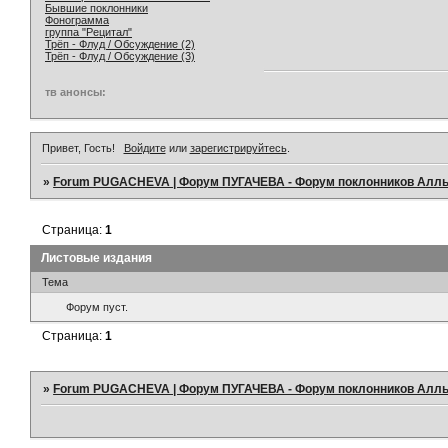
Бывшие поклонники
Фонограмма
группа "Рецитал"
Трёп - Флуд / Обсуждение (2)
Трёп - Флуд / Обсуждение (3)
тв анонсы:
Привет, Гость!
Войдите
или
зарегистрируйтесь
.
»
Forum PUGACHEVA | Форум ПУГАЧЕВА - Форум поклонников Алл
Страница:
1
Листовые издания
Тема
Форум пуст.
Страница:
1
»
Forum PUGACHEVA | Форум ПУГАЧЕВА - Форум поклонников Алл