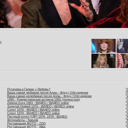
и.
.
Пугачева и Галкин = Любовь?
"
Ваша самая любимая песня Аллы - Флуд / Обсуждение
П
Ваша самая нелюбимая песня Аллы - Флуд / Обсуждение
"
1990 - Рождественские встречи 1991 (полностью)
"
Zielona Gora 1983 - ВИДЕО / ВИДЕО online
"
Золотой Орфей 1975 - ВИДЕО / ВИДЕО online
"
Сопот 1978 - ВИДЕО / ВИДЕО online
"
Сопот 1979 - ВИДЕО / ВИДЕО online
"
Пестрый котел (ГДР) 1976, 1979 - ВИДЕО
"
Фотоработы - Natusik
"
Реставрация ФОТО - ZDD
"
Реставрация ФОТО - Allita
"