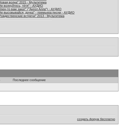
Новая волна" 2015 - Мультитема
Не волнуйтесь, тётя" - АУДИО
Хрен-то вам закат" ("Ангел Алла") - АУДИО
Не высовывайся, дочка" - премьера песни - АУДИО
Рождественские встречи" 2013 - Мультитема
в
Последнее сообщение
создать форум бесплатно