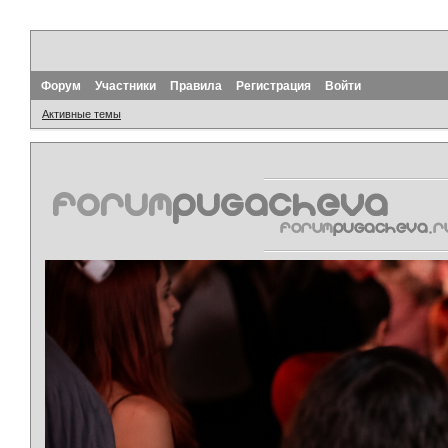
Форум
Участники
Правила
Регистрация
Войти
Активные темы