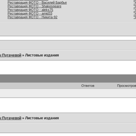
Реставрация ФОТО - Василий Барбье
"
Реставрация ФОТО - Shakespeare
"
Реставрация ФОТО - aleks75
"
Реставрация ФОТО - amid33
"
Реставрация ФОТО - Никита-92
"
ы Пугачевой
»
Листовые издания
Ответов
Просмотро
ы Пугачевой
»
Листовые издания