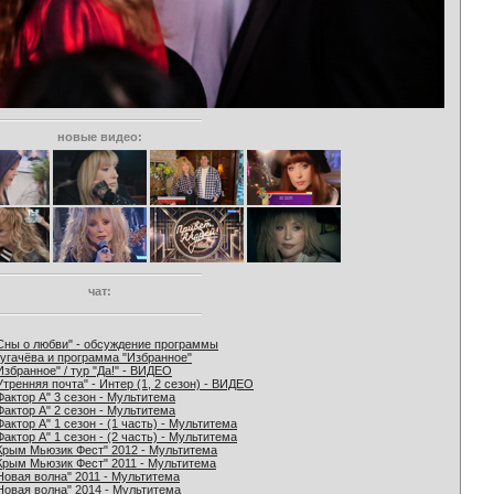
новые видео:
чат:
Сны о любви" - обсуждение программы
угачёва и программа "Избранное"
Избранное" / тур "Да!" - ВИДЕО
Утренняя почта" - Интер (1, 2 сезон) - ВИДЕО
Фактор А" 3 сезон - Мультитема
Фактор А" 2 сезон - Мультитема
Фактор А" 1 сезон - (1 часть) - Мультитема
Фактор А" 1 сезон - (2 часть) - Мультитема
Крым Мьюзик Фест" 2012 - Мультитема
Крым Мьюзик Фест" 2011 - Мультитема
Новая волна" 2011 - Мультитема
Новая волна" 2014 - Мультитема