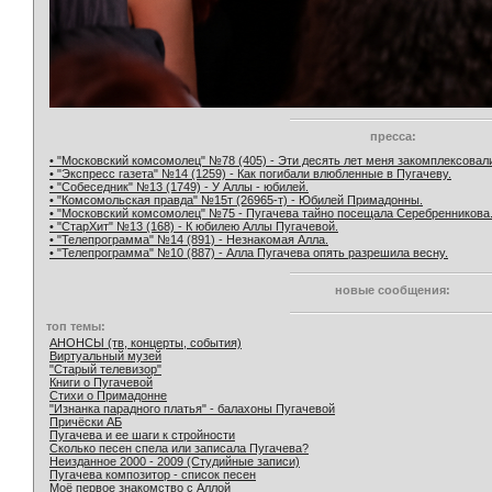
пресса:
• "Московский комсомолец" №78 (405) - Эти десять лет меня закомплексовал
• "Экспресс газета" №14 (1259) - Как погибали влюбленные в Пугачеву.
• "Собеседник" №13 (1749) - У Аллы - юбилей.
• "Комсомольская правда" №15т (26965-т) - Юбилей Примадонны.
• "Московский комсомолец" №75 - Пугачева тайно посещала Серебренникова
• "СтарХит" №13 (168) - К юбилею Аллы Пугачевой.
• "Телепрограмма" №14 (891) - Незнакомая Алла.
• "Телепрограмма" №10 (887) - Алла Пугачева опять разрешила весну.
новые сообщения:
топ темы:
АНОНСЫ (тв, концерты, события)
Виртуальный музей
"Старый телевизор"
Книги о Пугачевой
Стихи о Примадонне
"Изнанка парадного платья" - балахоны Пугачевой
Причёски АБ
Пугачева и ее шаги к стройности
Сколько песен спела или записала Пугачева?
Неизданное 2000 - 2009 (Студийные записи)
Пугачева композитор - список песен
Моё первое знакомство с Аллой