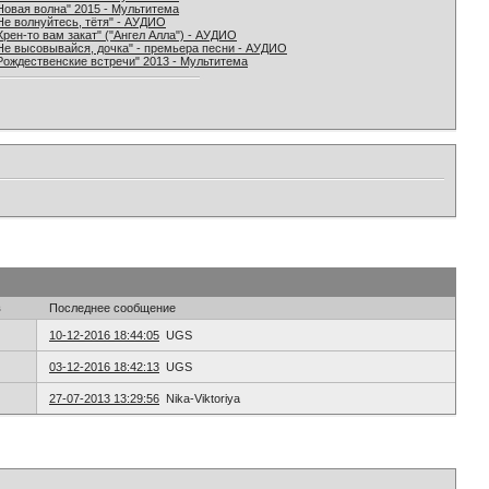
Новая волна" 2015 - Мультитема
Не волнуйтесь, тётя" - АУДИО
Хрен-то вам закат" ("Ангел Алла") - АУДИО
Не высовывайся, дочка" - премьера песни - АУДИО
Рождественские встречи" 2013 - Мультитема
в
Последнее сообщение
10-12-2016 18:44:05
UGS
03-12-2016 18:42:13
UGS
27-07-2013 13:29:56
Nika-Viktoriya