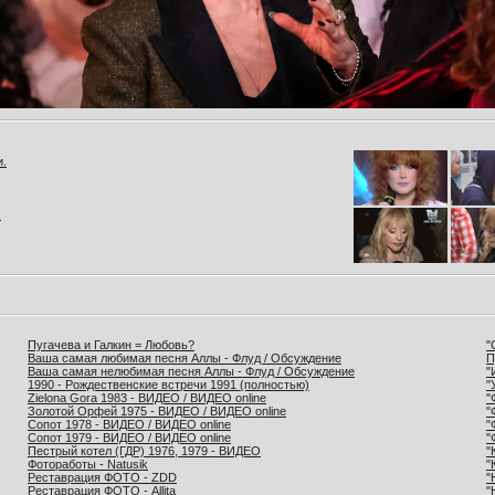
и.
.
Пугачева и Галкин = Любовь?
"
Ваша самая любимая песня Аллы - Флуд / Обсуждение
П
Ваша самая нелюбимая песня Аллы - Флуд / Обсуждение
"
1990 - Рождественские встречи 1991 (полностью)
"
Zielona Gora 1983 - ВИДЕО / ВИДЕО online
"
Золотой Орфей 1975 - ВИДЕО / ВИДЕО online
"
Сопот 1978 - ВИДЕО / ВИДЕО online
"
Сопот 1979 - ВИДЕО / ВИДЕО online
"
Пестрый котел (ГДР) 1976, 1979 - ВИДЕО
"
Фотоработы - Natusik
"
Реставрация ФОТО - ZDD
"
Реставрация ФОТО - Allita
"