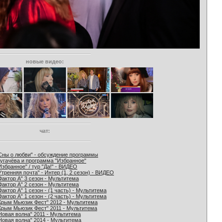
новые видео:
чат:
Сны о любви" - обсуждение программы
угачёва и программа "Избранное"
Избранное" / тур "Да!" - ВИДЕО
Утренняя почта" - Интер (1, 2 сезон) - ВИДЕО
Фактор А" 3 сезон - Мультитема
Фактор А" 2 сезон - Мультитема
Фактор А" 1 сезон - (1 часть) - Мультитема
Фактор А" 1 сезон - (2 часть) - Мультитема
Крым Мьюзик Фест" 2012 - Мультитема
Крым Мьюзик Фест" 2011 - Мультитема
Новая волна" 2011 - Мультитема
Новая волна" 2014 - Мультитема