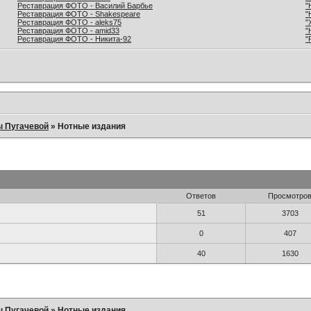
Реставрация ФОТО - Василий Барбье
"
Реставрация ФОТО - Shakespeare
"
Реставрация ФОТО - aleks75
"
Реставрация ФОТО - amid33
"
Реставрация ФОТО - Никита-92
"
ы Пугачевой
»
Нотные издания
Ответов
Просмотро
51
3703
0
407
40
1630
ы Пугачевой
»
Нотные издания