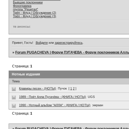
Бывшие поклонники
Фонограмма
группа "Рецитал"
Трёп - Флуд / Обсуждение (2)
Трёп - Флуд / Обсуждение (3)
тв анонсы:
Привет, Гость!
Войдите
или
зарегистрируйтесь
.
»
Forum PUGACHEVA | Форум ПУГАЧЕВА - Форум поклонников Алл
Страница:
1
Нотные издания
Тема
Клавиры песен - (НОТЫ)
Пучок
[
1
2
]
1989 - Поёт Алла Пугачёва - (КНИГА / НОТЫ)
UGS
1990 - Нотный альбом "АЛЛА" - (КНИГА / НОТЫ)
эмраан
Страница:
1
»
Forum PUGACHEVA | Форум ПУГАЧЕВА - Форум поклонников Алл