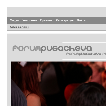
Форум
Участники
Правила
Регистрация
Войти
Активные темы