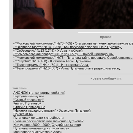
пресса:
• "Московский комсомолец" №78 (405) - Эти десять лет меня закомплексовал
• "Экспресс газета" №14 (1259) - Как погибали влюбленные в Пугачеву.
• "Собеседник" №13 (1749) - У Аллы - юбилей.
• "Комсомольская правда" №15т (26965-т) - Юбилей Примадонны.
• "Московский комсомолец" №75 - Пугачева тайно посещала Серебренникова
• "СтарХит" №13 (168) - К юбилею Аллы Пугачевой.
• "Телепрограмма" №14 (891) - Незнакомая Алла.
• "Телепрограмма" №10 (887) - Алла Пугачева опять разрешила весну.
новые сообщения:
топ темы:
АНОНСЫ (тв, концерты, события)
Виртуальный музей
"Старый телевизор"
Книги о Пугачевой
Стихи о Примадонне
"Изнанка парадного платья" - балахоны Пугачевой
Причёски АБ
Пугачева и ее шаги к стройности
Сколько песен спела или записала Пугачева?
Неизданное 2000 - 2009 (Студийные записи)
Пугачева композитор - список песен
Моё первое знакомство с Аллой