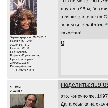
Это не может быть 98
другая в 98-м, без ф
шляпке она еще на С.
запомнилось.
Astra
,
качество!
Зарегистрирован
: 15-03-2010
0
Сообщений:
2279
Уважение:
+630
Позитив:
+2870
Пол:
Женский
Возраст:
43
[1983-02-09]
Провел на форуме:
2 месяца 2 дня
Последний визит:
18-04-2012 00:58:35
Поделиться
19-0
STUMM
Участник
это, конечно же, 1997
Да, а ссылка на скачи