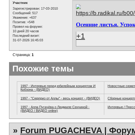
Участник
Зарегистрирован
: 17-03-2010
Сообщений:
517
Уважение:
+637
Позитив:
+548
Осенние листья. Успо
Провел на форуме:
10 дней 20 часов
+1
Последний визит:
31-07-2026 16:45:03
Страница:
1
Похожие темы
1997 - Интервью перед юбилейным концертом И
Новостные сюжет
Кобзона - (ВИДЕО)
1997 - "Сюрприз от Аллы" - весь концерт - (ВИДЕО)
Сборные концер
1997 - Алла Пугачёва о Людмиле Сенчиной -
Интервью / Прес
(ВИДЕО / ВИДЕО online)
»
Forum PUGACHEVA | Форум