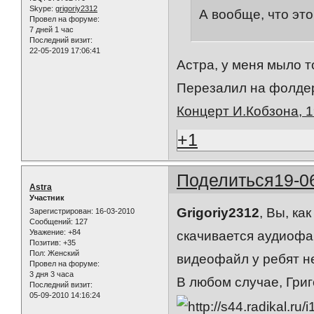
Skype:
grigoriy2312
А вообще, что это
Провел на форуме:
7 дней 1 час
Последний визит:
22-05-2019 17:06:41
Астра, у меня мыло 
Перезалил на фолдер
Концерт И.Кобзона, 1
+1
Поделиться
19-0
Astra
Участник
Grigoriy2312
, Вы, ка
Зарегистрирован
: 16-03-2010
Сообщений:
127
Уважение:
+84
скачивается аудиофайл
Позитив:
+35
Пол:
Женский
видеофайл у ребят не 
Провел на форуме:
3 дня 3 часа
В любом случае, Григ
Последний визит:
05-09-2010 14:16:24