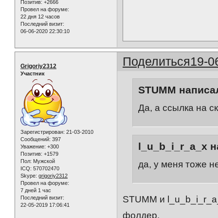
Позитив:
+2666
Провел на форуме:
22 дня 12 часов
Последний визит:
06-06-2020 22:30:10
Поделиться
19-0
Grigoriy2312
Участник
STUMM написал
Да, а ссылка на с
Зарегистрирован
: 21-03-2010
Сообщений:
397
l_u_b_i_r_a_x н
Уважение:
+300
Позитив:
+1579
Пол:
Мужской
да, у меня тоже не
ICQ:
570702470
Skype:
grigoriy2312
Провел на форуме:
7 дней 1 час
STUMM и l_u_b_i_r_a_
Последний визит:
22-05-2019 17:06:41
фолдер.