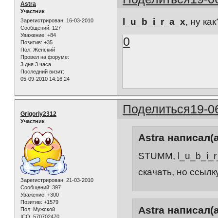
Astra
Участник
l_u_b_i_r_a_x
, ну ка
Зарегистрирован
: 16-03-2010
Сообщений:
127
Уважение:
+84
0
Позитив:
+35
Пол:
Женский
Провел на форуме:
3 дня 3 часа
Последний визит:
05-09-2010 14:16:24
Поделиться
19-0
Grigoriy2312
Участник
Astra написал(а
STUMM, l_u_b_i_r
скачать, но ссылк
Зарегистрирован
: 21-03-2010
Сообщений:
397
Уважение:
+300
Позитив:
+1579
Astra написал(а
Пол:
Мужской
ICQ:
570702470