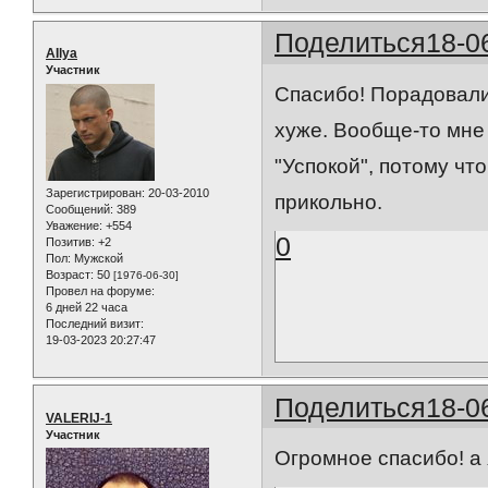
Поделиться
18-0
AIlya
Участник
Спасибо! Порадовали 
хуже. Вообще-то мне 
"Успокой", потому чт
Зарегистрирован
: 20-03-2010
прикольно.
Сообщений:
389
Уважение:
+554
0
Позитив:
+2
Пол:
Мужской
Возраст:
50
[1976-06-30]
Провел на форуме:
6 дней 22 часа
Последний визит:
19-03-2023 20:27:47
Поделиться
18-0
VALERIJ-1
Участник
Огромное спасибо! а 