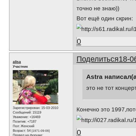
точно не знаю))
Вот ещё один скрин:
0
Поделиться
18-0
alisa
Участник
Astra написал(а
это не тот концер
Зарегистрирован
: 15-03-2010
Конечно это 1997,пот
Сообщений:
15119
Уважение:
+16469
Позитив:
+7187
Пол:
Женский
0
Возраст:
54
[1971-09-06]
Провел на форуме: