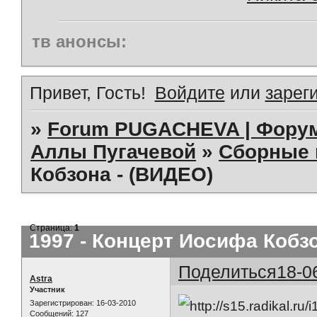
тв анонсы:
Привет, Гость!
Войдите
или
зарег
»
Forum PUGACHEVA | Форум
Аллы Пугачевой
»
Сборные 
Кобзона - (ВИДЕО)
Страница:
1
1997 - Концерт Иосифа Кобз
Поделиться
18-0
Astra
Участник
Зарегистрирован
: 16-03-2010
Сообщений:
127