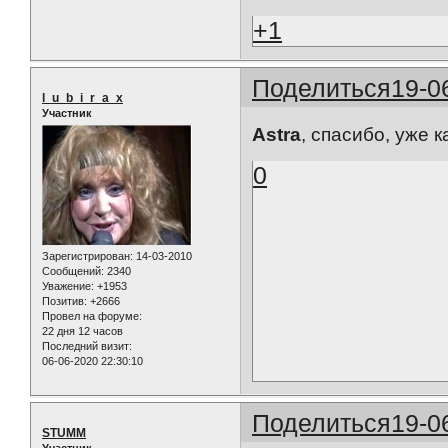
+1
Поделиться
19-0
l_u_b_i_r_a_x
Участник
Astra
, спасибо, уже к
0
Зарегистрирован
: 14-03-2010
Сообщений:
2340
Уважение:
+1953
Позитив:
+2666
Провел на форуме:
22 дня 12 часов
Последний визит:
06-06-2020 22:30:10
Поделиться
19-0
STUMM
Участник