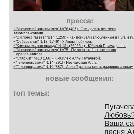
пресса:
• "Московский комсомолец" №78 (405) - Эти десять лет меня
закомплексовали.
• "Экспресс газета" №14 (1259) - Как погибали влюбленные в Пугачеву.
• "Собеседник" №13 (1749) - У Аллы - юбилей.
• "Комсомольская правда" №15т (26965-т) - Юбилей Примадонны.
• "Московский комсомолец" №75 - Пугачева тайно посещала
Серебренникова.
• "СтарХит" №13 (168) - К юбилею Аллы Пугачевой.
• "Телепрограмма" №14 (891) - Незнакомая Алла.
• "Телепрограмма" №10 (887) - Алла Пугачева опять разрешила весну.
новые сообщения:
топ темы:
Пугачев
Любовь
Ваша с
песня А