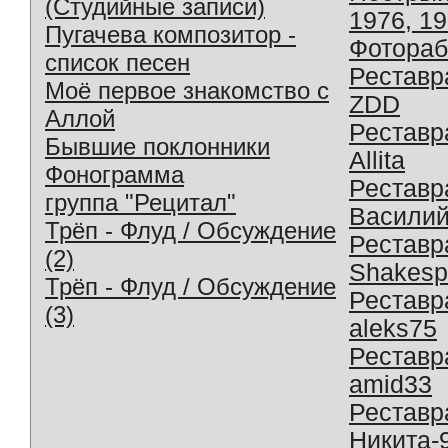
(Студийные записи)
1976, 1
Пугачева композитор -
Фотораб
список песен
Реставр
Моё первое знакомство с
ZDD
Аллой
Реставр
Бывшие поклонники
Allita
Фонограмма
Реставр
группа "Рецитал"
Василий
Трёп - Флуд / Обсуждение
Реставр
(2)
Shakesp
Трёп - Флуд / Обсуждение
Реставр
(3)
aleks75
Реставр
amid33
Реставр
Никита-