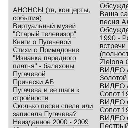
Обсужд
АНОНСЫ (тв, концерты,
Ваша с
события)
песня А
Виртуальный музей
Обсужд
"Старый телевизор"
1990 - 
Книги о Пугачевой
встречи
Стихи о Примадонне
(полнос
"Изнанка парадного
Zielona 
платья" - балахоны
ВИДЕО /
Пугачевой
Золотой
Причёски АБ
ВИДЕО /
Пугачева и ее шаги к
Сопот 1
стройности
ВИДЕО o
Сколько песен спела или
Сопот 1
записала Пугачева?
ВИДЕО o
Неизданное 2000 - 2009
Пестрый