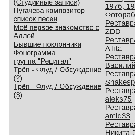
(Студийные записи)
1976, 1
Пугачева композитор -
Фотораб
список песен
Реставр
Моё первое знакомство с
ZDD
Аллой
Реставр
Бывшие поклонники
Allita
Фонограмма
Реставр
группа "Рецитал"
Василий
Трёп - Флуд / Обсуждение
Реставр
(2)
Shakesp
Трёп - Флуд / Обсуждение
Реставр
(3)
aleks75
Реставр
amid33
Реставр
Никита-