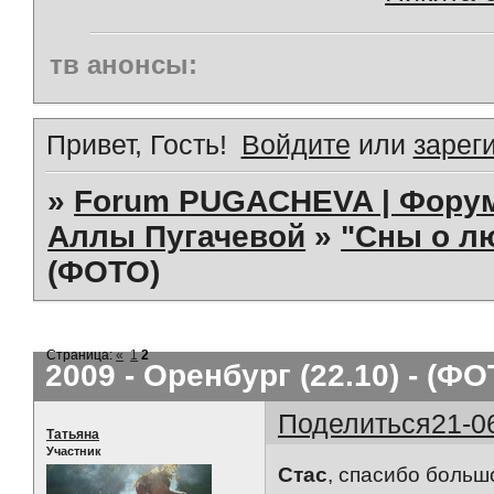
тв анонсы:
Привет, Гость!
Войдите
или
зарег
»
Forum PUGACHEVA | Форум
Аллы Пугачевой
»
"Сны о л
(ФОТО)
Страница:
«
1
2
2009 - Оренбург (22.10) - (ФО
Поделиться
21-0
Татьяна
Участник
Стас
, спасибо больш