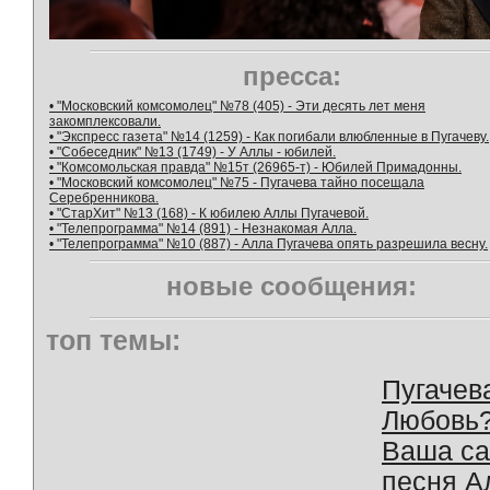
пресса:
• "Московский комсомолец" №78 (405) - Эти десять лет меня
закомплексовали.
• "Экспресс газета" №14 (1259) - Как погибали влюбленные в Пугачеву.
• "Собеседник" №13 (1749) - У Аллы - юбилей.
• "Комсомольская правда" №15т (26965-т) - Юбилей Примадонны.
• "Московский комсомолец" №75 - Пугачева тайно посещала
Серебренникова.
• "СтарХит" №13 (168) - К юбилею Аллы Пугачевой.
• "Телепрограмма" №14 (891) - Незнакомая Алла.
• "Телепрограмма" №10 (887) - Алла Пугачева опять разрешила весну.
новые сообщения:
топ темы:
Пугачев
Любовь
Ваша с
песня А