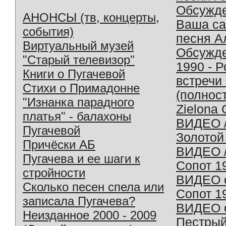
Обсужд
АНОНСЫ (тв, концерты,
Ваша с
события)
песня А
Виртуальный музей
Обсужд
"Старый телевизор"
1990 - 
Книги о Пугачевой
встречи
Стихи о Примадонне
(полнос
"Изнанка парадного
Zielona 
платья" - балахоны
ВИДЕО /
Пугачевой
Золотой
Причёски АБ
ВИДЕО /
Пугачева и ее шаги к
Сопот 1
стройности
ВИДЕО o
Сколько песен спела или
Сопот 1
записала Пугачева?
ВИДЕО o
Неизданное 2000 - 2009
Пестрый