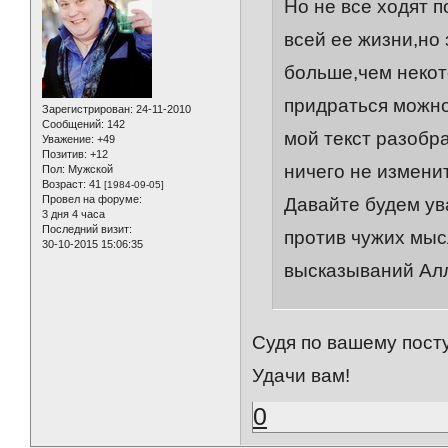
Но не все ходят п
всей ее жизни,но
больше,чем некот
придраться можно
Зарегистрирован
: 24-11-2010
Сообщений:
142
мой текст разобра
Уважение:
+49
Позитив:
+12
ничего не изменит
Пол:
Мужской
Возраст:
41
[1984-09-05]
Провел на форуме:
Давайте будем ува
3 дня 4 часа
Последний визит:
против чужих мыс
30-10-2015 15:06:35
высказываний Алл
Судя по вашему пост
Удачи вам!
0