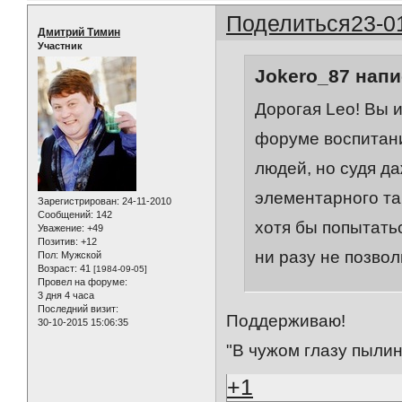
Поделиться
23-0
Дмитрий Тимин
Участник
Jokero_87 напи
Дорогая Leo! Вы и
форуме воспитан
людей, но судя да
элементарного та
Зарегистрирован
: 24-11-2010
Сообщений:
142
хотя бы попытатьс
Уважение:
+49
Позитив:
+12
ни разу не позвол
Пол:
Мужской
Возраст:
41
[1984-09-05]
Провел на форуме:
3 дня 4 часа
Последний визит:
Поддерживаю!
30-10-2015 15:06:35
"В чужом глазу пылин
+1