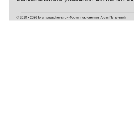
© 2010 - 2026 forumpugacheva.ru - Форум поклонников Аллы Пугачевой