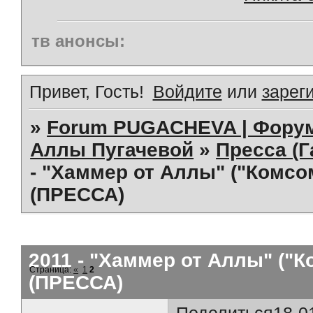
тв анонсы:
Привет, Гость!
Войдите
или
зарег
»
Forum PUGACHEVA | Форум
Аллы Пугачевой
»
Пресса (Г
- "Хаммер от Аллы" ("Комсом
(ПРЕССА)
2011 - "Хаммер от Аллы" ("К
Страница:
«
1
2
(ПРЕССА)
Поделиться
18-0