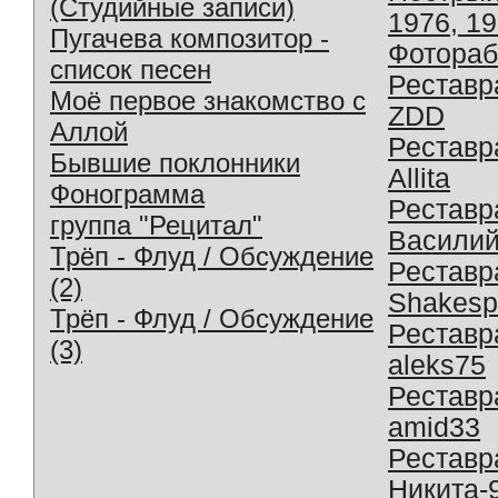
(Студийные записи)
1976, 1
Пугачева композитор -
Фотораб
список песен
Реставр
Моё первое знакомство с
ZDD
Аллой
Реставр
Бывшие поклонники
Allita
Фонограмма
Реставр
группа "Рецитал"
Василий
Трёп - Флуд / Обсуждение
Реставр
(2)
Shakesp
Трёп - Флуд / Обсуждение
Реставр
(3)
aleks75
Реставр
amid33
Реставр
Никита-