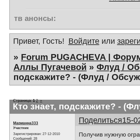
тв анонсы:
Привет, Гость!
Войдите
или
зарег
»
Forum PUGACHEVA | Форум
Аллы Пугачевой
»
Флуд / О
подскажите? - (Флуд / Обсу
Страница:
1
2
»
Кто знает, подскажите? - (Ф
Поделиться
15-0
Марианна333
Участник
Получив нужную огра
Зарегистрирован
: 27-12-2010
Сообщений:
28