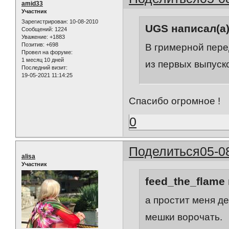
amid33
Участник
Зарегистрирован
: 10-08-2010
UGS написал(а)
Сообщений:
1224
Уважение:
+1883
Позитив:
+698
В гримерной пере
Провел на форуме:
1 месяц 10 дней
из первых выпуско
Последний визит:
19-05-2021 11:14:25
Спасибо огромное !
0
Поделиться
05-0
alisa
Участник
feed_the_flame 
а простит меня де
мешки ворочать.