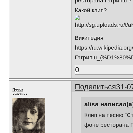
ресторана Гагрипш ?
Какой клип?
Википедия
https://ru.wikipedia.org/
Гагрипш_
(%D1%80%
0
Поделиться
31-0
Пучок
Участник
alisa написал(а
Клип на песню "С
фоне ресторана 