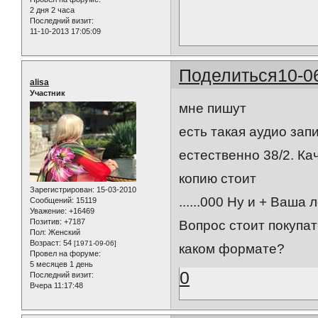
2 дня 2 часа
Последний визит:
11-10-2013 17:05:09
Поделиться
10-0
alisa
Участник
мне пишут
есть такая аудио зап
естественно 38/2. Ка
копию стоит
Зарегистрирован
: 15-03-2010
......000 Ну и + Ваш
Сообщений:
15119
Уважение:
+16469
Позитив:
+7187
Вопрос стоит покупат
Пол:
Женский
Возраст:
54
[1971-09-06]
каком формате?
Провел на форуме:
5 месяцев 1 день
0
Последний визит:
Вчера 11:17:48