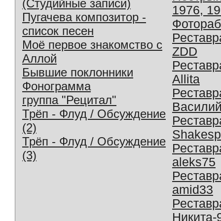
(Студийные записи)
1976, 1
Пугачева композитор -
Фотораб
список песен
Реставр
Моё первое знакомство с
ZDD
Аллой
Реставр
Бывшие поклонники
Allita
Фонограмма
Реставр
группа "Рецитал"
Василий
Трёп - Флуд / Обсуждение
Реставр
(2)
Shakesp
Трёп - Флуд / Обсуждение
Реставр
(3)
aleks75
Реставр
amid33
Реставр
Никита-