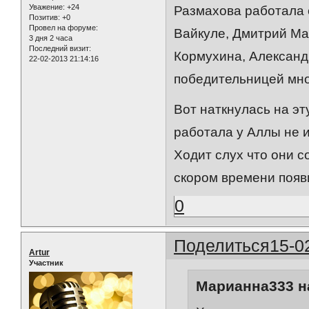
Уважение:
+24
Размахова работала 
Позитив:
+0
Провел на форуме:
Вайкуле, Дмитрий Ма
3 дня 2 часа
Последний визит:
Кормухина, Александ
22-02-2013 21:14:16
победительницей мно
Вот наткнулась на эт
работала у Аллы не 
Ходит слух что они с
скором времени появи
0
Поделиться
15-0
Artur
Участник
Марианна333 на