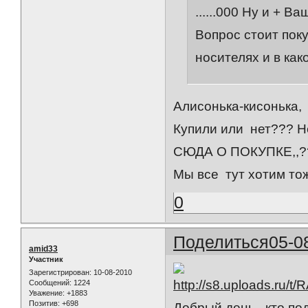
......000 Ну и + 
Вопрос стоит пок
носителях и в ка
Алисонька-кисонька,
Купили или нет??? 
СЮДА О ПОКУПКЕ,,?
Мы все тут хотим тож
0
Поделиться
05-0
amid33
Участник
Зарегистрирован
: 10-08-2010
Сообщений:
1224
Уважение:
+1883
Позитив:
+698
Добрый день , кто под