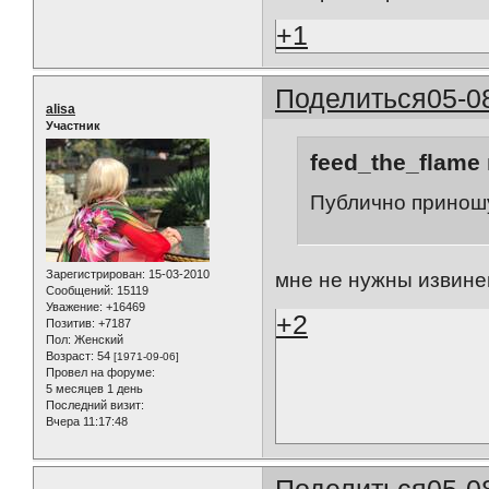
+1
Поделиться
05-0
alisa
Участник
feed_the_flame 
Публично принош
Зарегистрирован
: 15-03-2010
мне не нужны извине
Сообщений:
15119
Уважение:
+16469
+2
Позитив:
+7187
Пол:
Женский
Возраст:
54
[1971-09-06]
Провел на форуме:
5 месяцев 1 день
Последний визит:
Вчера 11:17:48
Поделиться
05-0