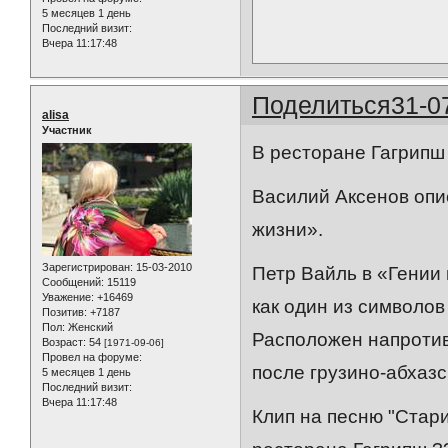
5 месяцев 1 день
Последний визит:
Вчера 11:17:48
Поделиться
31-0
alisa
Участник
В ресторане Гагрипш
Василий Аксенов опи
жизни».
Зарегистрирован
: 15-03-2010
Петр Вайль в «Гении
Сообщений:
15119
Уважение:
+16469
как один из символов
Позитив:
+7187
Пол:
Женский
Расположен напротив
Возраст:
54
[1971-09-06]
Провел на форуме:
после грузино-абхазс
5 месяцев 1 день
Последний визит:
Вчера 11:17:48
Клип на песню "Стар