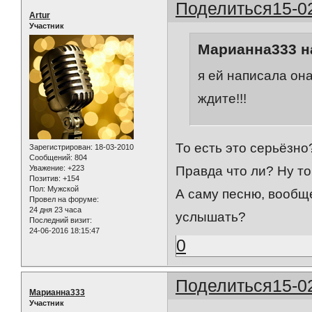
Поделиться
15-0
Artur
Участник
Марианна333 на
я ей написала он
ждите!!!
То есть это серьёзно
Зарегистрирован
: 18-03-2010
Сообщений:
804
Уважение:
+223
Правда что ли? Ну тогд
Позитив:
+154
Пол:
Мужской
А саму песню, вообще
Провел на форуме:
24 дня 23 часа
услышать?
Последний визит:
24-06-2016 18:15:47
0
Поделиться
15-0
Марианна333
Участник