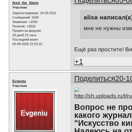
feed_the_flame
Участник
Зарегистрирован
: 16-03-2011
alisa написал(а
Сообщений:
1540
Уважение:
+1003
Позитив:
+2916
мне не нужны изв
Провел на форуме:
26 дней 23 часа
Последний визит:
05-08-2026 22:53:10
Ещё раз простите! Ви
+1
Поделиться
20-1
Evgeniu
Участник
Вопрос не про
какого журнал
"Искусство ки
Надеюсь на от