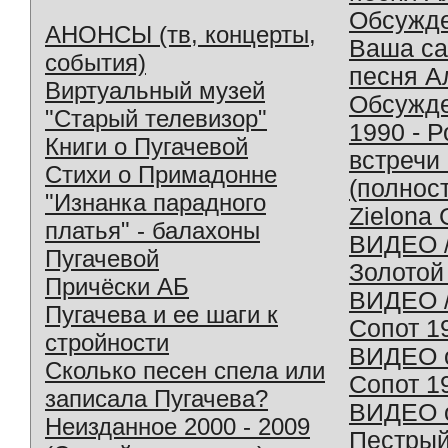
Обсужд
АНОНСЫ (тв, концерты,
Ваша с
события)
песня А
Виртуальный музей
Обсужд
"Старый телевизор"
1990 - 
Книги о Пугачевой
встречи
Стихи о Примадонне
(полнос
"Изнанка парадного
Zielona 
платья" - балахоны
ВИДЕО /
Пугачевой
Золотой
Причёски АБ
ВИДЕО /
Пугачева и ее шаги к
Сопот 1
стройности
ВИДЕО o
Сколько песен спела или
Сопот 1
записала Пугачева?
ВИДЕО o
Неизданное 2000 - 2009
Пестрый