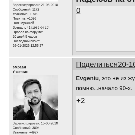
Зарегистрирован
: 21-03-2010
0
Сообщений:
1172
Уважение:
+1819
Позитив:
+1026
Пол:
Мужской
Возраст:
41
[1985-04-10]
Провел на форуме:
20 дней 5 часов
Последний визит:
26-01-2026 12:55:37
Поделиться
20-1
эмраан
Участник
Evgeniu
, это не из ж
помню...начало 90-х.
+2
Зарегистрирован
: 15-03-2010
Сообщений:
3004
Уважение:
+4927