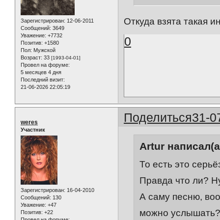
Откуда взята такая 
Зарегистрирован
: 12-06-2011
Сообщений:
3649
Уважение:
+7732
0
Позитив:
+1580
Пол:
Мужской
Возраст:
33
[1993-04-01]
Провел на форуме:
5 месяцев 4 дня
Последний визит:
21-06-2026 22:05:19
Поделиться
31-0
weres
Участник
Artur написал(а
То есть это серьё
Правда что ли? Ну 
Зарегистрирован
: 16-04-2010
А саму песню, воо
Сообщений:
130
Уважение:
+47
можно услышать
Позитив:
+22
Провел на форуме: