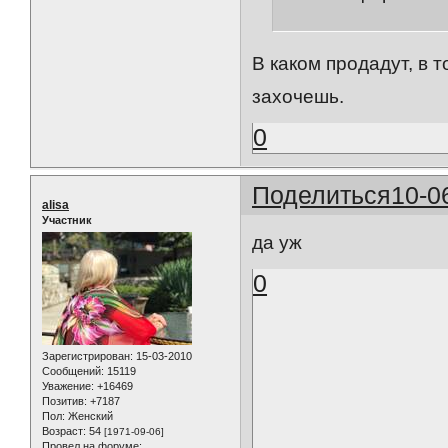
В каком продадут, в 
захочешь.
0
Поделиться
10-0
alisa
Участник
да уж
0
Зарегистрирован
: 15-03-2010
Сообщений:
15119
Уважение:
+16469
Позитив:
+7187
Пол:
Женский
Возраст:
54
[1971-09-06]
Провел на форуме: