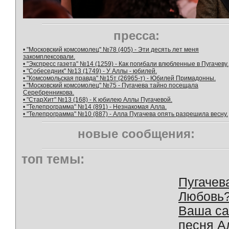
пресса:
• "Московский комсомолец" №78 (405) - Эти десять лет меня
закомплексовали.
• "Экспресс газета" №14 (1259) - Как погибали влюбленные в Пугачеву.
• "Собеседник" №13 (1749) - У Аллы - юбилей.
• "Комсомольская правда" №15т (26965-т) - Юбилей Примадонны.
• "Московский комсомолец" №75 - Пугачева тайно посещала
Серебренникова.
• "СтарХит" №13 (168) - К юбилею Аллы Пугачевой.
• "Телепрограмма" №14 (891) - Незнакомая Алла.
• "Телепрограмма" №10 (887) - Алла Пугачева опять разрешила весну.
новые сообщения:
топ темы:
Пугачев
Любовь
Ваша с
песня А