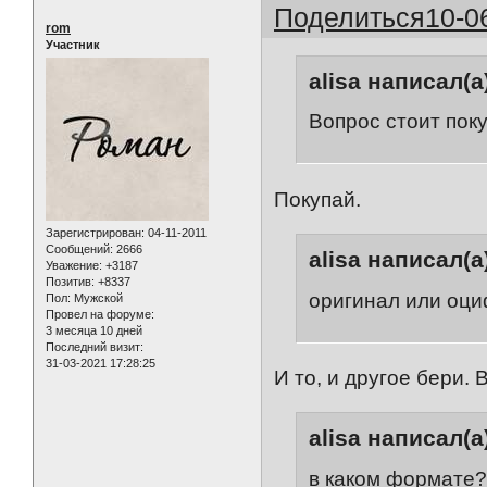
Поделиться
10-0
rom
Участник
alisa написал(а
Вопрос стоит пок
Покупай.
Зарегистрирован
: 04-11-2011
Сообщений:
2666
alisa написал(а
Уважение:
+3187
Позитив:
+8337
оригинал или оц
Пол:
Мужской
Провел на форуме:
3 месяца 10 дней
Последний визит:
31-03-2021 17:28:25
И то, и другое бери. 
alisa написал(а
в каком формате?