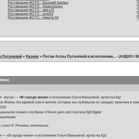
Реставрация ФОТО - Василий Барбье
"
Реставрация ФОТО - Shakespeare
"
Реставрация ФОТО - aleks75
"
Реставрация ФОТО - amid33
"
Реставрация ФОТО - Никита-92
"
ы Пугачевой
»
Разное
»
Песни Аллы Пугачёвой в исполнении... - (АУДИО / 
line)
ня звучит —
«В городе моем»
в исполнении Ольги Ваньковой. артистка Бдт
ра Жанны Агузаровой (как и прочие, которые мы публикуем по средам) записана в пери
2025
циальное пение» и рубрики «Песня дня» для портала БДТdigital.
Вишнякова
 стихи И. Резника, изначально
я — «В городе моем» в исполнении Ольги Ваньковой. артистка Бдт