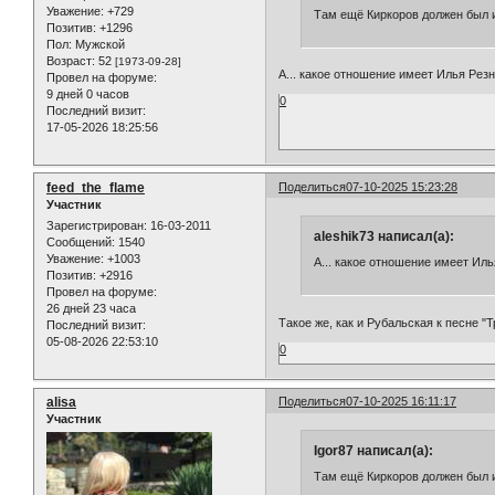
Уважение:
+729
Там ещё Киркоров должен был 
Позитив:
+1296
Пол:
Мужской
Возраст:
52
[1973-09-28]
А... какое отношение имеет Илья Резн
Провел на форуме:
9 дней 0 часов
0
Последний визит:
17-05-2026 18:25:56
feed_the_flame
Поделиться
07-10-2025 15:23:28
Участник
Зарегистрирован
: 16-03-2011
aleshik73 написал(а):
Сообщений:
1540
Уважение:
+1003
А... какое отношение имеет Иль
Позитив:
+2916
Провел на форуме:
26 дней 23 часа
Такое же, как и Рубальская к песне "Т
Последний визит:
05-08-2026 22:53:10
0
alisa
Поделиться
07-10-2025 16:11:17
Участник
Igor87 написал(а):
Там ещё Киркоров должен был 