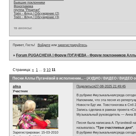
Бывшие поклонники
Фонограмма
группа "Рецитал"
Трёп - Флуд / Обсуждение (2)
Трёп - Флуд / Обсуждение (3)
тв анонсы:
Привет, Гость!
Войдите
или
зарегистрируйтесь
.
»
Forum PUGACHEVA | Форум ПУГАЧЕВА - Форум поклонников Алл
Страница:
«
1
…
9
10
11
Песни Аллы Пугачёвой в исполнении... - (АУДИО / ВИДЕО / ВИДЕО on
alisa
Поделиться
27-08-2025 21:49:45
Участник
В рубрике #музыкальнаясреда сегод
Напомним, что эта песня из репертуа
Новости Бдт им. Товстоногова в Спб 
Запись сделана в рамках проекта «Со
Музыкальный руководитель — Анна 
Песня была написана А. Пугачёвой на
называлась
"Три счастливых дня"
.
Зарегистрирован
: 15-03-2010
В рубрике #музыкальнаясреда сегодн