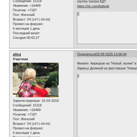
Сообщений:
15119
группа театра БДТ
Уважение:
+16469
https://vk.com/bdtspb
Позитив:
+7187
0
Пол:
Женский
Возраст:
54
[1971-09-06]
Провел на форуме:
5 месяцев 1 день
Последний визит:
Сегодня 00:02:27
alisa
Поделиться
03-09-2025 14:00:44
Участник
Филипп Киркоров на "Новой волне" в 
Ларисы Долиной на фестивале "Новая
0
Зарегистрирован
: 15-03-2010
Сообщений:
15119
Уважение:
+16469
Позитив:
+7187
Пол:
Женский
Возраст:
54
[1971-09-06]
Провел на форуме:
5 месяцев 1 день