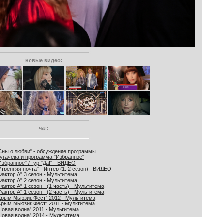
новые видео:
чат:
Сны о любви" - обсуждение программы
угачёва и программа "Избранное"
Избранное" / тур "Да!" - ВИДЕО
Утренняя почта" - Интер (1, 2 сезон) - ВИДЕО
Фактор А" 3 сезон - Мультитема
Фактор А" 2 сезон - Мультитема
Фактор А" 1 сезон - (1 часть) - Мультитема
Фактор А" 1 сезон - (2 часть) - Мультитема
Крым Мьюзик Фест" 2012 - Мультитема
Крым Мьюзик Фест" 2011 - Мультитема
Новая волна" 2011 - Мультитема
Новая волна" 2014 - Мультитема