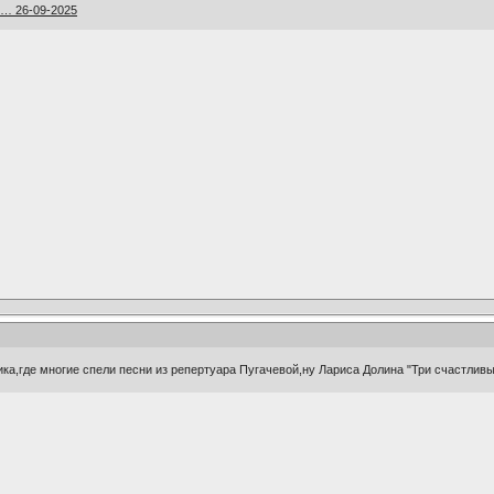
v … 26-09-2025
ка,где многие спели песни из репертуара Пугачевой,ну Лариса Долина "Три счастлив