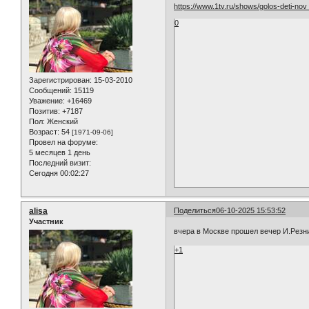
https://www.1tv.ru/shows/golos-deti-no
0
Зарегистрирован
: 15-03-2010
Сообщений:
15119
Уважение:
+16469
Позитив:
+7187
Пол:
Женский
Возраст:
54
[1971-09-06]
Провел на форуме:
5 месяцев 1 день
Последний визит:
Сегодня 00:02:27
alisa
Поделиться
06-10-2025 15:53:52
Участник
вчера в Москве прошел вечер И.Резни
+1