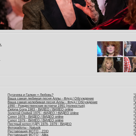
и.
.
Пугачева и Галкин = Любовь?
"
Ваша самая любимая песня Аллы - Флуд / Обсуждение
П
Ваша самая нелюбимая песня Аллы - Флуд / Обсуждение
"
1990 - Рождественские встречи 1991 (полностью)
"
Zielona Gora 1983 - ВИДЕО / ВИДЕО online
"
Золотой Орфей 1975 - ВИДЕО / ВИДЕО online
"
Сопот 1978 - ВИДЕО / ВИДЕО online
"
Сопот 1979 - ВИДЕО / ВИДЕО online
"
Пестрый котел (ГДР) 1976, 1979 - ВИДЕО
"
Фотоработы - Natusik
"
Реставрация ФОТО - ZDD
"
Реставрация ФОТО - Allita
"