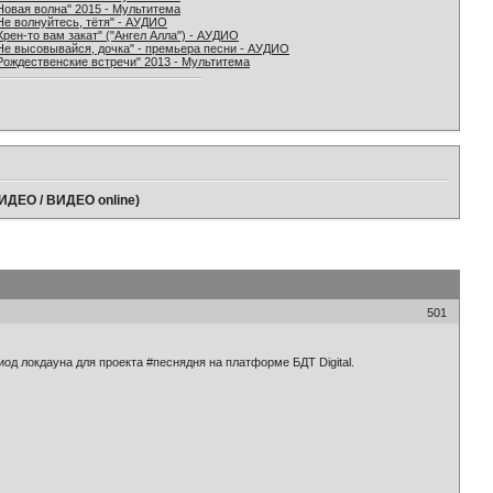
Новая волна" 2015 - Мультитема
Не волнуйтесь, тётя" - АУДИО
Хрен-то вам закат" ("Ангел Алла") - АУДИО
Не высовывайся, дочка" - премьера песни - АУДИО
Рождественские встречи" 2013 - Мультитема
ВИДЕО / ВИДЕО online)
501
од локдауна для проекта #песнядня на платформе БДТ Digital.