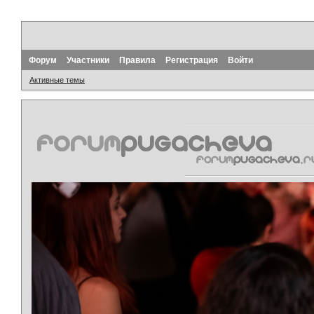
Форум
Участники
Правила
Регистрация
Войти
Активные темы