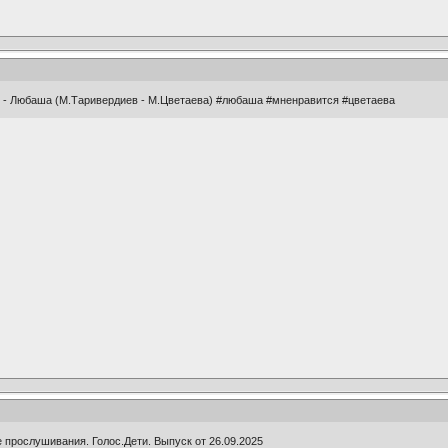
й - Любаша (М.Таривердиев - М.Цветаева) #любаша #мненравится #цветаева
прослушивания. Голос.Дети. Выпуск от 26.09.2025