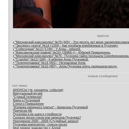
пресса:
• "Московский комсомолец" №78 (405) - Эти десять лет меня закомплексовал
• "Экспресс газета" №14 (1259) - Как погибали влюбленные в Пугачеву.
• "Собеседник" №13 (1749) - У Аллы - юбилей.
• "Комсомольская правда" №15т (26965-т) - Юбилей Примадонны.
• "Московский комсомолец" №75 - Пугачева тайно посещала Серебренникова
• "СтарХит" №13 (168) - К юбилею Аллы Пугачевой.
• "Телепрограмма" №14 (891) - Незнакомая Алла.
• "Телепрограмма" №10 (887) - Алла Пугачева опять разрешила весну.
новые сообщения:
топ темы:
АНОНСЫ (тв, концерты, события)
Виртуальный музей
"Старый телевизор"
Книги о Пугачевой
Стихи о Примадонне
"Изнанка парадного платья" - балахоны Пугачевой
Причёски АБ
Пугачева и ее шаги к стройности
Сколько песен спела или записала Пугачева?
Неизданное 2000 - 2009 (Студийные записи)
Пугачева композитор - список песен
Моё первое знакомство с Аллой