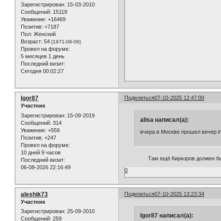
Зарегистрирован
: 15-03-2010
Сообщений:
15119
Уважение:
+16469
Позитив:
+7187
Пол:
Женский
Возраст:
54
[1971-09-06]
Провел на форуме:
5 месяцев 1 день
Последний визит:
Сегодня 00:02:27
Igor87
Поделиться
07-10-2025 12:47:00
Участник
Зарегистрирован
: 15-09-2019
alisa написал(а):
Сообщений:
314
Уважение:
+559
вчера в Москве прошел вечер И
Позитив:
+247
Провел на форуме:
10 дней 9 часов
Там ещё Киркоров должен был ис
Последний визит:
06-08-2026 22:16:49
0
aleshik73
Поделиться
07-10-2025 13:23:34
Участник
Зарегистрирован
: 25-09-2010
Igor87 написал(а):
Сообщений:
259