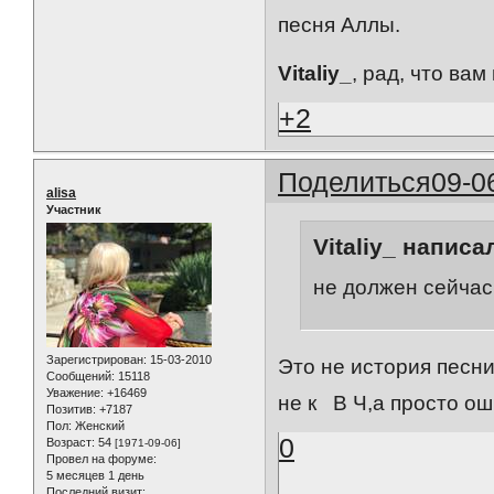
песня Аллы.
Vitaliy_
, рад, что вам
+2
Поделиться
09-0
alisa
Участник
Vitaliy_ написал
не должен сейчас
Зарегистрирован
: 15-03-2010
Это не история песни
Сообщений:
15118
Уважение:
+16469
не к В Ч,а просто ош
Позитив:
+7187
Пол:
Женский
0
Возраст:
54
[1971-09-06]
Провел на форуме:
5 месяцев 1 день
Последний визит: