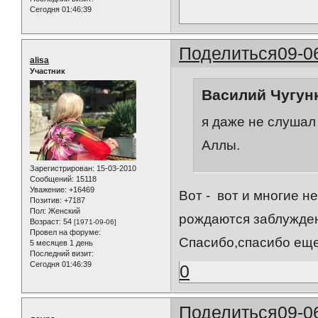
Сегодня 01:46:39
Поделиться
09-0
alisa
Участник
Василий Чугунк
я даже не слушал 
Аллы.
Зарегистрирован
: 15-03-2010
Сообщений:
15118
Уважение:
+16469
Вот - вот и многие 
Позитив:
+7187
Пол:
Женский
рождаются заблуждени
Возраст:
54
[1971-09-06]
Провел на форуме:
Спасибо,спасибо еще
5 месяцев 1 день
Последний визит:
Сегодня 01:46:39
0
Поделиться
09-0