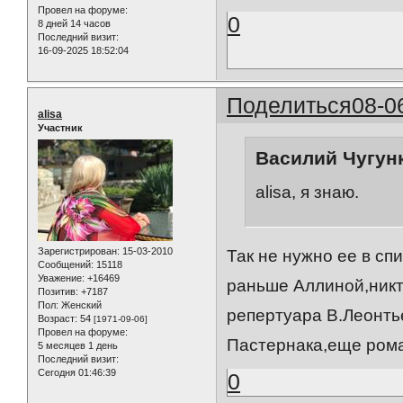
Провел на форуме:
0
8 дней 14 часов
Последний визит:
16-09-2025 18:52:04
Поделиться
08-0
alisa
Участник
Василий Чугунк
alisa, я знаю.
Зарегистрирован
: 15-03-2010
Так не нужно ее в сп
Сообщений:
15118
Уважение:
+16469
раньше Аллиной,никт
Позитив:
+7187
Пол:
Женский
репертуара В.Леонть
Возраст:
54
[1971-09-06]
Провел на форуме:
Пастернака,еще рома
5 месяцев 1 день
Последний визит:
Сегодня 01:46:39
0