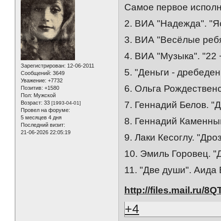
Самое первое исполне
2. ВИА "Надежда". "Я
3. ВИА "Весёлые ребя
4. ВИА "Музыка". "22 
Зарегистрирован
: 12-06-2011
5. "Деньги - дребеде
Сообщений:
3649
Уважение:
+7732
6. Ольга Рождественс
Позитив:
+1580
Пол:
Мужской
Возраст:
33
7. Геннадий Белов. "
[1993-04-01]
Провел на форуме:
5 месяцев 4 дня
8. Геннадий Каменны
Последний визит:
21-06-2026 22:05:19
9. Лаки Кесоглу. "Дро
10. Эмиль Горовец. "
11. "Две души". Аид
http://files.mail.ru/
+4