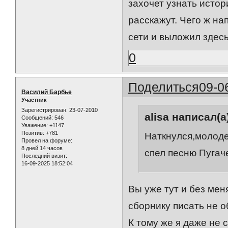
захочет узнать истор
расскажут. Чего ж на
сети и выложил здес
0
Поделиться
09-0
Василий Барбье
Участник
Зарегистрирован
: 23-07-2010
alisa написал(а
Сообщений:
546
Уважение:
+1147
Позитив:
+781
Наткнулся,молоде
Провел на форуме:
8 дней 14 часов
спел песню Пугач
Последний визит:
16-09-2025 18:52:04
Вы уже тут и без мен
сборнику писать не о
К тому же я даже не 