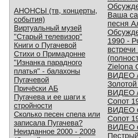
Обсужд
АНОНСЫ (тв, концерты,
Ваша с
события)
песня А
Виртуальный музей
Обсужд
"Старый телевизор"
1990 - 
Книги о Пугачевой
встречи
Стихи о Примадонне
(полнос
"Изнанка парадного
Zielona 
платья" - балахоны
ВИДЕО /
Пугачевой
Золотой
Причёски АБ
ВИДЕО /
Пугачева и ее шаги к
Сопот 1
стройности
ВИДЕО o
Сколько песен спела или
Сопот 1
записала Пугачева?
ВИДЕО o
Неизданное 2000 - 2009
Пестрый