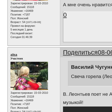
Зарегистрирован
: 15-03-2010
А мне очень нравится
Сообщений:
15118
Уважение:
+16469
0
Позитив:
+7187
Пол:
Женский
Возраст:
54
[1971-09-06]
Провел на форуме:
5 месяцев 1 день
Последний визит:
Сегодня 01:46:39
Поделиться
08-0
alisa
Участник
Василий Чугунк
Свеча горела (Ле
Зарегистрирован
: 15-03-2010
В. Леонтьев поет не 
Сообщений:
15118
Уважение:
+16469
музыкой!
Позитив:
+7187
Пол:
Женский
Возраст:
54
[1971-09-06]