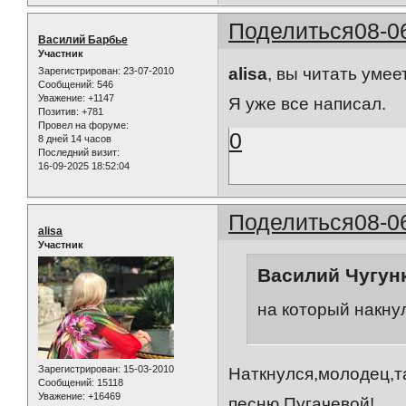
Поделиться
08-0
Василий Барбье
Участник
alisa
, вы читать умее
Зарегистрирован
: 23-07-2010
Сообщений:
546
Уважение:
+1147
Я уже все написал.
Позитив:
+781
Провел на форуме:
0
8 дней 14 часов
Последний визит:
16-09-2025 18:52:04
Поделиться
08-0
alisa
Участник
Василий Чугунк
на который накну
Зарегистрирован
: 15-03-2010
Наткнулся,молодец,т
Сообщений:
15118
Уважение:
+16469
песню Пугачевой!