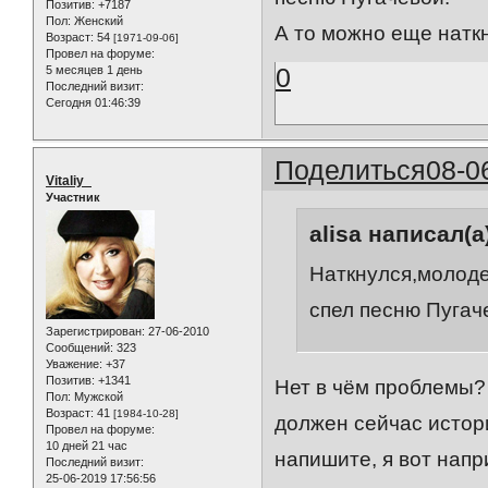
Позитив:
+7187
Пол:
Женский
А то можно еще наткн
Возраст:
54
[1971-09-06]
Провел на форуме:
0
5 месяцев 1 день
Последний визит:
Сегодня 01:46:39
Поделиться
08-0
Vitaliy_
Участник
alisa написал(а
Наткнулся,молоде
спел песню Пугач
Зарегистрирован
: 27-06-2010
Сообщений:
323
Уважение:
+37
Позитив:
+1341
Нет в чём проблемы
Пол:
Мужской
Возраст:
41
[1984-10-28]
должен сейчас истор
Провел на форуме:
10 дней 21 час
напишите, я вот напр
Последний визит:
25-06-2019 17:56:56