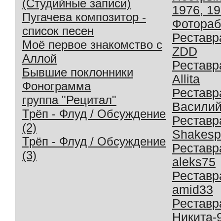
(Студийные записи)
1976, 1
Пугачева композитор -
Фотораб
список песен
Реставр
Моё первое знакомство с
ZDD
Аллой
Реставр
Бывшие поклонники
Allita
Фонограмма
Реставр
группа "Рецитал"
Василий
Трёп - Флуд / Обсуждение
Реставр
(2)
Shakesp
Трёп - Флуд / Обсуждение
Реставр
(3)
aleks75
Реставр
amid33
Реставр
Никита-