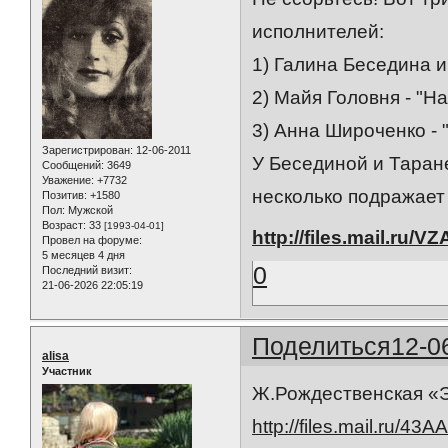
исполнителей:
1) Галина Беседина и
2) Майя Головня - "Н
3) Анна Широченко - 
Зарегистрирован
: 12-06-2011
У Бесединой и Таране
Сообщений:
3649
Уважение:
+7732
несколько подражает
Позитив:
+1580
Пол:
Мужской
Возраст:
33
[1993-04-01]
http://files.mail.ru/
Провел на форуме:
5 месяцев 4 дня
0
Последний визит:
21-06-2026 22:05:19
Поделиться
12-0
alisa
Участник
Ж.Рождественская «
http://files.mail.ru/43