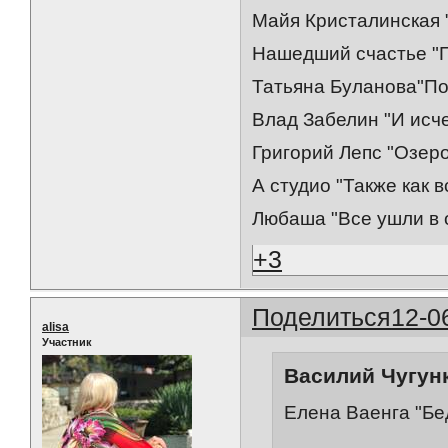
Майя Кристалинская 
Нашедший счастье "
Татьяна Буланова"По
Влад Забелин "И исче
Григорий Лепс "Озер
А студио "Также как в
Любаша "Все ушли в 
+3
Поделиться
12-0
alisa
Участник
Василий Чугунк
Елена Ваенга "Бе