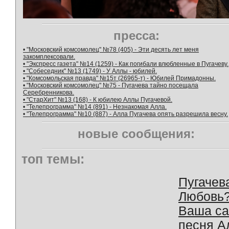
пресса:
• "Московский комсомолец" №78 (405) - Эти десять лет меня
закомплексовали.
• "Экспресс газета" №14 (1259) - Как погибали влюбленные в Пугачеву.
• "Собеседник" №13 (1749) - У Аллы - юбилей.
• "Комсомольская правда" №15т (26965-т) - Юбилей Примадонны.
• "Московский комсомолец" №75 - Пугачева тайно посещала
Серебренникова.
• "СтарХит" №13 (168) - К юбилею Аллы Пугачевой.
• "Телепрограмма" №14 (891) - Незнакомая Алла.
• "Телепрограмма" №10 (887) - Алла Пугачева опять разрешила весну.
новые сообщения:
топ темы:
Пугачев
Любовь
Ваша с
песня А