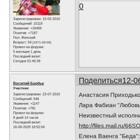
0
Зарегистрирован
: 15-03-2010
Сообщений:
15118
Уважение:
+16469
Позитив:
+7187
Пол:
Женский
Возраст:
54
[1971-09-06]
Провел на форуме:
5 месяцев 1 день
Последний визит:
Сегодня 01:46:39
Поделиться
12-0
Василий Барбье
Участник
Анастасия Приходько "
Зарегистрирован
: 23-07-2010
Сообщений:
546
Уважение:
+1147
Лара Фабиан "Любовь
Позитив:
+781
Провел на форуме:
Неизвестный исполнит
8 дней 14 часов
Последний визит:
http://files.mail.ru/66
16-09-2025 18:52:04
Елена Ваенга "Беда"