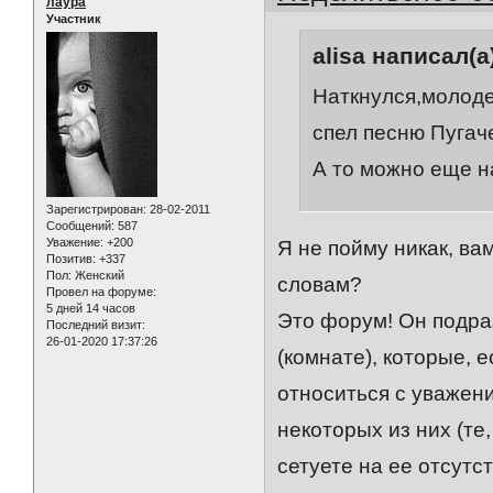
лаура
Участник
alisa написал(а
Наткнулся,молоде
спел песню Пугач
А то можно еще на
Зарегистрирован
: 28-02-2011
Сообщений:
587
Уважение:
+200
Я не пойму никак, ва
Позитив:
+337
Пол:
Женский
словам?
Провел на форуме:
5 дней 14 часов
Это форум! Он подра
Последний визит:
26-01-2020 17:37:26
(комнате), которые, 
относиться с уважени
некоторых из них (те
сетуете на ее отсутс