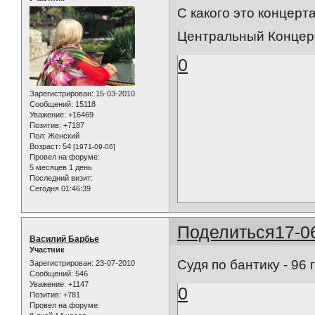
С какого это концерт
Центральный Концерт
0
Зарегистрирован
: 15-03-2010
Сообщений:
15118
Уважение:
+16469
Позитив:
+7187
Пол:
Женский
Возраст:
54
[1971-09-06]
Провел на форуме:
5 месяцев 1 день
Последний визит:
Сегодня 01:46:39
Поделиться
17-0
Василий Барбье
Участник
Судя по бантику - 96 
Зарегистрирован
: 23-07-2010
Сообщений:
546
Уважение:
+1147
0
Позитив:
+781
Провел на форуме: