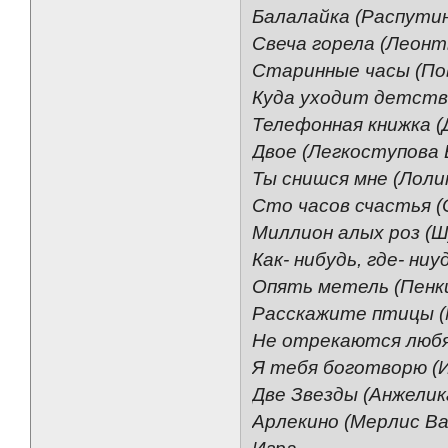
Балалайка (Распути
Свеча горела (Леонт
Старинные часы (По
Куда уходит детство
Телефонная книжка (
Двое (Легкоступова
Ты снишся мне (Лоли
Сто часов счастья 
Миллион алых роз (
Как- нибудь, где- ни
Опять метель (Пенк
Расскажите птицы (
Не отрекаются любя
Я тебя боготворю (
Две Звезды (Анжелик
Арлекино (Мерлис В