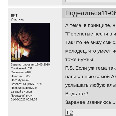
Поделиться
11-0
ВИТ
Участник
А тема, в принципе, 
"Перепетые песни в и
Так что не вижу смыс
молодец, что умеет и
тоже нужны!
Зарегистрирован
: 17-03-2010
P.S.
Если уж тема так
Сообщений:
337
Уважение:
+164
написанные самой Алл
Позитив:
+805
Пол:
Мужской
Возраст:
51
услышать любую альте
[1975-07-29]
Провел на форуме:
12 дней 7 часов
Ведь так?
Последний визит:
01-08-2026 00:02:35
Заранее извиняюсь!..
+2