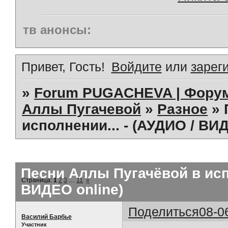
тв анонсы:
Привет, Гость!
Войдите
или
зарег
»
Forum PUGACHEVA | Форум
Аллы Пугачевой
»
Разное
»
исполнении... - (АУДИО / ВИ
Песни Аллы Пугачёвой в испо
Страница:
1
2
3
…
11
»
ВИДЕО online)
Поделиться
08-0
Василий Барбье
Участник