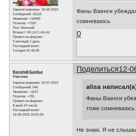
Зарегистрирован
: 15-03-2010
Фаны Ваенги убеждали
Сообщений:
15118
Уважение:
+16469
сомневаюсь
Позитив:
+7187
Пол:
Женский
0
Возраст:
54
[1971-09-06]
Провел на форуме:
5 месяцев 1 день
Последний визит:
Сегодня 01:46:39
Поделиться
12-0
Василий Барбье
Участник
Зарегистрирован
: 23-07-2010
alisa написал(а
Сообщений:
546
Уважение:
+1147
Позитив:
+781
Фаны Ваенги убеж
Провел на форуме:
8 дней 14 часов
тоже сомневаюсь
Последний визит:
16-09-2025 18:52:04
Не знаю. Я не слышал