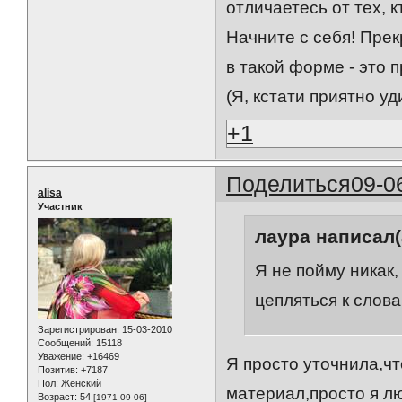
отличаетесь от тех, 
Начните с себя! Прек
в такой форме - это 
(Я, кстати приятно у
+1
Поделиться
09-0
alisa
Участник
лаура написал(
Я не пойму никак,
цепляться к слов
Зарегистрирован
: 15-03-2010
Сообщений:
15118
Уважение:
+16469
Я просто уточнила,ч
Позитив:
+7187
Пол:
Женский
материал,просто я лю
Возраст:
54
[1971-09-06]