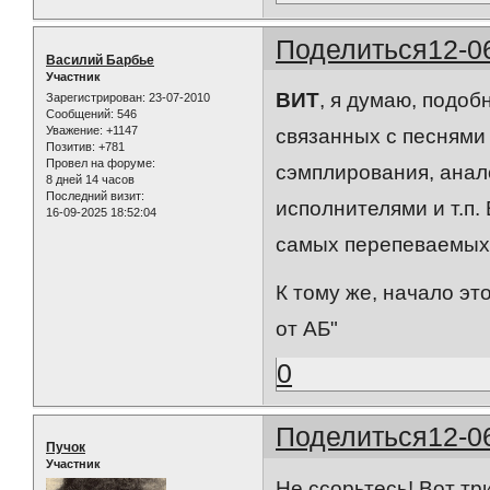
Поделиться
12-0
Василий Барбье
Участник
ВИТ
, я думаю, подоб
Зарегистрирован
: 23-07-2010
Сообщений:
546
Уважение:
+1147
связанных с песнями
Позитив:
+781
Провел на форуме:
сэмплирования, анало
8 дней 14 часов
Последний визит:
исполнителями и т.п.
16-09-2025 18:52:04
самых перепеваемых 
К тому же, начало э
от АБ"
0
Поделиться
12-0
Пучок
Участник
Не ссорьтесь! Вот тр