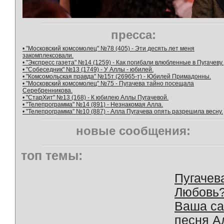
пресса:
• "Московский комсомолец" №78 (405) - Эти десять лет меня
закомплексовали.
• "Экспресс газета" №14 (1259) - Как погибали влюбленные в Пугачеву.
• "Собеседник" №13 (1749) - У Аллы - юбилей.
• "Комсомольская правда" №15т (26965-т) - Юбилей Примадонны.
• "Московский комсомолец" №75 - Пугачева тайно посещала
Серебренникова.
• "СтарХит" №13 (168) - К юбилею Аллы Пугачевой.
• "Телепрограмма" №14 (891) - Незнакомая Алла.
• "Телепрограмма" №10 (887) - Алла Пугачева опять разрешила весну.
новые сообщения:
топ темы:
Пугачев
Любовь
Ваша с
песня А