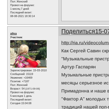
Пол:
Женский
Провел на форуме:
1 месяц 7 дней
Последний визит:
08-08-2021 18:30:14
Поделиться
15-0
alisa
Участник
http://ria.ru/videoco
Как Сергей Савин скр
"Музыкальные пристр
Артур Гаспарян
Зарегистрирован
: 15-03-2010
Музыкальные пристра
Сообщений:
15119
Уважение:
+16469
Позитив:
+7187
месяцы серьезное ис
Пол:
Женский
Возраст:
54
[1971-09-06]
Примадонна и наше в
Провел на форуме:
5 месяцев 1 день
"Фактор А" молодых 
Последний визит:
Сегодня 15:04:08
традиций нашей поп-м