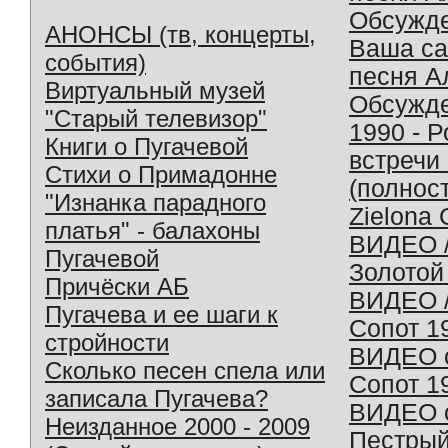
Обсужд
АНОНСЫ (тв, концерты,
Ваша с
события)
песня А
Виртуальный музей
Обсужд
"Старый телевизор"
1990 - 
Книги о Пугачевой
встречи
Стихи о Примадонне
(полнос
"Изнанка парадного
Zielona 
платья" - балахоны
ВИДЕО /
Пугачевой
Золотой
Причёски АБ
ВИДЕО /
Пугачева и ее шаги к
Сопот 1
стройности
ВИДЕО o
Сколько песен спела или
Сопот 1
записала Пугачева?
ВИДЕО o
Неизданное 2000 - 2009
Пестрый