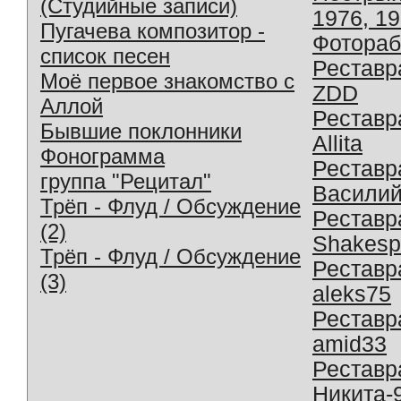
(Студийные записи)
1976, 1
Пугачева композитор -
Фотораб
список песен
Реставр
Моё первое знакомство с
ZDD
Аллой
Реставр
Бывшие поклонники
Allita
Фонограмма
Реставр
группа "Рецитал"
Василий
Трёп - Флуд / Обсуждение
Реставр
(2)
Shakesp
Трёп - Флуд / Обсуждение
Реставр
(3)
aleks75
Реставр
amid33
Реставр
Никита-