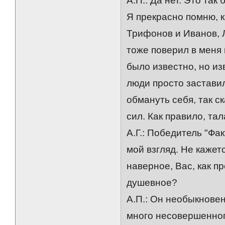
А.П.: Да нет. Это так
Я прекрасно помню, 
Трифонов и Иванов, 
тоже поверил в меня 
было известно, но из
люди просто заставил
обмануть себя, так с
сил. Как правило, т
А.Г.: Победитель "Фа
мой взгляд. Не кажетс
наверное, Вас, как п
душевное?
А.П.: Он необыкнове
много несовершенног