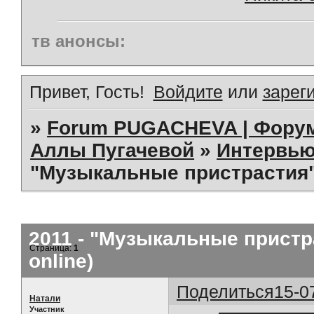
тв анонсы:
Привет, Гость!
Войдите
или
зарег
»
Forum PUGACHEVA | Форум
Аллы Пугачевой
»
Интервью
"Музыкальные пристрастия" 
2011 - "Музыкальные пристр
Страница:
1
online)
Поделиться
15-0
Натали
Участник