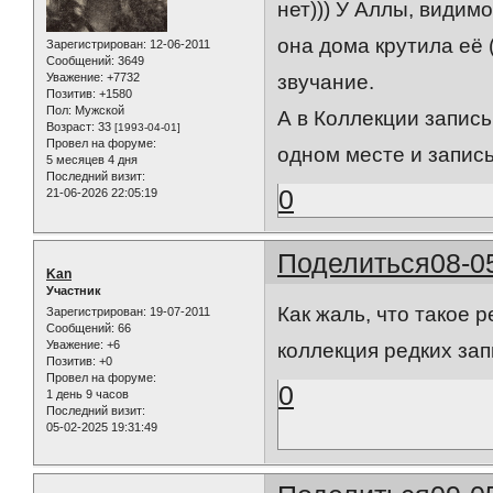
нет))) У Аллы, видимо
она дома крутила её
Зарегистрирован
: 12-06-2011
Сообщений:
3649
Уважение:
+7732
звучание.
Позитив:
+1580
Пол:
Мужской
А в Коллекции запись
Возраст:
33
[1993-04-01]
Провел на форуме:
одном месте и запись
5 месяцев 4 дня
Последний визит:
0
21-06-2026 22:05:19
Поделиться
08-0
Kan
Участник
Как жаль, что такое 
Зарегистрирован
: 19-07-2011
Сообщений:
66
Уважение:
+6
коллекция редких зап
Позитив:
+0
Провел на форуме:
0
1 день 9 часов
Последний визит:
05-02-2025 19:31:49