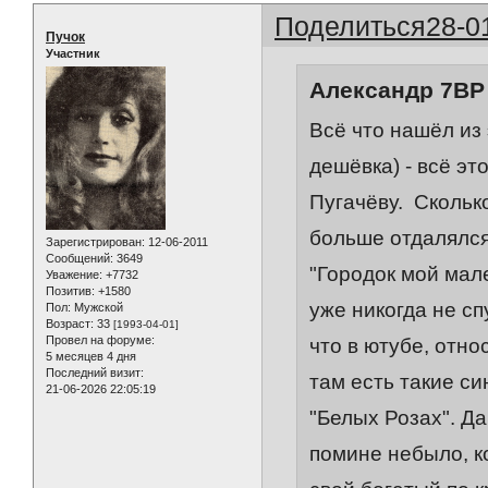
Поделиться
28-0
Пучок
Участник
Александр 7ВР 
Всё что нашёл из 
дешёвка) - всё э
Пугачёву. Скольк
больше отдалялся
Зарегистрирован
: 12-06-2011
Сообщений:
3649
"Городок мой мале
Уважение:
+7732
Позитив:
+1580
уже никогда не сп
Пол:
Мужской
Возраст:
33
[1993-04-01]
Провел на форуме:
что в ютубе, отн
5 месяцев 4 дня
Последний визит:
там есть такие си
21-06-2026 22:05:19
"Белых Розах". Д
помине небыло, к