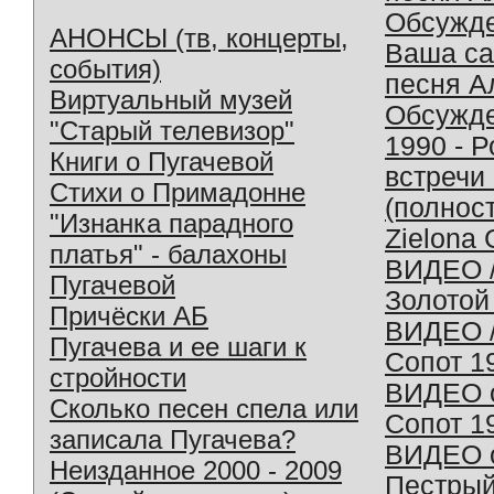
Обсужд
АНОНСЫ (тв, концерты,
Ваша с
события)
песня А
Виртуальный музей
Обсужд
"Старый телевизор"
1990 - 
Книги о Пугачевой
встречи
Стихи о Примадонне
(полнос
"Изнанка парадного
Zielona 
платья" - балахоны
ВИДЕО /
Пугачевой
Золотой
Причёски АБ
ВИДЕО /
Пугачева и ее шаги к
Сопот 1
стройности
ВИДЕО o
Сколько песен спела или
Сопот 1
записала Пугачева?
ВИДЕО o
Неизданное 2000 - 2009
Пестрый