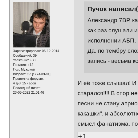
Пучок написал(
Александр 7ВР, к
как раз слушали 
исполнении АБП, 
Да, по тембру сл
Зарегистрирован
: 06-12-2014
Сообщений:
39
запись - весьма к
Уважение:
+30
Позитив:
+12
Пол:
Мужской
Возраст:
52
[1974-03-01]
Провел на форуме:
И её тоже слышал! И 
4 дня 15 часов
Последний визит:
старался!!!! В спор 
23-05-2022 21:01:46
песни не стану априо
какашки", и абсолют
смысл фанатизма, поб
+1