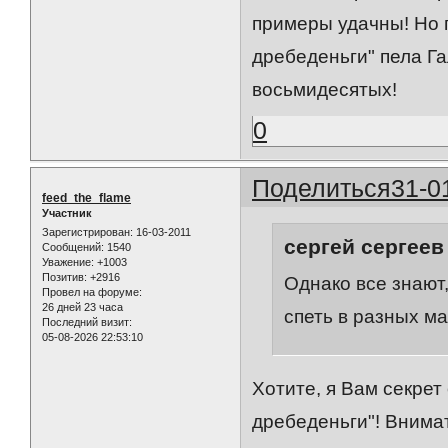
примеры удачны! Но 
дребеденьги" пела Г
восьмидесятых!
0
Поделиться
31-0
feed_the_flame
Участник
Зарегистрирован
: 16-03-2011
сергей сергеев
Сообщений:
1540
Уважение:
+1003
Позитив:
+2916
Однако все знают,
Провел на форуме:
26 дней 23 часа
спеть в разных м
Последний визит:
05-08-2026 22:53:10
Хотите, я Вам секре
дребеденьги"! Внимат