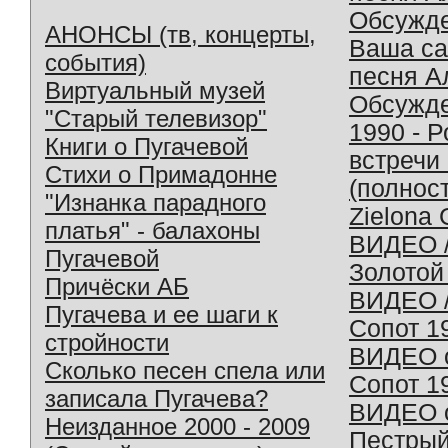
Обсужд
АНОНСЫ (тв, концерты,
Ваша с
события)
песня А
Виртуальный музей
Обсужд
"Старый телевизор"
1990 - 
Книги о Пугачевой
встречи
Стихи о Примадонне
(полнос
"Изнанка парадного
Zielona 
платья" - балахоны
ВИДЕО /
Пугачевой
Золотой
Причёски АБ
ВИДЕО /
Пугачева и ее шаги к
Сопот 1
стройности
ВИДЕО o
Сколько песен спела или
Сопот 1
записала Пугачева?
ВИДЕО o
Неизданное 2000 - 2009
Пестрый