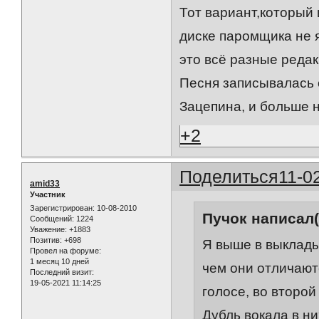
Тот вариант,который 
диске паромщика не я
это всё разные редак
Песня записывалась о
Зацепина, и больше 
+2
Поделиться
11-0
amid33
Участник
Зарегистрирован
: 10-08-2010
Пучок написал(
Сообщений:
1224
Уважение:
+1883
Позитив:
+698
Я выше в выклады
Провел на форуме:
1 месяц 10 дней
чем они отличают
Последний визит:
19-05-2021 11:14:25
голосе, во второй
Дубль вокала в ни