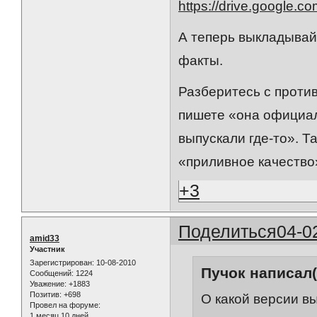
https://drive.googl
А теперь выкладывайт
факты.
Разберитесь с проти
пишете «она официал
выпускали где-то». Т
«приливное качество
+3
Поделиться
04-0
amid33
Участник
Зарегистрирован
: 10-08-2010
Пучок написал(
Сообщений:
1224
Уважение:
+1883
Позитив:
+698
О какой версии в
Провел на форуме:
1 месяц 10 дней