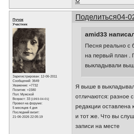
Поделиться
04-0
Пучок
Участник
amid33 написал
Песня реально с 
на первый план . 
выкладывали выше
Зарегистрирован
: 12-06-2011
Сообщений:
3649
Уважение:
+7732
Я выше в выкладывал
Позитив:
+1580
Пол:
Мужской
отличаются: разное с
Возраст:
33
[1993-04-01]
Провел на форуме:
редакции оставлена к
5 месяцев 4 дня
Последний визит:
и тот же. Что вы слу
21-06-2026 22:05:19
записи на месте