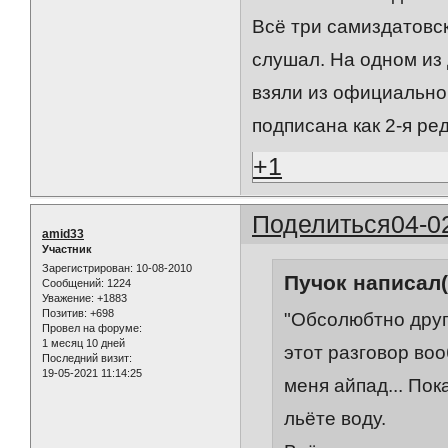
Всё три самиздатовск
слушал. На одном из 
взяли из официальног
подписана как 2-я ред
+1
Поделиться
04-0
amid33
Участник
Зарегистрирован
: 10-08-2010
Пучок написал(
Сообщений:
1224
Уважение:
+1883
Позитив:
+698
"Обсолюбтно другу
Провел на форуме:
1 месяц 10 дней
этот разговор во
Последний визит:
19-05-2021 11:14:25
меня айпад... Пок
льёте воду.