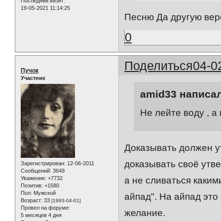
Последний визит:
19-05-2021 11:14:25
Песню Да другую ве
0
Поделиться
04-0
Пучок
Участник
amid33 написал
Не лейте воду , а
Доказывать должен у
доказывать своё утве
Зарегистрирован
: 12-06-2011
Сообщений:
3649
Уважение:
+7732
а не сливаться каким
Позитив:
+1580
Пол:
Мужской
айпад". На айпад это
Возраст:
33
[1993-04-01]
Провел на форуме:
желание.
5 месяцев 4 дня