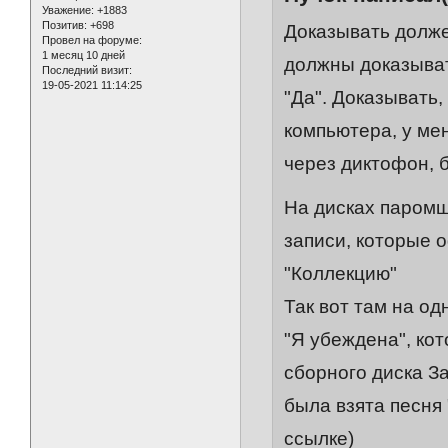
Уважение:
+1883
Позитив:
+698
Доказывать долже
Провел на форуме:
1 месяц 10 дней
должны доказыват
Последний визит:
19-05-2021 11:14:25
"Да". Доказывать,
компьютера, у ме
через диктофон, 
На дисках паромщ
записи, которые 
"Коллекцию"
Так вот там на од
"Я убеждена", кот
сборного диска За
была взята песня 
ссылке)