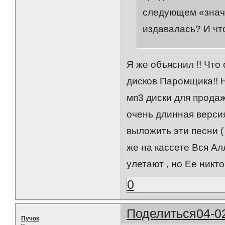
следующем «значи
издавалась? И чт
Я же объяснил !! Что
дисков Паромщика!! 
мп3 диски для продаж
очень длинная версия
выложить эти песни (
же на кассете Вся А
улетают , но Ее никт
0
Поделиться
04-0
Пучок