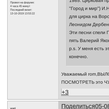
1985. Цирковая п
Провел на форуме:
4 часа 45 минут
"Город и мир") И
Последний визит:
13-10-2019 13:53:22
для цирка на Вор
Леонидом Дербене
Эти песни спели 
пять Валерий Яко
p.s. У меня есть 
конечно.
Уважаемый rom,ВЫ
ПОСМОТРЕТЬ это ЧУД
+3
Поделиться
05-0
yuri