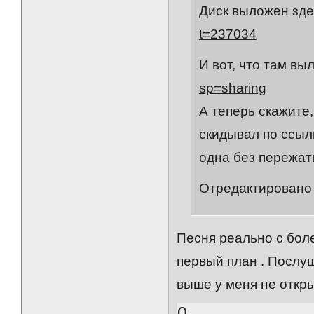
Диск выложен зде
t=237034
И вот, что там в
sp=sharing
А теперь скажите,
скидывал по ссылк
одна без пережат
Отредактировано 
Песня реально с бол
первый план . Послуш
выше у меня не откр
0