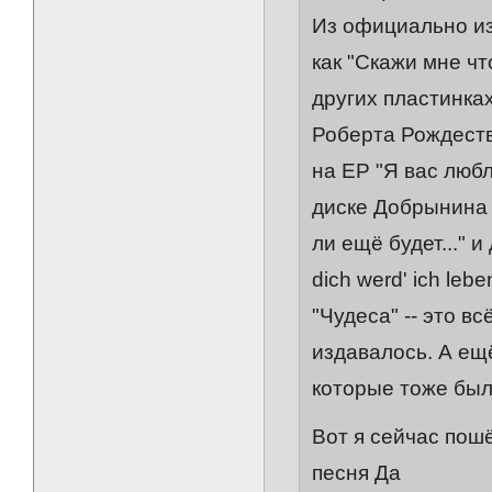
Из официально из
как "Скажи мне чт
других пластинках
Роберта Рождеств
на EP "Я вас люб
диске Добрынина в
ли ещё будет..." 
dich werd' ich leb
"Чудеса" -- это 
издавалось. А ещё
которые тоже был
Вот я сейчас пошё
песня Да