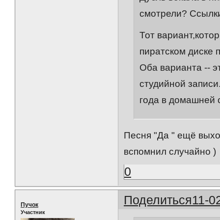
смотрели? Ссылки
Тот вариант,кото
пиратском диске 
Оба варианта -- э
студийной записи
года в домашней 
Песня "Да " ещё выхо
вспомнил случайно )
0
Поделиться
11-0
Пучок
Участник