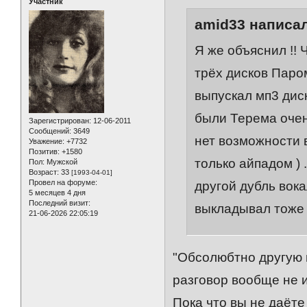
Участник
amid33 написал
Я же объяснил !! 
трёх дисков Паро
выпускал мп3 диск
были Терема очень
Зарегистрирован
: 12-06-2011
Сообщений:
3649
нет возможности 
Уважение:
+7732
Позитив:
+1580
только айпадом ) 
Пол:
Мужской
Возраст:
33
[1993-04-01]
Провел на форуме:
другой дубль вока
5 месяцев 4 дня
Последний визит:
выкладывал тоже 
21-06-2026 22:05:19
"Обсолюбтно другую в
разговор вообще не и
Пока что вы не даёте 