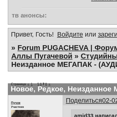
тв анонсы:
Привет, Гость!
Войдите
или
зарег
»
Forum PUGACHEVA | Форум
Аллы Пугачевой
»
Студийны
Неизданное МЕГАПАК - (АУД
Страница:
«
1
…
5
6
7
8
»
Новое, Редкое, Неизданное 
Поделиться
02-0
Пучок
Участник
amid33 написал