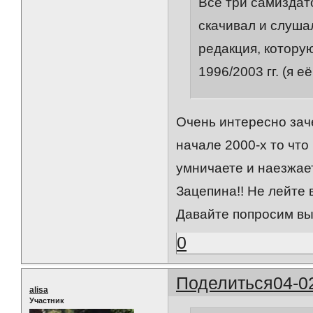
Всё три самиздат
скачивал и слушал
редакция, котору
1996/2003 гг. (я е
Очень интересно зач
начале 2000-х то что 
умничаете и наезжаете
Зацепина!! Не лейте во
Давайте попросим вы
0
Поделиться
04-0
alisa
Участник