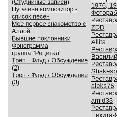
(Студийные записи)
1976, 1
Пугачева композитор -
Фотораб
список песен
Реставр
Моё первое знакомство с
ZDD
Аллой
Реставр
Бывшие поклонники
Allita
Фонограмма
Реставр
группа "Рецитал"
Василий
Трёп - Флуд / Обсуждение
Реставр
(2)
Shakesp
Трёп - Флуд / Обсуждение
Реставр
(3)
aleks75
Реставр
amid33
Реставр
Никита-