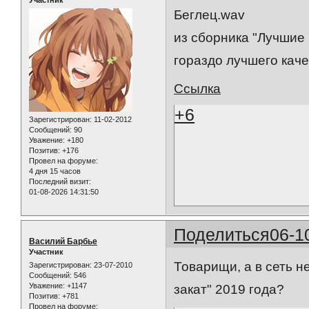
Беглец.wav
из сборника "Лучшие 
гораздо лучшего каче
Ссылка
+6
Зарегистрирован
: 11-02-2012
Сообщений:
90
Уважение:
+180
Позитив:
+176
Провел на форуме:
4 дня 15 часов
Последний визит:
01-08-2026 14:31:50
Поделиться
06-1
Василий Барбье
Участник
Товарищи, а в сеть 
Зарегистрирован
: 23-07-2010
Сообщений:
546
Уважение:
+1147
закат" 2019 года?
Позитив:
+781
Провел на форуме: