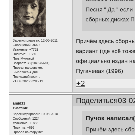
Песня " Да " если
сборных дисках 
Причём здесь сборн
Зарегистрирован
: 12-06-2011
Сообщений:
3649
Уважение:
+7732
вариант (где всё тож
Позитив:
+1580
Пол:
Мужской
официально издан на
Возраст:
33
[1993-04-01]
Провел на форуме:
Пугачева» (1996)
5 месяцев 4 дня
Последний визит:
+2
21-06-2026 22:05:19
Поделиться
03-0
amid33
Участник
Зарегистрирован
: 10-08-2010
Пучок написал(
Сообщений:
1224
Уважение:
+1883
Позитив:
+698
Причём здесь сб
Провел на форуме: