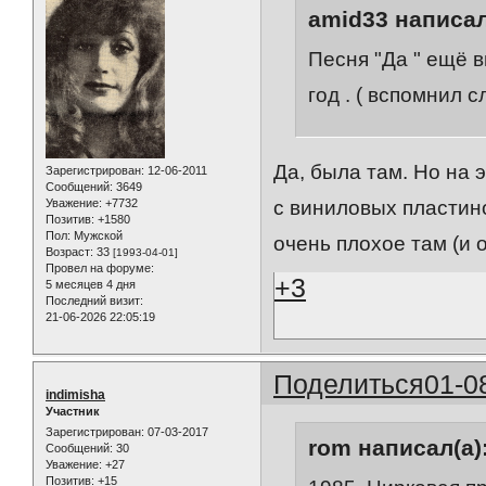
amid33 написал
Песня "Да " ещё 
год . ( вспомнил с
Да, была там. Но на э
Зарегистрирован
: 12-06-2011
Сообщений:
3649
Уважение:
+7732
с виниловых пластино
Позитив:
+1580
Пол:
Мужской
очень плохое там (и
Возраст:
33
[1993-04-01]
Провел на форуме:
+3
5 месяцев 4 дня
Последний визит:
21-06-2026 22:05:19
Поделиться
01-0
indimisha
Участник
Зарегистрирован
: 07-03-2017
rom написал(а)
Сообщений:
30
Уважение:
+27
Позитив:
+15