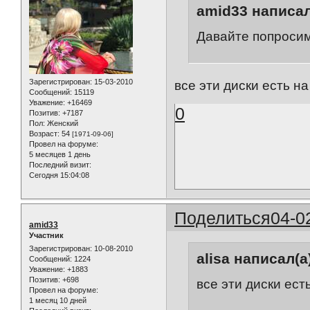
amid33 написал
Давайте попросим
Зарегистрирован
: 15-03-2010
все эти диски есть н
Сообщений:
15119
Уважение:
+16469
0
Позитив:
+7187
Пол:
Женский
Возраст:
54
[1971-09-06]
Провел на форуме:
5 месяцев 1 день
Последний визит:
Сегодня 15:04:08
Поделиться
04-0
amid33
Участник
Зарегистрирован
: 10-08-2010
alisa написал(а
Сообщений:
1224
Уважение:
+1883
Позитив:
+698
все эти диски ест
Провел на форуме:
1 месяц 10 дней