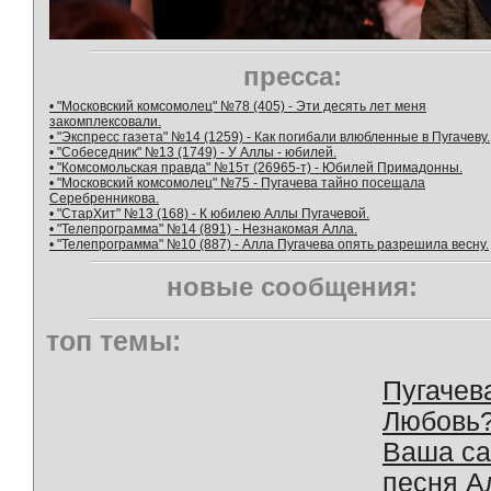
пресса:
• "Московский комсомолец" №78 (405) - Эти десять лет меня
закомплексовали.
• "Экспресс газета" №14 (1259) - Как погибали влюбленные в Пугачеву.
• "Собеседник" №13 (1749) - У Аллы - юбилей.
• "Комсомольская правда" №15т (26965-т) - Юбилей Примадонны.
• "Московский комсомолец" №75 - Пугачева тайно посещала
Серебренникова.
• "СтарХит" №13 (168) - К юбилею Аллы Пугачевой.
• "Телепрограмма" №14 (891) - Незнакомая Алла.
• "Телепрограмма" №10 (887) - Алла Пугачева опять разрешила весну.
новые сообщения:
топ темы:
Пугачев
Любовь
Ваша с
песня А