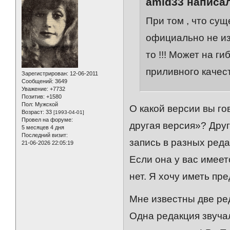
amid33 написал
При том , что сущ
официально не изд
то !!! Может на г
приливного качеств
Зарегистрирован
: 12-06-2011
Сообщений:
3649
Уважение:
+7732
Позитив:
+1580
Пол:
Мужской
О какой версии вы г
Возраст:
33
[1993-04-01]
Провел на форуме:
другая версия»? Дру
5 месяцев 4 дня
Последний визит:
запись в разных ред
21-06-2026 22:05:19
Если она у вас имеет
нет. Я хочу иметь пр
Мне известны две ре
Одна редакция звуча