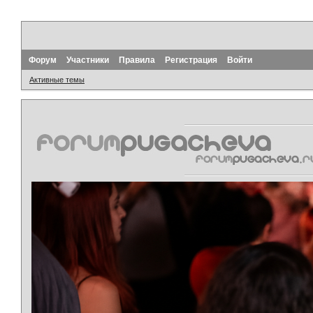
Форум
Участники
Правила
Регистрация
Войти
Активные темы