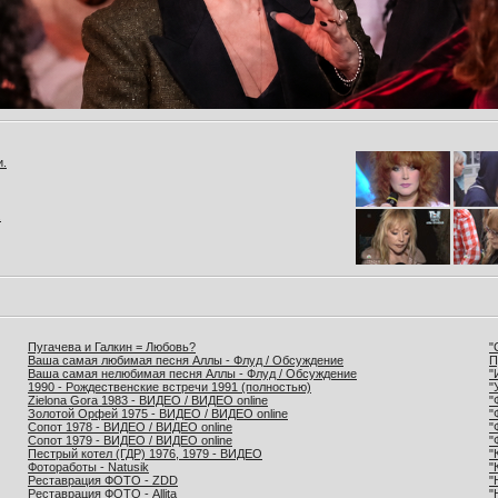
и.
.
Пугачева и Галкин = Любовь?
"
Ваша самая любимая песня Аллы - Флуд / Обсуждение
П
Ваша самая нелюбимая песня Аллы - Флуд / Обсуждение
"
1990 - Рождественские встречи 1991 (полностью)
"
Zielona Gora 1983 - ВИДЕО / ВИДЕО online
"
Золотой Орфей 1975 - ВИДЕО / ВИДЕО online
"
Сопот 1978 - ВИДЕО / ВИДЕО online
"
Сопот 1979 - ВИДЕО / ВИДЕО online
"
Пестрый котел (ГДР) 1976, 1979 - ВИДЕО
"
Фотоработы - Natusik
"
Реставрация ФОТО - ZDD
"
Реставрация ФОТО - Allita
"