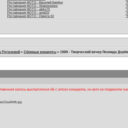
Реставрация ФОТО - Василий Барбье
"
Реставрация ФОТО - Shakespeare
"
Реставрация ФОТО - aleks75
"
Реставрация ФОТО - amid33
"
Реставрация ФОТО - Никита-92
"
ы Пугачевой
»
Сборные концерты
»
1989 - Творческий вечер Леонида Дерб
твенная запись выступления АБ с этого концерта, но вот на торренте на