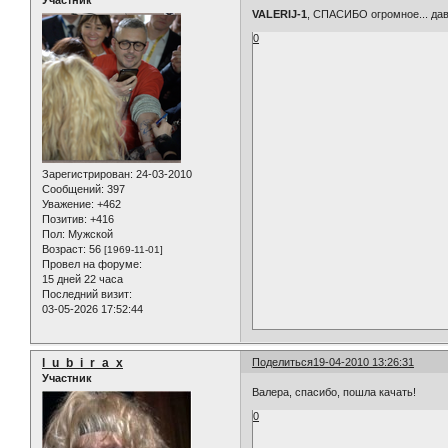
Участник
VALERIJ-1
, СПАСИБО огромное... дав
0
Зарегистрирован
: 24-03-2010
Сообщений:
397
Уважение:
+462
Позитив:
+416
Пол:
Мужской
Возраст:
56
[1969-11-01]
Провел на форуме:
15 дней 22 часа
Последний визит:
03-05-2026 17:52:44
l_u_b_i_r_a_x
Поделиться
19-04-2010 13:26:31
Участник
Валера, спасибо, пошла качать!
0