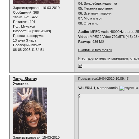
04. Волшебник недоучка
Зарегистрирован
: 16-03-2010
05. Песенка про меня
Сообщений:
368
06. Всё могут короли
Уважение:
+422
07. М о н о л о г
Позитив:
+101
08. Этот мир
Пол:
Мужской
Возраст:
37
[1988-12-03]
Audio:
MPEG Audio 48000Hz stereo 25
Провел на форуме:
Video:
MPEG2 Video 720x576 (4:3) 25.
13 дней 3 часа
Размер:
936 Мб
Последний визит:
06-08-2026 11:34:51
Скачать с files.mail.ru
И вот другая версия материала, стар
+5
Tanya Sharay
Поделиться
19-04-2010 10:09:47
Участник
VALERIJ-1
, мегаспасибо!
0
Зарегистрирован
: 15-03-2010