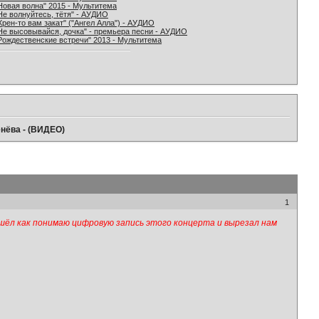
Новая волна" 2015 - Мультитема
Не волнуйтесь, тётя" - АУДИО
Хрен-то вам закат" ("Ангел Алла") - АУДИО
Не высовывайся, дочка" - премьера песни - АУДИО
Рождественские встречи" 2013 - Мультитема
енёва - (ВИДЕО)
1
шёл как понимаю цифровую запись этого концерта и вырезал нам