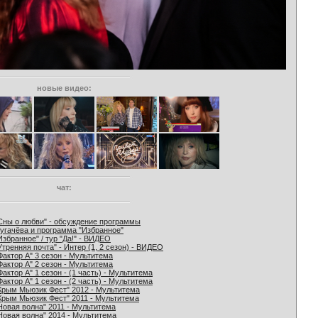
новые видео:
чат:
Сны о любви" - обсуждение программы
угачёва и программа "Избранное"
Избранное" / тур "Да!" - ВИДЕО
Утренняя почта" - Интер (1, 2 сезон) - ВИДЕО
Фактор А" 3 сезон - Мультитема
Фактор А" 2 сезон - Мультитема
Фактор А" 1 сезон - (1 часть) - Мультитема
Фактор А" 1 сезон - (2 часть) - Мультитема
Крым Мьюзик Фест" 2012 - Мультитема
Крым Мьюзик Фест" 2011 - Мультитема
Новая волна" 2011 - Мультитема
Новая волна" 2014 - Мультитема