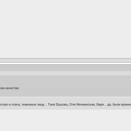
шем качестве.
смотрю и плачу, знакомые лица... Таня Ершова, Оля Менжинская, Варя... да, были врем