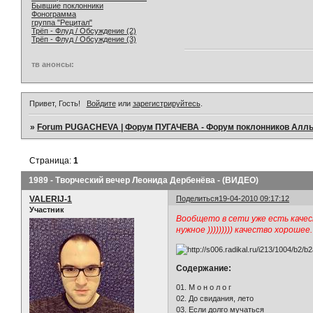
Бывшие поклонники
Фонограмма
группа "Рецитал"
Трёп - Флуд / Обсуждение (2)
Трёп - Флуд / Обсуждение (3)
тв анонсы:
Привет, Гость!
Войдите
или
зарегистрируйтесь
.
»
Forum PUGACHEVA | Форум ПУГАЧЕВА - Форум поклонников Алл
Страница:
1
1989 - Творческий вечер Леонида Дербенёва - (ВИДЕО)
VALERIJ-1
Поделиться
19-04-2010 09:17:12
Участник
Вообщето в сети уже есть качес
нужное ))))))))) качество хорошее.
Содержание:
01. М о н о л о г
02. До свидания, лето
03. Если долго мучаться