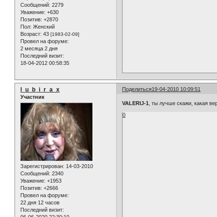
Сообщений:
2279
Уважение:
+630
Позитив:
+2870
Пол:
Женский
Возраст:
43
[1983-02-09]
Провел на форуме:
2 месяца 2 дня
Последний визит:
18-04-2012 00:58:35
l_u_b_i_r_a_x
Поделиться
19-04-2010 10:09:51
Участник
VALERIJ-1
, ты лучше скажи, какая в
0
Зарегистрирован
: 14-03-2010
Сообщений:
2340
Уважение:
+1953
Позитив:
+2666
Провел на форуме:
22 дня 12 часов
Последний визит:
06-06-2020 22:30:10