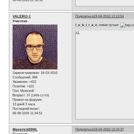
VALERIJ-1
Поделиться
19-04-2010 13:13:54
Участник
l_u_b_i_r_a_x
, новая лучше
+1
Зарегистрирован
: 16-03-2010
Сообщений:
368
Уважение:
+422
Позитив:
+101
Пол:
Мужской
Возраст:
37
[1988-12-03]
Провел на форуме:
13 дней 3 часа
Последний визит:
06-08-2026 11:34:51
Maverick69HL
Поделиться
19-04-2010 13:24:37