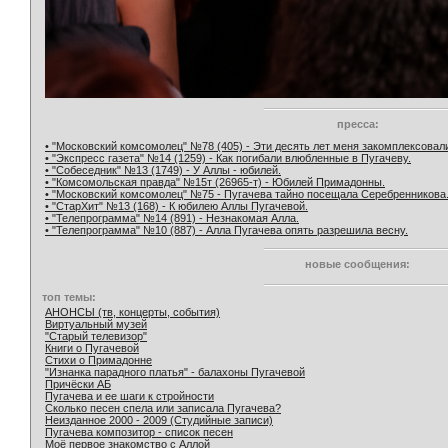
пресса:
• "Московский комсомолец" №78 (405) - Эти десять лет меня закомплексовал
• "Экспресс газета" №14 (1259) - Как погибали влюбленные в Пугачеву.
• "Собеседник" №13 (1749) - У Аллы - юбилей.
• "Комсомольская правда" №15т (26965-т) - Юбилей Примадонны.
• "Московский комсомолец" №75 - Пугачева тайно посещала Серебренникова
• "СтарХит" №13 (168) - К юбилею Аллы Пугачевой.
• "Телепрограмма" №14 (891) - Незнакомая Алла.
• "Телепрограмма" №10 (887) - Алла Пугачева опять разрешила весну.
новые сообщения:
топ темы:
АНОНСЫ (тв, концерты, события)
Виртуальный музей
"Старый телевизор"
Книги о Пугачевой
Стихи о Примадонне
"Изнанка парадного платья" - балахоны Пугачевой
Причёски АБ
Пугачева и ее шаги к стройности
Сколько песен спела или записала Пугачева?
Неизданное 2000 - 2009 (Студийные записи)
Пугачева композитор - список песен
Моё первое знакомство с Аллой