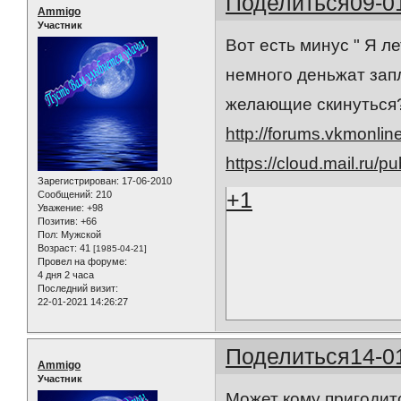
Поделиться
09-0
Ammigo
Участник
Вот есть минус " Я л
немного деньжат запл
желающие скинуться
http://forums.vkmonli
https://cloud.mail.ru/
Зарегистрирован
: 17-06-2010
+1
Сообщений:
210
Уважение:
+98
Позитив:
+66
Пол:
Мужской
Возраст:
41
[1985-04-21]
Провел на форуме:
4 дня 2 часа
Последний визит:
22-01-2021 14:26:27
Поделиться
14-0
Ammigo
Участник
Может кому пригодитс