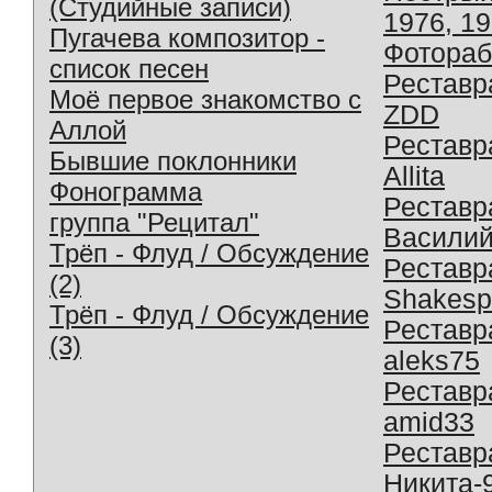
(Студийные записи)
1976, 1
Пугачева композитор -
Фотораб
список песен
Реставр
Моё первое знакомство с
ZDD
Аллой
Реставр
Бывшие поклонники
Allita
Фонограмма
Реставр
группа "Рецитал"
Василий
Трёп - Флуд / Обсуждение
Реставр
(2)
Shakesp
Трёп - Флуд / Обсуждение
Реставр
(3)
aleks75
Реставр
amid33
Реставр
Никита-