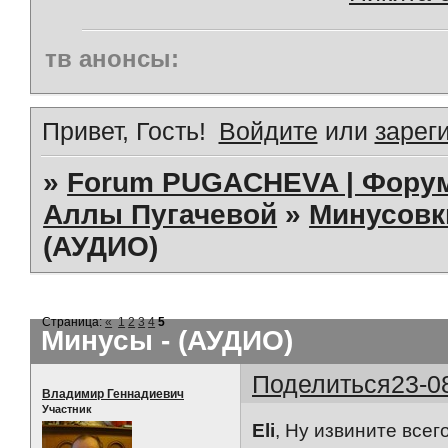
тв анонсы:
Привет, Гость!
Войдите
или
зарег
»
Forum PUGACHEVA | Форум
Аллы Пугачевой
»
Минусовк
(АУДИО)
Страница:
«
1
2
3
4
5
Минусы - (АУДИО)
Поделиться
23-0
Владимир Геннадиевич
Участник
Eli
, Ну извините всег