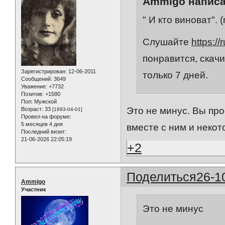
Ammigo написа
" И кто виноват". 
Слушайте
https:/
понравится, скач
Зарегистрирован
: 12-06-2011
только 7 дней.
Сообщений:
3649
Уважение:
+7732
Позитив:
+1580
Пол:
Мужской
Это не минус. Вы про
Возраст:
33
[1993-04-01]
Провел на форуме:
5 месяцев 4 дня
вместе с ним и неко
Последний визит:
21-06-2026 22:05:19
+2
Поделиться
26-1
Ammigo
Участник
Это не минус