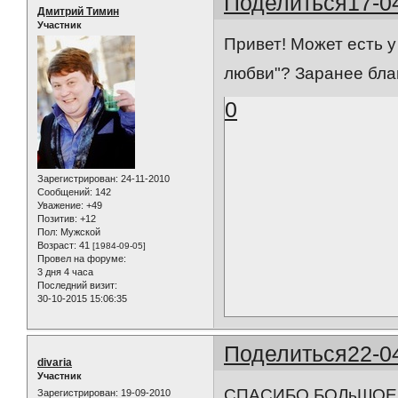
Поделиться
17-0
Дмитрий Тимин
Участник
Привет! Может есть у
любви"? Заранее благ
0
Зарегистрирован
: 24-11-2010
Сообщений:
142
Уважение:
+49
Позитив:
+12
Пол:
Мужской
Возраст:
41
[1984-09-05]
Провел на форуме:
3 дня 4 часа
Последний визит:
30-10-2015 15:06:35
Поделиться
22-0
divaria
Участник
СПАСИБО БОЛьШОЕ!!
Зарегистрирован
: 19-09-2010