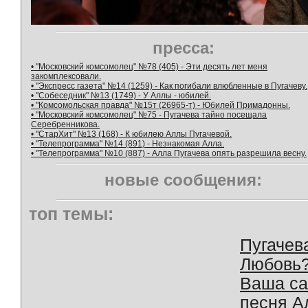
пресса:
• "Московский комсомолец" №78 (405) - Эти десять лет меня
закомплексовали.
• "Экспресс газета" №14 (1259) - Как погибали влюбленные в Пугачеву.
• "Собеседник" №13 (1749) - У Аллы - юбилей.
• "Комсомольская правда" №15т (26965-т) - Юбилей Примадонны.
• "Московский комсомолец" №75 - Пугачева тайно посещала
Серебренникова.
• "СтарХит" №13 (168) - К юбилею Аллы Пугачевой.
• "Телепрограмма" №14 (891) - Незнакомая Алла.
• "Телепрограмма" №10 (887) - Алла Пугачева опять разрешила весну.
новые сообщения:
топ темы:
Пугачев
Любовь
Ваша с
песня А