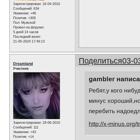
Зарегистрирован
: 16-04-2010
Сообщений:
634
Уважение:
+48
Позитив:
+309
Пол:
Мужской
Провел на форуме:
5 дней 14 часов
Последний визит:
21-05-2024 17:49:13
Поделиться
03-0
Dreamland
Участник
gambler написа
Ребят,у кого нибу
минус хороший,но
перебить надоед
http://x-minus.org
Зарегистрирован
: 18-06-2010
Сообщений:
111
Уважение:
+43
Позитив:
+14