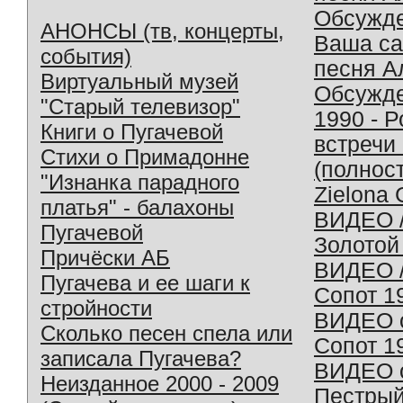
Обсужд
АНОНСЫ (тв, концерты,
Ваша с
события)
песня А
Виртуальный музей
Обсужд
"Старый телевизор"
1990 - 
Книги о Пугачевой
встречи
Стихи о Примадонне
(полнос
"Изнанка парадного
Zielona 
платья" - балахоны
ВИДЕО /
Пугачевой
Золотой
Причёски АБ
ВИДЕО /
Пугачева и ее шаги к
Сопот 1
стройности
ВИДЕО o
Сколько песен спела или
Сопот 1
записала Пугачева?
ВИДЕО o
Неизданное 2000 - 2009
Пестрый