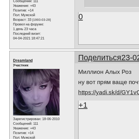
Сообщений:
111
Уважение:
+43
Позитив:
+14
0
Пол:
Мужской
Возраст:
33
[1993-03-28]
Провел на форуме:
1 день 23 часа
Последний визит:
04-04-2021 18:47:21
Поделиться
23-0
Dreamland
Участник
Миллион Алых Роз
ну вот прям ваще поч
https://yadi.sk/d/GY
+1
Зарегистрирован
: 18-06-2010
Сообщений:
111
Уважение:
+43
Позитив:
+14
Пол:
Мужской