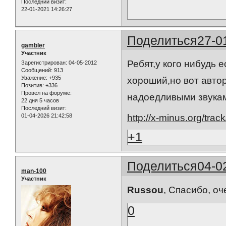
Последний визит:
22-01-2021 14:26:27
Поделиться
27-0
gambler
Участник
Ребят,у кого нибудь 
Зарегистрирован
: 04-05-2012
Сообщений:
913
Уважение:
+935
хороший,но вот авто
Позитив:
+336
Провел на форуме:
надоедливыми звука
22 дня 5 часов
Последний визит:
01-04-2026 21:42:58
http://x-minus.org/tr
+1
Поделиться
04-0
man-100
Участник
Russou
, Спасибо, о
0