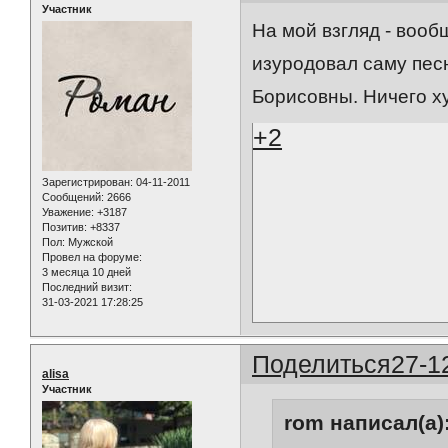
Участник
На мой взгляд - вооб
изуродовал саму пес
Борисовны. Ничего х
+2
Зарегистрирован
: 04-11-2011
Сообщений:
2666
Уважение:
+3187
Позитив:
+8337
Пол:
Мужской
Провел на форуме:
3 месяца 10 дней
Последний визит:
31-03-2021 17:28:25
Поделиться
27-1
alisa
Участник
rom написал(а)