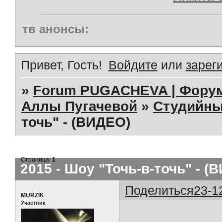
тв анонсы:
Привет, Гость!
Войдите
или
зарег
»
Forum PUGACHEVA | Форум
Аллы Пугачевой
»
Студийны
точь" - (ВИДЕО)
Страница:
1
2015 - Шоу "Точь-в-точь" - (
Поделиться
23-1
MURZIK
Участник