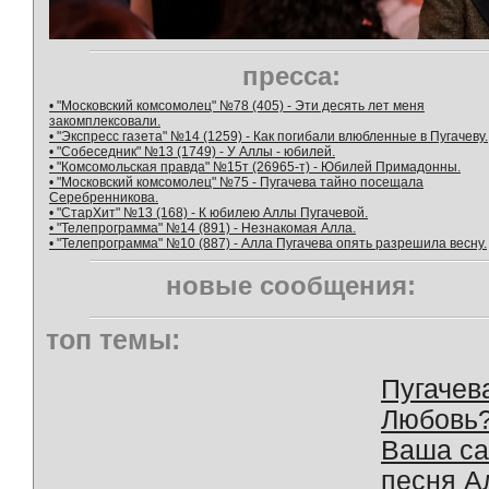
пресса:
• "Московский комсомолец" №78 (405) - Эти десять лет меня
закомплексовали.
• "Экспресс газета" №14 (1259) - Как погибали влюбленные в Пугачеву.
• "Собеседник" №13 (1749) - У Аллы - юбилей.
• "Комсомольская правда" №15т (26965-т) - Юбилей Примадонны.
• "Московский комсомолец" №75 - Пугачева тайно посещала
Серебренникова.
• "СтарХит" №13 (168) - К юбилею Аллы Пугачевой.
• "Телепрограмма" №14 (891) - Незнакомая Алла.
• "Телепрограмма" №10 (887) - Алла Пугачева опять разрешила весну.
новые сообщения:
топ темы:
Пугачев
Любовь
Ваша с
песня А