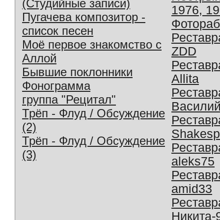
(Студийные записи)
1976, 1
Пугачева композитор -
Фотораб
список песен
Реставр
Моё первое знакомство с
ZDD
Аллой
Реставр
Бывшие поклонники
Allita
Фонограмма
Реставр
группа "Рецитал"
Василий
Трёп - Флуд / Обсуждение
Реставр
(2)
Shakesp
Трёп - Флуд / Обсуждение
Реставр
(3)
aleks75
Реставр
amid33
Реставр
Никита-