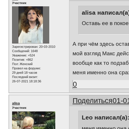
Участник
alisa написал(а
Оставь ее в покое
А при чём здесь оста
Зарегистрирован
: 20-03-2010
Сообщений:
1648
мой взгляд Макс дейс
Уважение:
+524
Позитив:
+862
вообще как то подзаб
Пол:
Женский
Провел на форуме:
меня именно она сра
29 дней 18 часов
Последний визит:
26-07-2021 18:18:36
0
Поделиться
01-0
alisa
Участник
Leo написал(а)
меня именно она 