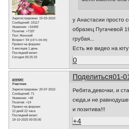
Зарегистрирован
: 15-03-2010
у Анастасии просто 
Сообщений:
15117
Уважение:
+16469
образец Пугачевой 1
Позитив:
+7187
Пол:
Женский
грубая...
Возраст:
54
[1971-09-06]
Провел на форуме:
Есть же видео на юту
5 месяцев 1 день
Последний визит:
Сегодня 00:25:33
0
Поделиться
01-0
annger
Участник
Ребята,девочки, и ста
Зарегистрирован
: 20-07-2010
Сообщений:
71
Уважение:
+48
сюда,и не равнодуше
Позитив:
+14
Провел на форуме:
и позитива!!!
12 дней 22 часа
Последний визит:
+4
18-10-2025 00:55:00