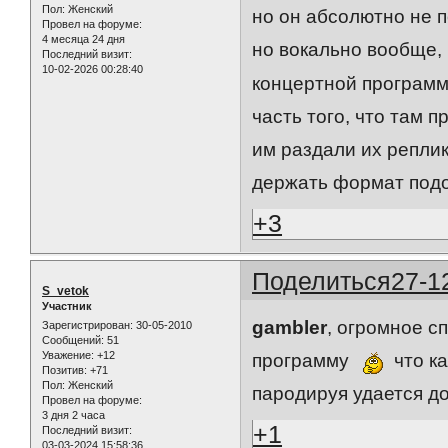
Пол:
Женский
но он абсолютно не п
Провел на форуме:
4 месяца 24 дня
но вокально вообще, 
Последний визит:
10-02-2026 00:28:40
концертной программы
часть того, что там 
им раздали их реплик
держать формат подо
+3
Поделиться
27-1
S_vetok
Участник
gambler
, огромное с
Зарегистрирован
: 30-05-2010
Сообщений:
51
Уважение:
+12
программу
что ка
Позитив:
+71
Пол:
Женский
пародируя удается д
Провел на форуме:
3 дня 2 часа
+1
Последний визит:
03-03-2024 15:58:36