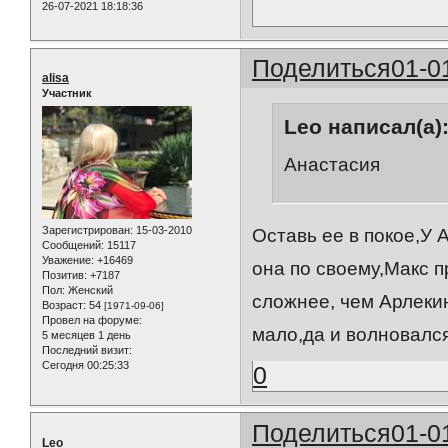
26-07-2021 18:18:36
Поделиться
01-0
alisa
Участник
Leo написал(а)
Анастасия
Зарегистрирован
: 15-03-2010
Оставь ее в покое,У 
Сообщений:
15117
Уважение:
+16469
она по своему,Макс 
Позитив:
+7187
Пол:
Женский
сложнее, чем Арлеки
Возраст:
54
[1971-09-06]
Провел на форуме:
мало,да и волновался
5 месяцев 1 день
Последний визит:
Сегодня 00:25:33
0
Поделиться
01-0
Leo