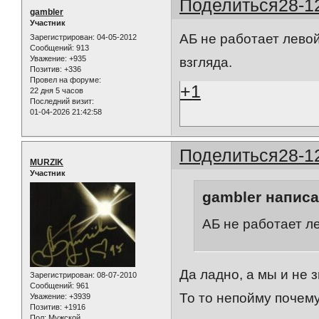
Поделиться
28-1
gambler
Участник
АБ не работает левой
Зарегистрирован
: 04-05-2012
Сообщений:
913
Уважение:
+935
взгляда.
Позитив:
+336
Провел на форуме:
+1
22 дня 5 часов
Последний визит:
01-04-2026 21:42:58
Поделиться
28-1
MURZIK
Участник
gambler написа
АБ не работает ле
Да ладно, а мы и не з
Зарегистрирован
: 08-07-2010
Сообщений:
961
То то непойму почему
Уважение:
+3939
Позитив:
+1916
Пол:
Мужской