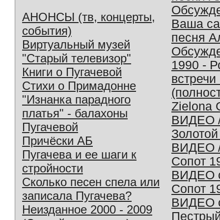
Обсужд
АНОНСЫ (тв, концерты,
Ваша с
события)
песня А
Виртуальный музей
Обсужд
"Старый телевизор"
1990 - 
Книги о Пугачевой
встречи
Стихи о Примадонне
(полнос
"Изнанка парадного
Zielona 
платья" - балахоны
ВИДЕО /
Пугачевой
Золотой
Причёски АБ
ВИДЕО /
Пугачева и ее шаги к
Сопот 1
стройности
ВИДЕО o
Сколько песен спела или
Сопот 1
записала Пугачева?
ВИДЕО o
Неизданное 2000 - 2009
Пестрый