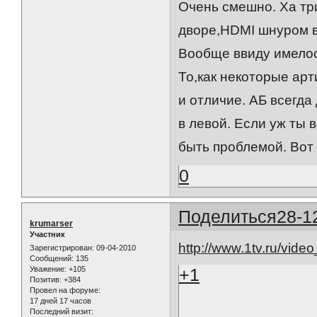
Очень смешно. Ха три
дворе,HDMI шнуром во
Вообще ввиду имелос
То,как некоторые ар
и отличие. АБ всегда
в левой. Если уж ты 
быть проблемой. Вот 
0
Поделиться
28-1
krumarser
Участник
http://www.1tv.ru/vide
Зарегистрирован
: 09-04-2010
Сообщений:
135
+1
Уважение:
+105
Позитив:
+384
Провел на форуме:
17 дней 17 часов
Последний визит: