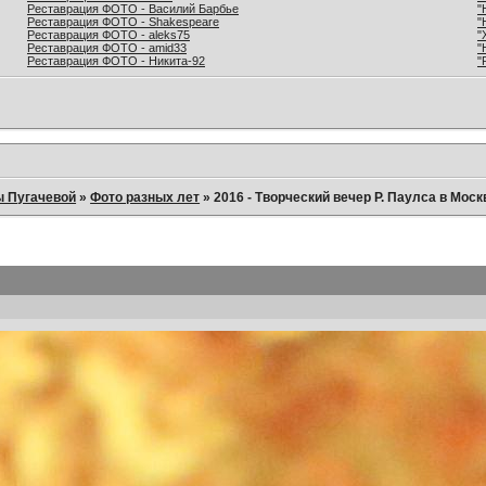
Реставрация ФОТО - Василий Барбье
"
Реставрация ФОТО - Shakespeare
"
Реставрация ФОТО - aleks75
"
Реставрация ФОТО - amid33
"
Реставрация ФОТО - Никита-92
"
ы Пугачевой
»
Фото разных лет
»
2016 - Творческий вечер Р. Паулса в Москв