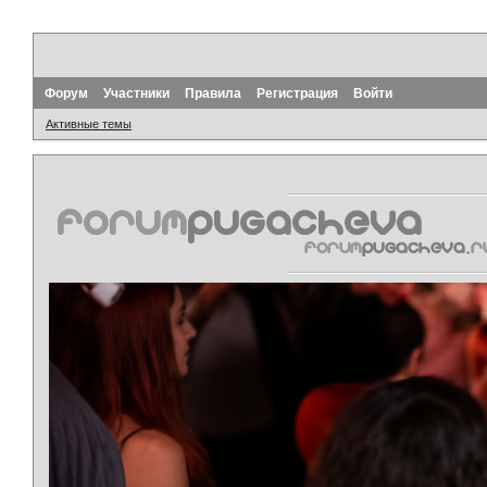
Форум
Участники
Правила
Регистрация
Войти
Активные темы