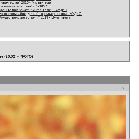
Новая волна" 2015 - Мультитема
Не волнуйтесь, тётя" - АУДИО
Хрен-то вам закат" ("Ангел Алла") - АУДИО
Не высовывайся, дочка" - премьера песни - АУДИО
Рождественские встречи" 2013 - Мультитема
е (26.02) - (ФОТО)
51