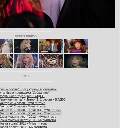
новые видео:
чат:
Сны о любви" - обсуждение программы
угачёва и программа "Избранное"
Избранное" / тур "Да!" - ВИДЕО
Утренняя почта" - Интер (1, 2 сезон) - ВИДЕО
Фактор А" 3 сезон - Мультитема
Фактор А" 2 сезон - Мультитема
Фактор А" 1 сезон - (1 часть) - Мультитема
Фактор А" 1 сезон - (2 часть) - Мультитема
Крым Мьюзик Фест" 2012 - Мультитема
Крым Мьюзик Фест" 2011 - Мультитема
Новая волна" 2011 - Мультитема
Новая волна" 2014 - Мультитема