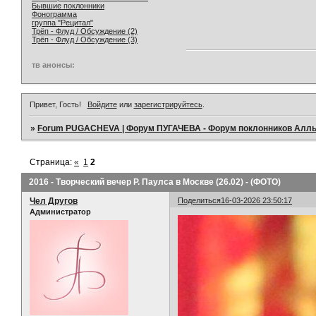
Бывшие поклонники
Фонограмма
группа "Рецитал"
Трёп - Флуд / Обсуждение (2)
Трёп - Флуд / Обсуждение (3)
тв анонсы:
Привет, Гость!
Войдите
или
зарегистрируйтесь
.
»
Forum PUGACHEVA | Форум ПУГАЧЕВА - Форум поклонников Алл
Страница:
«
1
2
2016 - Творческий вечер Р. Паулса в Москве (26.02) - (ФОТО)
Чел Другов
Поделиться
16-03-2026 23:50:17
Администратор