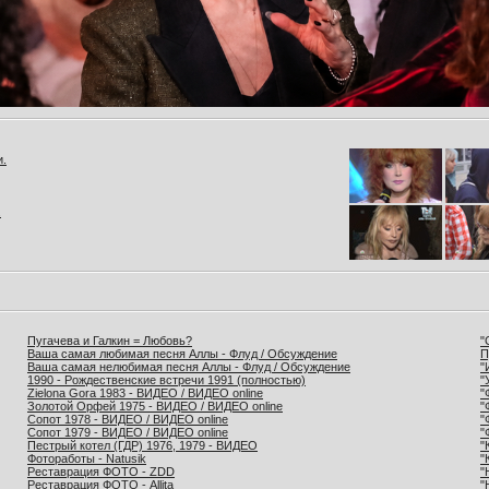
и.
.
Пугачева и Галкин = Любовь?
"
Ваша самая любимая песня Аллы - Флуд / Обсуждение
П
Ваша самая нелюбимая песня Аллы - Флуд / Обсуждение
"
1990 - Рождественские встречи 1991 (полностью)
"
Zielona Gora 1983 - ВИДЕО / ВИДЕО online
"
Золотой Орфей 1975 - ВИДЕО / ВИДЕО online
"
Сопот 1978 - ВИДЕО / ВИДЕО online
"
Сопот 1979 - ВИДЕО / ВИДЕО online
"
Пестрый котел (ГДР) 1976, 1979 - ВИДЕО
"
Фотоработы - Natusik
"
Реставрация ФОТО - ZDD
"
Реставрация ФОТО - Allita
"