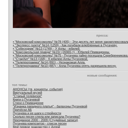
пресса:
• "Московский комсомолец" №78 (405) - Эти десять лет меня закомплексовал
• "Экспресс газета" №14 (1259) - Как погибали влюбленные в Пугачеву.
• "Собеседник" №13 (1749) - У Аллы - юбилей.
• "Комсомольская правда" №15т (26965-т) - Юбилей Примадонны.
• "Московский комсомолец" №75 - Пугачева тайно посещала Серебренникова
• "СтарХит" №13 (168) - К юбилею Аллы Пугачевой.
• "Телепрограмма" №14 (891) - Незнакомая Алла.
• "Телепрограмма" №10 (887) - Алла Пугачева опять разрешила весну.
новые сообщения:
топ темы:
АНОНСЫ (тв, концерты, события)
Виртуальный музей
"Старый телевизор"
Книги о Пугачевой
Стихи о Примадонне
"Изнанка парадного платья" - балахоны Пугачевой
Причёски АБ
Пугачева и ее шаги к стройности
Сколько песен спела или записала Пугачева?
Неизданное 2000 - 2009 (Студийные записи)
Пугачева композитор - список песен
Моё первое знакомство с Аллой