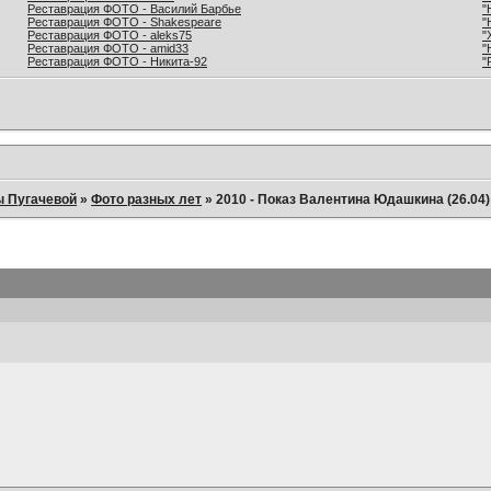
Реставрация ФОТО - Василий Барбье
"
Реставрация ФОТО - Shakespeare
"
Реставрация ФОТО - aleks75
"
Реставрация ФОТО - amid33
"
Реставрация ФОТО - Никита-92
"
ы Пугачевой
»
Фото разных лет
»
2010 - Показ Валентина Юдашкина (26.04)