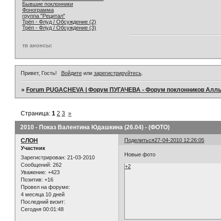
Бывшие поклонники
Фонограмма
группа "Рецитал"
Трёп - Флуд / Обсуждение (2)
Трёп - Флуд / Обсуждение (3)
тв анонсы:
Привет, Гость!
Войдите
или
зарегистрируйтесь
.
»
Forum PUGACHEVA | Форум ПУГАЧЕВА - Форум поклонников Алл
Страница:
1
2
3
»
2010 - Показ Валентина Юдашкина (26.04) - (ФОТО)
СЛОН
Поделиться
27-04-2010 12:26:05
Участник
Новые фото
Зарегистрирован
: 21-03-2010
Сообщений:
262
+2
Уважение:
+423
Позитив:
+16
Провел на форуме:
4 месяца 10 дней
Последний визит:
Сегодня 00:01:48