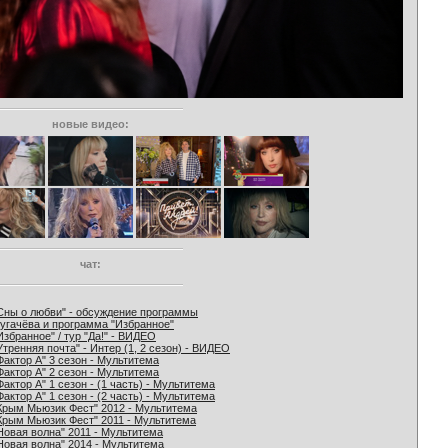
новые видео:
чат:
Сны о любви" - обсуждение программы
угачёва и программа "Избранное"
Избранное" / тур "Да!" - ВИДЕО
Утренняя почта" - Интер (1, 2 сезон) - ВИДЕО
Фактор А" 3 сезон - Мультитема
Фактор А" 2 сезон - Мультитема
Фактор А" 1 сезон - (1 часть) - Мультитема
Фактор А" 1 сезон - (2 часть) - Мультитема
Крым Мьюзик Фест" 2012 - Мультитема
Крым Мьюзик Фест" 2011 - Мультитема
Новая волна" 2011 - Мультитема
Новая волна" 2014 - Мультитема