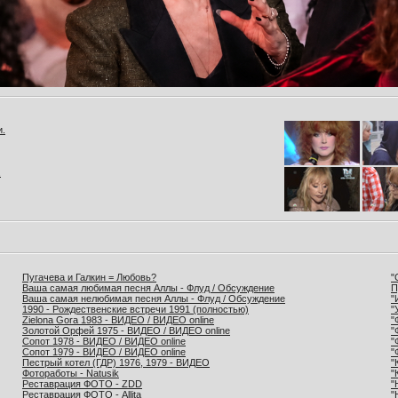
и.
.
Пугачева и Галкин = Любовь?
"
Ваша самая любимая песня Аллы - Флуд / Обсуждение
П
Ваша самая нелюбимая песня Аллы - Флуд / Обсуждение
"
1990 - Рождественские встречи 1991 (полностью)
"
Zielona Gora 1983 - ВИДЕО / ВИДЕО online
"
Золотой Орфей 1975 - ВИДЕО / ВИДЕО online
"
Сопот 1978 - ВИДЕО / ВИДЕО online
"
Сопот 1979 - ВИДЕО / ВИДЕО online
"
Пестрый котел (ГДР) 1976, 1979 - ВИДЕО
"
Фотоработы - Natusik
"
Реставрация ФОТО - ZDD
"
Реставрация ФОТО - Allita
"