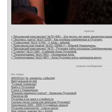
пресса:
• "Московский комсомолец" №78 (405) - Эти десять лет меня закомплексовал
• "Экспресс газета" №14 (1259) - Как погибали влюбленные в Пугачеву.
• "Собеседник" №13 (1749) - У Аллы - юбилей.
• "Комсомольская правда" №15т (26965-т) - Юбилей Примадонны.
• "Московский комсомолец" №75 - Пугачева тайно посещала Серебренникова
• "СтарХит" №13 (168) - К юбилею Аллы Пугачевой.
• "Телепрограмма" №14 (891) - Незнакомая Алла.
• "Телепрограмма" №10 (887) - Алла Пугачева опять разрешила весну.
новые сообщения:
топ темы:
АНОНСЫ (тв, концерты, события)
Виртуальный музей
"Старый телевизор"
Книги о Пугачевой
Стихи о Примадонне
"Изнанка парадного платья" - балахоны Пугачевой
Причёски АБ
Пугачева и ее шаги к стройности
Сколько песен спела или записала Пугачева?
Неизданное 2000 - 2009 (Студийные записи)
Пугачева композитор - список песен
Моё первое знакомство с Аллой