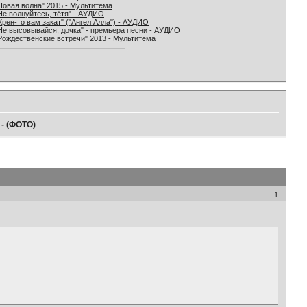
Новая волна" 2015 - Мультитема
Не волнуйтесь, тётя" - АУДИО
Хрен-то вам закат" ("Ангел Алла") - АУДИО
Не высовывайся, дочка" - премьера песни - АУДИО
Рождественские встречи" 2013 - Мультитема
 - (ФОТО)
1