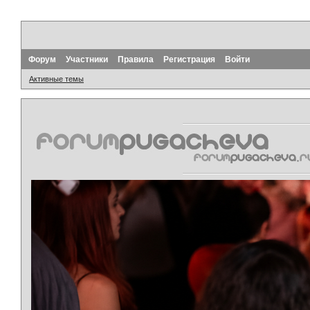
Форум
Участники
Правила
Регистрация
Войти
Активные темы