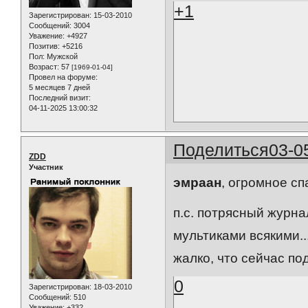
+1
Зарегистрирован
: 15-03-2010
Сообщений:
3004
Уважение:
+4927
Позитив:
+5216
Пол:
Мужской
Возраст:
57
[1969-01-04]
Провел на форуме:
5 месяцев 7 дней
Последний визит:
04-11-2025 13:00:32
Поделиться
03-0
ZDD
Участник
эмраан
, огромное сп
п.с. потрясный журн
мультиками всякими...
жалко, что сейчас под
0
Зарегистрирован
: 18-03-2010
Сообщений:
510
Уважение:
+332