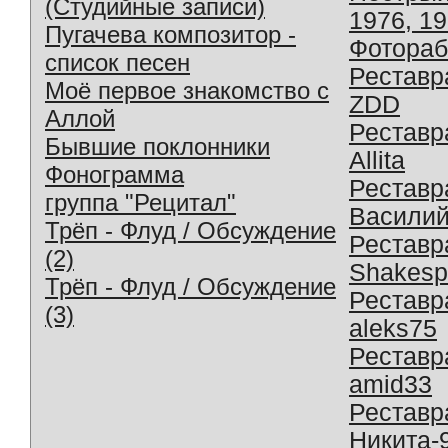
(Студийные записи)
1976, 1
Пугачева композитор -
Фотораб
список песен
Реставр
Моё первое знакомство с
ZDD
Аллой
Реставр
Бывшие поклонники
Allita
Фонограмма
Реставр
группа "Рецитал"
Василий
Трёп - Флуд / Обсуждение
Реставр
(2)
Shakesp
Трёп - Флуд / Обсуждение
Реставр
(3)
aleks75
Реставр
amid33
Реставр
Никита-