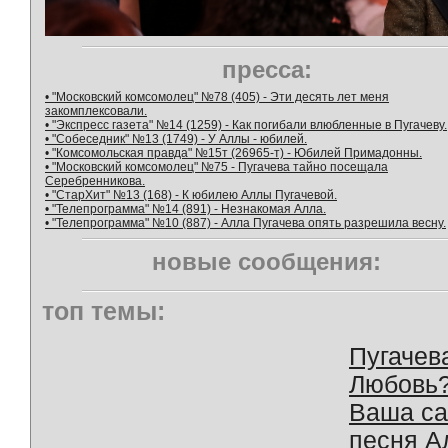
пресса:
• "Московский комсомолец" №78 (405) - Эти десять лет меня
закомплексовали.
• "Экспресс газета" №14 (1259) - Как погибали влюбленные в Пугачеву.
• "Собеседник" №13 (1749) - У Аллы - юбилей.
• "Комсомольская правда" №15т (26965-т) - Юбилей Примадонны.
• "Московский комсомолец" №75 - Пугачева тайно посещала
Серебренникова.
• "СтарХит" №13 (168) - К юбилею Аллы Пугачевой.
• "Телепрограмма" №14 (891) - Незнакомая Алла.
• "Телепрограмма" №10 (887) - Алла Пугачева опять разрешила весну.
новые сообщения:
топ темы:
Пугачев
Любовь
Ваша с
песня А