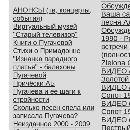
Обсужд
АНОНСЫ (тв, концерты,
Ваша с
события)
песня А
Виртуальный музей
Обсужд
"Старый телевизор"
1990 - 
Книги о Пугачевой
встречи
Стихи о Примадонне
(полнос
"Изнанка парадного
Zielona 
платья" - балахоны
ВИДЕО /
Пугачевой
Золотой
Причёски АБ
ВИДЕО /
Пугачева и ее шаги к
Сопот 1
стройности
ВИДЕО o
Сколько песен спела или
Сопот 1
записала Пугачева?
ВИДЕО o
Неизданное 2000 - 2009
Пестрый