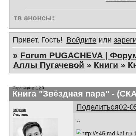
тв анонсы:
Привет, Гость!
Войдите
или
зарег
»
Forum PUGACHEVA | Форум
Аллы Пугачевой
»
Книги
»
К
Страница:
«
1
2
3
Книга "Звёздная пара" - (СК
Поделиться
02-0
эмраан
Участник
--