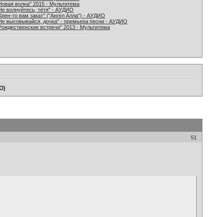
Новая волна" 2015 - Мультитема
Не волнуйтесь, тётя" - АУДИО
Хрен-то вам закат" ("Ангел Алла") - АУДИО
Не высовывайся, дочка" - премьера песни - АУДИО
Рождественские встречи" 2013 - Мультитема
О)
51