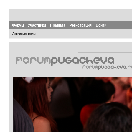
Форум
Участники
Правила
Регистрация
Войти
Активные темы