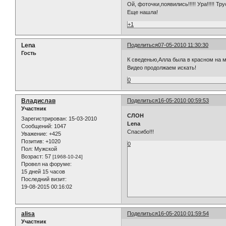
Ой, фоточки,появились!!!!! Ура!!!!! Т
Еще нашла!
+1
Lena
Поделиться
07-05-2010 11:30:30
Гость
К сведенью,Алла была в красном на м
Видео продолжаем искать!
0
Владислав
Поделиться
16-05-2010 00:59:53
Участник
СЛОН
Зарегистрирован
: 15-03-2010
Lena
Сообщений:
1047
Спасибо!!!
Уважение:
+425
Позитив:
+1020
0
Пол:
Мужской
Возраст:
57
[1968-10-24]
Провел на форуме:
15 дней 15 часов
Последний визит:
19-08-2015 00:16:02
alisa
Поделиться
16-05-2010 01:59:54
Участник