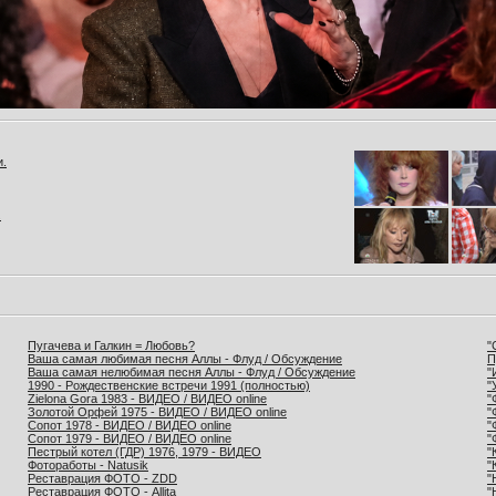
и.
.
Пугачева и Галкин = Любовь?
"
Ваша самая любимая песня Аллы - Флуд / Обсуждение
П
Ваша самая нелюбимая песня Аллы - Флуд / Обсуждение
"
1990 - Рождественские встречи 1991 (полностью)
"
Zielona Gora 1983 - ВИДЕО / ВИДЕО online
"
Золотой Орфей 1975 - ВИДЕО / ВИДЕО online
"
Сопот 1978 - ВИДЕО / ВИДЕО online
"
Сопот 1979 - ВИДЕО / ВИДЕО online
"
Пестрый котел (ГДР) 1976, 1979 - ВИДЕО
"
Фотоработы - Natusik
"
Реставрация ФОТО - ZDD
"
Реставрация ФОТО - Allita
"