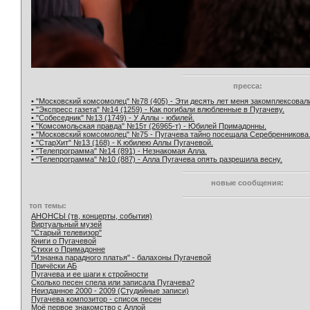
пресса:
• "Московский комсомолец" №78 (405) - Эти десять лет меня закомплексовал
• "Экспресс газета" №14 (1259) - Как погибали влюбленные в Пугачеву.
• "Собеседник" №13 (1749) - У Аллы - юбилей.
• "Комсомольская правда" №15т (26965-т) - Юбилей Примадонны.
• "Московский комсомолец" №75 - Пугачева тайно посещала Серебренникова
• "СтарХит" №13 (168) - К юбилею Аллы Пугачевой.
• "Телепрограмма" №14 (891) - Незнакомая Алла.
• "Телепрограмма" №10 (887) - Алла Пугачева опять разрешила весну.
новые сообщения:
топ темы:
АНОНСЫ (тв, концерты, события)
Виртуальный музей
"Старый телевизор"
Книги о Пугачевой
Стихи о Примадонне
"Изнанка парадного платья" - балахоны Пугачевой
Причёски АБ
Пугачева и ее шаги к стройности
Сколько песен спела или записала Пугачева?
Неизданное 2000 - 2009 (Студийные записи)
Пугачева композитор - список песен
Моё первое знакомство с Аллой