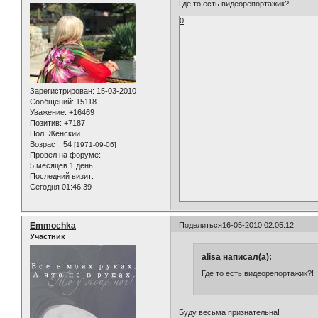
Где то есть видеорепортажик?!
0
Зарегистрирован
: 15-03-2010
Сообщений:
15118
Уважение:
+16469
Позитив:
+7187
Пол:
Женский
Возраст:
54
[1971-09-06]
Провел на форуме:
5 месяцев 1 день
Последний визит:
Сегодня 01:46:39
Emmochka
Поделиться
16-05-2010 02:05:12
Участник
alisa написал(а):
Где то есть видеорепортажик?!
Буду весьма признательна!