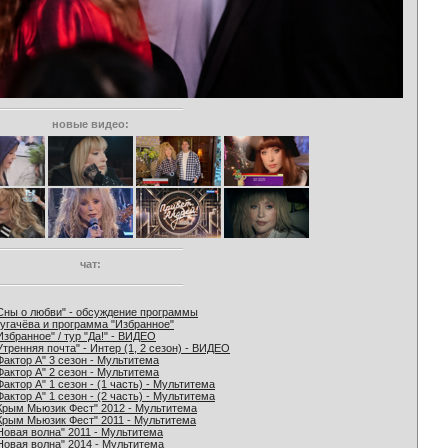
новые видео:
чат:
Сны о любви" - обсуждение программы
угачёва и программа "Избранное"
Избранное" / тур "Да!" - ВИДЕО
Утренняя почта" - Интер (1, 2 сезон) - ВИДЕО
Фактор А" 3 сезон - Мультитема
Фактор А" 2 сезон - Мультитема
Фактор А" 1 сезон - (1 часть) - Мультитема
Фактор А" 1 сезон - (2 часть) - Мультитема
Крым Мьюзик Фест" 2012 - Мультитема
Крым Мьюзик Фест" 2011 - Мультитема
Новая волна" 2011 - Мультитема
Новая волна" 2014 - Мультитема