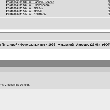
Реставрация ФОТО - Василий Барбье
"
Реставрация ФОТО - Shakespeare
"
Реставрация ФОТО - aleks75
"
Реставрация ФОТО - amid33
"
Реставрация ФОТО - Никита-92
"
ы Пугачевой
»
Фото разных лет
»
1995 - Жуковский - Аэрошоу (26.08) - (ФОТ
ки... особенно 10 пост.