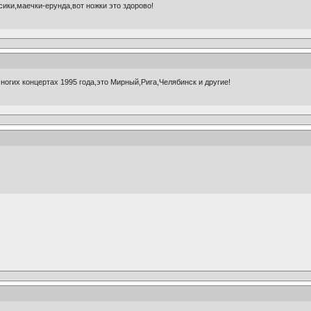
русики,маечки-ерунда,вот ножки это здорово!
ногих концертах 1995 года,это Мирный,Рига,Челябинск и другие!