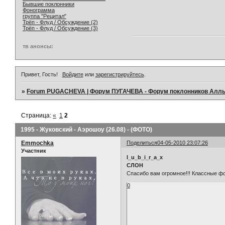
Бывшие поклонники
Фонограмма
группа "Рецитал"
Трёп - Флуд / Обсуждение (2)
Трёп - Флуд / Обсуждение (3)
тв анонсы:
Привет, Гость!
Войдите
или
зарегистрируйтесь
.
»
Forum PUGACHEVA | Форум ПУГАЧЕВА - Форум поклонников Алл
Страница:
«
1
2
1995 - Жуковский - Аэрошоу (26.08) - (ФОТО)
Emmochka
Поделиться
04-05-2010 23:07:26
Участник
l_u_b_i_r_a_x
СЛОН
Спасибо вам огромное!!! Классные фот
0