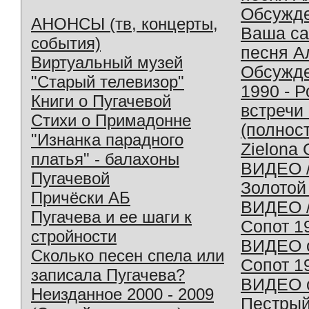
Обсужд
АНОНСЫ (тв, концерты,
Ваша с
события)
песня А
Виртуальный музей
Обсужд
"Старый телевизор"
1990 - 
Книги о Пугачевой
встречи
Стихи о Примадонне
(полнос
"Изнанка парадного
Zielona 
платья" - балахоны
ВИДЕО /
Пугачевой
Золотой
Причёски АБ
ВИДЕО /
Пугачева и ее шаги к
Сопот 1
стройности
ВИДЕО o
Сколько песен спела или
Сопот 1
записала Пугачева?
ВИДЕО o
Неизданное 2000 - 2009
Пестрый