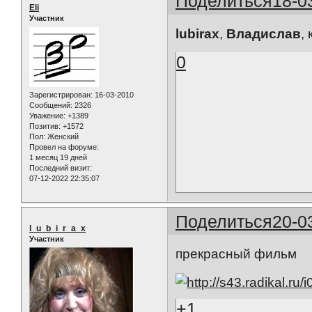
Поделиться
18-0
Eli
Участник
lubirax
,
Владислав
,
0
Зарегистрирован
: 16-03-2010
Сообщений:
2326
Уважение:
+1389
Позитив:
+1572
Пол:
Женский
Провел на форуме:
1 месяц 19 дней
Последний визит:
07-12-2022 22:35:07
Поделиться
20-0
l_u_b_i_r_a_x
Участник
прекрасный фильм
+1