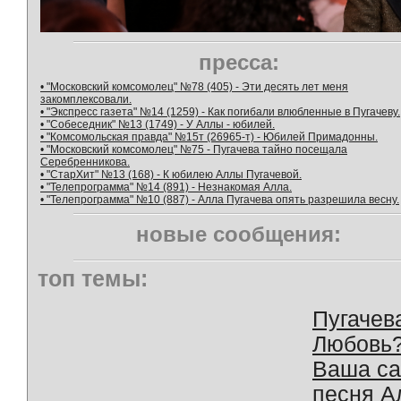
пресса:
• "Московский комсомолец" №78 (405) - Эти десять лет меня
закомплексовали.
• "Экспресс газета" №14 (1259) - Как погибали влюбленные в Пугачеву.
• "Собеседник" №13 (1749) - У Аллы - юбилей.
• "Комсомольская правда" №15т (26965-т) - Юбилей Примадонны.
• "Московский комсомолец" №75 - Пугачева тайно посещала
Серебренникова.
• "СтарХит" №13 (168) - К юбилею Аллы Пугачевой.
• "Телепрограмма" №14 (891) - Незнакомая Алла.
• "Телепрограмма" №10 (887) - Алла Пугачева опять разрешила весну.
новые сообщения:
топ темы:
Пугачев
Любовь
Ваша с
песня А