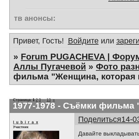
тв анонсы:
Привет, Гость!
Войдите
или
зарег
»
Forum PUGACHEVA | Форум
Аллы Пугачевой
»
Фото раз
фильма "Женщина, которая п
Страница:
1
2
3
…
13
»
1977-1978 - Съёмки фильма 
Поделиться
14-0
l_u_b_i_r_a_x
Участник
Давайте выкладыват