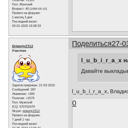
Позитив:
+1305
Пол:
Женский
Возраст:
40
[1986-06-10]
Провел на форуме:
1 месяц 3 дня
Последний визит:
03-01-2020 16:08:33
Поделиться
27-0
Grigoriy2312
Участник
l_u_b_i_r_a_x н
Давайте выклады
Зарегистрирован
: 21-03-2010
Сообщений:
397
l_u_b_i_r_a_x, Владис
Уважение:
+300
Позитив:
+1579
0
Пол:
Мужской
ICQ:
570702470
Skype:
grigoriy2312
Провел на форуме:
7 дней 1 час
Последний визит:
22-05-2019 17:06:41