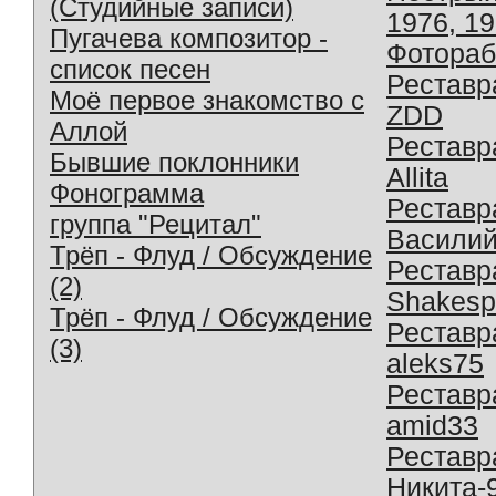
(Студийные записи)
1976, 1
Пугачева композитор -
Фотораб
список песен
Реставр
Моё первое знакомство с
ZDD
Аллой
Реставр
Бывшие поклонники
Allita
Фонограмма
Реставр
группа "Рецитал"
Василий
Трёп - Флуд / Обсуждение
Реставр
(2)
Shakesp
Трёп - Флуд / Обсуждение
Реставр
(3)
aleks75
Реставр
amid33
Реставр
Никита-