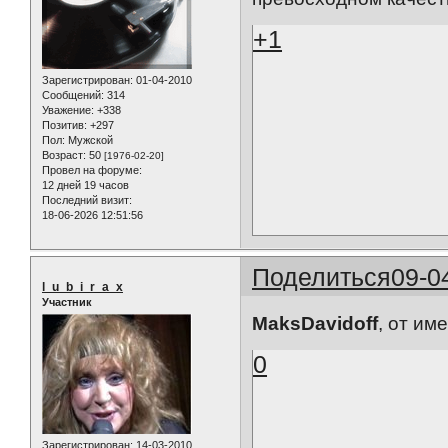
+1
Зарегистрирован
: 01-04-2010
Сообщений:
314
Уважение:
+338
Позитив:
+297
Пол:
Мужской
Возраст:
50
[1976-02-20]
Провел на форуме:
12 дней 19 часов
Последний визит:
18-06-2026 12:51:56
Поделиться
09-0
l_u_b_i_r_a_x
Участник
MaksDavidoff
, от им
0
Зарегистрирован
: 14-03-2010