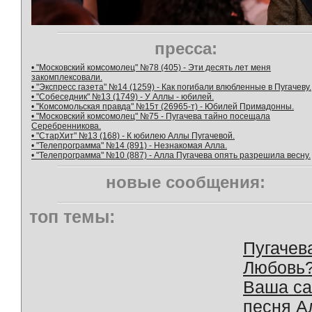
пресса:
• "Московский комсомолец" №78 (405) - Эти десять лет меня
закомплексовали.
• "Экспресс газета" №14 (1259) - Как погибали влюбленные в Пугачеву.
• "Собеседник" №13 (1749) - У Аллы - юбилей.
• "Комсомольская правда" №15т (26965-т) - Юбилей Примадонны.
• "Московский комсомолец" №75 - Пугачева тайно посещала
Серебренникова.
• "СтарХит" №13 (168) - К юбилею Аллы Пугачевой.
• "Телепрограмма" №14 (891) - Незнакомая Алла.
• "Телепрограмма" №10 (887) - Алла Пугачева опять разрешила весну.
новые сообщения:
топ темы:
Пугачев
Любовь
Ваша с
песня А