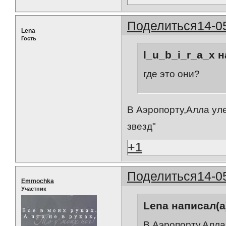
Поделиться
14-0
Lena
Гость
l_u_b_i_r_a_x н
где это они?
В Аэропорту,Алла уле
звезд"
+1
Поделиться
14-0
Emmochka
Участник
Lena написал(а
В Аэропорту,Алла