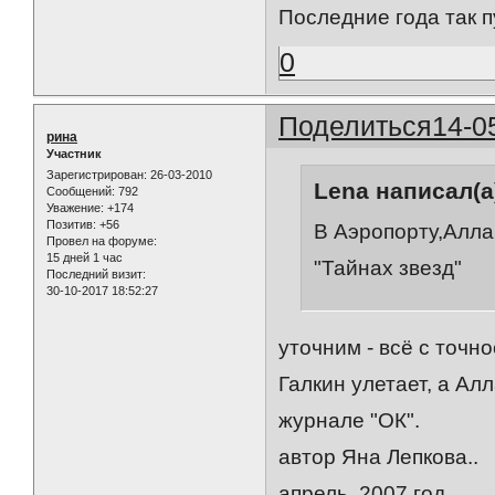
Последние года так п
0
Поделиться
14-0
рина
Участник
Зарегистрирован
: 26-03-2010
Lena написал(а
Сообщений:
792
Уважение:
+174
Позитив:
+56
В Аэропорту,Алла
Провел на форуме:
15 дней 1 час
"Тайнах звезд"
Последний визит:
30-10-2017 18:52:27
уточним - всё с точн
Галкин улетает, а Ал
журнале "ОК".
автор Яна Лепкова..
апрель, 2007 год..