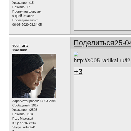
Уважение:
+15
Позитив:
+7
Провел на форуме:
9 дней 0 часов
Последний визит:
06-05-2020 08:34:05
Поделиться
25-0
your_arty
Участник
+3
Зарегистрирован
: 14-03-2010
Сообщений:
1017
Уважение:
+2525
Позитив:
+194
Пол:
Мужской
ICQ:
432977643
Skype:
arturik41