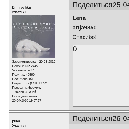
Поделиться
25-0
Emmochka
Участник
Lena
artja9350
Спасибо!
0
Зарегистрирован
: 20-03-2010
Сообщений:
2445
Уважение:
+351
Позитив:
+2599
Пол:
Женский
Возраст:
37
[1988-12-06]
Провел на форуме:
1 месяц 25 дней
Последний визит:
26-04-2018 19:37:27
Поделиться
26-0
рина
Участник