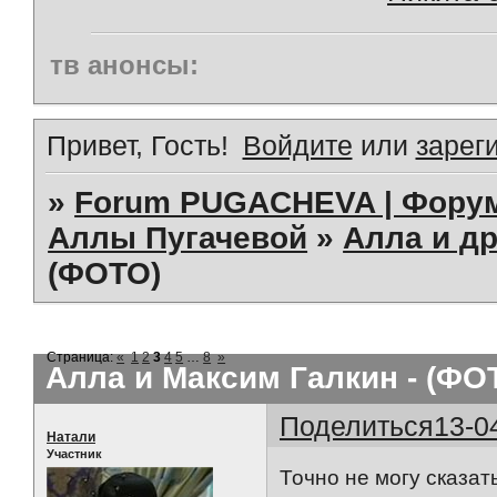
тв анонсы:
Привет, Гость!
Войдите
или
зарег
»
Forum PUGACHEVA | Форум
Аллы Пугачевой
»
Алла и др
(ФОТО)
Страница:
«
1
2
3
4
5
…
8
»
Алла и Максим Галкин - (ФО
Поделиться
13-0
Натали
Участник
Точно не могу сказат