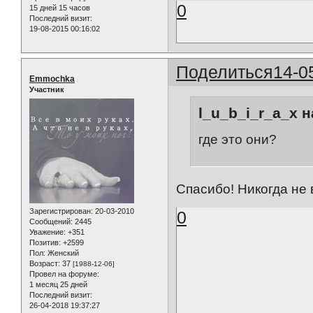
0
15 дней 15 часов
Последний визит:
19-08-2015 00:16:02
Поделиться
14-0
Emmochka
Участник
l_u_b_i_r_a_x н
где это они?
Спасибо! Никогда не
Зарегистрирован
: 20-03-2010
0
Сообщений:
2445
Уважение:
+351
Позитив:
+2599
Пол:
Женский
Возраст:
37
[1988-12-06]
Провел на форуме:
1 месяц 25 дней
Последний визит:
26-04-2018 19:37:27