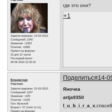
где это они?
+1
Зарегистрирован
: 14-03-2010
Сообщений:
2340
Уважение:
+1953
Позитив:
+2666
Провел на форуме:
22 дня 12 часов
Последний визит:
06-06-2020 22:30:10
Поделиться
14-0
Владислав
Участник
Яночка
Зарегистрирован
: 15-03-2010
Сообщений:
1047
Уважение:
+425
artja9350
Позитив:
+1020
Пол:
Мужской
l_u_b_i_r_a_x
,спасибо
Возраст:
57
[1968-10-24]
Провел на форуме: