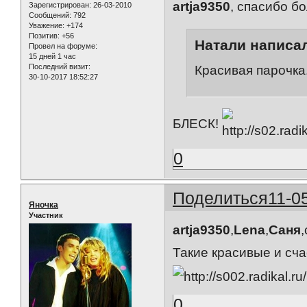
artja9350
, спасибо б
Зарегистрирован
: 26-03-2010
Сообщений:
792
Уважение:
+174
Позитив:
+56
Натали написал
Провел на форуме:
15 дней 1 час
Последний визит:
Красивая парочка.
30-10-2017 18:52:27
БЛЕСК!
0
Поделиться
11-0
Яночка
Участник
artja9350
,
Lena
,
Саня
Такие красивые и сч
0