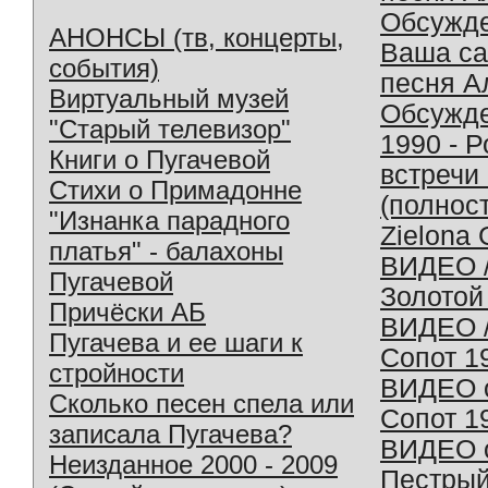
Обсужд
АНОНСЫ (тв, концерты,
Ваша с
события)
песня А
Виртуальный музей
Обсужд
"Старый телевизор"
1990 - 
Книги о Пугачевой
встречи
Стихи о Примадонне
(полнос
"Изнанка парадного
Zielona 
платья" - балахоны
ВИДЕО /
Пугачевой
Золотой
Причёски АБ
ВИДЕО /
Пугачева и ее шаги к
Сопот 1
стройности
ВИДЕО o
Сколько песен спела или
Сопот 1
записала Пугачева?
ВИДЕО o
Неизданное 2000 - 2009
Пестрый