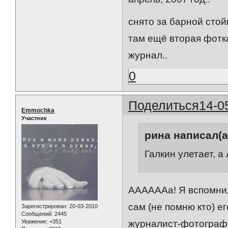
снято за барной стой
там ещё вторая фотк
журнал..
0
Поделиться
14-0
Emmochka
Участник
рина написал(а
Галкин улетает, а
ААААААа! Я вспомнил
сам (не помню кто) е
Зарегистрирован
: 20-03-2010
Сообщений:
2445
Уважение:
+351
журналист-фотограф 