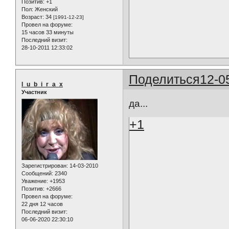
Позитив:
+1
Пол:
Женский
Возраст:
34
[1991-12-23]
Провел на форуме:
15 часов 33 минуты
Последний визит:
28-10-2011 12:33:02
Поделиться
12-0
l_u_b_i_r_a_x
Участник
да...
+1
Зарегистрирован
: 14-03-2010
Сообщений:
2340
Уважение:
+1953
Позитив:
+2666
Провел на форуме:
22 дня 12 часов
Последний визит:
06-06-2020 22:30:10