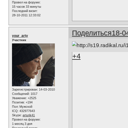
Провел на форуме:
15 часов 33 минуты
Последний визит:
28-10-2011 12:33:02
Поделиться
18-0
your_arty
Участник
+4
Зарегистрирован
: 14-03-2010
Сообщений:
1017
Уважение:
+2525
Позитив:
+194
Пол:
Мужской
ICQ:
432977643
Skype:
arturik41
Провел на форуме:
1 месяц 3 дня