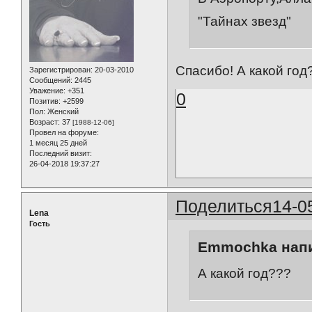
"Тайнах звезд"
Спасибо! А какой год
Зарегистрирован
: 20-03-2010
Сообщений:
2445
Уважение:
+351
0
Позитив:
+2599
Пол:
Женский
Возраст:
37
[1988-12-06]
Провел на форуме:
1 месяц 25 дней
Последний визит:
26-04-2018 19:37:27
Поделиться
14-0
Lena
Гость
Emmochka напи
А какой год???