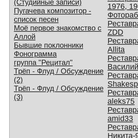
(Студийные записи)
1976, 1
Пугачева композитор -
Фотораб
список песен
Реставр
Моё первое знакомство с
ZDD
Аллой
Реставр
Бывшие поклонники
Allita
Фонограмма
Реставр
группа "Рецитал"
Василий
Трёп - Флуд / Обсуждение
Реставр
(2)
Shakesp
Трёп - Флуд / Обсуждение
Реставр
(3)
aleks75
Реставр
amid33
Реставр
Никита-