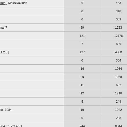
ение)
MaksDavidoff
6
433
8
910
0
339
man7
39
1723
121
12778
7
869
1
2
3
]
127
4380
0
384
16
1084
29
1258
11
662
12
1718
5
249
lex-1984
19
1042
0
238
1984
[
1
2
3
4
5
]
244
8844