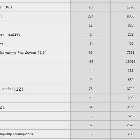
е)
UGS
20
1798
5
]
224
9366
12
823
ие)
misa1973
2
282
ич
5
460
Обсуждение
Чел Другов
[
1
2
]
83
7661
485
16018
4
261
9
889
)
starfed
[
1
2
]
73
3722
L
4
290
2
]
54
3185
6
525
57
2628
адимир Геннадиевич
5
269