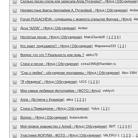
Сколько песен спела или записала Алла Пугачева? - (Флуд / Обсуждение)
Неизвестные факты биографии А. Пугачёвой - (Флуд / Обсуждение)
Ambe
Forum PUGACHEVA - годовщины с момента открытия Форума - (Флуд)
Al
Духи "АЛЛА" - (Флуд / Обсуждение)
Amber
Неспетые песни - (Флуд / Обсуждение)
MaksDavidoff
[
1
2
3
4
]
Кто знает, подскажите? - (Флуд / Обсуждение)
Марианна333
[
1
2
]
Вопрос что это ? Реальность или ложь ?
aleks75
Стихи и песни - (Флуд / Обсуждение)
zzina1996@Rambler.ru
"Сны о любви" - обсуждение программы - (Флуд / Обсуждение)
Alex-1984
"Я убеждена" - (Флуд / Обсуждение)
UGS
[
1
2
3
]
Мои самые любимые фотографии - (ФОТО / Флуд)
veklych
Алла - (Встречи с Кумиром)
alisa
[
1
2
3
]
Стихи о Примадонне - (Флуд / Обсуждение)
Yulya
[
1
2
]
Вопрос - (Флуд / Обсуждение)
butansdenis
Моё первое знакомство с Аллой - (Флуд / Обсуждение)
ВИТ
[
1
2
3
4
]
Участники ФОРУМА - ФОТО - (Флуд / Обсуждение)
VALERIJ-1
[
1
2
3
…
1