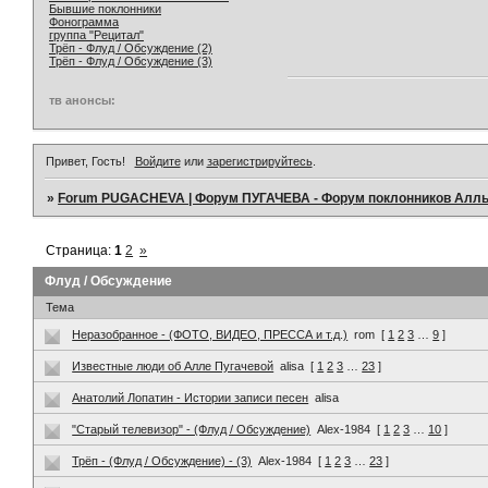
Бывшие поклонники
Фонограмма
группа "Рецитал"
Трёп - Флуд / Обсуждение (2)
Трёп - Флуд / Обсуждение (3)
тв анонсы:
Привет, Гость!
Войдите
или
зарегистрируйтесь
.
»
Forum PUGACHEVA | Форум ПУГАЧЕВА - Форум поклонников Алл
Страница:
1
2
»
Флуд / Обсуждение
Тема
Неразобранное - (ФОТО, ВИДЕО, ПРЕССА и т.д.)
rom
[
1
2
3
…
9
]
Известные люди об Алле Пугачевой
alisa
[
1
2
3
…
23
]
Анатолий Лопатин - Истории записи песен
alisa
"Старый телевизор" - (Флуд / Обсуждение)
Alex-1984
[
1
2
3
…
10
]
Трёп - (Флуд / Обсуждение) - (3)
Alex-1984
[
1
2
3
…
23
]