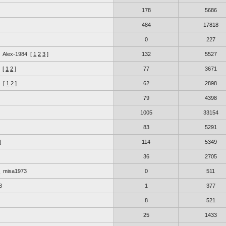
178
5686
484
17818
0
227
Alex-1984
[
1
2
3
]
132
5527
[
1
2
]
77
3671
0
[
1
2
]
62
2898
79
4398
1005
33154
83
5291
]
114
5349
36
2705
8
misa1973
0
511
3
1
377
8
521
25
1433