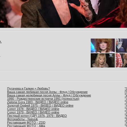
и.
.
Пугачева и Галкин = Любовь?
"
Ваша самая любимая песня Аллы - Флуд / Обсуждение
П
Ваша самая нелюбимая песня Аллы - Флуд / Обсуждение
"
1990 - Рождественские встречи 1991 (полностью)
"
Zielona Gora 1983 - ВИДЕО / ВИДЕО online
"
Золотой Орфей 1975 - ВИДЕО / ВИДЕО online
"
Сопот 1978 - ВИДЕО / ВИДЕО online
"
Сопот 1979 - ВИДЕО / ВИДЕО online
"
Пестрый котел (ГДР) 1976, 1979 - ВИДЕО
"
Фотоработы - Natusik
"
Реставрация ФОТО - ZDD
"
Реставрация ФОТО - Allita
"