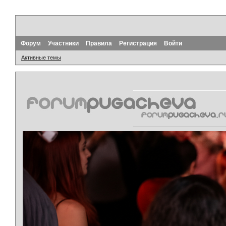
Форум
Участники
Правила
Регистрация
Войти
Активные темы