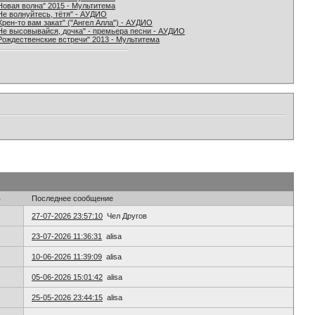
Новая волна" 2015 - Мультитема
Не волнуйтесь, тётя" - АУДИО
Хрен-то вам закат" ("Ангел Алла") - АУДИО
Не высовывайся, дочка" - премьера песни - АУДИО
Рождественские встречи" 2013 - Мультитема
в
Последнее сообщение
27-07-2026 23:57:10
Чел Другов
23-07-2026 11:36:31
alisa
10-06-2026 11:39:09
alisa
05-06-2026 15:01:42
alisa
25-05-2026 23:44:15
alisa