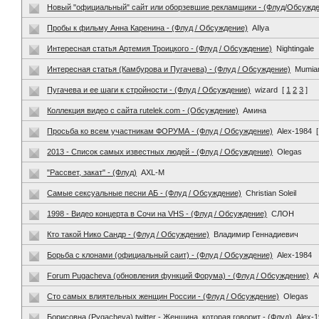
Новый "официальный" сайт или оборзевшие рекламщики - (Флуд/Обсужд
Пробы к фильму Анна Каренина - (Флуд / Обсуждение)
AIlya
Интересная статья Артемия Троицкого - (Флуд / Обсуждение)
Nightingale
Интересная статья (Камбурова и Пугачева) - (Флуд / Обсуждение)
Mumia
Пугачева и ее шаги к стройности - (Флуд / Обсуждение)
wizard
[
1
2
3
]
Коллекция видео с сайта rutelek.com - (Обсуждение)
Амина
Просьба ко всем участникам ФОРУМА - (Флуд / Обсуждение)
Alex-1984
[
2013 - Список самых известных людей - (Флуд / Обсуждение)
Olegas
"Рассвет, закат" - (Флуд)
AXL-M
Самые сексуальные песни АБ - (Флуд / Обсуждение)
Christian Soleil
1998 - Видео концерта в Сочи на VHS - (Флуд / Обсуждение)
СЛОН
Кто такой Нико Сандр - (Флуд / Обсуждение)
Владимир Геннадиевич
Борьба с клонами (официальный саит) - (Флуд / Обсуждение)
Alex-1984
Forum Pugacheva (обновления функций Форума) - (Флуд / Обсуждение)
A
Сто самых влиятельных женщин России - (Флуд / Обсуждение)
Olegas
Борисовна (Pygacheva) twitter - Женщина, которая говорит - (Флуд)
Alex-