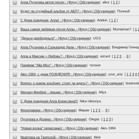
Алла Пугачева автор песен - (Флуд / Обсуждение)
alisa
[
1
2
]
Будет ли студийный альбом от АБП? - (Флуд / Обсуждение)
Полный
С Днем рождения, Алла! - (Флуд / Обсуждение)
Arlekin
[
1
2
]
Ваша самая любимая песня Аллы - (Флуд / Обсуждение)
Mumiaman7
[
1
"Деньги-дребеденьги" - (Флуд / Обсуждение)
UGS
Алла Пугачева и Сальвадор Дали - (Флуд / Обсуждение)
Владимир Генна
Алла и Максим = Любовь? - (Флуд / Обсуждение)
wizard
[
1
2
3
…
6
]
Парфюм "Alla Miss" - (Флуд / Обсуждение)
татюня
Alex-1984, с днем РОЖДЕНИЯ! - (Флуд / Обсуждение)
your_arty
[
1
2
3
4
Вопрос о новом альбоме: стоит ли ждать? - (Флуд / Обсуждение)
butansd
Михаил Финберг - лекции - (Флуд / Обсуждение)
AIlya
С Днем рождения Алла Борисовна!!!
Nika-Viktoriya
Фонограмма - (Флуд / Обсуждение)
Мираж
[
1
2
3
…
8
]
Пугачева и Долина - (Флуд / Обсуждение)
Olegas
[
1
2
3
]
"Новая волна" переезжает - (Флуд / Обсуждение)
Alex-1984
Квартира на Тверской - (Флуд / Обсуждение)
Alois