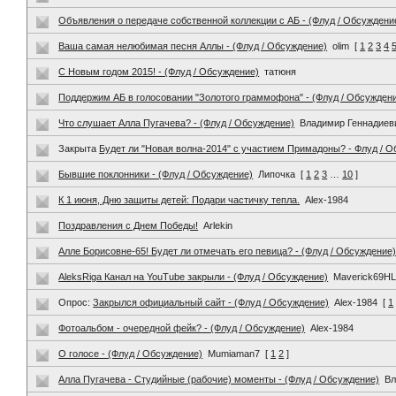
Объявления о передаче собственной коллекции с АБ - (Флуд / Обсуждени
Ваша самая нелюбимая песня Аллы - (Флуд / Обсуждение)
olim
[
1
2
3
4
С Новым годом 2015! - (Флуд / Обсуждение)
татюня
Поддержим АБ в голосовании "Золотого граммофона" - (Флуд / Обсужден
Что слушает Алла Пугачева? - (Флуд / Обсуждение)
Владимир Геннадиев
Закрыта
Будет ли "Новая волна-2014" с участием Примадоны? - Флуд / 
Бывшие поклонники - (Флуд / Обсуждение)
Липочка
[
1
2
3
…
10
]
К 1 июня, Дню защиты детей: Подари частичку тепла.
Alex-1984
Поздравления с Днем Победы!
Arlekin
Алле Борисовне-65! Будет ли отмечать его певица? - (Флуд / Обсуждение
AleksRiga Канал на YouTube закрыли - (Флуд / Обсуждение)
Maverick69H
Опрос:
Закрылся официальный сайт - (Флуд / Обсуждение)
Alex-1984
[
1
Фотоальбом - очередной фейк? - (Флуд / Обсуждение)
Alex-1984
О голосе - (Флуд / Обсуждение)
Mumiaman7
[
1
2
]
Алла Пугачева - Студийные (рабочие) моменты - (Флуд / Обсуждение)
Вл