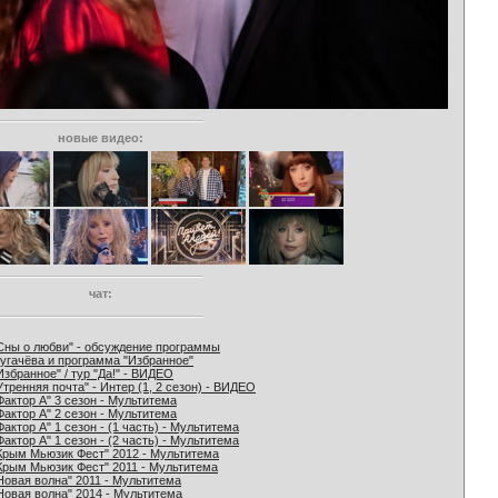
новые видео:
чат:
Сны о любви" - обсуждение программы
угачёва и программа "Избранное"
Избранное" / тур "Да!" - ВИДЕО
Утренняя почта" - Интер (1, 2 сезон) - ВИДЕО
Фактор А" 3 сезон - Мультитема
Фактор А" 2 сезон - Мультитема
Фактор А" 1 сезон - (1 часть) - Мультитема
Фактор А" 1 сезон - (2 часть) - Мультитема
Крым Мьюзик Фест" 2012 - Мультитема
Крым Мьюзик Фест" 2011 - Мультитема
Новая волна" 2011 - Мультитема
Новая волна" 2014 - Мультитема