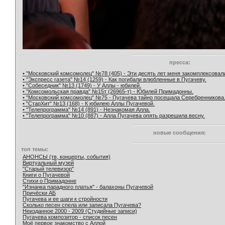
пресса:
• "Московский комсомолец" №78 (405) - Эти десять лет меня закомплексовал
• "Экспресс газета" №14 (1259) - Как погибали влюбленные в Пугачеву.
• "Собеседник" №13 (1749) - У Аллы - юбилей.
• "Комсомольская правда" №15т (26965-т) - Юбилей Примадонны.
• "Московский комсомолец" №75 - Пугачева тайно посещала Серебренникова
• "СтарХит" №13 (168) - К юбилею Аллы Пугачевой.
• "Телепрограмма" №14 (891) - Незнакомая Алла.
• "Телепрограмма" №10 (887) - Алла Пугачева опять разрешила весну.
новые сообщения:
топ темы:
АНОНСЫ (тв, концерты, события)
Виртуальный музей
"Старый телевизор"
Книги о Пугачевой
Стихи о Примадонне
"Изнанка парадного платья" - балахоны Пугачевой
Причёски АБ
Пугачева и ее шаги к стройности
Сколько песен спела или записала Пугачева?
Неизданное 2000 - 2009 (Студийные записи)
Пугачева композитор - список песен
Моё первое знакомство с Аллой