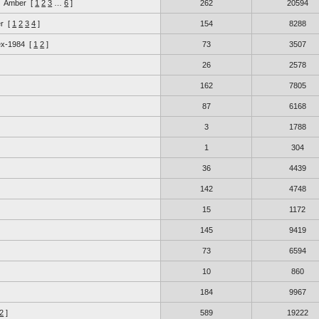
Amber
[
1
2
3
…
6
]
262
20594
r
[
1
2
3
4
]
154
8288
ex-1984
[
1
2
]
73
3507
26
2578
162
7805
87
6168
3
1788
1
304
36
4439
142
4748
15
1172
145
9419
73
6594
10
860
184
9967
2
]
589
19222