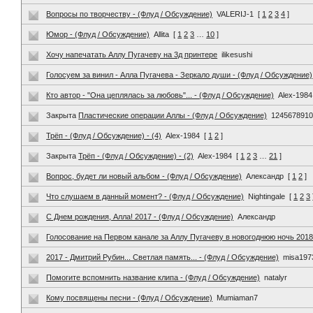
Вопросы по творчеству - (Флуд / Обсуждение)
VALERIJ-1
[
1
2
3
4
]
Юмор - (Флуд / Обсуждение)
Allita
[
1
2
3
…
10
]
Хочу напечатать Аллу Пугачеву на 3д принтере
ilikesushi
Голосуем за винил - Алла Пугачева - Зеркало души - (Флуд / Обсуждение)
Кто автор - "Она цеплялась за любовь"... - (Флуд / Обсуждение)
Alex-1984
Закрыта
Пластические операции Аллы - (Флуд / Обсуждение)
124567891
Трёп - (Флуд / Обсуждение) - (4)
Alex-1984
[
1
2
]
Закрыта
Трёп - (Флуд / Обсуждение) - (2)
Alex-1984
[
1
2
3
…
21
]
Вопрос, будет ли новый альбом - (Флуд / Обсуждение)
Александр
[
1
2
]
Что слушаем в данный момент? - (Флуд / Обсуждение)
Nightingale
[
1
2
3
С Днем рождения, Алла! 2017 - (Флуд / Обсуждение)
Александр
Голосование на Первом канале за Аллу Пугачеву в новогоднюю ночь 201
2017 - Дмитрий Рубин... Светлая память... - (Флуд / Обсуждение)
misa197
Помогите вспомнить название клипа - (Флуд / Обсуждение)
natalyr
Кому посвящены песни - (Флуд / Обсуждение)
Mumiaman7