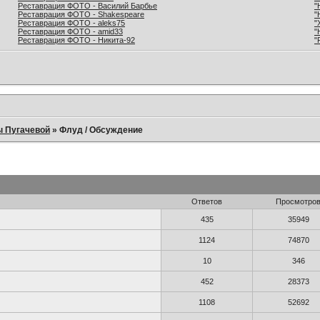
Реставрация ФОТО - Василий Барбье
"
Реставрация ФОТО - Shakespeare
"
Реставрация ФОТО - aleks75
"
Реставрация ФОТО - amid33
"
Реставрация ФОТО - Никита-92
"
ы Пугачевой
»
Флуд / Обсуждение
Ответов
Просмотро
435
35949
1124
74870
10
346
452
28373
1108
52692