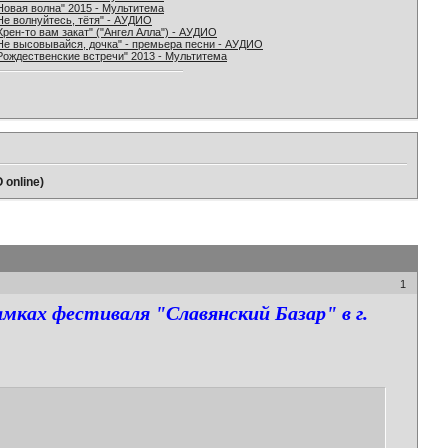
Новая волна" 2015 - Мультитема
Не волнуйтесь, тётя" - АУДИО
Хрен-то вам закат" ("Ангел Алла") - АУДИО
Не высовывайся, дочка" - премьера песни - АУДИО
Рождественские встречи" 2013 - Мультитема
 online)
1
амках фестиваля "Славянский Базар" в г.