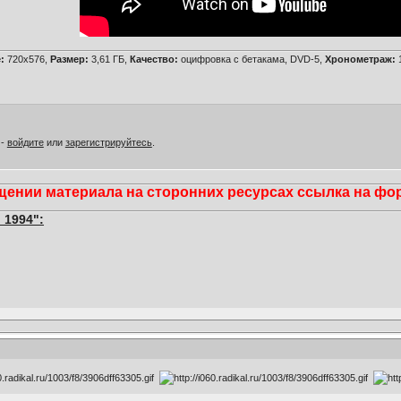
:
720х576,
Размер:
3,61 ГБ,
Качество:
оцифровка с бетакама, DVD-5,
Хронометраж:
1
 -
войдите
или
зарегистрируйтесь
.
ении материала на сторонних ресурсах ссылка на фору
 1994":