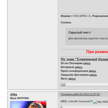
Формат:
VOB (MPEG-2),
Разрешение
Скачать
Скрытый текст:
Для просмотра скрытого текста
При размещ
По теме "Славянский базар
25 лет Песнярам
здесь
Интервью
здесь
Пресс-конференция
здесь
Закрытие фестиваля
здесь
Фото
здесь
+23
Allita
Поделиться
05-09-2010 21:07:53
Муза ФОРУМА
UGS
, спасибо большое!!!!
0