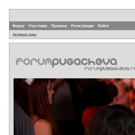
Форум
Участники
Правила
Регистрация
Войти
Активные темы