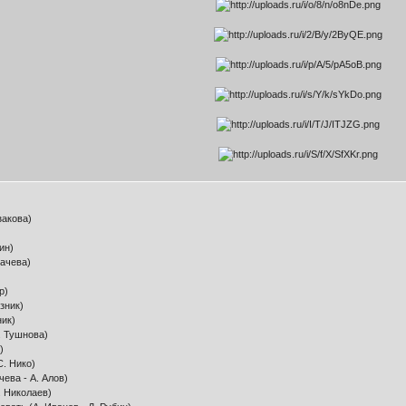
закова)
ин)
гачева)
р)
зник)
ник)
. Тушнова)
)
С. Нико)
чева - А. Алов)
. Николаев)