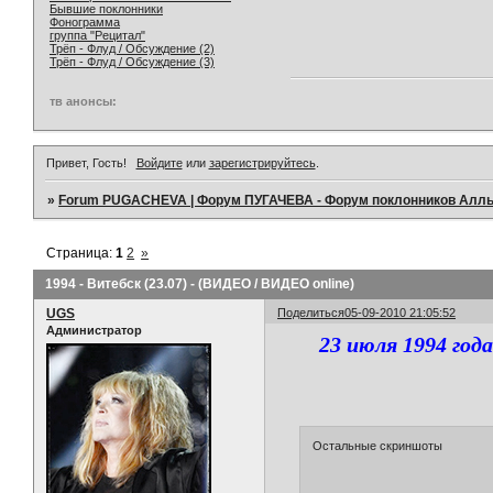
Бывшие поклонники
Фонограмма
группа "Рецитал"
Трёп - Флуд / Обсуждение (2)
Трёп - Флуд / Обсуждение (3)
тв анонсы:
Привет, Гость!
Войдите
или
зарегистрируйтесь
.
»
Forum PUGACHEVA | Форум ПУГАЧЕВА - Форум поклонников Алл
Страница:
1
2
»
1994 - Витебск (23.07) - (ВИДЕО / ВИДЕО online)
UGS
Поделиться
05-09-2010 21:05:52
Администратор
23 июля 1994 год
Остальные скриншоты