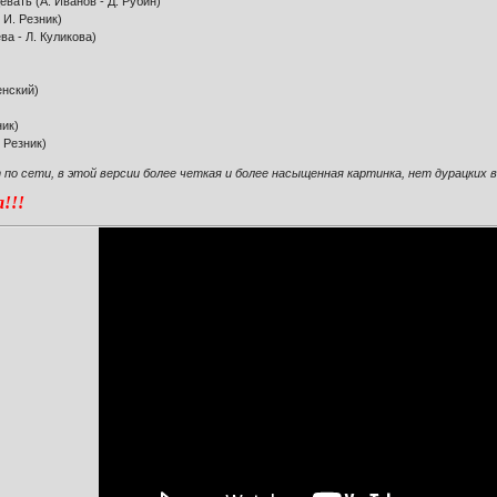
евать (А. Иванов - Д. Рубин)
 И. Резник)
ва - Л. Куликова)
енский)
ник)
. Резник)
по сети, в этой версии более четкая и более насыщенная картинка, нет дурацких
!!!