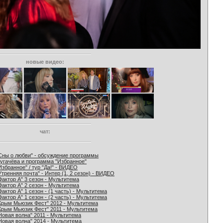
новые видео:
чат:
Сны о любви" - обсуждение программы
угачёва и программа "Избранное"
Избранное" / тур "Да!" - ВИДЕО
Утренняя почта" - Интер (1, 2 сезон) - ВИДЕО
Фактор А" 3 сезон - Мультитема
Фактор А" 2 сезон - Мультитема
Фактор А" 1 сезон - (1 часть) - Мультитема
Фактор А" 1 сезон - (2 часть) - Мультитема
Крым Мьюзик Фест" 2012 - Мультитема
Крым Мьюзик Фест" 2011 - Мультитема
Новая волна" 2011 - Мультитема
Новая волна" 2014 - Мультитема