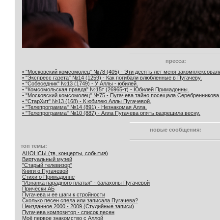
пресса:
• "Московский комсомолец" №78 (405) - Эти десять лет меня закомплексовал
• "Экспресс газета" №14 (1259) - Как погибали влюбленные в Пугачеву.
• "Собеседник" №13 (1749) - У Аллы - юбилей.
• "Комсомольская правда" №15т (26965-т) - Юбилей Примадонны.
• "Московский комсомолец" №75 - Пугачева тайно посещала Серебренникова
• "СтарХит" №13 (168) - К юбилею Аллы Пугачевой.
• "Телепрограмма" №14 (891) - Незнакомая Алла.
• "Телепрограмма" №10 (887) - Алла Пугачева опять разрешила весну.
новые сообщения:
топ темы:
АНОНСЫ (тв, концерты, события)
Виртуальный музей
"Старый телевизор"
Книги о Пугачевой
Стихи о Примадонне
"Изнанка парадного платья" - балахоны Пугачевой
Причёски АБ
Пугачева и ее шаги к стройности
Сколько песен спела или записала Пугачева?
Неизданное 2000 - 2009 (Студийные записи)
Пугачева композитор - список песен
Моё первое знакомство с Аллой