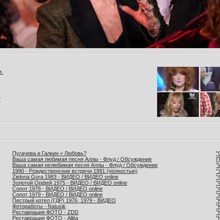
и.
.
Пугачева и Галкин = Любовь?
"
Ваша самая любимая песня Аллы - Флуд / Обсуждение
П
Ваша самая нелюбимая песня Аллы - Флуд / Обсуждение
"
1990 - Рождественские встречи 1991 (полностью)
"
Zielona Gora 1983 - ВИДЕО / ВИДЕО online
"
Золотой Орфей 1975 - ВИДЕО / ВИДЕО online
"
Сопот 1978 - ВИДЕО / ВИДЕО online
"
Сопот 1979 - ВИДЕО / ВИДЕО online
"
Пестрый котел (ГДР) 1976, 1979 - ВИДЕО
"
Фотоработы - Natusik
"
Реставрация ФОТО - ZDD
"
Реставрация ФОТО - Allita
"