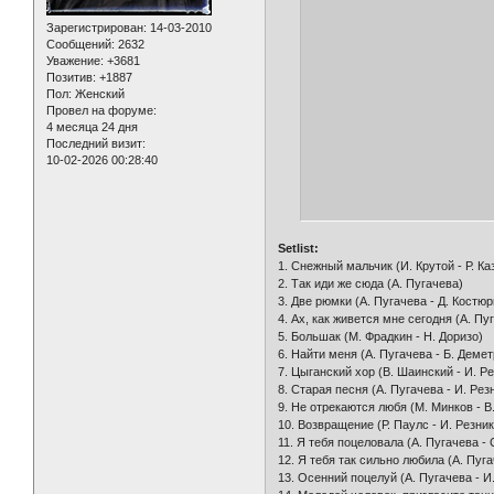
Зарегистрирован
: 14-03-2010
Сообщений:
2632
Уважение:
+3681
Позитив:
+1887
Пол:
Женский
Провел на форуме:
4 месяца 24 дня
Последний визит:
10-02-2026 00:28:40
Setlist:
1. Снежный мальчик (И. Крутой - Р. Ка
2. Так иди же сюда (А. Пугачева)
3. Две рюмки (А. Пугачева - Д. Костюр
4. Ах, как живется мне сегодня (А. Пу
5. Большак (М. Фрадкин - Н. Доризо)
6. Найти меня (А. Пугачева - Б. Демет
7. Цыганский хор (В. Шаинский - И. Ре
8. Старая песня (А. Пугачева - И. Рез
9. Не отрекаются любя (М. Минков - В
10. Возвращение (Р. Паулс - И. Резник
11. Я тебя поцеловала (А. Пугачева - 
12. Я тебя так сильно любила (А. Пуга
13. Осенний поцелуй (А. Пугачева - И