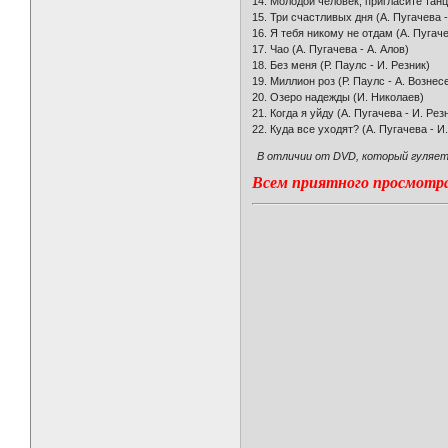
14. Молодой человек, пригласите танц
15. Три счастливых дня (А. Пугачева -
16. Я тебя никому не отдам (А. Пугаче
17. Чао (А. Пугачева - А. Алов)
18. Без меня (Р. Паулс - И. Резник)
19. Миллион роз (Р. Паулс - А. Вознес
20. Озеро надежды (И. Николаев)
21. Когда я уйду (А. Пугачева - И. Рез
22. Куда все уходят? (А. Пугачева - И
В отличии от DVD, который гуляет 
Всем приятного просмотра