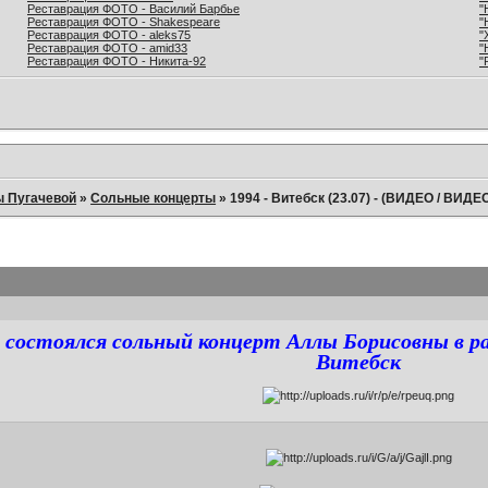
Реставрация ФОТО - Василий Барбье
"
Реставрация ФОТО - Shakespeare
"
Реставрация ФОТО - aleks75
"
Реставрация ФОТО - amid33
"
Реставрация ФОТО - Никита-92
"
ы Пугачевой
»
Сольные концерты
»
1994 - Витебск (23.07) - (ВИДЕО / ВИДЕО
а состоялся сольный концерт Аллы Борисовны в р
Витебск