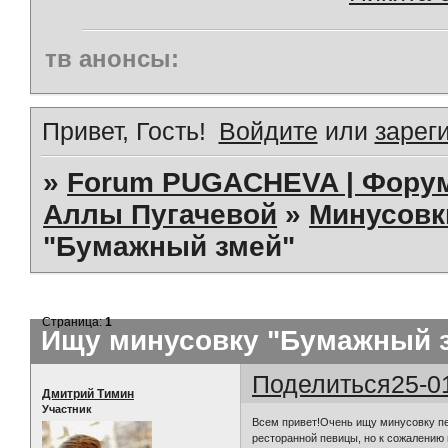
тв анонсы:
Привет, Гость!
Войдите
или
зарег
»
Forum PUGACHEVA | Форум
Аллы Пугачевой
»
Минусовк
"Бумажный змей"
Страница:
1
Ищу минусовку "Бумажный 
Поделиться
25-0
Дмитрий Тимин
Участник
Всем привет!Очень ищу минусовку пе
ресторанной певицы, но к сожалению 