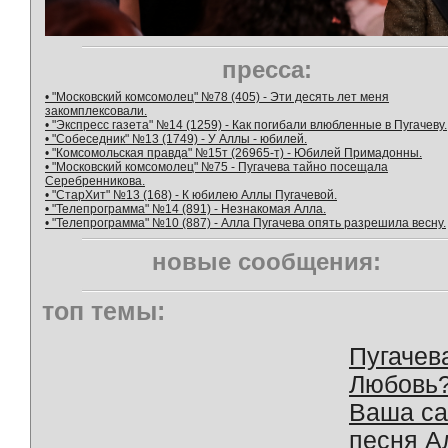
пресса:
• "Московский комсомолец" №78 (405) - Эти десять лет меня
закомплексовали.
• "Экспресс газета" №14 (1259) - Как погибали влюбленные в Пугачеву.
• "Собеседник" №13 (1749) - У Аллы - юбилей.
• "Комсомольская правда" №15т (26965-т) - Юбилей Примадонны.
• "Московский комсомолец" №75 - Пугачева тайно посещала
Серебренникова.
• "СтарХит" №13 (168) - К юбилею Аллы Пугачевой.
• "Телепрограмма" №14 (891) - Незнакомая Алла.
• "Телепрограмма" №10 (887) - Алла Пугачева опять разрешила весну.
новые сообщения:
топ темы:
Пугачев
Любовь
Ваша с
песня А