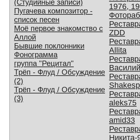
(Студийные записи)
1976, 1
Пугачева композитор -
Фотораб
список песен
Реставр
Моё первое знакомство с
ZDD
Аллой
Реставр
Бывшие поклонники
Allita
Фонограмма
Реставр
группа "Рецитал"
Василий
Трёп - Флуд / Обсуждение
Реставр
(2)
Shakesp
Трёп - Флуд / Обсуждение
Реставр
(3)
aleks75
Реставр
amid33
Реставр
Никита-