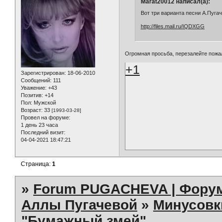
Marat20012 написал(а):
Вот три варианта песни А.Пуга
http://files.mail.ru/IQDXGG
Огромная просьба, перезалейте пожа
+1
Зарегистрирован
: 18-06-2010
Сообщений:
111
Уважение:
+43
Позитив:
+14
Пол:
Мужской
Возраст:
33
[1993-03-28]
Провел на форуме:
1 день 23 часа
Последний визит:
04-04-2021 18:47:21
Страница:
1
»
Forum PUGACHEVA | Форум
Аллы Пугачевой
»
Минусовк
"Бумажный змей"