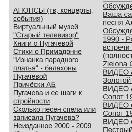
Обсужд
АНОНСЫ (тв, концерты,
Ваша с
события)
песня А
Виртуальный музей
Обсужд
"Старый телевизор"
1990 - 
Книги о Пугачевой
встречи
Стихи о Примадонне
(полнос
"Изнанка парадного
Zielona 
платья" - балахоны
ВИДЕО /
Пугачевой
Золотой
Причёски АБ
ВИДЕО /
Пугачева и ее шаги к
Сопот 1
стройности
ВИДЕО o
Сколько песен спела или
Сопот 1
записала Пугачева?
ВИДЕО o
Неизданное 2000 - 2009
Пестрый