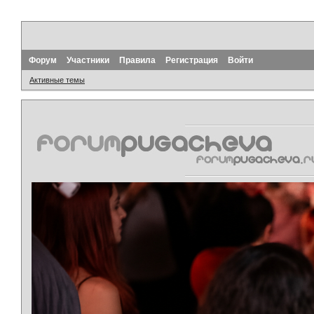
Форум
Участники
Правила
Регистрация
Войти
Активные темы