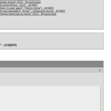
Новая волна" 2015 - Мультитема
Не волнуйтесь, тётя" - АУДИО
Хрен-то вам закат" ("Ангел Алла") - АУДИО
Не высовывайся, дочка" - премьера песни - АУДИО
Рождественские встречи" 2013 - Мультитема
" - (АУДИО)
1