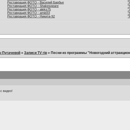
Реставрация ФОТО - Василий Барбье
"
Реставрация ФОТО - Shakespeare
"
Реставрация ФОТО - aleks75
"
Реставрация ФОТО - amid33
"
Реставрация ФОТО - Никита-92
"
ы Пугачевой
»
Записи TV rip
»
Песни из программы "Новогодний аттракцион
с видео!