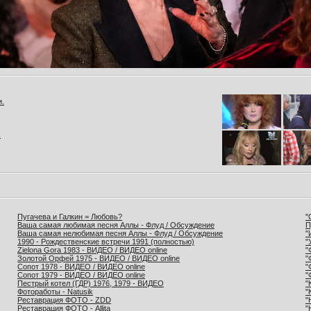
и.
.
Пугачева и Галкин = Любовь?
"
Ваша самая любимая песня Аллы - Флуд / Обсуждение
П
Ваша самая нелюбимая песня Аллы - Флуд / Обсуждение
"
1990 - Рождественские встречи 1991 (полностью)
"
Zielona Gora 1983 - ВИДЕО / ВИДЕО online
"
Золотой Орфей 1975 - ВИДЕО / ВИДЕО online
"
Сопот 1978 - ВИДЕО / ВИДЕО online
"
Сопот 1979 - ВИДЕО / ВИДЕО online
"
Пестрый котел (ГДР) 1976, 1979 - ВИДЕО
"
Фотоработы - Natusik
"
Реставрация ФОТО - ZDD
"
Реставрация ФОТО - Allita
"