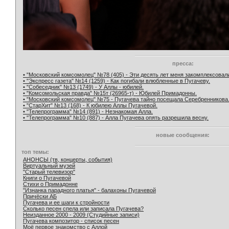
пресса:
• "Московский комсомолец" №78 (405) - Эти десять лет меня закомплексовал
• "Экспресс газета" №14 (1259) - Как погибали влюбленные в Пугачеву.
• "Собеседник" №13 (1749) - У Аллы - юбилей.
• "Комсомольская правда" №15т (26965-т) - Юбилей Примадонны.
• "Московский комсомолец" №75 - Пугачева тайно посещала Серебренникова
• "СтарХит" №13 (168) - К юбилею Аллы Пугачевой.
• "Телепрограмма" №14 (891) - Незнакомая Алла.
• "Телепрограмма" №10 (887) - Алла Пугачева опять разрешила весну.
новые сообщения:
топ темы:
АНОНСЫ (тв, концерты, события)
Виртуальный музей
"Старый телевизор"
Книги о Пугачевой
Стихи о Примадонне
"Изнанка парадного платья" - балахоны Пугачевой
Причёски АБ
Пугачева и ее шаги к стройности
Сколько песен спела или записала Пугачева?
Неизданное 2000 - 2009 (Студийные записи)
Пугачева композитор - список песен
Моё первое знакомство с Аллой