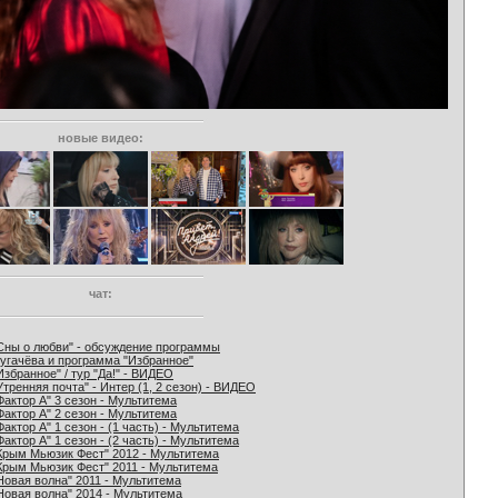
новые видео:
чат:
Сны о любви" - обсуждение программы
угачёва и программа "Избранное"
Избранное" / тур "Да!" - ВИДЕО
Утренняя почта" - Интер (1, 2 сезон) - ВИДЕО
Фактор А" 3 сезон - Мультитема
Фактор А" 2 сезон - Мультитема
Фактор А" 1 сезон - (1 часть) - Мультитема
Фактор А" 1 сезон - (2 часть) - Мультитема
Крым Мьюзик Фест" 2012 - Мультитема
Крым Мьюзик Фест" 2011 - Мультитема
Новая волна" 2011 - Мультитема
Новая волна" 2014 - Мультитема