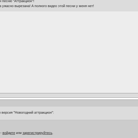
и песню "Аттракцион"!
а ужасно вырезана! А полного видео этой песни у меня нет!
я версия "Новогодний аттракцион":
 -
войдите
или
зарегистрируйтесь
.