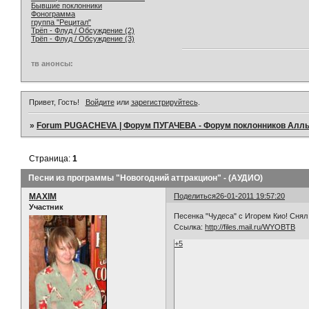
Бывшие поклонники
Фонограмма
группа "Рецитал"
Трёп - Флуд / Обсуждение (2)
Трёп - Флуд / Обсуждение (3)
тв анонсы:
Привет, Гость!
Войдите
или
зарегистрируйтесь
.
»
Forum PUGACHEVA | Форум ПУГАЧЕВА - Форум поклонников Алл
Страница:
1
Песни из программы "Новогодний аттракцион" - (АУДИО)
MAXIM
Поделиться
26-01-2011 19:57:20
Участник
Песенка "Чудеса" с Игорем Кио! Снял 
Ссылка:
http://files.mail.ru/WYOBTB
+5