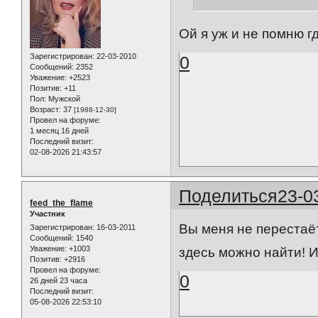
Ой я уж и не помню где
Зарегистрирован
: 22-03-2010
0
Сообщений:
2352
Уважение:
+2523
Позитив:
+11
Пол:
Мужской
Возраст:
37
[1988-12-30]
Провел на форуме:
1 месяц 16 дней
Последний визит:
02-08-2026 21:43:57
Поделиться
23-0
feed_the_flame
Участник
Вы меня не перестаё
Зарегистрирован
: 16-03-2011
Сообщений:
1540
Уважение:
+1003
здесь можно найти! 
Позитив:
+2916
Провел на форуме:
0
26 дней 23 часа
Последний визит:
05-08-2026 22:53:10