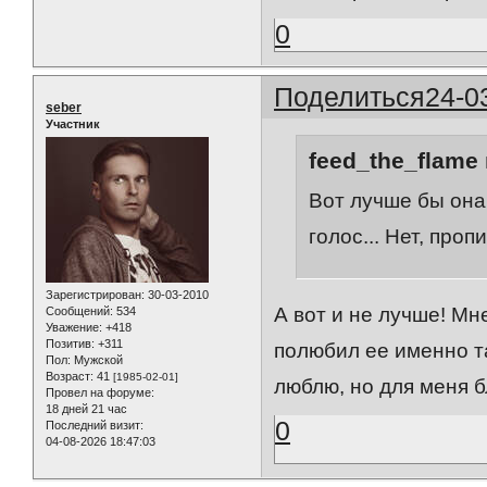
0
Поделиться
24-0
seber
Участник
feed_the_flame 
Вот лучше бы она
голос... Нет, проп
Зарегистрирован
: 30-03-2010
А вот и не лучше! Мн
Сообщений:
534
Уважение:
+418
Позитив:
+311
полюбил ее именно та
Пол:
Мужской
Возраст:
41
[1985-02-01]
люблю, но для меня б
Провел на форуме:
18 дней 21 час
0
Последний визит:
04-08-2026 18:47:03