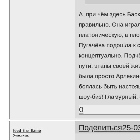
А при чём здесь Баск
правильно. Она игра
платоническую, а пло
Пугачёва подошла к с
концептуально. Под
пути, этапы своей жи
была просто Арлекино
боялась быть настоящ
шоу-биз! Гламурный,
0
Поделиться
25-0
feed_the_flame
Участник