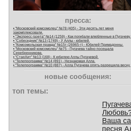
пресса:
• "Московский комсомолец" №78 (405) - Эти десять лет меня
закомплексовали.
• "Экспресс газета" №14 (1259) - Как погибали влюбленные в Пугачеву.
• "Собеседник" №13 (1749) - У Аллы - юбилей.
• "Комсомольская правда" №15т (26965-т) - Юбилей Примадонны.
• "Московский комсомолец" №75 - Пугачева тайно посещала
Серебренникова.
• "СтарХит" №13 (168) - К юбилею Аллы Пугачевой.
• "Телепрограмма" №14 (891) - Незнакомая Алла.
• "Телепрограмма" №10 (887) - Алла Пугачева опять разрешила весну.
новые сообщения:
топ темы:
Пугачев
Любовь
Ваша с
песня А