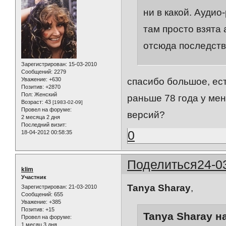
ни в какой. Аудио
там просто взята
отсюда последств
Зарегистрирован
: 15-03-2010
Сообщений:
2279
Уважение:
+630
спасибо большое, ест
Позитив:
+2870
Пол:
Женский
раньше 78 года у мен
Возраст:
43
[1983-02-09]
Провел на форуме:
версий?
2 месяца 2 дня
Последний визит:
0
18-04-2012 00:58:35
Поделиться
24-0
klim
Участник
Tanya Sharay
,
Зарегистрирован
: 21-03-2010
Сообщений:
655
Уважение:
+385
Позитив:
+15
Tanya Sharay н
Провел на форуме:
1 месяц 3 дня