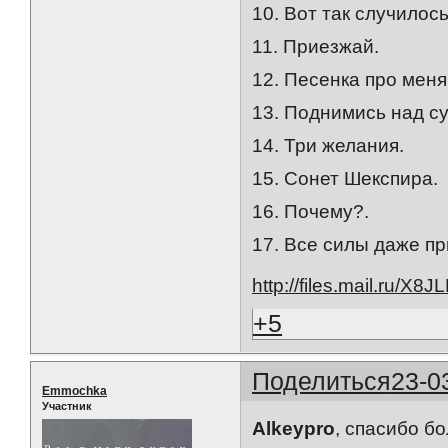
10. Вот так случилось
11. Приезжай.
12. Песенка про меня
13. Поднимись над су
14. Три желания.
15. Сонет Шекспира.
16. Почему?.
17. Все силы даже пр
http://files.mail.ru/X8J
+5
Поделиться
23-0
Emmochka
Участник
Alkeypro
, спасибо б