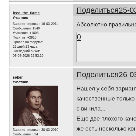
Поделиться
25-0
feed_the_flame
Участник
Абсолютно правильно
Зарегистрирован
: 16-03-2011
Сообщений:
1540
Уважение:
+1003
0
Позитив:
+2916
Провел на форуме:
26 дней 23 часа
Последний визит:
05-08-2026 22:53:10
Поделиться
26-0
seber
Участник
Нашел у себя вариан
качественные только 
с винила...
Еще две плохого каче
же есть несколько ко
Зарегистрирован
: 30-03-2010
Сообщений:
534