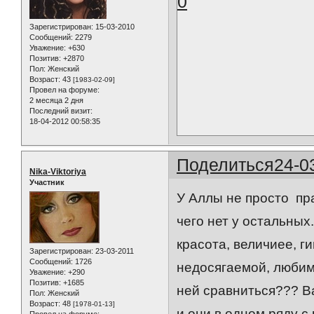
0
Зарегистрирован
: 15-03-2010
Сообщений:
2279
Уважение:
+630
Позитив:
+2870
Пол:
Женский
Возраст:
43
[1983-02-09]
Провел на форуме:
2 месяца 2 дня
Последний визит:
18-04-2012 00:58:35
Поделиться
24-0
Nika-Viktoriya
Участник
У Аллы не просто пра
чего нет у остальных.
красота, величиее, ги
Зарегистрирован
: 23-03-2011
Сообщений:
1726
недосягаемой, любимо
Уважение:
+290
Позитив:
+1685
ней сравниться??? В
Пол:
Женский
Возраст:
48
[1978-01-13]
и они в одном ряду с н
Провел на форуме: