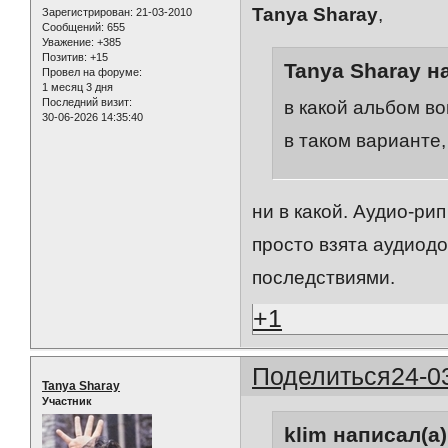
Tanya Sharay
,
Зарегистрирован
: 21-03-2010
Сообщений:
655
Уважение:
+385
Позитив:
+15
Tanya Sharay н
Провел на форуме:
1 месяц 3 дня
Последний визит:
в какой альбом в
30-06-2026 14:35:40
в таком варианте,
ни в какой. Аудио-ри
просто взята аудиод
последствиями.
+1
Поделиться
24-0
Tanya Sharay
Участник
klim написал(а)