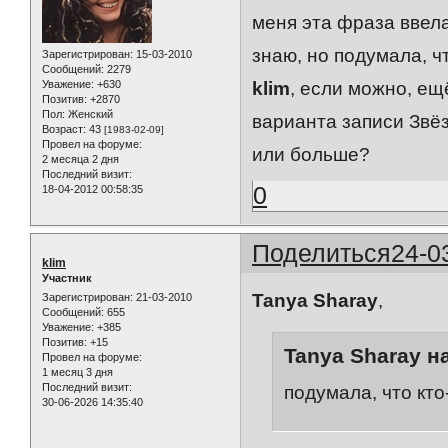
меня эта фраза ввела
знаю, но подумала, ч
Зарегистрирован
: 15-03-2010
Сообщений:
2279
Уважение:
+630
klim
, если можно, ещ
Позитив:
+2870
Пол:
Женский
варианта записи Звёзд
Возраст:
43
[1983-02-09]
Провел на форуме:
или больше?
2 месяца 2 дня
Последний визит:
0
18-04-2012 00:58:35
Поделиться
24-0
klim
Участник
Tanya Sharay
,
Зарегистрирован
: 21-03-2010
Сообщений:
655
Уважение:
+385
Позитив:
+15
Tanya Sharay н
Провел на форуме:
1 месяц 3 дня
Последний визит:
подумала, что кто
30-06-2026 14:35:40