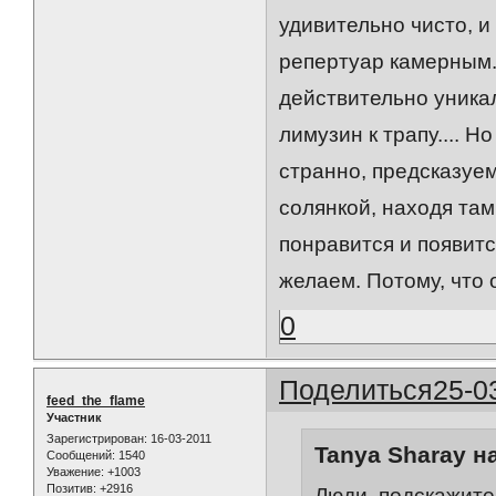
удивительно чисто, и
репертуар камерным.
действительно уника
лимузин к трапу.... 
странно, предсказуем
солянкой, находя там
понравится и появитс
желаем. Потому, что
0
Поделиться
25-0
feed_the_flame
Участник
Зарегистрирован
: 16-03-2011
Tanya Sharay н
Сообщений:
1540
Уважение:
+1003
Позитив:
+2916
Люди, подскажите