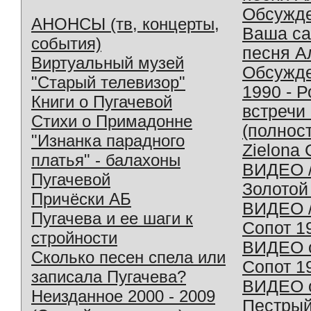
Обсужд
АНОНСЫ (тв, концерты,
Ваша с
события)
песня А
Виртуальный музей
Обсужд
"Старый телевизор"
1990 - 
Книги о Пугачевой
встречи
Стихи о Примадонне
(полнос
"Изнанка парадного
Zielona 
платья" - балахоны
ВИДЕО /
Пугачевой
Золотой
Причёски АБ
ВИДЕО /
Пугачева и ее шаги к
Сопот 1
стройности
ВИДЕО o
Сколько песен спела или
Сопот 1
записала Пугачева?
ВИДЕО o
Неизданное 2000 - 2009
Пестрый