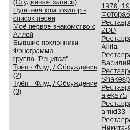
(Студийные записи)
1976, 1
Пугачева композитор -
Фотораб
список песен
Реставр
Моё первое знакомство с
ZDD
Аллой
Реставр
Бывшие поклонники
Allita
Фонограмма
Реставр
группа "Рецитал"
Василий
Трёп - Флуд / Обсуждение
Реставр
(2)
Shakesp
Трёп - Флуд / Обсуждение
Реставр
(3)
aleks75
Реставр
amid33
Реставр
Никита-