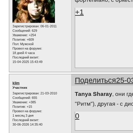
+1
Зарегистрирован
: 06-01-2011
Сообщений:
629
Уважение:
+254
Позитив:
+609
Пол:
Мужской
Провел на форуме:
18 дней 4 часа
Последний визит:
15-04-2025 15:43:49
Поделиться
25-0
klim
Участник
Tanya Sharay
, они г
Зарегистрирован
: 21-03-2010
Сообщений:
655
Уважение:
+385
"Ритм"), другая - с д
Позитив:
+15
Провел на форуме:
0
1 месяц 3 дня
Последний визит:
30-06-2026 14:35:40