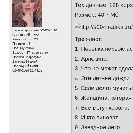
Тех данные: 128 kbp
Размер: 48,7 Мб
Зарегистрирован
: 22-03-2010
Сообщений:
2352
Трек-лист:
Уважение:
+2523
Позитив:
+11
1. Песенка первоклас
Пол:
Мужской
Возраст:
37
[1988-12-30]
Провел на форуме:
2. Арлекино.
1 месяц 16 дней
Последний визит:
3. Что не может сдел
02-08-2026 21:43:57
4. Эти летние дожди.
5. Если долго мучить
6. Женщина, которая 
7. Все могут короли.
8. И кто виноват.
9. Звездное лето.