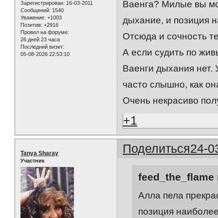
Ваенга? Милые вы мо
Зарегистрирован
: 16-03-2011
Сообщений:
1540
Уважение:
+1003
дыхание, и позиция 
Позитив:
+2916
Провел на форуме:
Отсюда и сочность т
26 дней 23 часа
Последний визит:
А если судить по жив
05-08-2026 22:53:10
Ваенги дыхания нет. 
часто слышно, как она
Очень некрасиво пол
+1
Поделиться
24-0
Tanya Sharay
Участник
feed_the_flame 
Алла пела прекрас
позиция наиболее