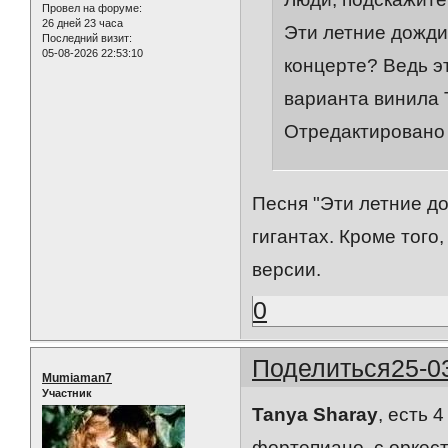
Провел на форуме:
26 дней 23 часа
Эти летние дожди 
Последний визит:
05-08-2026 22:53:10
концерте? Ведь эт
варианта винила Т
Отредактировано 
Песня "Эти летние д
гигантах. Кроме того
версии.
0
Поделиться
25-0
Mumiaman7
Участник
Tanya Sharay
, есть 
фортепиано, с оркест