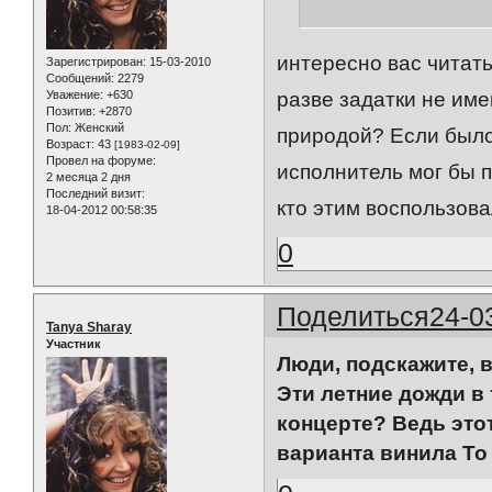
интересно вас читать
Зарегистрирован
: 15-03-2010
Сообщений:
2279
Уважение:
+630
разве задатки не им
Позитив:
+2870
Пол:
Женский
природой? Если было
Возраст:
43
[1983-02-09]
Провел на форуме:
исполнитель мог бы п
2 месяца 2 дня
Последний визит:
кто этим воспользова
18-04-2012 00:58:35
0
Поделиться
24-0
Tanya Sharay
Участник
Люди, подскажите, 
Эти летние дожди в 
концерте? Ведь этот
варианта винила То 