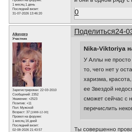
1 месяц 1 день
Последний визит:
0
31-07-2026 13:46:20
Поделиться
24-0
Alkeypro
Участник
Nika-Viktoriya 
У Аллы не просто
то, чего нет у ост
харизма, красота, 
ее Звездой недося
Зарегистрирован
: 22-03-2010
Сообщений:
2352
сможет сейчас с 
Уважение:
+2523
Позитив:
+11
перечислить некого
Пол:
Мужской
Возраст:
37
[1988-12-30]
Провел на форуме:
1 месяц 16 дней
Последний визит:
Ты совершенно прова 
02-08-2026 21:43:57