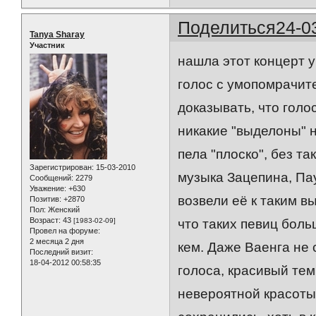
Поделиться
24-0
Tanya Sharay
Участник
нашла этот концерт у
голос с умопомрачит
доказывать, что голос
никакие "выделоны" н
пела "плоско", без т
Зарегистрирован
: 15-03-2010
музыка Зацепина, Пау
Сообщений:
2279
Уважение:
+630
возвели её к таким в
Позитив:
+2870
Пол:
Женский
Возраст:
43
что таких певиц боль
[1983-02-09]
Провел на форуме:
2 месяца 2 дня
кем. Даже Ваенга не 
Последний визит:
18-04-2012 00:58:35
голоса, красивый тем
невероятной красоты 