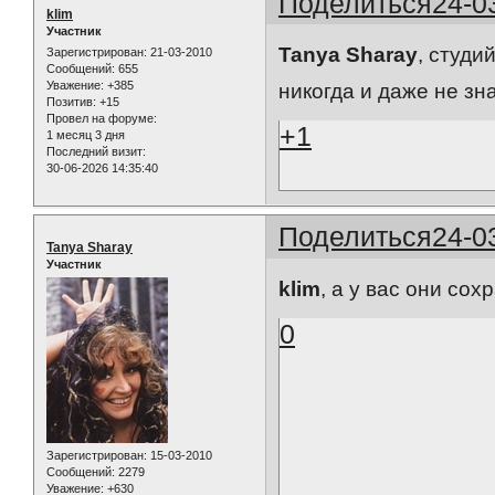
Поделиться
24-0
klim
Участник
Tanya Sharay
, студи
Зарегистрирован
: 21-03-2010
Сообщений:
655
Уважение:
+385
никогда и даже не зн
Позитив:
+15
Провел на форуме:
+1
1 месяц 3 дня
Последний визит:
30-06-2026 14:35:40
Поделиться
24-0
Tanya Sharay
Участник
klim
, а у вас они со
0
Зарегистрирован
: 15-03-2010
Сообщений:
2279
Уважение:
+630