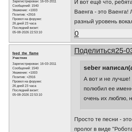
И вот ещё что, ребят
Зарегистрирован
: 16-03-2011
Сообщений:
1540
Уважение:
+1003
Ваенга - это Ваенга!
Позитив:
+2916
Провел на форуме:
разный уровень вокал
26 дней 23 часа
Последний визит:
0
05-08-2026 22:53:10
Поделиться
25-0
feed_the_flame
Участник
Зарегистрирован
: 16-03-2011
seber написал(а
Сообщений:
1540
Уважение:
+1003
Позитив:
+2916
А вот и не лучше
Провел на форуме:
26 дней 23 часа
полюбил ее именно
Последний визит:
05-08-2026 22:53:10
очень их люблю, н
Просто те песни - это
пролог в виде "Робот