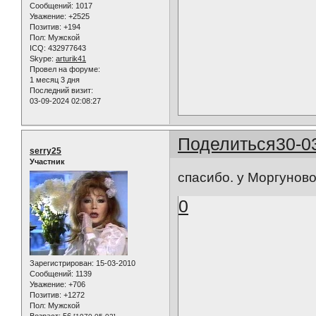
Сообщений:
1017
Уважение:
+2525
Позитив:
+194
Пол:
Мужской
ICQ:
432977643
Skype:
arturik41
Провел на форуме:
1 месяц 3 дня
Последний визит:
03-09-2024 02:08:27
Поделиться
30-0
serry25
Участник
спасибо. у Моргуново
0
Зарегистрирован
: 15-03-2010
Сообщений:
1139
Уважение:
+706
Позитив:
+1272
Пол:
Мужской
Возраст:
56