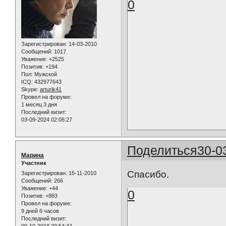
0
Зарегистрирован
: 14-03-2010
Сообщений:
1017
Уважение:
+2525
Позитив:
+194
Пол:
Мужской
ICQ:
432977643
Skype:
arturik41
Провел на форуме:
1 месяц 3 дня
Последний визит:
03-09-2024 02:08:27
Поделиться
30-0
Марина
Участник
Спасибо.
Зарегистрирован
: 15-11-2010
Сообщений:
266
Уважение:
+44
0
Позитив:
+883
Провел на форуме:
9 дней 6 часов
Последний визит:
09-10-2018 20:54:47