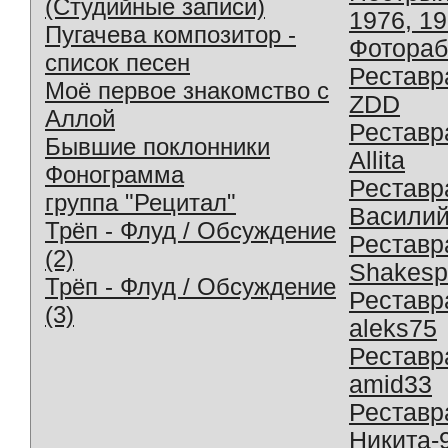
(Студийные записи)
1976, 1
Пугачева композитор -
Фотораб
список песен
Реставр
Моё первое знакомство с
ZDD
Аллой
Реставр
Бывшие поклонники
Allita
Фонограмма
Реставр
группа "Рецитал"
Василий
Трёп - Флуд / Обсуждение
Реставр
(2)
Shakesp
Трёп - Флуд / Обсуждение
Реставр
(3)
aleks75
Реставр
amid33
Реставр
Никита-