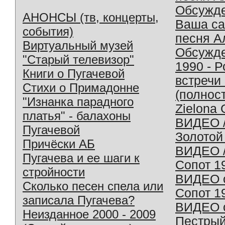
Обсужд
АНОНСЫ (тв, концерты,
Ваша с
события)
песня А
Виртуальный музей
Обсужд
"Старый телевизор"
1990 - 
Книги о Пугачевой
встречи
Стихи о Примадонне
(полнос
"Изнанка парадного
Zielona 
платья" - балахоны
ВИДЕО /
Пугачевой
Золотой
Причёски АБ
ВИДЕО /
Пугачева и ее шаги к
Сопот 1
стройности
ВИДЕО o
Сколько песен спела или
Сопот 1
записала Пугачева?
ВИДЕО o
Неизданное 2000 - 2009
Пестрый