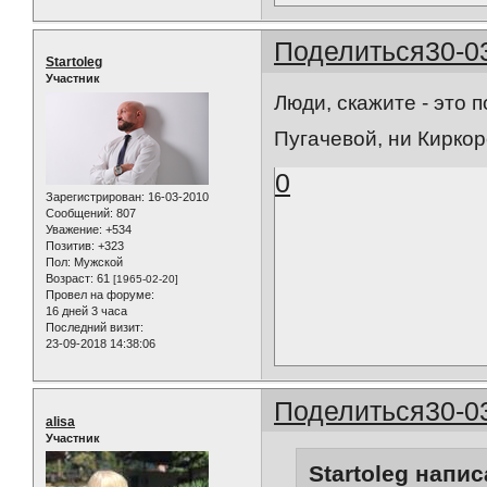
Поделиться
30-0
Startoleg
Участник
Люди, скажите - это 
Пугачевой, ни Кирко
0
Зарегистрирован
: 16-03-2010
Сообщений:
807
Уважение:
+534
Позитив:
+323
Пол:
Мужской
Возраст:
61
[1965-02-20]
Провел на форуме:
16 дней 3 часа
Последний визит:
23-09-2018 14:38:06
Поделиться
30-0
alisa
Участник
Startoleg напис