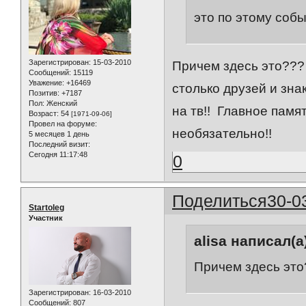
это по этому соб
Зарегистрирован
: 15-03-2010
Причем здесь это???
Сообщений:
15119
Уважение:
+16469
столько друзей и зна
Позитив:
+7187
Пол:
Женский
на тв!! Главное памя
Возраст:
54
[1971-09-06]
Провел на форуме:
необязательно!!
5 месяцев 1 день
Последний визит:
Сегодня 11:17:48
0
Поделиться
30-0
Startoleg
Участник
alisa написал(а
Причем здесь это
Зарегистрирован
: 16-03-2010
Сообщений:
807