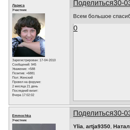
Поделиться
30-0
Лариса
Участник
Всем большое спасибо
0
Зарегистрирован
: 17-04-2010
Сообщений:
945
Уважение:
+588
Позитив:
+6881
Пол:
Женский
Провел на форуме:
2 месяца 21 день
Последний визит:
Вчера 17:02:02
Поделиться
30-0
Emmochka
Участник
Ylia
,
artja9350
,
Натал