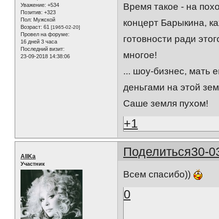
Время такое - на по
Уважение:
+534
Позитив:
+323
Пол:
Мужской
концерт Барыкина, ка
Возраст:
61
[1965-02-20]
Провел на форуме:
готовности ради этог
16 дней 3 часа
Последний визит:
многое!
23-09-2018 14:38:06
... шоу-бизнес, мать 
деньгами на этой зем
Саше земля пухом!
+1
Поделиться
30-0
AllKa
Участник
Всем спасибо))
0