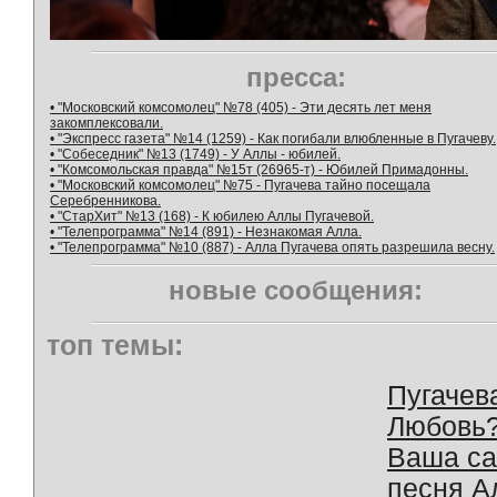
пресса:
• "Московский комсомолец" №78 (405) - Эти десять лет меня
закомплексовали.
• "Экспресс газета" №14 (1259) - Как погибали влюбленные в Пугачеву.
• "Собеседник" №13 (1749) - У Аллы - юбилей.
• "Комсомольская правда" №15т (26965-т) - Юбилей Примадонны.
• "Московский комсомолец" №75 - Пугачева тайно посещала
Серебренникова.
• "СтарХит" №13 (168) - К юбилею Аллы Пугачевой.
• "Телепрограмма" №14 (891) - Незнакомая Алла.
• "Телепрограмма" №10 (887) - Алла Пугачева опять разрешила весну.
новые сообщения:
топ темы:
Пугачев
Любовь
Ваша с
песня А