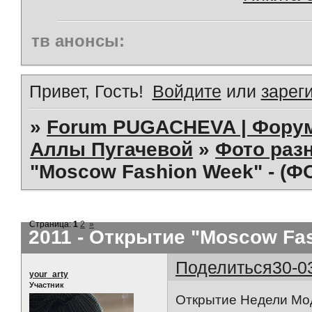
тв анонсы:
Привет, Гость!
Войдите
или
зарег
»
Forum PUGACHEVA | Форум
Аллы Пугачевой
»
Фото раз
"Moscow Fashion Week" - (Ф
Страница:
1
2
»
2011 - Открытие "Moscow Fa
Поделиться
30-0
your_arty
Участник
Открытие Недели Мод