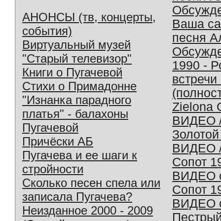
Обсужд
АНОНСЫ (тв, концерты,
Ваша с
события)
песня А
Виртуальный музей
Обсужд
"Старый телевизор"
1990 - 
Книги о Пугачевой
встречи
Стихи о Примадонне
(полнос
"Изнанка парадного
Zielona 
платья" - балахоны
ВИДЕО /
Пугачевой
Золотой
Причёски АБ
ВИДЕО /
Пугачева и ее шаги к
Сопот 1
стройности
ВИДЕО o
Сколько песен спела или
Сопот 1
записала Пугачева?
ВИДЕО o
Неизданное 2000 - 2009
Пестрый