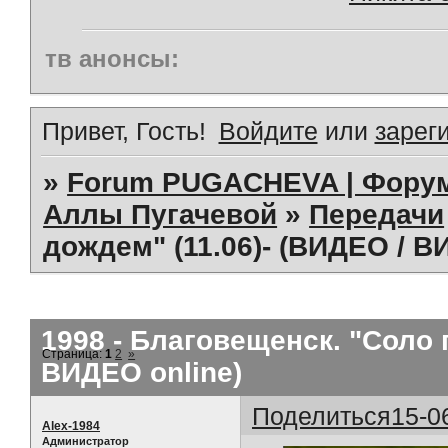
тв анонсы:
Привет, Гость!
Войдите
или
зарег
»
Forum PUGACHEVA | Форум
Аллы Пугачевой
»
Передачи
дождем" (11.06)- (ВИДЕО / В
1998 - Благовещенск. "Соло 
Страница:
1
2
»
ВИДЕО online)
Поделиться
15-0
Alex-1984
Администратор