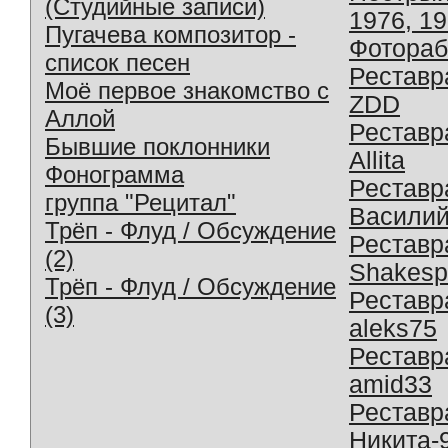
(Студийные записи)
1976, 1
Пугачева композитор -
Фотораб
список песен
Реставр
Моё первое знакомство с
ZDD
Аллой
Реставр
Бывшие поклонники
Allita
Фонограмма
Реставр
группа "Рецитал"
Василий
Трёп - Флуд / Обсуждение
Реставр
(2)
Shakesp
Трёп - Флуд / Обсуждение
Реставр
(3)
aleks75
Реставр
amid33
Реставр
Никита-