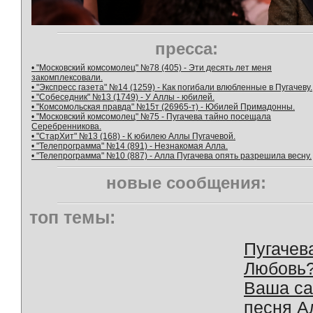
пресса:
• "Московский комсомолец" №78 (405) - Эти десять лет меня
закомплексовали.
• "Экспресс газета" №14 (1259) - Как погибали влюбленные в Пугачеву.
• "Собеседник" №13 (1749) - У Аллы - юбилей.
• "Комсомольская правда" №15т (26965-т) - Юбилей Примадонны.
• "Московский комсомолец" №75 - Пугачева тайно посещала
Серебренникова.
• "СтарХит" №13 (168) - К юбилею Аллы Пугачевой.
• "Телепрограмма" №14 (891) - Незнакомая Алла.
• "Телепрограмма" №10 (887) - Алла Пугачева опять разрешила весну.
новые сообщения:
топ темы:
Пугачев
Любовь
Ваша с
песня А