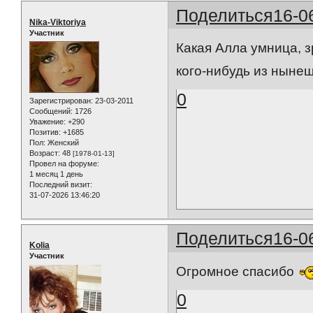
Поделиться
16-0
Nika-Viktoriya
Участник
Какая Алла умница, з
кого-нибудь из нынешн
0
Зарегистрирован
: 23-03-2011
Сообщений:
1726
Уважение:
+290
Позитив:
+1685
Пол:
Женский
Возраст:
48
[1978-01-13]
Провел на форуме:
1 месяц 1 день
Последний визит:
31-07-2026 13:46:20
Поделиться
16-0
Kolia
Участник
Огромное спасибо
0