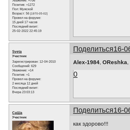
Уважение:
+706
Позитив:
+1272
Пол:
Мужской
Возраст:
56
[1970-05-02]
Провел на форуме:
15 дней 17 часов
Последний визит:
25-02-2022 22:45:19
Поделиться
16-0
Sveta
Участник
Alex-1984
,
OReshka
,
Зарегистрирован
: 12-04-2010
Сообщений:
629
Уважение:
+14
0
Позитив:
+1
Провел на форуме:
2 месяца 12 дней
Последний визит:
Вчера 23:03:13
Поделиться
16-0
СаШа
Участник
как здорово!!!