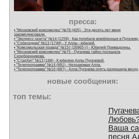
пресса:
• "Московский комсомолец" №78 (405) - Эти десять лет меня
закомплексовали.
• "Экспресс газета" №14 (1259) - Как погибали влюбленные в Пугачеву.
• "Собеседник" №13 (1749) - У Аллы - юбилей.
• "Комсомольская правда" №15т (26965-т) - Юбилей Примадонны.
• "Московский комсомолец" №75 - Пугачева тайно посещала
Серебренникова.
• "СтарХит" №13 (168) - К юбилею Аллы Пугачевой.
• "Телепрограмма" №14 (891) - Незнакомая Алла.
• "Телепрограмма" №10 (887) - Алла Пугачева опять разрешила весну.
новые сообщения:
топ темы:
Пугачев
Любовь
Ваша с
песня А