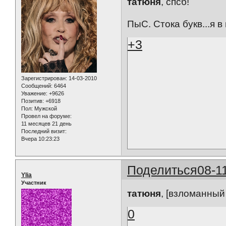
татюня
, спсб!
ПыС. Стока букв...я в ш
+3
Зарегистрирован
: 14-03-2010
Сообщений:
6464
Уважение:
+9626
Позитив:
+6918
Пол:
Мужской
Провел на форуме:
11 месяцев 21 день
Последний визит:
Вчера 10:23:23
Поделиться
08-1
Ylia
Участник
татюня
, [взломанный
0