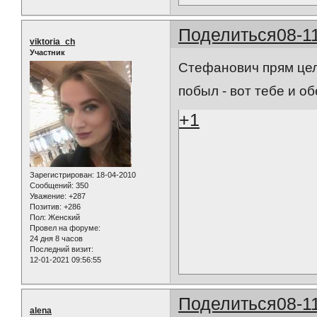
Поделиться
08-1
viktoria_ch
Участник
Стефанович прям целу
побыл - вот тебе и об
+1
Зарегистрирован
: 18-04-2010
Сообщений:
350
Уважение:
+287
Позитив:
+286
Пол:
Женский
Провел на форуме:
24 дня 8 часов
Последний визит:
12-01-2021 09:56:55
Поделиться
08-1
alena