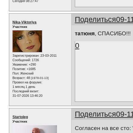
Сегодня 08:27:47
Поделиться
09-1
Nika-Viktoriya
Участник
татюня
, СПАСИБО!!!
0
Зарегистрирован
: 23-03-2011
Сообщений:
1726
Уважение:
+290
Позитив:
+1685
Пол:
Женский
Возраст:
48
[1978-01-13]
Провел на форуме:
1 месяц 1 день
Последний визит:
31-07-2026 13:46:20
Поделиться
09-1
Startoleg
Участник
Согласен на все сто