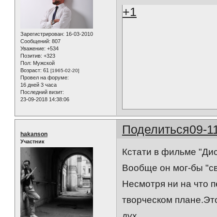
+1
Зарегистрирован
: 16-03-2010
Сообщений:
807
Уважение:
+534
Позитив:
+323
Пол:
Мужской
Возраст:
61
[1965-02-20]
Провел на форуме:
16 дней 3 часа
Последний визит:
23-09-2018 14:38:06
Поделиться
09-1
hakanson
Участник
Кстати в фильме "Дис
Вообще он мог-бы "с
Несмотря ни на что 
творческом плане.Эт
дух