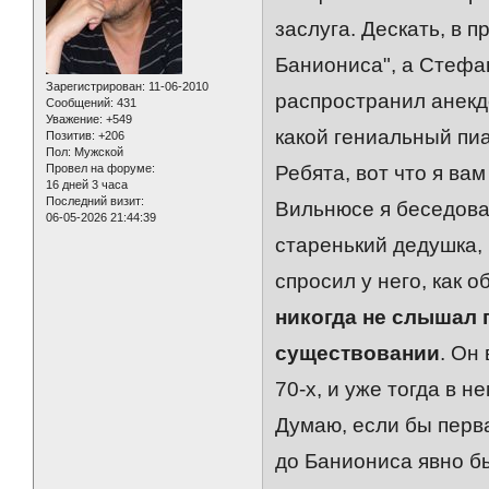
заслуга. Дескать, в 
Баниониса", а Стефа
Зарегистрирован
: 11-06-2010
распространил анекдо
Сообщений:
431
Уважение:
+549
какой гениальный пи
Позитив:
+206
Пол:
Мужской
Провел на форуме:
Ребята, вот что я ва
16 дней 3 часа
Последний визит:
Вильнюсе я беседовал
06-05-2026 21:44:39
старенький дедушка, 
спросил у него, как о
никогда не слышал п
существовании
. Он
70-х, и уже тогда в 
Думаю, если бы перва
до Баниониса явно бы