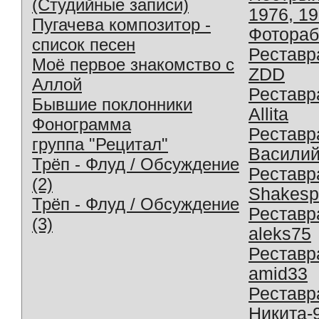
(Студийные записи)
1976, 1
Пугачева композитор -
Фотораб
список песен
Реставр
Моё первое знакомство с
ZDD
Аллой
Реставр
Бывшие поклонники
Allita
Фонограмма
Реставр
группа "Рецитал"
Василий
Трёп - Флуд / Обсуждение
Реставр
(2)
Shakesp
Трёп - Флуд / Обсуждение
Реставр
(3)
aleks75
Реставр
amid33
Реставр
Никита-