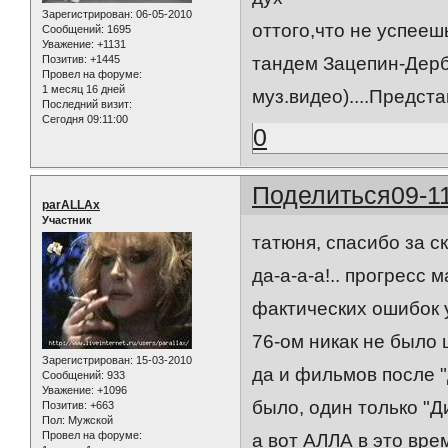
Зарегистрирован
: 06-05-2010
оттого,что не успее
Сообщений:
1695
Уважение:
+1131
Позитив:
+1445
тандем Зацепин-Дерб
Провел на форуме:
1 месяц 16 дней
муз.видео)....Предст
Последний визит:
Сегодня 09:11:00
0
Поделиться
09-1
parALLAx
Участник
татюня, спасибо за с
да-а-а-а!.. прогрес
фактических ошибок у
76-ом никак не было 
Зарегистрирован
: 15-03-2010
да и фильмов после 
Сообщений:
933
Уважение:
+1096
было, один только "Ди
Позитив:
+663
Пол:
Мужской
Провел на форуме:
а вот АЛЛА в это вр