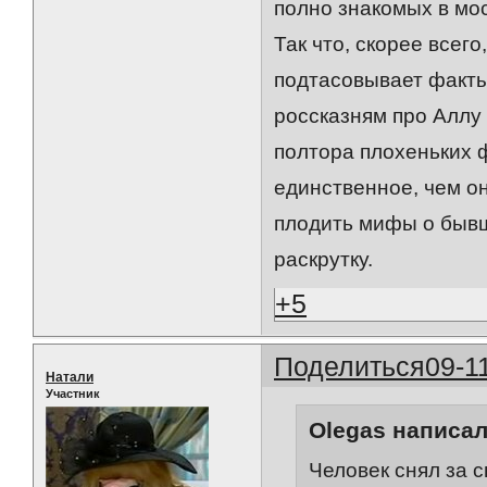
полно знакомых в мо
Так что, скорее всег
подтасовывает факты
россказням про Аллу 
полтора плохеньких 
единственное, чем он
плодить мифы о бывш
раскрутку.
+5
Поделиться
09-1
Натали
Участник
Olegas написал
Человек снял за 