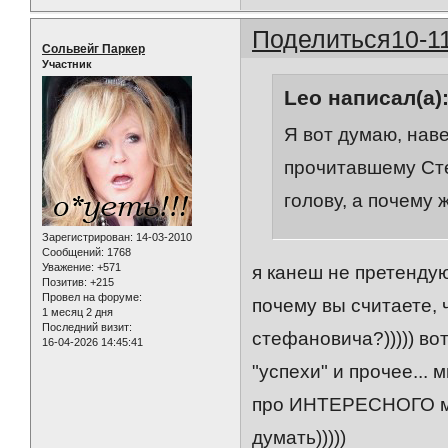
Поделиться
10-1
Сольвейг Паркер
Участник
Leo написал(а)
Я вот думаю, нав
прочитавшему Сте
голову, а почему 
Зарегистрирован
: 14-03-2010
Сообщений:
1768
Уважение:
+571
я канеш не претендую
Позитив:
+215
Провел на форуме:
почему вы считаете,
1 месяц 2 дня
Последний визит:
стефановича?))))) во
16-04-2026 14:45:41
"успехи" и прочее...
про ИНТЕРЕСНОГО мне
думать)))))