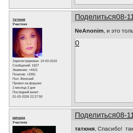
Поделиться
08-1
татюня
Участник
NeAnonim
, и это тол
0
Зарегистрирован
: 14-03-2010
Сообщений:
1927
Уважение:
+4421
Позитив:
+3391
Пол:
Женский
Провел на форуме:
2 месяца 3 дня
Последний визит:
01-03-2026 22:27:50
Поделиться
08-1
ричард
Участник
татюня
, Спасибо! та