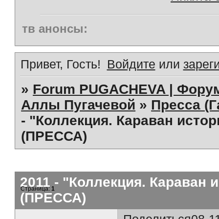
тв анонсы:
Привет, Гость!
Войдите
или
зарег
»
Forum PUGACHEVA | Форум
Аллы Пугачевой
»
Пресса (Г
- "Коллекция. Караван истор
(ПРЕССА)
2011 - "Коллекция. Караван 
Страница:
1
(ПРЕССА)
Поделиться
08-1