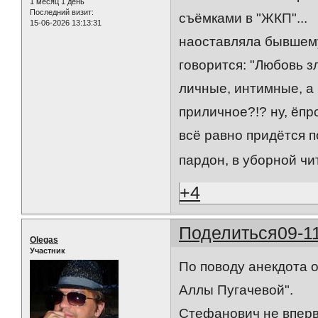
1 месяц 1 день
Последний визит:
съёмками в "ЖКП"...
15-06-2026 13:13:31
наоставляла бывшему 
говорится: "Любовь зл
личные, интимные, а 
приличное?!? ну, ёпрс
всё равно придётся п
пардон, в уборной чит
+4
Поделиться
09-1
Olegas
Участник
По поводу анекдота 
Аллы Пугачевой".
Стефанович не впервы