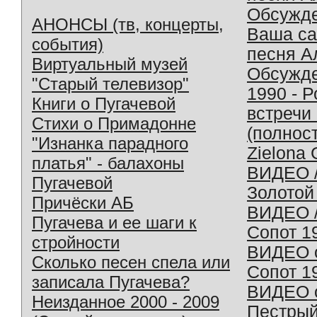
Обсужд
АНОНСЫ (тв, концерты,
Ваша с
события)
песня А
Виртуальный музей
Обсужд
"Старый телевизор"
1990 - 
Книги о Пугачевой
встречи
Стихи о Примадонне
(полнос
"Изнанка парадного
Zielona 
платья" - балахоны
ВИДЕО /
Пугачевой
Золотой
Причёски АБ
ВИДЕО /
Пугачева и ее шаги к
Сопот 1
стройности
ВИДЕО o
Сколько песен спела или
Сопот 1
записала Пугачева?
ВИДЕО o
Неизданное 2000 - 2009
Пестрый