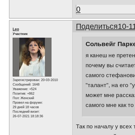
0
Поделиться
10-1
Leo
Участник
Сольвейг Парке
я канеш не претен
почему вы считае
самого стефанович
Зарегистрирован
: 20-03-2010
"талант", на его 
Сообщений:
1648
Уважение:
+524
Позитив:
+862
может мне расска
Пол:
Женский
Провел на форуме:
самого мне как то
29 дней 18 часов
Последний визит:
26-07-2021 18:18:36
Так по началу у всех 