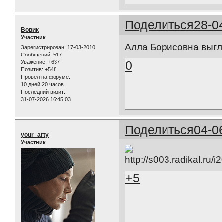
Поделиться
28-0
Вовик
Участник
Алла Борисовна выгл
Зарегистрирован
: 17-03-2010
Сообщений:
517
0
Уважение:
+637
Позитив:
+548
Провел на форуме:
10 дней 20 часов
Последний визит:
31-07-2026 16:45:03
Поделиться
04-0
your_arty
Участник
+5