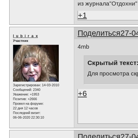
из журнала"Отдохни"
+1
Поделиться
27-0
l_u_b_i_r_a_x
Участник
4mb
Скрытый текст
Для просмотра ск
Зарегистрирован
: 14-03-2010
Сообщений:
2340
+6
Уважение:
+1953
Позитив:
+2666
Провел на форуме:
22 дня 12 часов
Последний визит:
06-06-2020 22:30:10
Поделиться
27-0