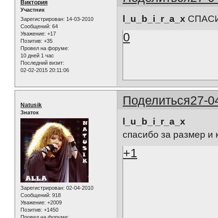
Виктория
Участник
l_u_b_i_r_a_x
СПАСИ
Зарегистрирован
: 14-03-2010
Сообщений:
64
0
Уважение:
+17
Позитив:
+35
Провел на форуме:
10 дней 1 час
Последний визит:
02-02-2015 20:11:06
Поделиться
27-0
Natusik
Знаток
l_u_b_i_r_a_x
спасибо за размер и 
+1
Зарегистрирован
: 02-04-2010
Сообщений:
918
Уважение:
+2009
Позитив:
+1450
Провел на форуме: