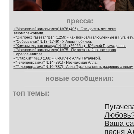
пресса:
• "Московский комсомолец" №78 (405) - Эти десять лет меня
закомплексовали.
• "Экспресс газета" №14 (1259) - Как погибали влюбленные в Пугачеву.
• "Собеседник" №13 (1749) - У Аллы - юбилей.
• "Комсомольская правда" №15т (26965-т) - Юбилей Примадонны.
• "Московский комсомолец" №75 - Пугачева тайно посещала
Серебренникова.
• "СтарХит" №13 (168) - К юбилею Аллы Пугачевой.
• "Телепрограмма" №14 (891) - Незнакомая Алла.
• "Телепрограмма" №10 (887) - Алла Пугачева опять разрешила весну.
новые сообщения:
топ темы:
Пугачев
Любовь
Ваша с
песня А