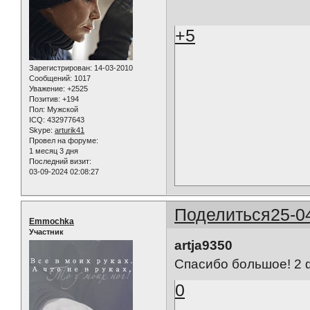
+5
Зарегистрирован
: 14-03-2010
Сообщений:
1017
Уважение:
+2525
Позитив:
+194
Пол:
Мужской
ICQ:
432977643
Skype:
arturik41
Провел на форуме:
1 месяц 3 дня
Последний визит:
03-09-2024 02:08:27
Поделиться
25-0
Emmochka
Участник
artja9350
Спасибо большое! 2 ф
0