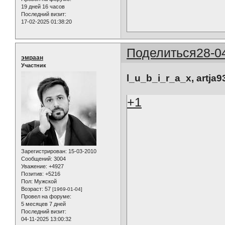
19 дней 16 часов
Последний визит:
17-02-2025 01:38:20
Поделиться
28-0
эмраан
Участник
l_u_b_i_r_a_x, artja93
+1
Зарегистрирован
: 15-03-2010
Сообщений:
3004
Уважение:
+4927
Позитив:
+5216
Пол:
Мужской
Возраст:
57
[1969-01-04]
Провел на форуме:
5 месяцев 7 дней
Последний визит:
04-11-2025 13:00:32