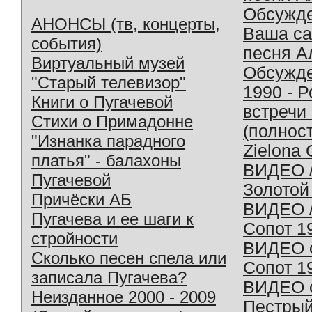
Обсужд
АНОНСЫ (тв, концерты,
Ваша с
события)
песня А
Виртуальный музей
Обсужд
"Старый телевизор"
1990 - 
Книги о Пугачевой
встречи
Стихи о Примадонне
(полнос
"Изнанка парадного
Zielona 
платья" - балахоны
ВИДЕО /
Пугачевой
Золотой
Причёски АБ
ВИДЕО /
Пугачева и ее шаги к
Сопот 1
стройности
ВИДЕО o
Сколько песен спела или
Сопот 1
записала Пугачева?
ВИДЕО o
Неизданное 2000 - 2009
Пестрый