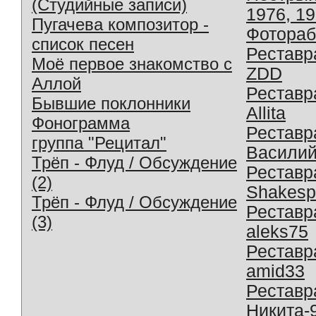
(Студийные записи)
1976, 1
Пугачева композитор -
Фотораб
список песен
Реставр
Моё первое знакомство с
ZDD
Аллой
Реставр
Бывшие поклонники
Allita
Фонограмма
Реставр
группа "Рецитал"
Василий
Трёп - Флуд / Обсуждение
Реставр
(2)
Shakesp
Трёп - Флуд / Обсуждение
Реставр
(3)
aleks75
Реставр
amid33
Реставр
Никита-