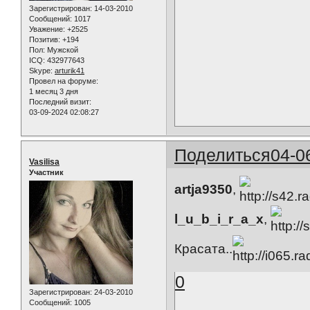
Зарегистрирован
: 14-03-2010
Сообщений:
1017
Уважение:
+2525
Позитив:
+194
Пол:
Мужской
ICQ:
432977643
Skype:
arturik41
Провел на форуме:
1 месяц 3 дня
Последний визит:
03-09-2024 02:08:27
Поделиться
04-0
Vasilisa
Участник
artja9350
,
l_u_b_i_r_a_x
,
Красата..
0
Зарегистрирован
: 24-03-2010
Сообщений:
1005