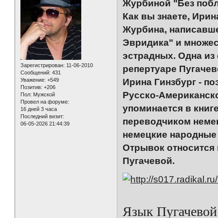
Журбиной "Без побла
Как вы знаете, Ирин
Журбина, написавше
Эвридика" и множест
эстрадных. Одна из 
Зарегистрирован
: 11-06-2010
репертуаре Пугачев
Сообщений:
431
Уважение:
+549
Ирина Гинзбург - по
Позитив:
+206
Русско-Американско
Пол:
Мужской
Провел на форуме:
упоминается в книг
16 дней 3 часа
Последний визит:
переводчиком немец
06-05-2026 21:44:39
немецкие народные б
Отрывок относится 
Пугачевой.
Язык Пугачевой