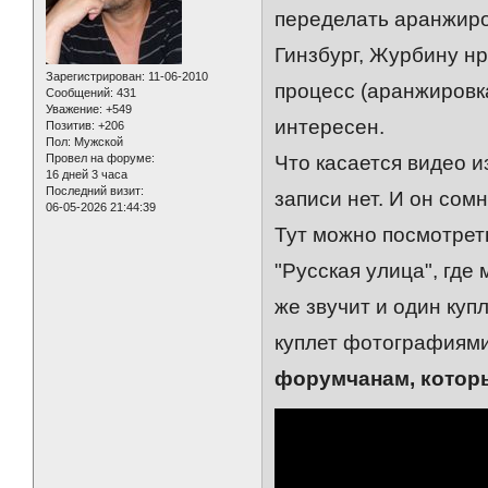
переделать аранжиров
Гинзбург, Журбину н
Зарегистрирован
: 11-06-2010
процесс (аранжировка,
Сообщений:
431
Уважение:
+549
интересен.
Позитив:
+206
Пол:
Мужской
Провел на форуме:
Что касается видео и
16 дней 3 часа
Последний визит:
записи нет. И он сом
06-05-2026 21:44:39
Тут можно посмотрет
"Русская улица", где
же звучит и один куп
куплет фотографиями
форумчанам, которы