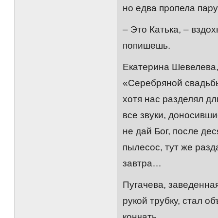
но едва пропела пару
– Это Катька, – вздох
попишешь.
Екатерина Шевелева,
«Серебряной свадьбы
хотя нас разделял дл
все звуки, доносивши
не дай Бог, после д
пылесос, тут же разд
завтра…
Пугачева, заведенная
рукой трубку, стал о
кончать.