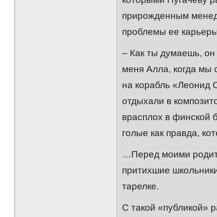
прирожденным менедж
проблемы ее карьеры.
– Как ты думаешь, о
меня Алла, когда мы
на корабль «Леонид С
отдыхали в композит
врасплох в финской б
голые как правда, ко
…Перед моими родите
притихшие школьники,
тарелке.
С такой «публикой» р