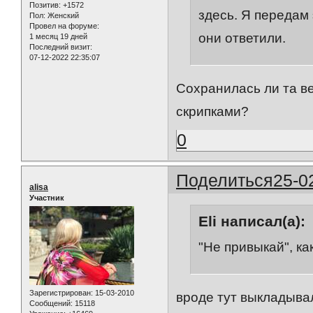
Позитив:
+1572
здесь. Я передам
Пол:
Женский
Провел на форуме:
они ответили.
1 месяц 19 дней
Последний визит:
07-12-2022 22:35:07
Сохранилась ли та ве
скрипками?
0
Поделиться
25-0
alisa
Участник
Eli написал(а):
"Не привыкай", ка
Зарегистрирован
: 15-03-2010
вроде тут выкладыва
Сообщений:
15118