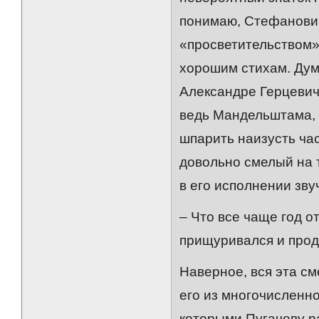
понимаю, Стефанович
«просветительством»
хорошим стихам. Дума
Александре Герцевич
ведь Мандельштама, 
шпарить наизусть час
довольно смелый на т
в его исполнении звуч
– Что все чаще год о
прищуривался и продо
Наверное, вся эта с
его из многочисленно
которыми Пугачеву р