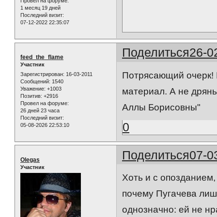
Провел на форуме:
1 месяц 19 дней
Последний визит:
07-12-2022 22:35:07
Поделиться
26-0
feed_the_flame
Участник
Потрясающий очерк! 
Зарегистрирован
: 16-03-2011
Сообщений:
1540
Уважение:
+1003
материал. А не дрянь
Позитив:
+2916
Провел на форуме:
Аллы Борисовны"
26 дней 23 часа
Последний визит:
0
05-08-2026 22:53:10
Поделиться
07-0
Olegas
Участник
Хоть и с опозданием
почему Пугачева лиш
однозначно: ей не н