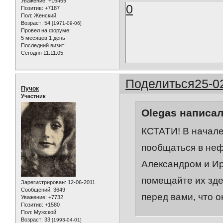
Уважение:
+16469
0
Позитив:
+7187
Пол:
Женский
Возраст:
54
[1971-09-06]
Провел на форуме:
5 месяцев 1 день
Последний визит:
Сегодня 11:11:05
Поделиться
25-0
Пучок
Участник
Olegas написал
КСТАТИ! В начале
пообщаться в не
Александром и Ири
помещайте их зде
Зарегистрирован
: 12-06-2011
Сообщений:
3649
перед вами, что о
Уважение:
+7732
Позитив:
+1580
Пол:
Мужской
Возраст:
33
[1993-04-01]