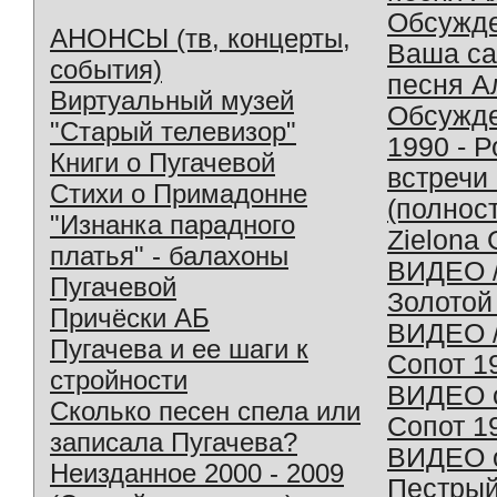
Обсужд
АНОНСЫ (тв, концерты,
Ваша с
события)
песня А
Виртуальный музей
Обсужд
"Старый телевизор"
1990 - 
Книги о Пугачевой
встречи
Стихи о Примадонне
(полнос
"Изнанка парадного
Zielona 
платья" - балахоны
ВИДЕО /
Пугачевой
Золотой
Причёски АБ
ВИДЕО /
Пугачева и ее шаги к
Сопот 1
стройности
ВИДЕО o
Сколько песен спела или
Сопот 1
записала Пугачева?
ВИДЕО o
Неизданное 2000 - 2009
Пестрый