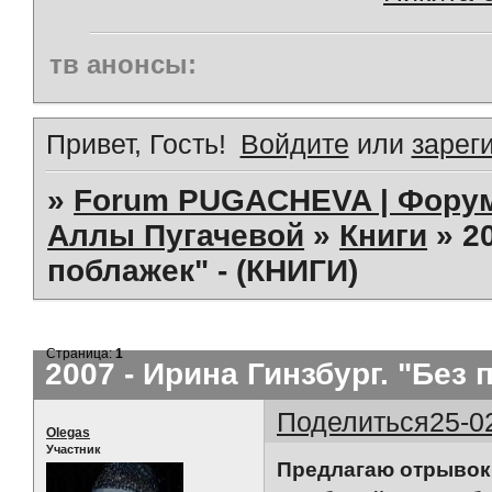
тв анонсы:
Привет, Гость!
Войдите
или
зарег
»
Forum PUGACHEVA | Форум
Аллы Пугачевой
»
Книги
»
2
поблажек" - (КНИГИ)
Страница:
1
2007 - Ирина Гинзбург. "Без 
Поделиться
25-0
Olegas
Участник
Предлагаю отрывок 