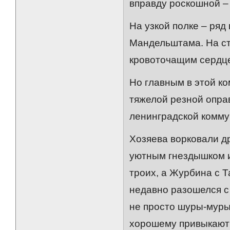
вправду роскошной –
На узкой полке – ряд
Мандельштама. На ст
кровоточащим сердце
Но главным в этой к
тяжелой резной опра
ленинградской комму
Хозяева ворковали др
уютным гнездышком и 
троих, а Журбина с Т
недавно разошелся с 
не просто шуры-муры.
хорошему привыкают 