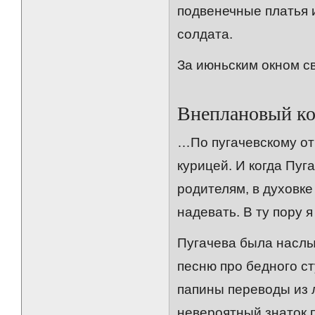
подвенечные платья 
солдата.
За июньским окном с
Внеплановый ко
…По пугачевскому от
курицей. И когда Пу
родителям, в духовке
надевать. В ту пору я
Пугачева была наслы
песню про бедного с
папины переводы из 
невероятный знаток п