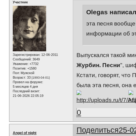
Участник
Olegas написал
эта песня вообщ
информации об э
Выпускался такой мин
Зарегистрирован
: 12-06-2011
Сообщений:
3649
Уважение:
+7732
Журбин. Песни
", ши
Позитив:
+1580
Пол:
Мужской
Кстати, говорят, что 
Возраст:
33
[1993-04-01]
Провел на форуме:
была эта песня, она 
5 месяцев 4 дня
Последний визит:
21-06-2026 22:05:19
0
Поделиться
25-0
Angel of night