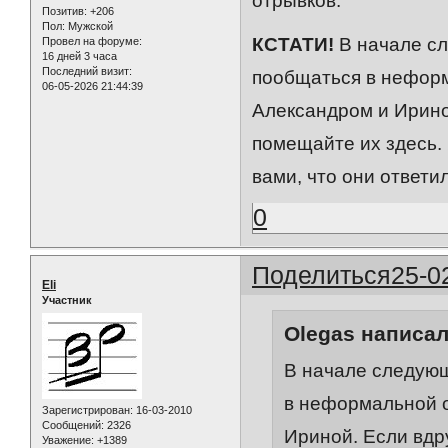
отрывков.
Позитив:
+206
Пол:
Мужской
КСТАТИ!
В начале сл
Провел на форуме:
16 дней 3 часа
Последний визит:
пообщаться в нефор
06-05-2026 21:44:39
Александром и Ириной
помещайте их здесь.
вами, что они ответи
0
Поделиться
25-0
Eli
Участник
Olegas написал
В начале следующ
в неформальной 
Зарегистрирован
: 16-03-2010
Сообщений:
2326
Ириной. Если вдру
Уважение:
+1389