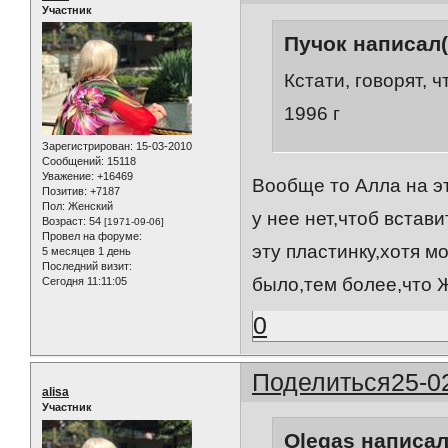
Участник
Пучок написал(
Кстати, говорят, 
1996 г
Зарегистрирован
: 15-03-2010
Сообщений:
15118
Уважение:
+16469
Вообще то Алла на э
Позитив:
+7187
Пол:
Женский
у нее нет,чтоб встав
Возраст:
54
[1971-09-06]
Провел на форуме:
эту пластинку,хотя м
5 месяцев 1 день
Последний визит:
было,тем более,что 
Сегодня 11:11:05
0
Поделиться
25-0
alisa
Участник
Olegas написал