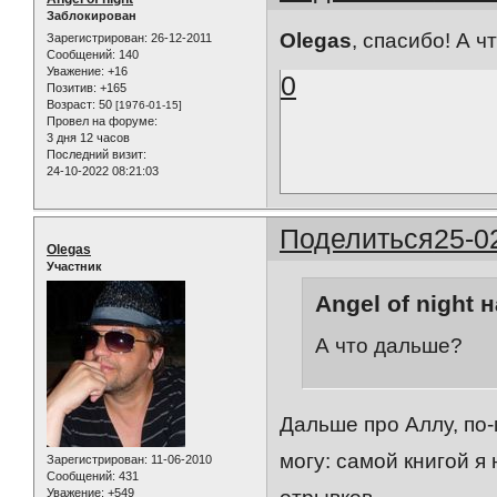
Заблокирован
Olegas
, спасибо! А 
Зарегистрирован
: 26-12-2011
Сообщений:
140
Уважение:
+16
0
Позитив:
+165
Возраст:
50
[1976-01-15]
Провел на форуме:
3 дня 12 часов
Последний визит:
24-10-2022 08:21:03
Поделиться
25-0
Olegas
Участник
Angel of night 
А что дальше?
Дальше про Аллу, по-
могу: самой книгой я
Зарегистрирован
: 11-06-2010
Сообщений:
431
Уважение:
+549