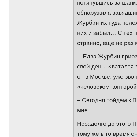
потянувшись за шапко
обнаружила завядший
Журбин их туда полож
них и забыл… С тех п
странно, еще не раз 
…Едва Журбин приезж
свой день. Хватался з
он в Москве, уже зво
«человеком-конторо
– Сегодня пойдем к П
мне.
Незадолго до этого П
тому же в то время 