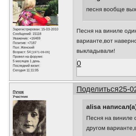
песня вообще вы
Зарегистрирован
: 15-03-2010
Песня на виниле оди
Сообщений:
15118
Уважение:
+16469
варианте,вот наверно
Позитив:
+7187
Пол:
Женский
выкладывали!
Возраст:
54
[1971-09-06]
Провел на форуме:
0
5 месяцев 1 день
Последний визит:
Сегодня 11:11:05
Поделиться
25-0
Пучок
Участник
alisa написал(а
Песня на виниле 
другом варианте,в