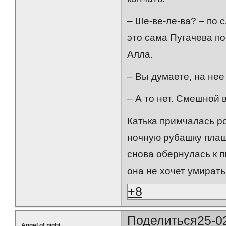
– Ше-ве-ле-ва? – по 
это сама Пугачева по
Алла.
– Вы думаете, на нее
– А то нет. Смешной 
Катька примчалась ро
ночную рубашку плаще
снова обернулась к п
она не хочет умират
+8
Поделиться
25-0
Angel of night