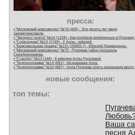
пресса:
• "Московский комсомолец" №78 (405) - Эти десять лет меня
закомплексовали.
• "Экспресс газета" №14 (1259) - Как погибали влюбленные в Пугачеву.
• "Собеседник" №13 (1749) - У Аллы - юбилей.
• "Комсомольская правда" №15т (26965-т) - Юбилей Примадонны.
• "Московский комсомолец" №75 - Пугачева тайно посещала
Серебренникова.
• "СтарХит" №13 (168) - К юбилею Аллы Пугачевой.
• "Телепрограмма" №14 (891) - Незнакомая Алла.
• "Телепрограмма" №10 (887) - Алла Пугачева опять разрешила весну.
новые сообщения:
топ темы:
Пугачев
Любовь
Ваша с
песня А