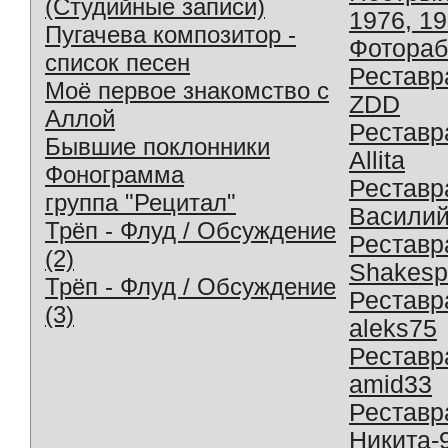
(Студийные записи)
1976, 1
Пугачева композитор -
Фотораб
список песен
Реставр
Моё первое знакомство с
ZDD
Аллой
Реставр
Бывшие поклонники
Allita
Фонограмма
Реставр
группа "Рецитал"
Василий
Трёп - Флуд / Обсуждение
Реставр
(2)
Shakesp
Трёп - Флуд / Обсуждение
Реставр
(3)
aleks75
Реставр
amid33
Реставр
Никита-