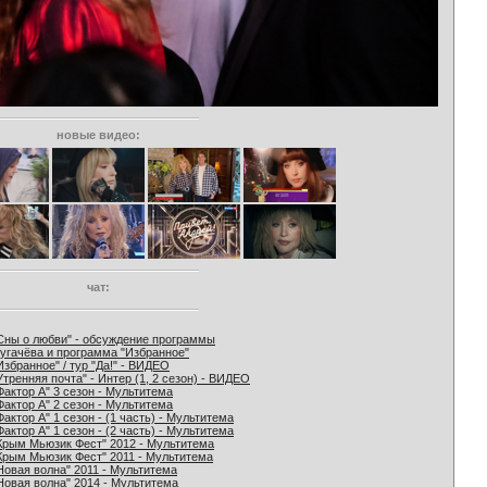
новые видео:
чат:
Сны о любви" - обсуждение программы
угачёва и программа "Избранное"
Избранное" / тур "Да!" - ВИДЕО
Утренняя почта" - Интер (1, 2 сезон) - ВИДЕО
Фактор А" 3 сезон - Мультитема
Фактор А" 2 сезон - Мультитема
Фактор А" 1 сезон - (1 часть) - Мультитема
Фактор А" 1 сезон - (2 часть) - Мультитема
Крым Мьюзик Фест" 2012 - Мультитема
Крым Мьюзик Фест" 2011 - Мультитема
Новая волна" 2011 - Мультитема
Новая волна" 2014 - Мультитема