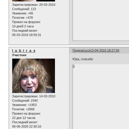
Зарегистрирован
: 20-03-2010
Сообщений:
123
Уважение:
+65
Позитив:
+478
Провел на форуме:
10 дней 2 часа
Последний визит:
05-03-2019 18:59:31
l_u_b_i_r_a_x
Поделиться
13-04-2010 18:27:04
Участник
Юра, спасибо
0
Зарегистрирован
: 14-03-2010
Сообщений:
2340
Уважение:
+1953
Позитив:
+2666
Провел на форуме:
22 дня 12 часов
Последний визит:
06-06-2020 22:30:10