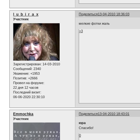
l_u_b_i_r_a_x
Поделиться
13-04-2010 18:36:03
Участник
мелкие фотки жаль
+3
Зарегистрирован
: 14-03-2010
Сообщений:
2340
Уважение:
+1953
Позитив:
+2666
Провел на форуме:
22 дня 12 часов
Последний визит:
06-06-2020 22:30:10
Emmochka
Поделиться
13-04-2010 18:43:01
Участник
юра
Спасибо!
0