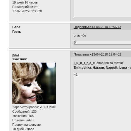
19 дней 16 часов
Последний визит:
17-02-2025 01:38:20
Lena
Поделиться
13-04-2010 18:56:43
Гость
спасибо
0
юра
Поделиться
13-04-2010 19:04:02
Участник
l_u_b_i_r_a_x
, спасибо за фотки!
Emmochka
,
Натали
,
Natusik
,
Lena
- 
+1
Зарегистрирован
: 20-03-2010
Сообщений:
123
Уважение:
+65
Позитив:
+478
Провел на форуме:
10 дней 2 часа