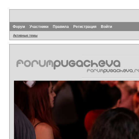
Форум
Участники
Правила
Регистрация
Войти
Активные темы