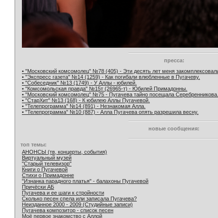
пресса:
• "Московский комсомолец" №78 (405) - Эти десять лет меня закомплексовал
• "Экспресс газета" №14 (1259) - Как погибали влюбленные в Пугачеву.
• "Собеседник" №13 (1749) - У Аллы - юбилей.
• "Комсомольская правда" №15т (26965-т) - Юбилей Примадонны.
• "Московский комсомолец" №75 - Пугачева тайно посещала Серебренникова
• "СтарХит" №13 (168) - К юбилею Аллы Пугачевой.
• "Телепрограмма" №14 (891) - Незнакомая Алла.
• "Телепрограмма" №10 (887) - Алла Пугачева опять разрешила весну.
новые сообщения:
топ темы:
АНОНСЫ (тв, концерты, события)
Виртуальный музей
"Старый телевизор"
Книги о Пугачевой
Стихи о Примадонне
"Изнанка парадного платья" - балахоны Пугачевой
Причёски АБ
Пугачева и ее шаги к стройности
Сколько песен спела или записала Пугачева?
Неизданное 2000 - 2009 (Студийные записи)
Пугачева композитор - список песен
Моё первое знакомство с Аллой