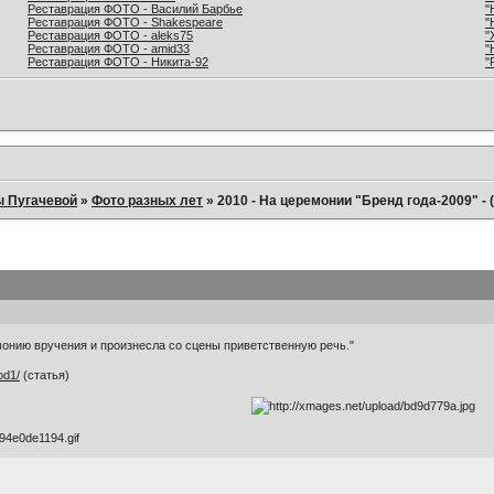
Реставрация ФОТО - Василий Барбье
"
Реставрация ФОТО - Shakespeare
"
Реставрация ФОТО - aleks75
"
Реставрация ФОТО - amid33
"
Реставрация ФОТО - Никита-92
"
ы Пугачевой
»
Фото разных лет
»
2010 - На церемонии "Бренд года-2009" -
монию вручения и произнесла со сцены приветственную речь."
od1/
(статья)