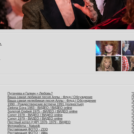
и.
.
Пугачева и Галкин = Любовь?
"
Ваша самая любимая песня Аллы - Флуд / Обсуждение
П
Ваша самая нелюбимая песня Аллы - Флуд / Обсуждение
"
1990 - Рождественские встречи 1991 (полностью)
"
Zielona Gora 1983 - ВИДЕО / ВИДЕО online
"
Золотой Орфей 1975 - ВИДЕО / ВИДЕО online
"
Сопот 1978 - ВИДЕО / ВИДЕО online
"
Сопот 1979 - ВИДЕО / ВИДЕО online
"
Пестрый котел (ГДР) 1976, 1979 - ВИДЕО
"
Фотоработы - Natusik
"
Реставрация ФОТО - ZDD
"
Реставрация ФОТО - Allita
"