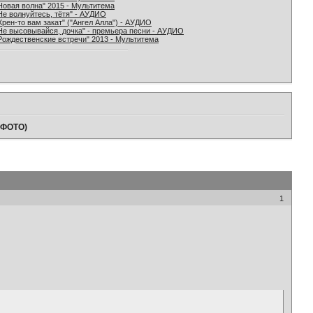
Новая волна" 2015 - Мультитема
Не волнуйтесь, тётя" - АУДИО
Хрен-то вам закат" ("Ангел Алла") - АУДИО
Не высовывайся, дочка" - премьера песни - АУДИО
Рождественские встречи" 2013 - Мультитема
 (ФОТО)
1