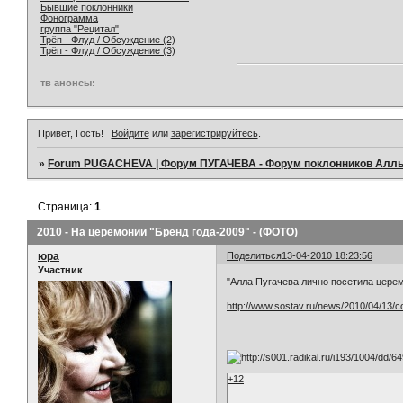
Бывшие поклонники
Фонограмма
группа "Рецитал"
Трёп - Флуд / Обсуждение (2)
Трёп - Флуд / Обсуждение (3)
тв анонсы:
Привет, Гость!
Войдите
или
зарегистрируйтесь
.
»
Forum PUGACHEVA | Форум ПУГАЧЕВА - Форум поклонников Алл
Страница:
1
2010 - На церемонии "Бренд года-2009" - (ФОТО)
юра
Поделиться
13-04-2010 18:23:56
Участник
"Алла Пугачева лично посетила цере
http://www.sostav.ru/news/2010/04/13/c
+12