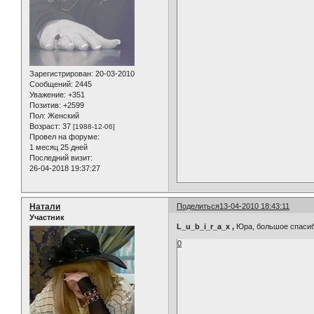
Зарегистрирован
: 20-03-2010
Сообщений:
2445
Уважение:
+351
Позитив:
+2599
Пол:
Женский
Возраст:
37
[1988-12-06]
Провел на форуме:
1 месяц 25 дней
Последний визит:
26-04-2018 19:37:27
Натали
Поделиться
13-04-2010 18:43:11
Участник
L_u_b_i_r_a_x ,
Юра, большое спасиб
0