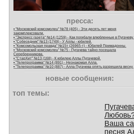
пресса:
• "Московский комсомолец" №78 (405) - Эти десять лет меня
закомплексовали.
• "Экспресс газета" №14 (1259) - Как погибали влюбленные в Пугачеву.
• "Собеседник" №13 (1749) - У Аллы - юбилей.
• "Комсомольская правда" №15т (26965-т) - Юбилей Примадонны.
• "Московский комсомолец" №75 - Пугачева тайно посещала
Серебренникова.
• "СтарХит" №13 (168) - К юбилею Аллы Пугачевой.
• "Телепрограмма" №14 (891) - Незнакомая Алла.
• "Телепрограмма" №10 (887) - Алла Пугачева опять разрешила весну.
новые сообщения:
топ темы:
Пугачев
Любовь
Ваша с
песня А