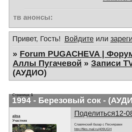
тв анонсы:
Привет, Гость!
Войдите
или
зарег
»
Forum PUGACHEVA | Форум
Аллы Пугачевой
»
Записи TV
(АУДИО)
Страница:
1
1994 - Березовый сок - (АУД
Поделиться
12-0
alisa
Участник
Славянский базар с Песнярами
http://files.mail.ru/409UGH