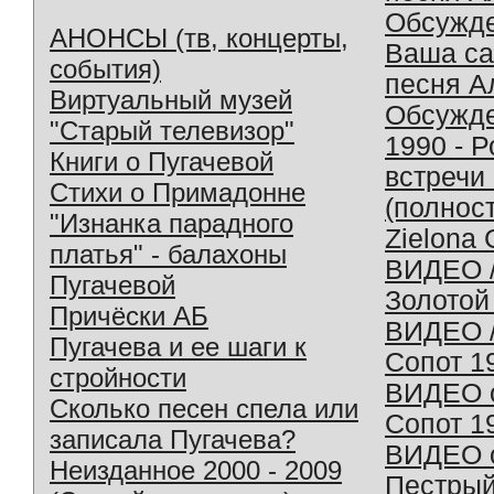
Обсужд
АНОНСЫ (тв, концерты,
Ваша с
события)
песня А
Виртуальный музей
Обсужд
"Старый телевизор"
1990 - 
Книги о Пугачевой
встречи
Стихи о Примадонне
(полнос
"Изнанка парадного
Zielona 
платья" - балахоны
ВИДЕО /
Пугачевой
Золотой
Причёски АБ
ВИДЕО /
Пугачева и ее шаги к
Сопот 1
стройности
ВИДЕО o
Сколько песен спела или
Сопот 1
записала Пугачева?
ВИДЕО o
Неизданное 2000 - 2009
Пестрый