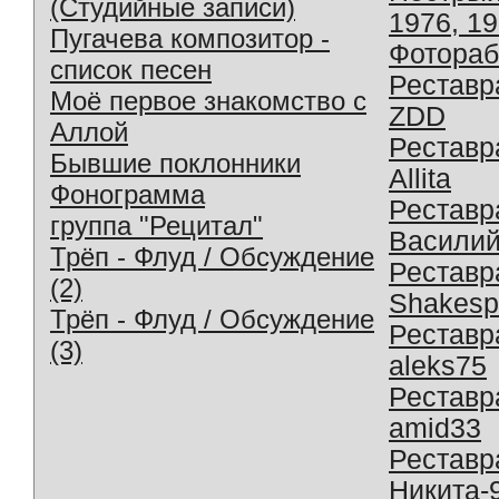
(Студийные записи)
1976, 1
Пугачева композитор -
Фотораб
список песен
Реставр
Моё первое знакомство с
ZDD
Аллой
Реставр
Бывшие поклонники
Allita
Фонограмма
Реставр
группа "Рецитал"
Василий
Трёп - Флуд / Обсуждение
Реставр
(2)
Shakesp
Трёп - Флуд / Обсуждение
Реставр
(3)
aleks75
Реставр
amid33
Реставр
Никита-