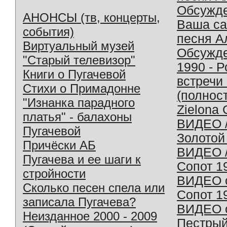
Обсужд
АНОНСЫ (тв, концерты,
Ваша с
события)
песня А
Виртуальный музей
Обсужд
"Старый телевизор"
1990 - 
Книги о Пугачевой
встречи
Стихи о Примадонне
(полнос
"Изнанка парадного
Zielona 
платья" - балахоны
ВИДЕО /
Пугачевой
Золотой
Причёски АБ
ВИДЕО /
Пугачева и ее шаги к
Сопот 1
стройности
ВИДЕО o
Сколько песен спела или
Сопот 1
записала Пугачева?
ВИДЕО o
Неизданное 2000 - 2009
Пестрый