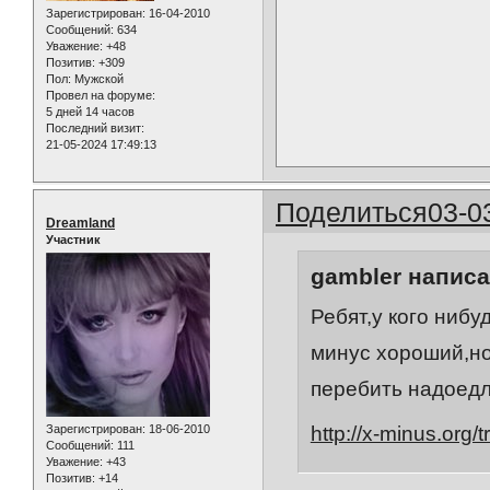
Зарегистрирован
: 16-04-2010
Сообщений:
634
Уважение:
+48
Позитив:
+309
Пол:
Мужской
Провел на форуме:
5 дней 14 часов
Последний визит:
21-05-2024 17:49:13
Поделиться
03-0
Dreamland
Участник
gambler написа
Ребят,у кого нибу
минус хороший,но
перебить надоед
http://x-minus.org
Зарегистрирован
: 18-06-2010
Сообщений:
111
Уважение:
+43
Позитив:
+14