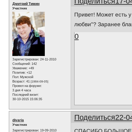
Поделиться
17-0
Дмитрий Тимин
Участник
Привет! Может есть у
любви"? Заранее благ
0
Зарегистрирован
: 24-11-2010
Сообщений:
142
Уважение:
+49
Позитив:
+12
Пол:
Мужской
Возраст:
41
[1984-09-05]
Провел на форуме:
3 дня 4 часа
Последний визит:
30-10-2015 15:06:35
Поделиться
22-0
divaria
Участник
СПАСИБО БОЛьШОЕ!!
Зарегистрирован
: 19-09-2010