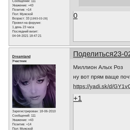
Сообщений:
111
Уважение:
+43
Позитив:
+14
0
Пол:
Мужской
Возраст:
33
[1993-03-28]
Провел на форуме:
1 день 23 часа
Последний визит:
04-04-2021 18:47:21
Поделиться
23-0
Dreamland
Участник
Миллион Алых Роз
ну вот прям ваще поч
https://yadi.sk/d/GY
+1
Зарегистрирован
: 18-06-2010
Сообщений:
111
Уважение:
+43
Позитив:
+14
Пол:
Мужской