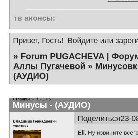
тв анонсы:
Привет, Гость!
Войдите
или
зарег
»
Forum PUGACHEVA | Форум
Аллы Пугачевой
»
Минусовк
(АУДИО)
Страница:
«
1
2
3
4
5
Минусы - (АУДИО)
Поделиться
23-0
Владимир Геннадиевич
Участник
Eli
, Ну извините всег