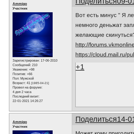
Поделиться
09-0
Ammigo
Участник
Вот есть минус " Я л
немного деньжат запл
желающие скинуться
http://forums.vkmonli
https://cloud.mail.ru/
Зарегистрирован
: 17-06-2010
+1
Сообщений:
210
Уважение:
+98
Позитив:
+66
Пол:
Мужской
Возраст:
41
[1985-04-21]
Провел на форуме:
4 дня 2 часа
Последний визит:
22-01-2021 14:26:27
Поделиться
14-0
Ammigo
Участник
Может кому пригодитс