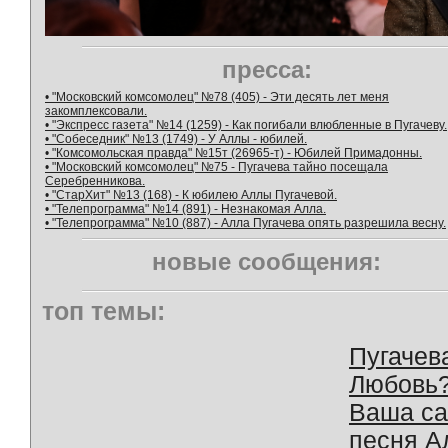
пресса:
• "Московский комсомолец" №78 (405) - Эти десять лет меня
закомплексовали.
• "Экспресс газета" №14 (1259) - Как погибали влюбленные в Пугачеву.
• "Собеседник" №13 (1749) - У Аллы - юбилей.
• "Комсомольская правда" №15т (26965-т) - Юбилей Примадонны.
• "Московский комсомолец" №75 - Пугачева тайно посещала
Серебренникова.
• "СтарХит" №13 (168) - К юбилею Аллы Пугачевой.
• "Телепрограмма" №14 (891) - Незнакомая Алла.
• "Телепрограмма" №10 (887) - Алла Пугачева опять разрешила весну.
новые сообщения:
топ темы:
Пугачев
Любовь
Ваша с
песня А