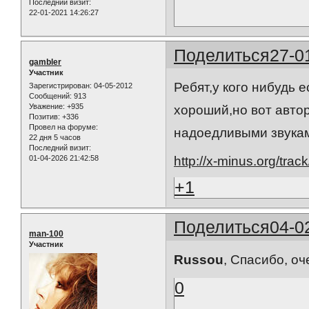
Последний визит:
22-01-2021 14:26:27
Поделиться
27-0
gambler
Участник
Ребят,у кого нибудь 
Зарегистрирован
: 04-05-2012
Сообщений:
913
Уважение:
+935
хороший,но вот авто
Позитив:
+336
Провел на форуме:
надоедливыми звука
22 дня 5 часов
Последний визит:
01-04-2026 21:42:58
http://x-minus.org/tr
+1
Поделиться
04-0
man-100
Участник
Russou
, Спасибо, о
0