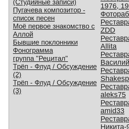
(Студийные записи)
1976, 1
Пугачева композитор -
Фотораб
список песен
Реставр
Моё первое знакомство с
ZDD
Аллой
Реставр
Бывшие поклонники
Allita
Фонограмма
Реставр
группа "Рецитал"
Василий
Трёп - Флуд / Обсуждение
Реставр
(2)
Shakesp
Трёп - Флуд / Обсуждение
Реставр
(3)
aleks75
Реставр
amid33
Реставр
Никита-