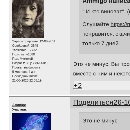
Ammigo написа
" И кто виноват". 
Слушайте
https:/
понравится, скач
Зарегистрирован
: 12-06-2011
только 7 дней.
Сообщений:
3649
Уважение:
+7732
Позитив:
+1580
Пол:
Мужской
Это не минус. Вы про
Возраст:
33
[1993-04-01]
Провел на форуме:
5 месяцев 4 дня
вместе с ним и неко
Последний визит:
21-06-2026 22:05:19
+2
Поделиться
26-1
Ammigo
Участник
Это не минус