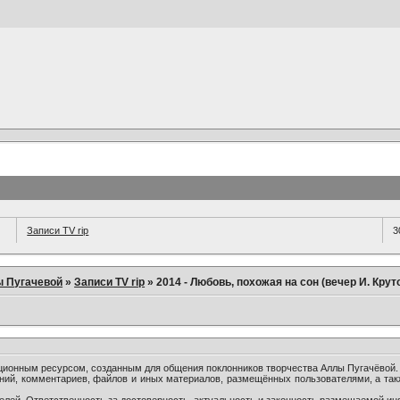
Записи TV rip
3
ы Пугачевой
»
Записи TV rip
»
2014 - Любовь, похожая на сон (вечер И. Крут
онным ресурсом, созданным для общения поклонников творчества Аллы Пугачёвой.
ний, комментариев, файлов и иных материалов, размещённых пользователями, а так
лей. Ответственность за достоверность, актуальность и законность размещаемой ин