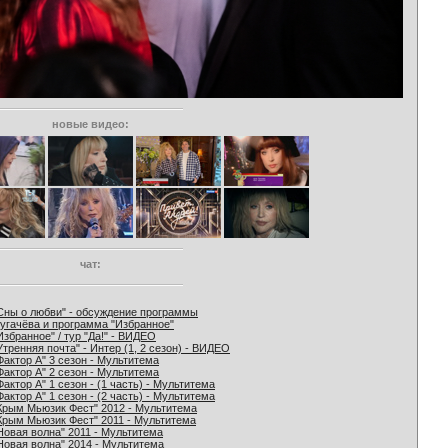
новые видео:
чат:
Сны о любви" - обсуждение программы
угачёва и программа "Избранное"
Избранное" / тур "Да!" - ВИДЕО
Утренняя почта" - Интер (1, 2 сезон) - ВИДЕО
Фактор А" 3 сезон - Мультитема
Фактор А" 2 сезон - Мультитема
Фактор А" 1 сезон - (1 часть) - Мультитема
Фактор А" 1 сезон - (2 часть) - Мультитема
Крым Мьюзик Фест" 2012 - Мультитема
Крым Мьюзик Фест" 2011 - Мультитема
Новая волна" 2011 - Мультитема
Новая волна" 2014 - Мультитема