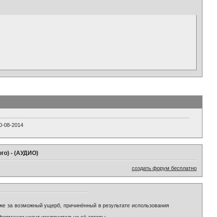
0-08-2014
ого) - (АУДИО)
создать форум бесплатно
же за возможный ущерб, причинённый в результате использования
формации несут исключительно её авторы.