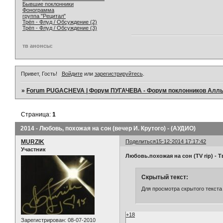
Бывшие поклонники
Фонограмма
группа "Рецитал"
Трёп - Флуд / Обсуждение (2)
Трёп - Флуд / Обсуждение (3)
тв анонсы:
Привет, Гость!
Войдите
или
зарегистрируйтесь
.
»
Forum PUGACHEVA | Форум ПУГАЧЕВА - Форум поклонников Алл
Страница:
1
2014 - Любовь, похожая на сон (вечер И. Крутого) - (АУДИО)
MURZIK
Поделиться
15-12-2014 17:17:42
Участник
Любовь.похожая на сон (TV rip) - Т
Скрытый текст:
Для просмотра скрытого текста
+18
Зарегистрирован
: 08-07-2010