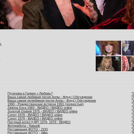
и.
.
Пугачева и Галкин = Любовь?
"
Ваша самая любимая песня Аллы - Флуд / Обсуждение
П
Ваша самая нелюбимая песня Аллы - Флуд / Обсуждение
"
1990 - Рождественские встречи 1991 (полностью)
"
Zielona Gora 1983 - ВИДЕО / ВИДЕО online
"
Золотой Орфей 1975 - ВИДЕО / ВИДЕО online
"
Сопот 1978 - ВИДЕО / ВИДЕО online
"
Сопот 1979 - ВИДЕО / ВИДЕО online
"
Пестрый котел (ГДР) 1976, 1979 - ВИДЕО
"
Фотоработы - Natusik
"
Реставрация ФОТО - ZDD
"
Реставрация ФОТО - Allita
"