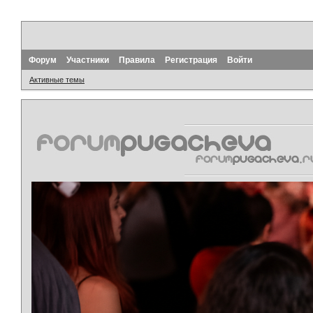
Форум
Участники
Правила
Регистрация
Войти
Активные темы