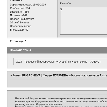
Спасибо!
Зарегистрирован
: 15-09-2019
Сообщений:
314
0
Уважение:
+559
Позитив:
+247
Провел на форуме:
10 дней 9 часов
Последний визит:
Вчера 22:16:49
Страница:
1
Похожие темы
2014 - Творческий вечер Аллы Пугачевой на Новой волне - (АУДИО)
»
Forum PUGACHEVA | Форум ПУГАЧЕВА - Форум поклонников Алл
Настоящий Форум является некоммерческим информационно-коммуникаци
Администрация Форума не несёт ответственности за содержание сообще
размещённой на Форуме информации.
Мнение Администрации Форума может не совпадать с мнением пользовате