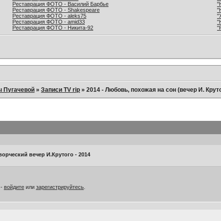
Реставрация ФОТО - Василий Барбье
"
Реставрация ФОТО - Shakespeare
"
Реставрация ФОТО - aleks75
"
Реставрация ФОТО - amid33
"
Реставрация ФОТО - Никита-92
"
ы Пугачевой
»
Записи TV rip
»
2014 - Любовь, похожая на сон (вечер И. Крут
ворческий вечер И.Крутого - 2014
 -
войдите
или
зарегистрируйтесь
.