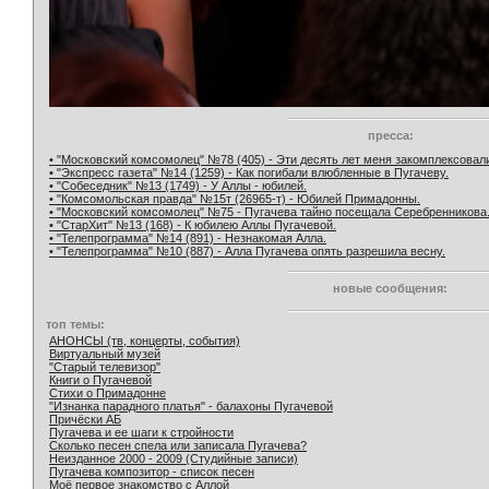
пресса:
• "Московский комсомолец" №78 (405) - Эти десять лет меня закомплексовал
• "Экспресс газета" №14 (1259) - Как погибали влюбленные в Пугачеву.
• "Собеседник" №13 (1749) - У Аллы - юбилей.
• "Комсомольская правда" №15т (26965-т) - Юбилей Примадонны.
• "Московский комсомолец" №75 - Пугачева тайно посещала Серебренникова
• "СтарХит" №13 (168) - К юбилею Аллы Пугачевой.
• "Телепрограмма" №14 (891) - Незнакомая Алла.
• "Телепрограмма" №10 (887) - Алла Пугачева опять разрешила весну.
новые сообщения:
топ темы:
АНОНСЫ (тв, концерты, события)
Виртуальный музей
"Старый телевизор"
Книги о Пугачевой
Стихи о Примадонне
"Изнанка парадного платья" - балахоны Пугачевой
Причёски АБ
Пугачева и ее шаги к стройности
Сколько песен спела или записала Пугачева?
Неизданное 2000 - 2009 (Студийные записи)
Пугачева композитор - список песен
Моё первое знакомство с Аллой