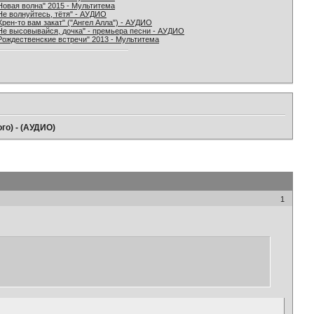
Новая волна" 2015 - Мультитема
Не волнуйтесь, тётя" - АУДИО
Хрен-то вам закат" ("Ангел Алла") - АУДИО
Не высовывайся, дочка" - премьера песни - АУДИО
Рождественские встречи" 2013 - Мультитема
ого) - (АУДИО)
1