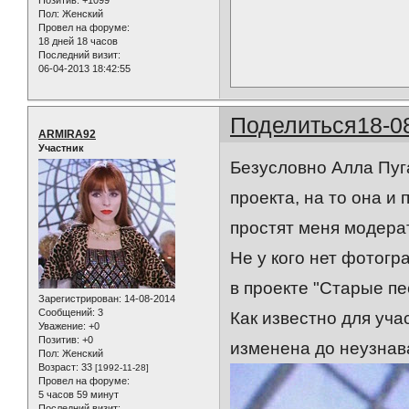
Пол:
Женский
Провел на форуме:
18 дней 18 часов
Последний визит:
06-04-2013 18:42:55
Поделиться
18-0
ARMIRA92
Участник
Безусловно Алла Пуг
проекта, на то она и
простят меня модера
Не у кого нет фотог
в проекте "Старые пе
Зарегистрирован
: 14-08-2014
Сообщений:
3
Как известно для уч
Уважение:
+0
Позитив:
+0
изменена до неузнав
Пол:
Женский
Возраст:
33
[1992-11-28]
Провел на форуме:
5 часов 59 минут
Последний визит: