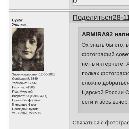
0
Поделиться
28-1
Пучок
Участник
ARMIRA92 напи
Эх знать бы его, 
фотографий совет
нет в интернете. 
полках фотографо
Зарегистрирован
: 12-06-2011
Сообщений:
3649
сложно добраться
Уважение:
+7732
Позитив:
+1580
Царской России С.
Пол:
Мужской
Возраст:
33
[1993-04-01]
Провел на форуме:
сети и весь вечер
5 месяцев 4 дня
Последний визит:
21-06-2026 22:05:19
Связаться с фотогра