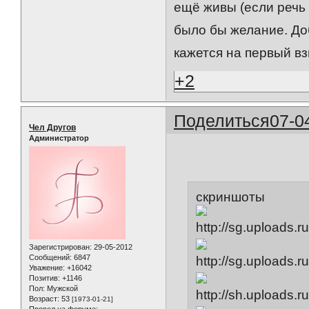
ещё живы (если речь и
было бы желание. Доб
кажется на первый вз
+2
Поделиться
07-0
Чел Другов
Администратор
скриншоты
Зарегистрирован
: 29-05-2012
Сообщений:
6847
Уважение:
+16042
Позитив:
+1146
Пол:
Мужской
Возраст:
53
[1973-01-21]
Провел на форуме: