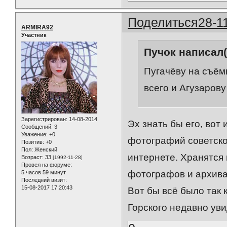
Поделиться
28-1
ARMIRA92
Участник
Пучок написал(
Пугачёву на съём
всего и Агузарову
Зарегистрирован
: 14-08-2014
Эх знать бы его, вот
Сообщений:
3
Уважение:
+0
фотографий советског
Позитив:
+0
Пол:
Женский
интернете. Хранятся 
Возраст:
33
[1992-11-28]
Провел на форуме:
фотографов и архива
5 часов 59 минут
Последний визит:
15-08-2017 17:20:43
Вот бы всё было так 
Горского недавно уви