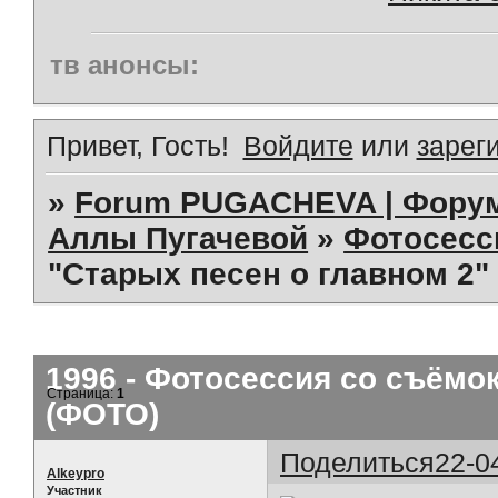
тв анонсы:
Привет, Гость!
Войдите
или
зарег
»
Forum PUGACHEVA | Форум
Аллы Пугачевой
»
Фотосесс
"Старых песен о главном 2" 
1996 - Фотосессия со съёмок
Страница:
1
(ФОТО)
Поделиться
22-0
Alkeypro
Участник