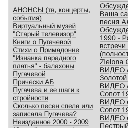
Обсужд
АНОНСЫ (тв, концерты,
Ваша с
события)
песня А
Виртуальный музей
Обсужд
"Старый телевизор"
1990 - 
Книги о Пугачевой
встречи
Стихи о Примадонне
(полнос
"Изнанка парадного
Zielona 
платья" - балахоны
ВИДЕО /
Пугачевой
Золотой
Причёски АБ
ВИДЕО /
Пугачева и ее шаги к
Сопот 1
стройности
ВИДЕО o
Сколько песен спела или
Сопот 1
записала Пугачева?
ВИДЕО o
Неизданное 2000 - 2009
Пестрый