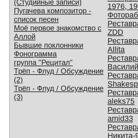
(Студийные записи)
1976, 1
Пугачева композитор -
Фотораб
список песен
Реставр
Моё первое знакомство с
ZDD
Аллой
Реставр
Бывшие поклонники
Allita
Фонограмма
Реставр
группа "Рецитал"
Василий
Трёп - Флуд / Обсуждение
Реставр
(2)
Shakesp
Трёп - Флуд / Обсуждение
Реставр
(3)
aleks75
Реставр
amid33
Реставр
Никита-