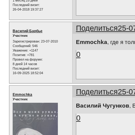
1 месяц 25 дней
Последний визит:
26-04-2018 19:37:27
Поделиться
25-0
Василий Барбье
Участник
Emmochka
, где я то
Зарегистрирован
: 23-07-2010
Сообщений:
546
Уважение:
+1147
0
Позитив:
+781
Провел на форуме:
8 дней 14 часов
Последний визит:
16-09-2025 18:52:04
Поделиться
25-0
Emmochka
Участник
Василий Чугунков
, 
0