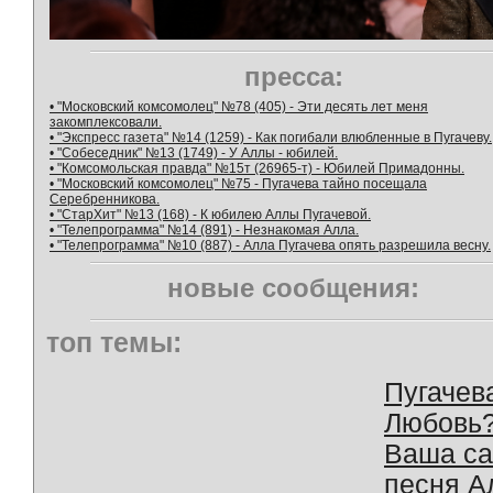
пресса:
• "Московский комсомолец" №78 (405) - Эти десять лет меня
закомплексовали.
• "Экспресс газета" №14 (1259) - Как погибали влюбленные в Пугачеву.
• "Собеседник" №13 (1749) - У Аллы - юбилей.
• "Комсомольская правда" №15т (26965-т) - Юбилей Примадонны.
• "Московский комсомолец" №75 - Пугачева тайно посещала
Серебренникова.
• "СтарХит" №13 (168) - К юбилею Аллы Пугачевой.
• "Телепрограмма" №14 (891) - Незнакомая Алла.
• "Телепрограмма" №10 (887) - Алла Пугачева опять разрешила весну.
новые сообщения:
топ темы:
Пугачев
Любовь
Ваша с
песня А