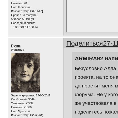
Позитив:
+0
Пол:
Женский
Возраст:
33
[1992-11-28]
Провел на форуме:
5 часов 59 минут
Последний визит:
15-08-2017 17:20:43
Поделиться
27-1
Пучок
Участник
ARMIRA92 напи
Безусловно Алла 
проекта, на то он
да простят меня 
форума. Не у ког
Зарегистрирован
: 12-06-2011
Сообщений:
3649
же участвовала в
Уважение:
+7732
Позитив:
+1580
поделитесь пожал
Пол:
Мужской
Возраст:
33
[1993-04-01]