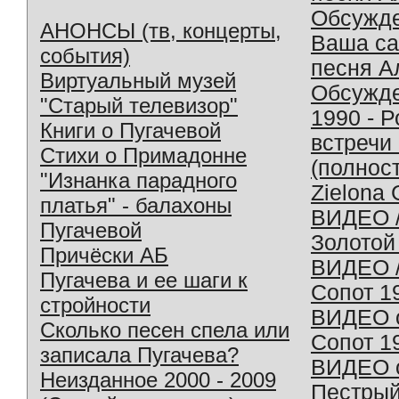
Обсужд
АНОНСЫ (тв, концерты,
Ваша с
события)
песня А
Виртуальный музей
Обсужд
"Старый телевизор"
1990 - 
Книги о Пугачевой
встречи
Стихи о Примадонне
(полнос
"Изнанка парадного
Zielona 
платья" - балахоны
ВИДЕО /
Пугачевой
Золотой
Причёски АБ
ВИДЕО /
Пугачева и ее шаги к
Сопот 1
стройности
ВИДЕО o
Сколько песен спела или
Сопот 1
записала Пугачева?
ВИДЕО o
Неизданное 2000 - 2009
Пестрый