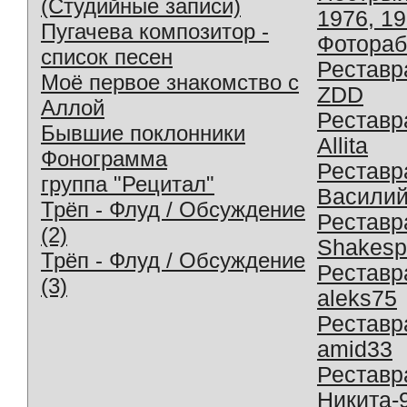
(Студийные записи)
1976, 1
Пугачева композитор -
Фотораб
список песен
Реставр
Моё первое знакомство с
ZDD
Аллой
Реставр
Бывшие поклонники
Allita
Фонограмма
Реставр
группа "Рецитал"
Василий
Трёп - Флуд / Обсуждение
Реставр
(2)
Shakesp
Трёп - Флуд / Обсуждение
Реставр
(3)
aleks75
Реставр
amid33
Реставр
Никита-