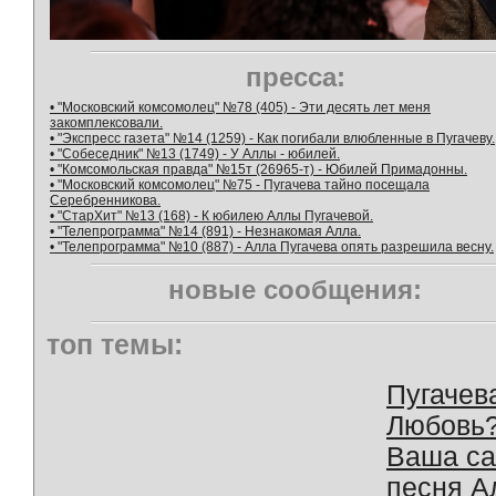
пресса:
• "Московский комсомолец" №78 (405) - Эти десять лет меня
закомплексовали.
• "Экспресс газета" №14 (1259) - Как погибали влюбленные в Пугачеву.
• "Собеседник" №13 (1749) - У Аллы - юбилей.
• "Комсомольская правда" №15т (26965-т) - Юбилей Примадонны.
• "Московский комсомолец" №75 - Пугачева тайно посещала
Серебренникова.
• "СтарХит" №13 (168) - К юбилею Аллы Пугачевой.
• "Телепрограмма" №14 (891) - Незнакомая Алла.
• "Телепрограмма" №10 (887) - Алла Пугачева опять разрешила весну.
новые сообщения:
топ темы:
Пугачев
Любовь
Ваша с
песня А