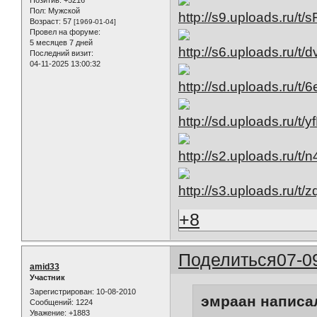
Позитив:
+5216
Пол:
Мужской
Возраст:
57
[1969-01-04]
Провел на форуме:
5 месяцев 7 дней
Последний визит:
04-11-2025 13:00:32
+8
Поделиться
07-0
amid33
Участник
Зарегистрирован
: 10-08-2010
эмраан написал
Сообщений:
1224
Уважение:
+1883