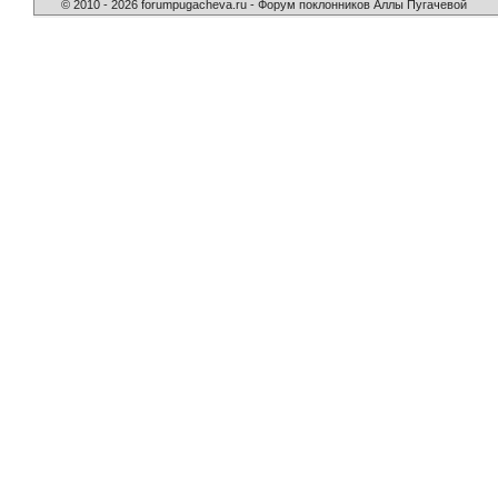
© 2010 - 2026 forumpugacheva.ru - Форум поклонников Аллы Пугачевой