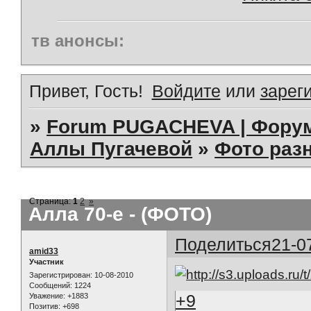
тв анонсы:
Привет, Гость!
Войдите
или
зарег
»
Forum PUGACHEVA | Форум
Аллы Пугачевой
»
Фото раз
Страница:
1
2
»
Алла 70-е - (ФОТО)
Поделиться
21-0
amid33
Участник
Зарегистрирован
: 10-08-2010
Сообщений:
1224
+9
Уважение:
+1883
Позитив:
+698