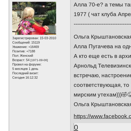
Алла 70-е? а темы та
1977 ( чат клуба Апре
--------------------------------
Ольга Крыштановская
Зарегистрирован
: 15-03-2010
Сообщений:
15119
Алла Пугачева на одной
Уважение:
+16469
Позитив:
+7188
А кто еще есть в архи
Пол:
Женский
Возраст:
54
[1971-09-06]
Провел на форуме:
Арнольд Телевизински
5 месяцев 1 день
Последний визит:
встречаю, настроени
Сегодня 16:12:32
соответствующая, то 
мирским утехам)))🤣
Ольга Крыштановская
https://www.facebook.
0