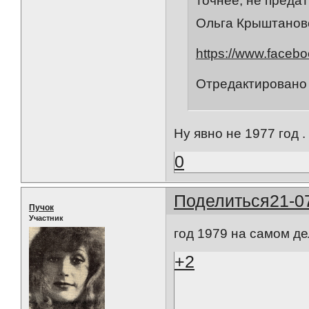
точнее, не предат
Ольга Крыштановс
https://www.faceb
Отредактировано a
Ну явно не 1977 год .
0
Поделиться
21-0
Пучок
Участник
год 1979 на самом д
+2