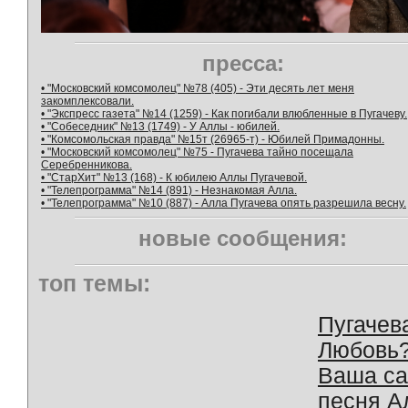
пресса:
• "Московский комсомолец" №78 (405) - Эти десять лет меня
закомплексовали.
• "Экспресс газета" №14 (1259) - Как погибали влюбленные в Пугачеву.
• "Собеседник" №13 (1749) - У Аллы - юбилей.
• "Комсомольская правда" №15т (26965-т) - Юбилей Примадонны.
• "Московский комсомолец" №75 - Пугачева тайно посещала
Серебренникова.
• "СтарХит" №13 (168) - К юбилею Аллы Пугачевой.
• "Телепрограмма" №14 (891) - Незнакомая Алла.
• "Телепрограмма" №10 (887) - Алла Пугачева опять разрешила весну.
новые сообщения:
топ темы:
Пугачев
Любовь
Ваша с
песня А