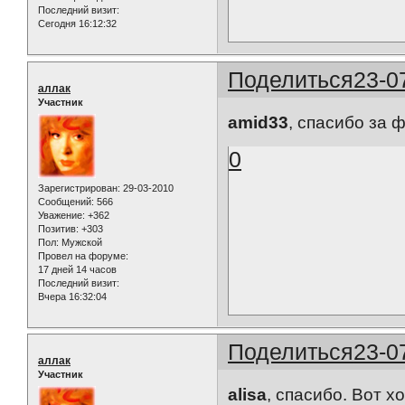
Последний визит:
Сегодня 16:12:32
Поделиться
23-0
аллак
Участник
amid33
, спасибо за 
0
Зарегистрирован
: 29-03-2010
Сообщений:
566
Уважение:
+362
Позитив:
+303
Пол:
Мужской
Провел на форуме:
17 дней 14 часов
Последний визит:
Вчера 16:32:04
Поделиться
23-0
аллак
Участник
alisa
, спасибо. Вот х