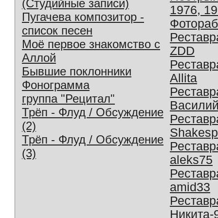
(Студийные записи)
1976, 1
Пугачева композитор -
Фотораб
список песен
Реставр
Моё первое знакомство с
ZDD
Аллой
Реставр
Бывшие поклонники
Allita
Фонограмма
Реставр
группа "Рецитал"
Василий
Трёп - Флуд / Обсуждение
Реставр
(2)
Shakesp
Трёп - Флуд / Обсуждение
Реставр
(3)
aleks75
Реставр
amid33
Реставр
Никита-