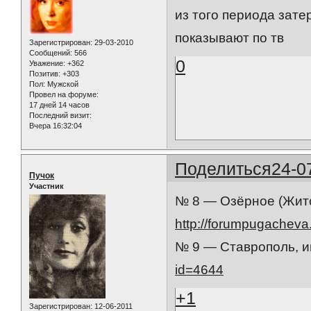
из того периода зате
показывают по тв
Зарегистрирован
: 29-03-2010
Сообщений:
566
0
Уважение:
+362
Позитив:
+303
Пол:
Мужской
Провел на форуме:
17 дней 14 часов
Последний визит:
Вчера 16:32:04
Поделиться
24-0
Пучок
Участник
№ 8 — Озёрное (Жито
http://forumpugacheva
№ 9 — Ставрополь, 
id=4644
+1
Зарегистрирован
: 12-06-2011