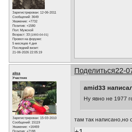
Зарегистрирован
: 12-06-2011
Сообщений:
3649
Уважение:
+7732
Позитив:
+1580
Пол:
Мужской
Возраст:
33
[1993-04-01]
Провел на форуме:
5 месяцев 4 дня
Последний визит:
21-06-2026 22:05:19
Поделиться
22-0
alisa
Участник
amid33 написал
Ну явно не 1977 го
Зарегистрирован
: 15-03-2010
там так написано,но 
Сообщений:
15119
Уважение:
+16469
+1
Позитив:
+7188