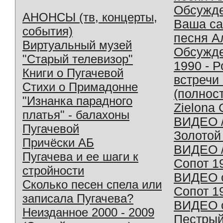
Обсужд
АНОНСЫ (тв, концерты,
Ваша с
события)
песня А
Виртуальный музей
Обсужд
"Старый телевизор"
1990 - 
Книги о Пугачевой
встречи
Стихи о Примадонне
(полнос
"Изнанка парадного
Zielona 
платья" - балахоны
ВИДЕО /
Пугачевой
Золотой
Причёски АБ
ВИДЕО /
Пугачева и ее шаги к
Сопот 1
стройности
ВИДЕО o
Сколько песен спела или
Сопот 1
записала Пугачева?
ВИДЕО o
Неизданное 2000 - 2009
Пестрый