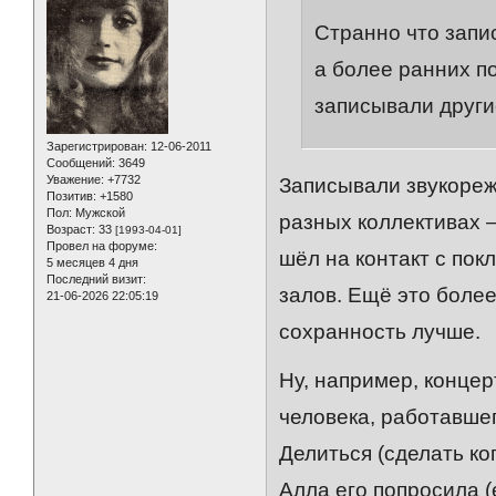
Странно что запи
а более ранних п
записывали други
Зарегистрирован
: 12-06-2011
Сообщений:
3649
Уважение:
+7732
Записывали звукореж
Позитив:
+1580
Пол:
Мужской
разных коллективах 
Возраст:
33
[1993-04-01]
Провел на форуме:
шёл на контакт с пок
5 месяцев 4 дня
Последний визит:
залов. Ещё это более
21-06-2026 22:05:19
сохранность лучше.
Ну, например, концерт
человека, работавше
Делиться (сделать ко
Алла его попросила (