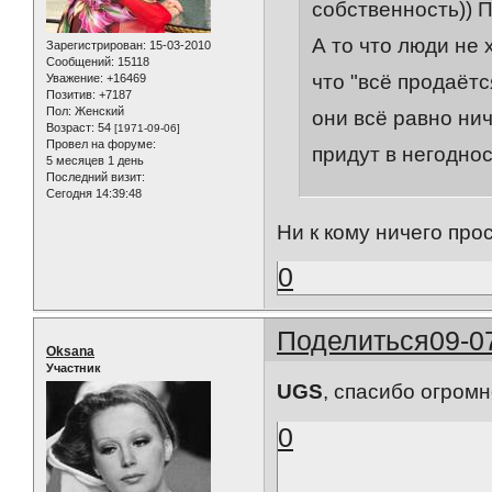
собственность)) П
А то что люди не
Зарегистрирован
: 15-03-2010
Сообщений:
15118
что "всё продаётс
Уважение:
+16469
Позитив:
+7187
Пол:
Женский
они всё равно ни
Возраст:
54
[1971-09-06]
Провел на форуме:
придут в негоднос
5 месяцев 1 день
Последний визит:
Сегодня 14:39:48
Ни к кому ничего про
0
Поделиться
09-0
Oksana
Участник
UGS
, спасибо огромн
0