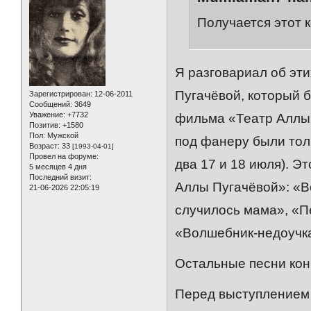
Получается этот 
Я разговариал об эт
Пугачёвой, который 
Зарегистрирован
: 12-06-2011
Сообщений:
3649
Уважение:
+7732
фильма «Театр Аллы 
Позитив:
+1580
Пол:
Мужской
под фанеру были толь
Возраст:
33
[1993-04-01]
Провел на форуме:
два 17 и 18 июля). Э
5 месяцев 4 дня
Последний визит:
Аллы Пугачёвой»: «В
21-06-2026 22:05:19
случилось мама», «П
«Волшебник-недоучка
Остальные песни кон
Перед выступлением 