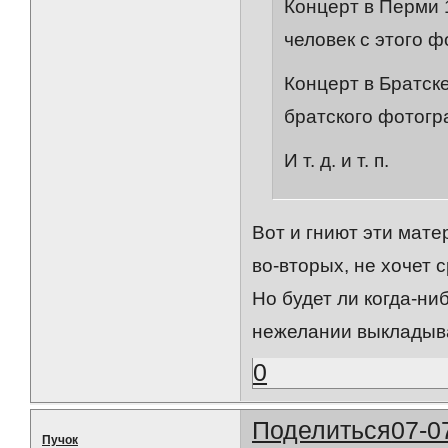
Концерт в Перми 1
человек с этого ф
Концерт в Братске
братского фотогр
И т. д. и т. п.
Вот и гниют эти мате
во-вторых, не хочет 
Но будет ли когда-ни
нежелании выкладыва
0
Поделиться
07-0
Пучок