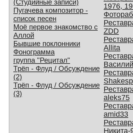
(Студийные записи)
1976, 1
Пугачева композитор -
Фотораб
список песен
Реставр
Моё первое знакомство с
ZDD
Аллой
Реставр
Бывшие поклонники
Allita
Фонограмма
Реставр
группа "Рецитал"
Василий
Трёп - Флуд / Обсуждение
Реставр
(2)
Shakesp
Трёп - Флуд / Обсуждение
Реставр
(3)
aleks75
Реставр
amid33
Реставр
Никита-