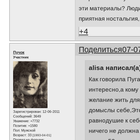
эти материалы? Люди 
приятная ностальгия, 
+4
Поделиться
07-0
Пучок
Участник
alisa написал(а
Как говорила Пуга
интересно,а кому
желание жить для 
домыслы себе,Это
Зарегистрирован
: 12-06-2011
Сообщений:
3649
равнодушие к себ
Уважение:
+7732
Позитив:
+1580
ничего не должна 
Пол:
Мужской
Возраст:
33
[1993-04-01]
Провел на форуме: