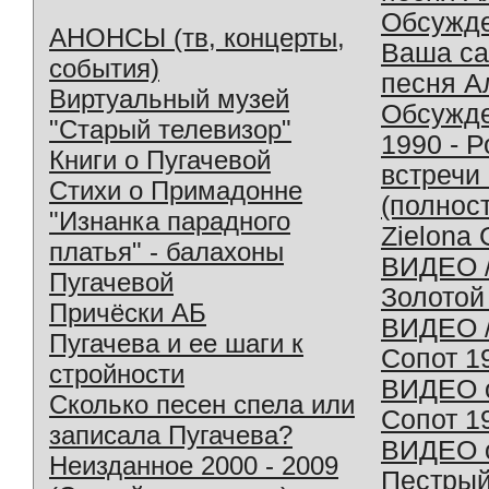
Обсужд
АНОНСЫ (тв, концерты,
Ваша с
события)
песня А
Виртуальный музей
Обсужд
"Старый телевизор"
1990 - 
Книги о Пугачевой
встречи
Стихи о Примадонне
(полнос
"Изнанка парадного
Zielona 
платья" - балахоны
ВИДЕО /
Пугачевой
Золотой
Причёски АБ
ВИДЕО /
Пугачева и ее шаги к
Сопот 1
стройности
ВИДЕО o
Сколько песен спела или
Сопот 1
записала Пугачева?
ВИДЕО o
Неизданное 2000 - 2009
Пестрый