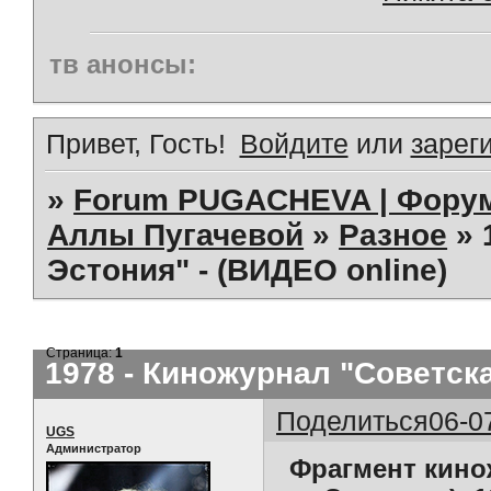
тв анонсы:
Привет, Гость!
Войдите
или
зарег
»
Forum PUGACHEVA | Форум
Аллы Пугачевой
»
Разное
»
Эстония" - (ВИДЕО online)
Страница:
1
1978 - Киножурнал "Советска
Поделиться
06-0
UGS
Администратор
Фрагмент кино