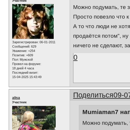
Участник
Можно подумать, те з
Просто повезло что к
А то что люди не хот
продаётся потом", ну
Зарегистрирован
: 06-01-2011
ничего не сделают, з
Сообщений:
629
Уважение:
+254
0
Позитив:
+609
Пол:
Мужской
Провел на форуме:
18 дней 4 часа
Последний визит:
15-04-2025 15:43:49
Поделиться
09-0
alisa
Участник
Mumiaman7 нап
Можно подумать, т