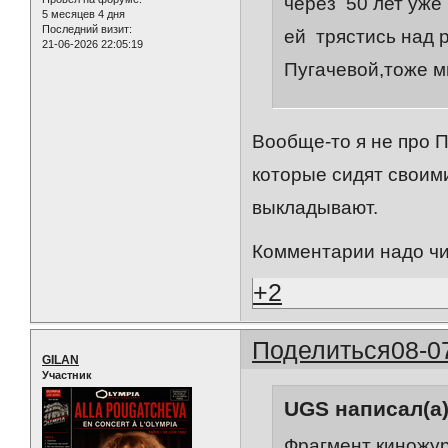
через 50 лет уже 
5 месяцев 4 дня
Последний визит:
ей трястись над 
21-06-2026 22:05:19
Пугачевой,тоже м
Вообще-то я не про П
которые сидят своим
выкладывают.
Комментарии надо чи
+2
Поделиться
08-0
GILAN
Участник
UGS написал(а)
Фрагмент киножур