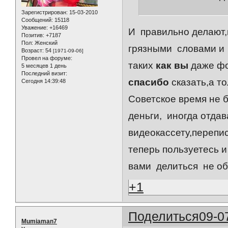
Зарегистрирован
: 15-03-2010
Сообщений:
15118
Уважение:
+16469
И правильно делают,
Позитив:
+7187
Пол:
Женский
грязными словами и 
Возраст:
54
[1971-09-06]
Провел на форуме:
таких
как вы
даже фо
5 месяцев 1 день
Последний визит:
спасибо
сказать,а то
Сегодня 14:39:48
Советское время не б
деньги, иногда отдав
видеокассету,перепис
теперь пользуетесь и
вами делиться не об
+1
Поделиться
09-0
Mumiaman7