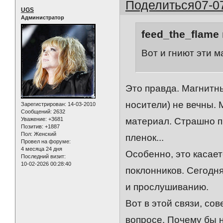
Поделиться
07-0
UGS
Администратор
feed_the_flame 
Вот и гниют эти 
Это правда. Магнитн
носители) не вечны.
Зарегистрирован
: 14-03-2010
Сообщений:
2632
Уважение:
+3681
материал. Страшно пр
Позитив:
+1887
Пол:
Женский
пленок...
Провел на форуме:
4 месяца 24 дня
Особенно, это касае
Последний визит:
10-02-2026 00:28:40
поклонников. Сегодн
и прослушиванию.
Вот в этой связи, с
вопросе. Почему бы 