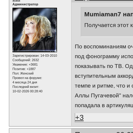
Администратор
Mumiaman7 нап
Получается этот 
По воспоминаниям оч
под фонограмму испо
Зарегистрирован
: 14-03-2010
Сообщений:
2632
Уважение:
+3681
показывать по ТВ. Од
Позитив:
+1887
Пол:
Женский
вступительным аккор
Провел на форуме:
4 месяца 24 дня
темпе и ритме, что и
Последний визит:
10-02-2026 00:28:40
Аллы Пугачевой" нал
попадала в артикуля
+3