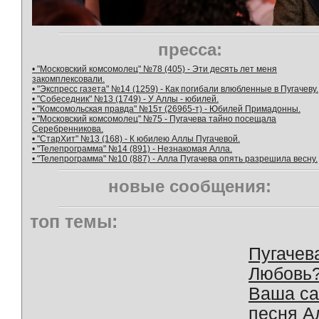
пресса:
• "Московский комсомолец" №78 (405) - Эти десять лет меня
закомплексовали.
• "Экспресс газета" №14 (1259) - Как погибали влюбленные в Пугачеву.
• "Собеседник" №13 (1749) - У Аллы - юбилей.
• "Комсомольская правда" №15т (26965-т) - Юбилей Примадонны.
• "Московский комсомолец" №75 - Пугачева тайно посещала
Серебренникова.
• "СтарХит" №13 (168) - К юбилею Аллы Пугачевой.
• "Телепрограмма" №14 (891) - Незнакомая Алла.
• "Телепрограмма" №10 (887) - Алла Пугачева опять разрешила весну.
новые сообщения:
топ темы:
Пугачев
Любовь
Ваша с
песня А