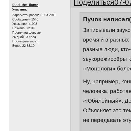
Поделиться
07-0
feed_the_flame
Участник
Зарегистрирован
: 16-03-2011
Пучок написал(
Сообщений:
1540
Уважение:
+1003
Позитив:
+2916
Записывали звуко
Провел на форуме:
26 дней 23 часа
время и в разных
Последний визит:
Вчера 22:53:10
разные люди, кто-
звукорежиссёры к
«Монологи» более
Ну, например, кон
человека, работа
«Юбилейный». Дел
Объясняет это тем
не передавать эту