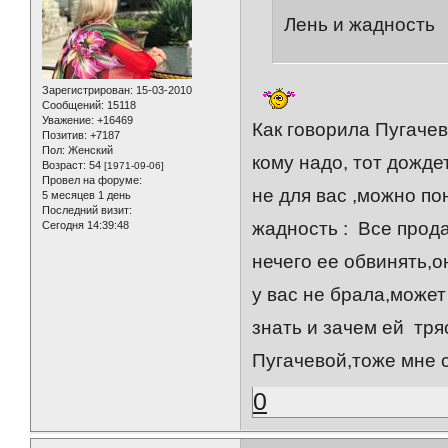
Лень и жадность
Зарегистрирован
: 15-03-2010
Сообщений:
15118
Уважение:
+16469
Как говорила Пугачев
Позитив:
+7187
Пол:
Женский
кому надо, тот дожд
Возраст:
54
[1971-09-06]
Провел на форуме:
не для вас ,можно по
5 месяцев 1 день
Последний визит:
жадность : Все прода
Сегодня 14:39:48
нечего ее обвинять,о
у вас не брала,может
знать и зачем ей тр
Пугачевой,тоже мне 
0