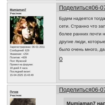
Поделиться
06-0
Mumiaman7
Участник
Будем надеятся тогда
сети. Странно что за
более ранних почти 
другие люди, которые
Зарегистрирован
: 06-01-2011
было очень много, даж
Сообщений:
629
Уважение:
+254
0
Позитив:
+609
Пол:
Мужской
Провел на форуме:
18 дней 4 часа
Последний визит:
15-04-2025 15:43:49
Поделиться
06-0
Пучок
Участник
Mumiaman7 нап