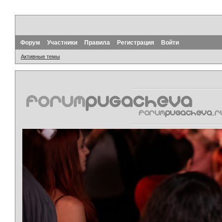
Форум
Участники
Правила
Регистрация
Войти
Активные темы