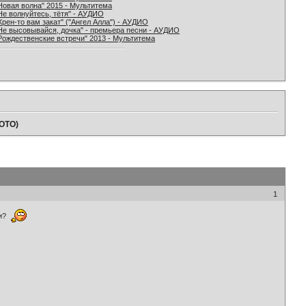
Новая волна" 2015 - Мультитема
Не волнуйтесь, тётя" - АУДИО
Хрен-то вам закат" ("Ангел Алла") - АУДИО
Не высовывайся, дочка" - премьера песни - АУДИО
Рождественские встречи" 2013 - Мультитема
ФОТО)
1
ии?