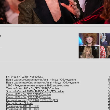
и.
.
Пугачева и Галкин = Любовь?
"
Ваша самая любимая песня Аллы - Флуд / Обсуждение
П
Ваша самая нелюбимая песня Аллы - Флуд / Обсуждение
"
1990 - Рождественские встречи 1991 (полностью)
"
Zielona Gora 1983 - ВИДЕО / ВИДЕО online
"
Золотой Орфей 1975 - ВИДЕО / ВИДЕО online
"
Сопот 1978 - ВИДЕО / ВИДЕО online
"
Сопот 1979 - ВИДЕО / ВИДЕО online
"
Пестрый котел (ГДР) 1976, 1979 - ВИДЕО
"
Фотоработы - Natusik
"
Реставрация ФОТО - ZDD
"
Реставрация ФОТО - Allita
"