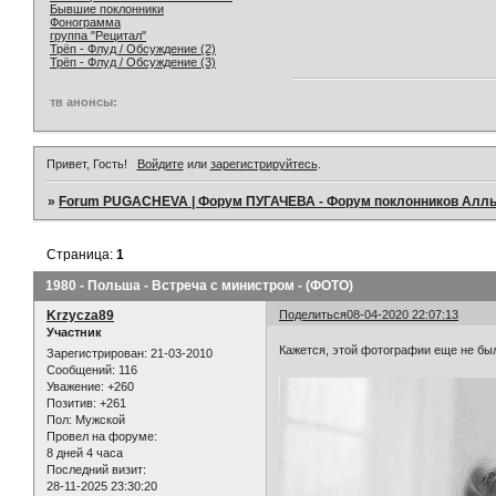
Бывшие поклонники
Фонограмма
группа "Рецитал"
Трёп - Флуд / Обсуждение (2)
Трёп - Флуд / Обсуждение (3)
тв анонсы:
Привет, Гость!
Войдите
или
зарегистрируйтесь
.
»
Forum PUGACHEVA | Форум ПУГАЧЕВА - Форум поклонников Алл
Страница:
1
1980 - Польша - Встреча с министром - (ФОТО)
Krzycza89
Поделиться
08-04-2020 22:07:13
Участник
Кажется, этой фотографии еще не был
Зарегистрирован
: 21-03-2010
Сообщений:
116
Уважение:
+260
Позитив:
+261
Пол:
Мужской
Провел на форуме:
8 дней 4 часа
Последний визит:
28-11-2025 23:30:20