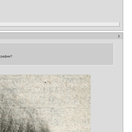
3
ографии?