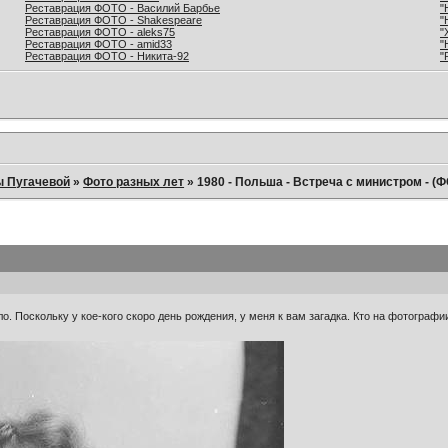
Реставрация ФОТО - Василий Барбье
"
Реставрация ФОТО - Shakespeare
"
Реставрация ФОТО - aleks75
"
Реставрация ФОТО - amid33
"
Реставрация ФОТО - Никита-92
"
ы Пугачевой
»
Фото разных лет
»
1980 - Польша - Встреча с министром - (
о. Поскольку у кое-кого скоро день рождения, у меня к вам загадка. Кто на фотограф