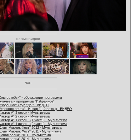
новые видео:
чат:
Сны о любви" - обсуждение программы
угачёва и программа "Избранное"
Избранное" / тур "Да!" - ВИДЕО
Утренняя почта" - Интер (1, 2 сезон) - ВИДЕО
Фактор А" 3 сезон - Мультитема
Фактор А" 2 сезон - Мультитема
Фактор А" 1 сезон - (1 часть) - Мультитема
Фактор А" 1 сезон - (2 часть) - Мультитема
Крым Мьюзик Фест" 2012 - Мультитема
Крым Мьюзик Фест" 2011 - Мультитема
Новая волна" 2011 - Мультитема
Новая волна" 2014 - Мультитема