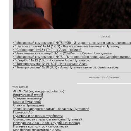
пресса:
• "Московский комсомолец" №78 (405) - Эти десять лет меня закомплексовал
• "Экспресс газета" №14 (1259) - Как погибали влюбленные в Пугачеву.
• "Собеседник" №13 (1749) - У Аллы - юбилей.
• "Комсомольская правда" №15т (26965-т) - Юбилей Примадонны.
• "Московский комсомолец" №75 - Пугачева тайно посещала Серебренникова
• "СтарХит" №13 (168) - К юбилею Аллы Пугачевой.
• "Телепрограмма" №14 (891) - Незнакомая Алла.
• "Телепрограмма" №10 (887) - Алла Пугачева опять разрешила весну.
новые сообщения:
топ темы:
АНОНСЫ (тв, концерты, события)
Виртуальный музей
"Старый телевизор"
Книги о Пугачевой
Стихи о Примадонне
"Изнанка парадного платья" - балахоны Пугачевой
Причёски АБ
Пугачева и ее шаги к стройности
Сколько песен спела или записала Пугачева?
Неизданное 2000 - 2009 (Студийные записи)
Пугачева композитор - список песен
Моё первое знакомство с Аллой