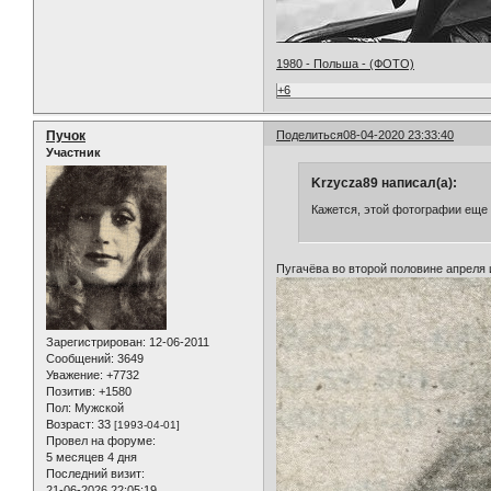
1980 - Польша - (ФОТО)
+6
Пучок
Поделиться
08-04-2020 23:33:40
Участник
Krzycza89 написал(а):
Кажется, этой фотографии еще н
Пугачёва во второй половине апреля
Зарегистрирован
: 12-06-2011
Сообщений:
3649
Уважение:
+7732
Позитив:
+1580
Пол:
Мужской
Возраст:
33
[1993-04-01]
Провел на форуме:
5 месяцев 4 дня
Последний визит:
21-06-2026 22:05:19