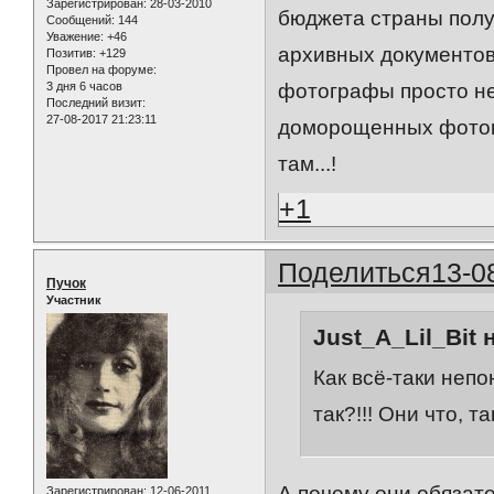
Зарегистрирован
: 28-03-2010
бюджета страны полу
Сообщений:
144
Уважение:
+46
архивных документов
Позитив:
+129
Провел на форуме:
3 дня 6 часов
фотографы просто не 
Последний визит:
27-08-2017 21:23:11
доморощенных фотогр
там...!
+1
Поделиться
13-0
Пучок
Участник
Just_A_Lil_Bit 
Как всё-таки непо
так?!!! Они что, 
А почему они обязат
Зарегистрирован
: 12-06-2011