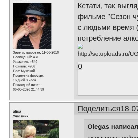
Кстати, так выгл
фильме "Сезон чу
с людьми время (
потребление алког
Зарегистрирован
: 11-06-2010
Сообщений:
431
Уважение:
+549
0
Позитив:
+206
Пол:
Мужской
Провел на форуме:
16 дней 3 часа
Последний визит:
06-05-2026 21:44:39
Поделиться
18-0
alisa
Участник
Olegas написал
ак выглядит сейч