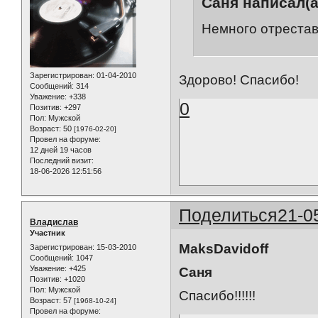
Саня написал(а
Немного отреста
Зарегистрирован
: 01-04-2010
Здорово! Спасибо!
Сообщений:
314
Уважение:
+338
0
Позитив:
+297
Пол:
Мужской
Возраст:
50
[1976-02-20]
Провел на форуме:
12 дней 19 часов
Последний визит:
18-06-2026 12:51:56
Поделиться
21-0
Владислав
Участник
MaksDavidoff
Зарегистрирован
: 15-03-2010
Сообщений:
1047
Уважение:
+425
Саня
Позитив:
+1020
Пол:
Мужской
Спасибо!!!!!!
Возраст:
57
[1968-10-24]
Провел на форуме: