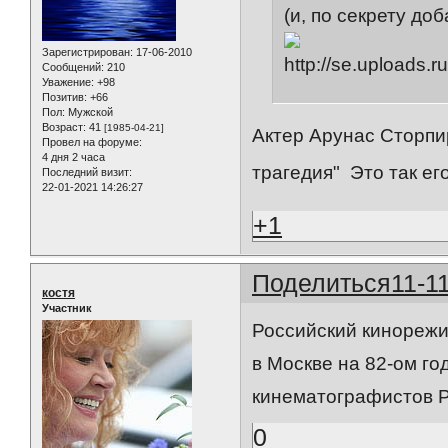
(и, по секрету до
Зарегистрирован
: 17-06-2010
Сообщений:
210
Уважение:
+98
Позитив:
+66
Пол:
Мужской
Возраст:
41
[1985-04-21]
Актер Арунас Сторпир
Провел на форуме:
4 дня 2 часа
трагедия" Это так ег
Последний визит:
22-01-2021 14:26:27
+1
Поделиться
11-1
костя
Участник
Российский кинорежи
в Москве на 82-ом г
кинематографистов 
0