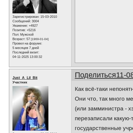
Зарегистрирован
: 15-03-2010
Сообщений:
3004
Уважение:
+4927
Позитив:
+5216
Пол:
Мужской
Возраст:
57
[1969-01-04]
Провел на форуме:
5 месяцев 7 дней
Последний визит:
04-11-2025 13:00:32
Поделиться
11-0
Just_A_Lil_Bit
Участник
Как всё-таки непонятн
Они что, так много м
(или замминистра - х
перезаписали какую-т
государственные учр