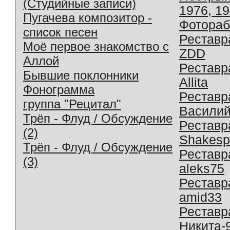
(Студийные записи)
1976, 1
Пугачева композитор -
Фотораб
список песен
Реставр
Моё первое знакомство с
ZDD
Аллой
Реставр
Бывшие поклонники
Allita
Фонограмма
Реставр
группа "Рецитал"
Василий
Трёп - Флуд / Обсуждение
Реставр
(2)
Shakesp
Трёп - Флуд / Обсуждение
Реставр
(3)
aleks75
Реставр
amid33
Реставр
Никита-