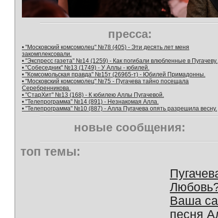
пресса:
• "Московский комсомолец" №78 (405) - Эти десять лет меня
закомплексовали.
• "Экспресс газета" №14 (1259) - Как погибали влюбленные в Пугачеву.
• "Собеседник" №13 (1749) - У Аллы - юбилей.
• "Комсомольская правда" №15т (26965-т) - Юбилей Примадонны.
• "Московский комсомолец" №75 - Пугачева тайно посещала
Серебренникова.
• "СтарХит" №13 (168) - К юбилею Аллы Пугачевой.
• "Телепрограмма" №14 (891) - Незнакомая Алла.
• "Телепрограмма" №10 (887) - Алла Пугачева опять разрешила весну.
новые сообщения:
топ темы:
Пугачев
Любовь
Ваша с
песня А