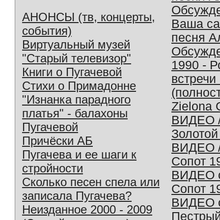
Обсужд
АНОНСЫ (тв, концерты,
Ваша с
события)
песня А
Виртуальный музей
Обсужд
"Старый телевизор"
1990 - 
Книги о Пугачевой
встречи
Стихи о Примадонне
(полнос
"Изнанка парадного
Zielona 
платья" - балахоны
ВИДЕО /
Пугачевой
Золотой
Причёски АБ
ВИДЕО /
Пугачева и ее шаги к
Сопот 1
стройности
ВИДЕО o
Сколько песен спела или
Сопот 1
записала Пугачева?
ВИДЕО o
Неизданное 2000 - 2009
Пестрый