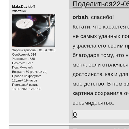
Поделиться
22-0
MaksDavidoff
Участник
orbah
, спасибо!
Кстати, что касается 
не самых удачных по
украсила его своим п
Зарегистрирован
: 01-04-2010
благодаря тому, что 
Сообщений:
314
Уважение:
+338
Позитив:
+297
меня, если отвлечьс
Пол:
Мужской
Возраст:
50
[1976-02-20]
достоинств, как и для
Провел на форуме:
12 дней 19 часов
мое детство. В нем з
Последний визит:
18-06-2026 12:51:56
картина сохранила о
восьмидесятых.
0