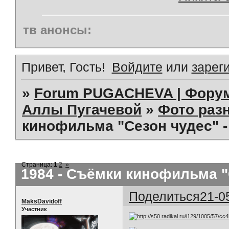
тв анонсы:
Привет, Гость!
Войдите
или
зарег
»
Forum PUGACHEVA | Форум
Аллы Пугачевой
»
Фото раз
кинофильма "Сезон чудес" -
Страница:
1
2
»
1984 - Съёмки кинофильма "
Поделиться
21-0
MaksDavidoff
Участник