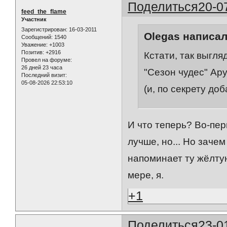
Поделиться
20-0
feed_the_flame
Участник
Зарегистрирован
: 16-03-2011
Olegas написал
Сообщений:
1540
Уважение:
+1003
Позитив:
+2916
Кстати, так выгл
Провел на форуме:
26 дней 23 часа
"Сезон чудес" Ар
Последний визит:
05-08-2026 22:53:10
(и, по секрету до
И что теперь? Во-перв
лучше, но... Но заче
напоминает ту жёлту
мере, я.
+1
Поделиться
23-0