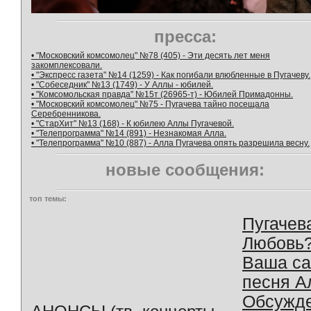
пресса:
• "Московский комсомолец" №78 (405) - Эти десять лет меня
закомплексовали.
• "Экспресс газета" №14 (1259) - Как погибали влюбленные в Пугачеву.
• "Собеседник" №13 (1749) - У Аллы - юбилей.
• "Комсомольская правда" №15т (26965-т) - Юбилей Примадонны.
• "Московский комсомолец" №75 - Пугачева тайно посещала
Серебренникова.
• "СтарХит" №13 (168) - К юбилею Аллы Пугачевой.
• "Телепрограмма" №14 (891) - Незнакомая Алла.
• "Телепрограмма" №10 (887) - Алла Пугачева опять разрешила весну.
новые сообщения:
топ темы:
Пугачев
Любовь
Ваша с
песня А
Обсужд