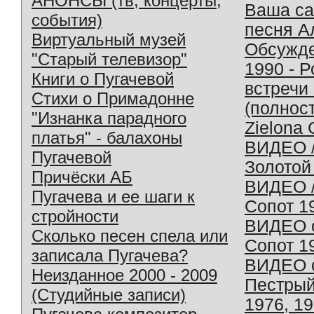
АНОНСЫ (тв, концерты,
Ваша с
события)
песня А
Виртуальный музей
Обсужд
"Старый телевизор"
1990 - 
Книги о Пугачевой
встречи
Стихи о Примадонне
(полнос
"Изнанка парадного
Zielona 
платья" - балахоны
ВИДЕО /
Пугачевой
Золотой
Причёски АБ
ВИДЕО /
Пугачева и ее шаги к
Сопот 1
стройности
ВИДЕО o
Сколько песен спела или
Сопот 1
записала Пугачева?
ВИДЕО o
Неизданное 2000 - 2009
Пестрый
(Студийные записи)
1976, 1