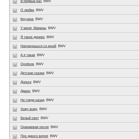
В первый раз
BWV
О любви
BWV
Кручина
BWV
У меня, Марины
BWV
Я такое дерево
BWV
Наплачешься со мной
BWV
А я такая
BWV
Орлёнок
BWV
Детские сказки
BWV
Дороги
BWV
Джинн
BWV
Не гляди назад
BWV
Хожу-вожу
BWV
Белый свет
BWV
Оранжевая песня
BWV
Про дикого вепря
BWV