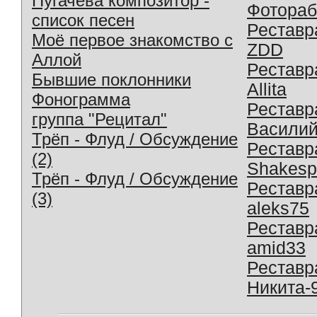
Пугачева композитор -
Фотораб
список песен
Реставр
Моё первое знакомство с
ZDD
Аллой
Реставр
Бывшие поклонники
Allita
Фонограмма
Реставр
группа "Рецитал"
Василий
Трёп - Флуд / Обсуждение
Реставр
(2)
Shakesp
Трёп - Флуд / Обсуждение
Реставр
(3)
aleks75
Реставр
amid33
Реставр
Никита-