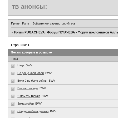
тв анонсы:
Привет, Гость!
Войдите
или
зарегистрируйтесь
.
»
Forum PUGACHEVA | Форум ПУГАЧЕВА - Форум поклонников Алл
Страница:
1
Песни, которые в розыске
Тема
Нида
BWV
По роще калиновой
BWV
Если б не было войны
BWV
Песня о городе
BWV
Я память трогаю
BWV
Зима любви
BWV
Сердце любить должно
BWV