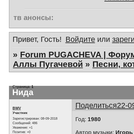
тв анонсы:
Привет, Гость!
Войдите
или
зарег
»
Forum PUGACHEVA | Форум
Аллы Пугачевой
»
Песни, к
Страница:
1
Нида
Поделиться
22-0
BWV
Участник
Год:
1980
Зарегистрирован
: 08-09-2018
Сообщений:
486
Уважение:
+1
Автор музыки:
Игорь
Позитив:
+0