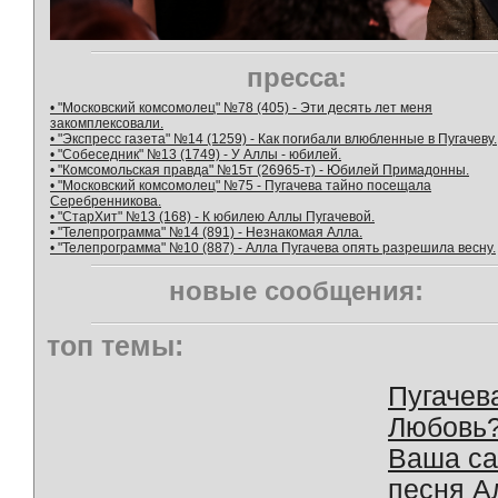
пресса:
• "Московский комсомолец" №78 (405) - Эти десять лет меня
закомплексовали.
• "Экспресс газета" №14 (1259) - Как погибали влюбленные в Пугачеву.
• "Собеседник" №13 (1749) - У Аллы - юбилей.
• "Комсомольская правда" №15т (26965-т) - Юбилей Примадонны.
• "Московский комсомолец" №75 - Пугачева тайно посещала
Серебренникова.
• "СтарХит" №13 (168) - К юбилею Аллы Пугачевой.
• "Телепрограмма" №14 (891) - Незнакомая Алла.
• "Телепрограмма" №10 (887) - Алла Пугачева опять разрешила весну.
новые сообщения:
топ темы:
Пугачев
Любовь
Ваша с
песня А