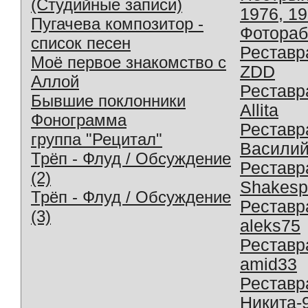
(Студийные записи)
1976, 1
Пугачева композитор -
Фотораб
список песен
Реставр
Моё первое знакомство с
ZDD
Аллой
Реставр
Бывшие поклонники
Allita
Фонограмма
Реставр
группа "Рецитал"
Василий
Трёп - Флуд / Обсуждение
Реставр
(2)
Shakesp
Трёп - Флуд / Обсуждение
Реставр
(3)
aleks75
Реставр
amid33
Реставр
Никита-