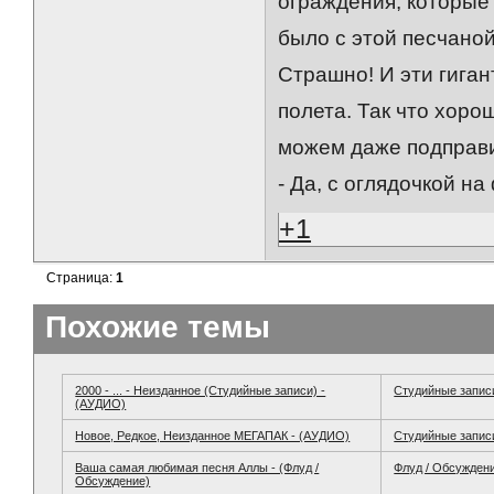
ограждения, которые 
было с этой песчаной
Страшно! И эти гига
полета. Так что хоро
можем даже подправит
- Да, с оглядочкой на
+1
Страница:
1
Похожие темы
2000 - ... - Неизданное (Студийные записи) -
Студийные запис
(АУДИО)
Новое, Редкое, Неизданное МЕГАПАК - (АУДИО)
Студийные запис
Ваша самая любимая песня Аллы - (Флуд /
Флуд / Обсужден
Обсуждение)