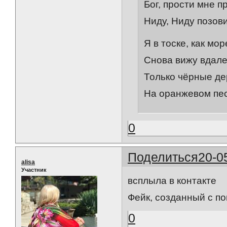
Бог, прости мне п
Ниду, Ниду позови
Я в тоске, как мор
Снова вижу вдал
Только чёрные де
На оранжевом песк
0
Поделиться
20-0
alisa
Участник
всплыла в контакте
Фейк, созданный с п
0