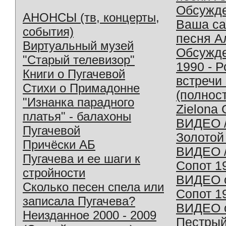
Обсужд
АНОНСЫ (тв, концерты,
Ваша с
события)
песня А
Виртуальный музей
Обсужд
"Старый телевизор"
1990 - 
Книги о Пугачевой
встречи
Стихи о Примадонне
(полнос
"Изнанка парадного
Zielona 
платья" - балахоны
ВИДЕО /
Пугачевой
Золотой
Причёски АБ
ВИДЕО /
Пугачева и ее шаги к
Сопот 1
стройности
ВИДЕО o
Сколько песен спела или
Сопот 1
записала Пугачева?
ВИДЕО o
Неизданное 2000 - 2009
Пестрый