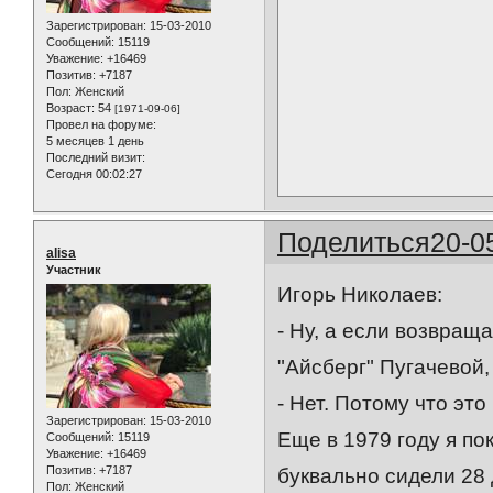
Зарегистрирован
: 15-03-2010
Сообщений:
15119
Уважение:
+16469
Позитив:
+7187
Пол:
Женский
Возраст:
54
[1971-09-06]
Провел на форуме:
5 месяцев 1 день
Последний визит:
Сегодня 00:02:27
Поделиться
20-0
alisa
Участник
Игорь Николаев:
- Ну, а если возвращ
"Айсберг" Пугачевой
- Нет. Потому что это
Зарегистрирован
: 15-03-2010
Еще в 1979 году я пок
Сообщений:
15119
Уважение:
+16469
Позитив:
+7187
буквально сидели 28
Пол:
Женский