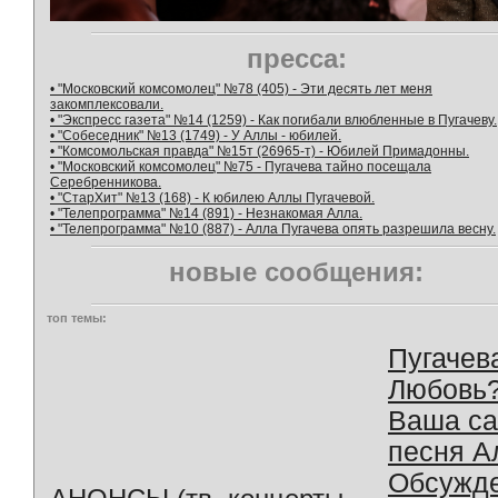
пресса:
• "Московский комсомолец" №78 (405) - Эти десять лет меня
закомплексовали.
• "Экспресс газета" №14 (1259) - Как погибали влюбленные в Пугачеву.
• "Собеседник" №13 (1749) - У Аллы - юбилей.
• "Комсомольская правда" №15т (26965-т) - Юбилей Примадонны.
• "Московский комсомолец" №75 - Пугачева тайно посещала
Серебренникова.
• "СтарХит" №13 (168) - К юбилею Аллы Пугачевой.
• "Телепрограмма" №14 (891) - Незнакомая Алла.
• "Телепрограмма" №10 (887) - Алла Пугачева опять разрешила весну.
новые сообщения:
топ темы:
Пугачев
Любовь
Ваша с
песня А
Обсужд