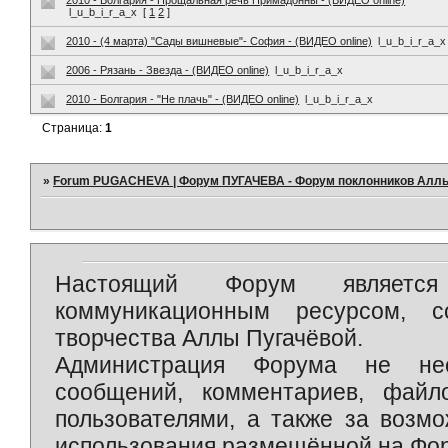
2010 - Болгария - Прощальная речь Примадонны - (ВИДЕО online)
l_u_b_i_r_a_x
[
1
2
]
2010 - (4 марта) "Сады вишневые"- София - (ВИДЕО online)
l_u_b_i_r_a_x
2006 - Рязань - Звезда - (ВИДЕО online)
l_u_b_i_r_a_x
2010 - Болгария - "Не плачь" - (ВИДЕО online)
l_u_b_i_r_a_x
Страница:
1
»
Forum PUGACHEVA | Форум ПУГАЧЕВА - Форум поклонников Алл
Настоящий Форум является 
коммуникационным ресурсом, 
творчества Аллы Пугачёвой.
Администрация Форума не нес
сообщений, комментариев, фай
пользователями, а также за возм
использования размещённой на Фо