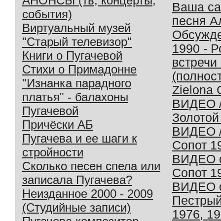
АНОНСЫ (тв, концерты,
Ваша с
события)
песня А
Виртуальный музей
Обсужд
"Старый телевизор"
1990 - 
Книги о Пугачевой
встречи
Стихи о Примадонне
(полнос
"Изнанка парадного
Zielona 
платья" - балахоны
ВИДЕО /
Пугачевой
Золотой
Причёски АБ
ВИДЕО /
Пугачева и ее шаги к
Сопот 1
стройности
ВИДЕО o
Сколько песен спела или
Сопот 1
записала Пугачева?
ВИДЕО o
Неизданное 2000 - 2009
Пестрый
(Студийные записи)
1976, 1