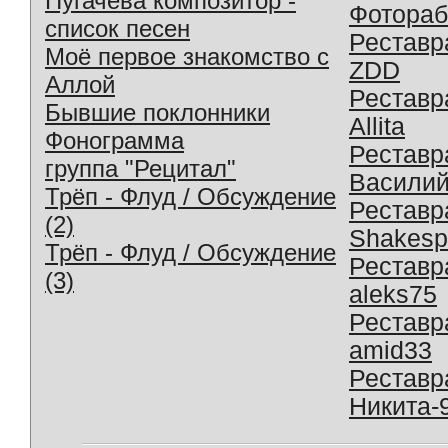
Пугачева композитор -
Фотораб
список песен
Реставр
Моё первое знакомство с
ZDD
Аллой
Реставр
Бывшие поклонники
Allita
Фонограмма
Реставр
группа "Рецитал"
Василий
Трёп - Флуд / Обсуждение
Реставр
(2)
Shakesp
Трёп - Флуд / Обсуждение
Реставр
(3)
aleks75
Реставр
amid33
Реставр
Никита-