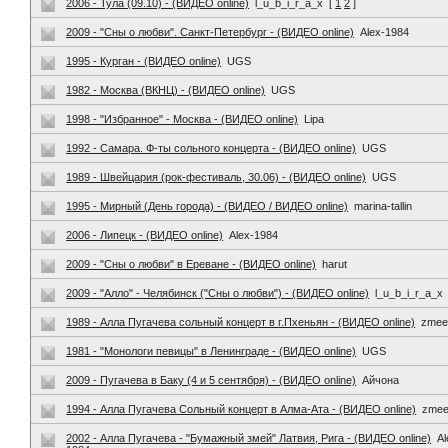
2006 - Тула (09.10) - (ВИДЕО online)
l_u_b_i_r_a_x
[
1
2
]
2009 - "Сны о любви". Санкт-Петербург - (ВИДЕО online)
Alex-1984
1995 - Курган - (ВИДЕО online)
UGS
1982 - Москва (ВКНЦ) - (ВИДЕО online)
UGS
1998 - "Избранное" - Москва - (ВИДЕО online)
Lipa
1992 - Самара. Ф-ты сольного концерта - (ВИДЕО online)
UGS
1989 - Швейцария (рок-фестиваль, 30.06) - (ВИДЕО online)
UGS
1995 - Мирный (День города) - (ВИДЕО / ВИДЕО online)
marina-tallin
2006 - Липецк - (ВИДЕО online)
Alex-1984
2009 - "Сны о любви" в Ереване - (ВИДЕО online)
harut
2009 - "Алло" - Челябинск ("Сны о любви") - (ВИДЕО online)
l_u_b_i_r_a_x
1989 - Алла Пугачева сольный концерт в г.Пхеньян - (ВИДЕО online)
zmee
1981 - "Монологи певицы" в Ленинграде - (ВИДЕО online)
UGS
2009 - Пугачева в Баку (4 и 5 сентября) - (ВИДЕО online)
Айчона
1994 - Алла Пугачева Сольный концерт в Алма-Ата - (ВИДЕО online)
zmee
2002 - Алла Пугачева - "Бумажный змей" Латвия, Рига - (ВИДЕО online)
Al