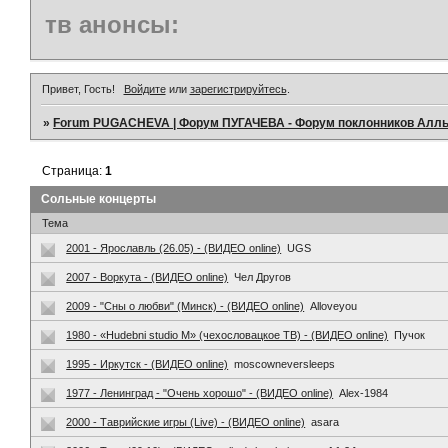
тв анонсы:
Привет, Гость!
Войдите
или
зарегистрируйтесь
.
»
Forum PUGACHEVA | Форум ПУГАЧЕВА - Форум поклонников Алл
Страница:
1
Сольные концерты
Тема
2001 - Ярославль (26.05) - (ВИДЕО online)
UGS
2007 - Воркута - (ВИДЕО online)
Чел Другов
2009 - "Сны о любви" (Минск) - (ВИДЕО online)
Alloveyou
1980 - «Hudebni studio M» (чехословацкое ТВ) - (ВИДЕО online)
Пучок
1995 - Иркутск - (ВИДЕО online)
moscowneversleeps
1977 - Ленинград - "Очень хорошо" - (ВИДЕО online)
Alex-1984
2000 - Таврийские игры (Live) - (ВИДЕО online)
asara