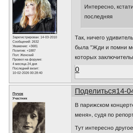
Интересно, кстати
последняя
Так, ничего удивител
Зарегистрирован
: 14-03-2010
Сообщений:
2632
Уважение:
+3681
была "Жди и помни ме
Позитив:
+1887
Пол:
Женский
которых заключительн
Провел на форуме:
4 месяца 24 дня
0
Последний визит:
10-02-2026 00:28:40
Поделиться
14-0
Пучок
Участник
В парижском концерт
меня», судя по репо
Тут интересно друго