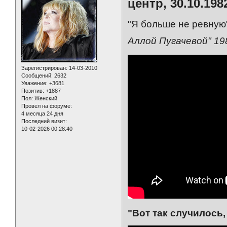
центр, 30.10.1982
"Я больше не ревную"
Аллой Пугачевой" 19
Зарегистрирован
: 14-03-2010
Сообщений:
2632
Уважение:
+3681
Позитив:
+1887
Пол:
Женский
Провел на форуме:
4 месяца 24 дня
Последний визит:
10-02-2026 00:28:40
"Вот так случилось,