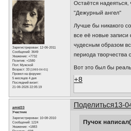
Остаётся надеяться, ч
"Дежурный ангел"
Лучше бы никакого с
все её новые записи
чудесным образом вс
Зарегистрирован
: 12-06-2011
Сообщений:
3649
периода творчества с 
Уважение:
+7732
Позитив:
+1580
Пол:
Мужской
Вот это был бы реал
Возраст:
33
[1993-04-01]
Провел на форуме:
+8
5 месяцев 4 дня
Последний визит:
21-06-2026 22:05:19
Поделиться
13-0
amid33
Участник
Зарегистрирован
: 10-08-2010
Пучок написал(
Сообщений:
1224
Уважение:
+1883
Позитив:
+698