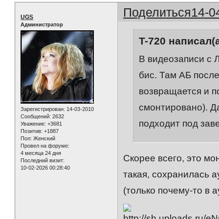
Поделиться
14-0
UGS
Администратор
T-720 написал(а
В видеозаписи с 
бис. Там АБ после
возвращается и по
смонтировано). Д
Зарегистрирован
: 14-03-2010
Сообщений:
2632
подходит под зав
Уважение:
+3681
Позитив:
+1887
Пол:
Женский
Провел на форуме:
4 месяца 24 дня
Скорее всего, это м
Последний визит:
10-02-2026 00:28:40
такая, сохранилась а
(только почему-то в 