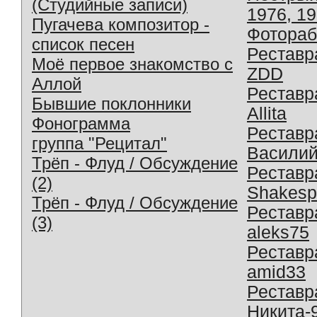
(Студийные записи)
1976, 1
Пугачева композитор -
Фотораб
список песен
Реставр
Моё первое знакомство с
ZDD
Аллой
Реставр
Бывшие поклонники
Allita
Фонограмма
Реставр
группа "Рецитал"
Василий
Трёп - Флуд / Обсуждение
Реставр
(2)
Shakesp
Трёп - Флуд / Обсуждение
Реставр
(3)
aleks75
Реставр
amid33
Реставр
Никита-