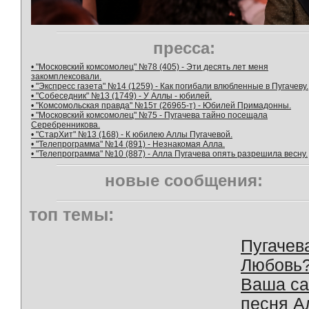
пресса:
• "Московский комсомолец" №78 (405) - Эти десять лет меня
закомплексовали.
• "Экспресс газета" №14 (1259) - Как погибали влюбленные в Пугачеву.
• "Собеседник" №13 (1749) - У Аллы - юбилей.
• "Комсомольская правда" №15т (26965-т) - Юбилей Примадонны.
• "Московский комсомолец" №75 - Пугачева тайно посещала
Серебренникова.
• "СтарХит" №13 (168) - К юбилею Аллы Пугачевой.
• "Телепрограмма" №14 (891) - Незнакомая Алла.
• "Телепрограмма" №10 (887) - Алла Пугачева опять разрешила весну.
новые сообщения:
топ темы:
Пугачев
Любовь
Ваша с
песня А