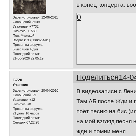
в конец концерта, во
0
Зарегистрирован
: 12-06-2011
Сообщений:
3649
Уважение:
+7732
Позитив:
+1580
Пол:
Мужской
Возраст:
33
[1993-04-01]
Провел на форуме:
5 месяцев 4 дня
Последний визит:
21-06-2026 22:05:19
Поделиться
14-0
T-720
Участник
В видеозаписи с Лени
Зарегистрирован
: 20-04-2010
Сообщений:
29
Уважение:
+12
Там АБ после Жди и п
Позитив:
+0
Провел на форуме:
поёт песню на бис (и
21 день 10 часов
Последний визит:
на мой взгляд песня 
Сегодня 07:22:28
жди и помни меня