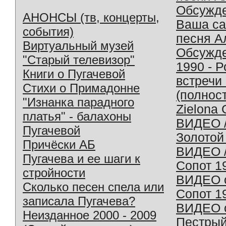
Обсужд
АНОНСЫ (тв, концерты,
Ваша с
события)
песня А
Виртуальный музей
Обсужд
"Старый телевизор"
1990 - 
Книги о Пугачевой
встречи
Стихи о Примадонне
(полнос
"Изнанка парадного
Zielona 
платья" - балахоны
ВИДЕО /
Пугачевой
Золотой
Причёски АБ
ВИДЕО /
Пугачева и ее шаги к
Сопот 1
стройности
ВИДЕО o
Сколько песен спела или
Сопот 1
записала Пугачева?
ВИДЕО o
Неизданное 2000 - 2009
Пестрый