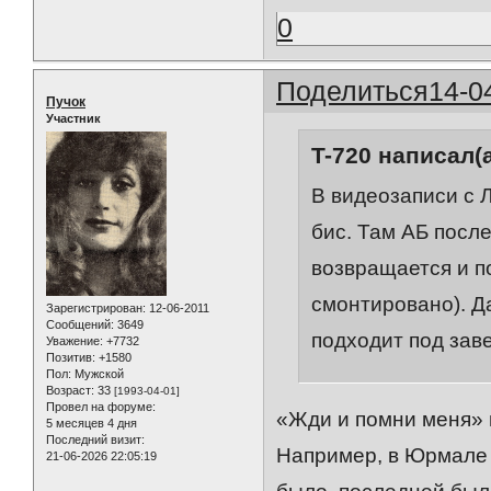
0
Поделиться
14-0
Пучок
Участник
T-720 написал(а
В видеозаписи с 
бис. Там АБ после
возвращается и по
смонтировано). Д
Зарегистрирован
: 12-06-2011
Сообщений:
3649
подходит под зав
Уважение:
+7732
Позитив:
+1580
Пол:
Мужской
Возраст:
33
[1993-04-01]
Провел на форуме:
«Жди и помни меня» в
5 месяцев 4 дня
Последний визит:
Например, в Юрмале (
21-06-2026 22:05:19