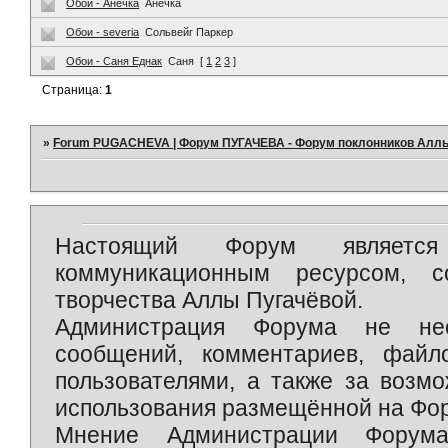
Обои - Анечка
Анечка
Обои - severia
Сольвейг Паркер
Обои - Саня Еднак
Саня
[
1
2
3
]
Страница:
1
»
Forum PUGACHEVA | Форум ПУГАЧЕВА - Форум поклонников Алл
Настоящий Форум является 
коммуникационным ресурсом, 
творчества Аллы Пугачёвой.
Администрация Форума не нес
сообщений, комментариев, фай
пользователями, а также за возм
использования размещённой на Фо
Мнение Администрации Форум