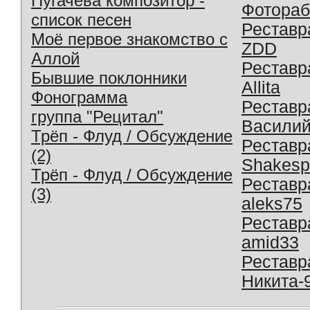
Пугачева композитор -
Фотораб
список песен
Реставр
Моё первое знакомство с
ZDD
Аллой
Реставр
Бывшие поклонники
Allita
Фонограмма
Реставр
группа "Рецитал"
Василий
Трёп - Флуд / Обсуждение
Реставр
(2)
Shakesp
Трёп - Флуд / Обсуждение
Реставр
(3)
aleks75
Реставр
amid33
Реставр
Никита-