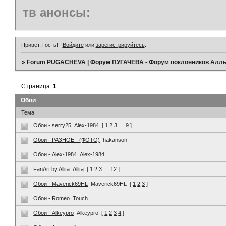
тв анонсы:
Привет, Гость!
Войдите
или
зарегистрируйтесь
.
»
Forum PUGACHEVA | Форум ПУГАЧЕВА - Форум поклонников Алл
Страница:
1
Обои
Тема
Обои - serry25
Alex-1984
[
1
2
3
…
9
]
Обои - РАЗНОЕ - (ФОТО)
hakanson
Обои - Alex-1984
Alex-1984
FanArt by Allita
Allita
[
1
2
3
…
12
]
Обои - Maverick69HL
Maverick69HL
[
1
2
3
]
Обои - Romeo
Touch
Обои - Alkeypro
Alkeypro
[
1
2
3
4
]