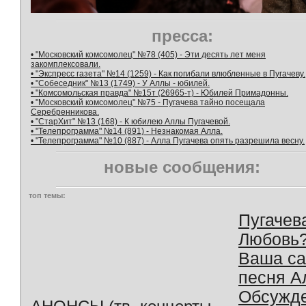
пресса:
• "Московский комсомолец" №78 (405) - Эти десять лет меня
закомплексовали.
• "Экспресс газета" №14 (1259) - Как погибали влюбленные в Пугачеву.
• "Собеседник" №13 (1749) - У Аллы - юбилей.
• "Комсомольская правда" №15т (26965-т) - Юбилей Примадонны.
• "Московский комсомолец" №75 - Пугачева тайно посещала
Серебренникова.
• "СтарХит" №13 (168) - К юбилею Аллы Пугачевой.
• "Телепрограмма" №14 (891) - Незнакомая Алла.
• "Телепрограмма" №10 (887) - Алла Пугачева опять разрешила весну.
новые сообщения:
топ темы:
Пугачев
Любовь
Ваша с
песня А
Обсужд