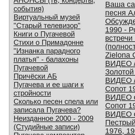
АНОНСЫ (тв, концерты,
Ваша с
события)
песня А
Виртуальный музей
Обсужд
"Старый телевизор"
1990 - 
Книги о Пугачевой
встречи
Стихи о Примадонне
(полнос
"Изнанка парадного
Zielona 
платья" - балахоны
ВИДЕО /
Пугачевой
Золотой
Причёски АБ
ВИДЕО /
Пугачева и ее шаги к
Сопот 1
стройности
ВИДЕО o
Сколько песен спела или
Сопот 1
записала Пугачева?
ВИДЕО o
Неизданное 2000 - 2009
Пестрый
(Студийные записи)
1976, 1