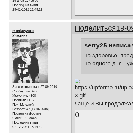
15 дней 17 часов
Последний визит:
25-02-2022 22:45:19
Поделиться
19-0
monkeyzero
Участник
serry25 написал
на здоровье. про
не одного дня-ну
Зарегистрирован
: 27-09-2010
Сообщений:
427
Уважение:
+300
Позитив:
+116
чаще и Вы продолжал
Пол:
Мужской
Возраст:
47
[1979-04-06]
0
Провел на форуме:
6 дней 14 часов
Последний визит:
07-12-2024 18:46:40