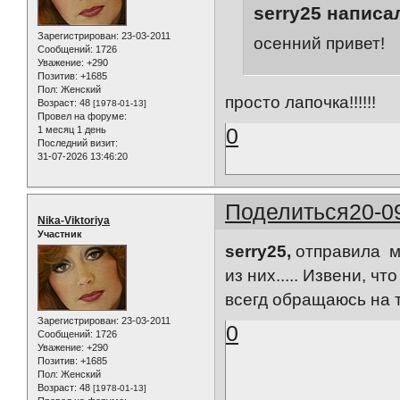
serry25 написал
Зарегистрирован
: 23-03-2011
осенний привет!
Сообщений:
1726
Уважение:
+290
Позитив:
+1685
Пол:
Женский
просто лапочка!!!!!!
Возраст:
48
[1978-01-13]
Провел на форуме:
0
1 месяц 1 день
Последний визит:
31-07-2026 13:46:20
Поделиться
20-0
Nika-Viktoriya
Участник
serry25,
отправила м
из них..... Извени, чт
всегд обращаюсь на ты
Зарегистрирован
: 23-03-2011
0
Сообщений:
1726
Уважение:
+290
Позитив:
+1685
Пол:
Женский
Возраст:
48
[1978-01-13]