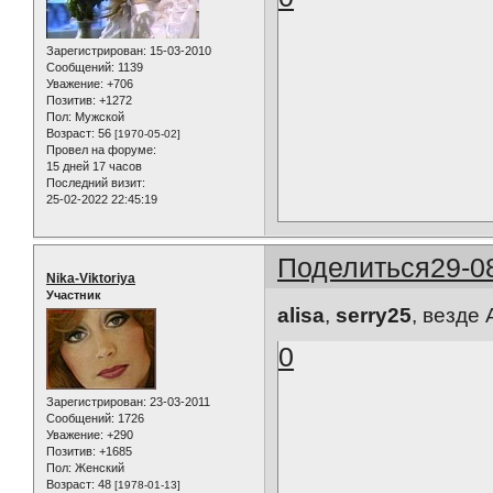
Зарегистрирован
: 15-03-2010
Сообщений:
1139
Уважение:
+706
Позитив:
+1272
Пол:
Мужской
Возраст:
56
[1970-05-02]
Провел на форуме:
15 дней 17 часов
Последний визит:
25-02-2022 22:45:19
Поделиться
29-0
Nika-Viktoriya
Участник
alisa
,
serry25
, везде 
0
Зарегистрирован
: 23-03-2011
Сообщений:
1726
Уважение:
+290
Позитив:
+1685
Пол:
Женский
Возраст:
48
[1978-01-13]