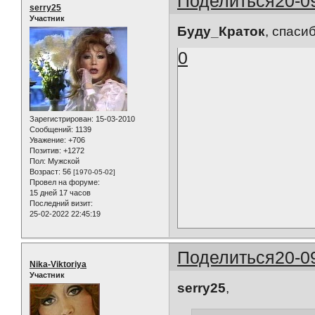
Поделиться
20-0
serry25
Участник
Буду_Краток
, спаси
0
Зарегистрирован
: 15-03-2010
Сообщений:
1139
Уважение:
+706
Позитив:
+1272
Пол:
Мужской
Возраст:
56
[1970-05-02]
Провел на форуме:
15 дней 17 часов
Последний визит:
25-02-2022 22:45:19
Поделиться
20-0
Nika-Viktoriya
Участник
serry25
,