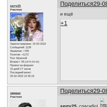
Поделиться
29-0
serry25
Участник
и ещё
+1
Зарегистрирован
: 15-03-2010
Сообщений:
1139
Уважение:
+706
Позитив:
+1272
Пол:
Мужской
Возраст:
56
[1970-05-02]
Провел на форуме:
15 дней 17 часов
Последний визит:
25-02-2022 22:45:19
Поделиться
29-0
эмраан
Участник
serry25
, cпасибо!