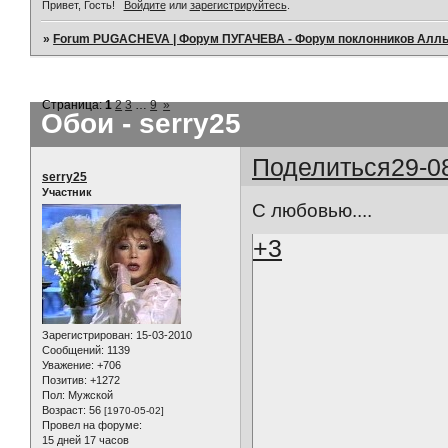
Привет, Гость!
Войдите
или
зарегистрируйтесь
.
»
Forum PUGACHEVA | Форум ПУГАЧЕВА - Форум поклонников Алл
Страница:
1
2
3
…
9
»
Обои - serry25
Поделиться
29-0
serry25
Участник
С любовью....
+3
Зарегистрирован
: 15-03-2010
Сообщений:
1139
Уважение:
+706
Позитив:
+1272
Пол:
Мужской
Возраст:
56
[1970-05-02]
Провел на форуме:
15 дней 17 часов