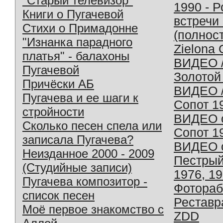
"Старый телевизор"
1990 - 
Книги о Пугачевой
встречи
Стихи о Примадонне
(полнос
"Изнанка парадного
Zielona 
платья" - балахоны
ВИДЕО /
Пугачевой
Золотой
Причёски АБ
ВИДЕО /
Пугачева и ее шаги к
Сопот 1
стройности
ВИДЕО o
Сколько песен спела или
Сопот 1
записала Пугачева?
ВИДЕО o
Неизданное 2000 - 2009
Пестрый
(Студийные записи)
1976, 1
Пугачева композитор -
Фотораб
список песен
Реставр
Моё первое знакомство с
ZDD