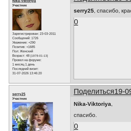
Nika-Viktoriya
Участник
serry25
, cпасибо, кра
0
Зарегистрирован
: 23-03-2011
Сообщений:
1726
Уважение:
+290
Позитив:
+1685
Пол:
Женский
Возраст:
48
[1978-01-13]
Провел на форуме:
1 месяц 1 день
Последний визит:
31-07-2026 13:46:20
Поделиться
19-0
serry25
Участник
Nika-Viktoriya
,
спасибо.
0