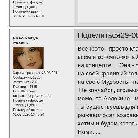
Провел на форуме:
1 месяц 1 день
Последний визит:
31-07-2026 13:46:20
Поделиться
29-0
Nika-Viktoriya
Участник
Все фото - просто кла
всем и конечно-же к 
на концерте ... Она -
на свой красивый гол
Зарегистрирован
: 23-03-2011
Сообщений:
1726
на свою Мудрость, на
Уважение:
+290
Позитив:
+1685
Не кончайся, сколько
Пол:
Женский
Возраст:
48
[1978-01-13]
момента Арлекино...м
Провел на форуме:
1 месяц 1 день
ты существуешь для на
Последний визит:
рыжеволосая красавиц
31-07-2026 13:46:20
хотим и будем хотеть
Нами.....