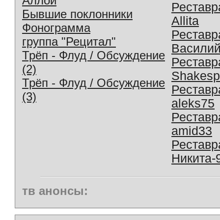
Аллой
Реставр
Бывшие поклонники
Allita
Фонограмма
Реставр
группа "Рецитал"
Василий
Трёп - Флуд / Обсуждение
Реставр
(2)
Shakesp
Трёп - Флуд / Обсуждение
Реставр
(3)
aleks75
Реставр
amid33
Реставр
Никита-
тв анонсы: