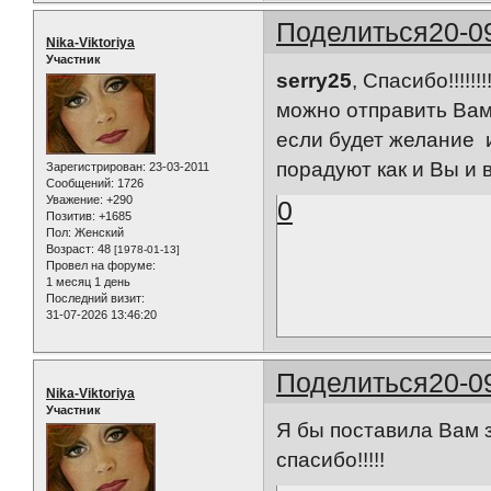
Поделиться
20-0
Nika-Viktoriya
Участник
serry25
, Спасибо!!!!!!
можно отправить Вам
если будет желание 
порадуют как и Вы и
Зарегистрирован
: 23-03-2011
Сообщений:
1726
Уважение:
+290
0
Позитив:
+1685
Пол:
Женский
Возраст:
48
[1978-01-13]
Провел на форуме:
1 месяц 1 день
Последний визит:
31-07-2026 13:46:20
Поделиться
20-0
Nika-Viktoriya
Участник
Я бы поставила Вам з
спасибо!!!!!