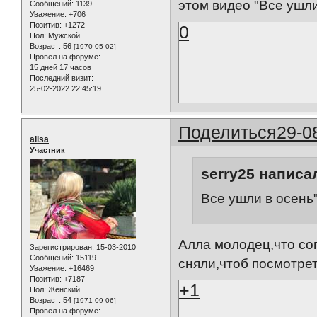
этом видео "Все ушли 
Сообщений:
1139
Уважение:
+706
Позитив:
+1272
0
Пол:
Мужской
Возраст:
56
[1970-05-02]
Провел на форуме:
15 дней 17 часов
Последний визит:
25-02-2022 22:45:19
Поделиться
29-0
alisa
Участник
serry25 написал
Все ушли в осень",
Алла молодец,что со
Зарегистрирован
: 15-03-2010
Сообщений:
15119
сняли,чтоб посмотрет
Уважение:
+16469
Позитив:
+7187
+1
Пол:
Женский
Возраст:
54
[1971-09-06]
Провел на форуме: