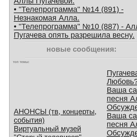
Аллы Пугачевой.
• "Телепрограмма" №14 (891) -
Незнакомая Алла.
• "Телепрограмма" №10 (887) - Ал
Пугачева опять разрешила весну.
новые сообщения:
топ темы:
Пугачев
Любовь
Ваша с
песня А
Обсужд
АНОНСЫ (тв, концерты,
Ваша с
события)
песня А
Виртуальный музей
Обсужд