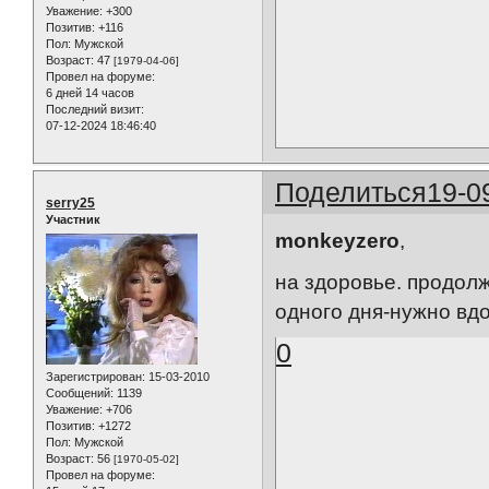
Уважение:
+300
Позитив:
+116
Пол:
Мужской
Возраст:
47
[1979-04-06]
Провел на форуме:
6 дней 14 часов
Последний визит:
07-12-2024 18:46:40
Поделиться
19-0
serry25
Участник
monkeyzero
,
на здоровье. продолж
одного дня-нужно вд
0
Зарегистрирован
: 15-03-2010
Сообщений:
1139
Уважение:
+706
Позитив:
+1272
Пол:
Мужской
Возраст:
56
[1970-05-02]
Провел на форуме: