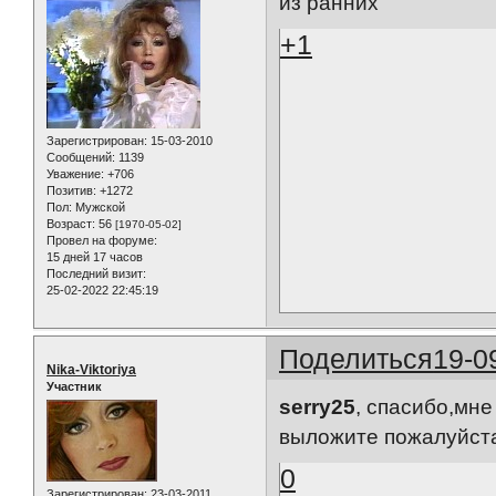
из ранних
+1
Зарегистрирован
: 15-03-2010
Сообщений:
1139
Уважение:
+706
Позитив:
+1272
Пол:
Мужской
Возраст:
56
[1970-05-02]
Провел на форуме:
15 дней 17 часов
Последний визит:
25-02-2022 22:45:19
Поделиться
19-0
Nika-Viktoriya
Участник
serry25
, спасибо,мне
выложите пожалуйст
0
Зарегистрирован
: 23-03-2011