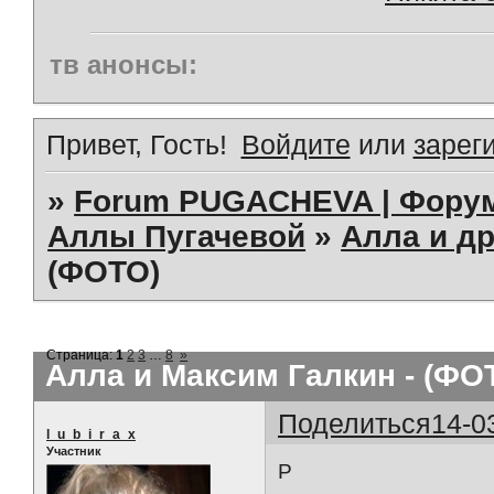
тв анонсы:
Привет, Гость!
Войдите
или
зарег
»
Forum PUGACHEVA | Форум
Аллы Пугачевой
»
Алла и др
(ФОТО)
Страница:
1
2
3
…
8
»
Алла и Максим Галкин - (ФО
Поделиться
14-0
l_u_b_i_r_a_x
Участник
Р