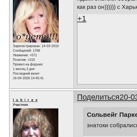
как раз он)))))) с Ха
+1
Зарегистрирован
: 14-03-2010
Сообщений:
1768
Уважение:
+571
Позитив:
+215
Провел на форуме:
1 месяц 2 дня
Последний визит:
16-04-2026 14:45:41
Поделиться
20-0
l_u_b_i_r_a_x
Участник
Сольвейг Парке
знатоки собрались