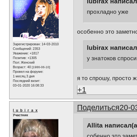
lubirax написал
прохладно уже
особенно это заметн
Зарегистрирован
: 14-03-2010
lubirax написал
Сообщений:
2353
Уважение:
+1817
у знатоков спроси
Позитив:
+1305
Пол:
Женский
Возраст:
40
[1986-06-10]
Провел на форуме:
1 месяц 3 дня
я то спрошу, просто 
Последний визит:
03-01-2020 16:08:33
+1
Поделиться
20-0
l_u_b_i_r_a_x
Участник
Allita написал(а
собенно это заме