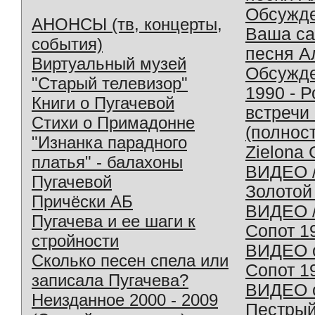
Обсужд
АНОНСЫ (тв, концерты,
Ваша с
события)
песня А
Виртуальный музей
Обсужд
"Старый телевизор"
1990 - 
Книги о Пугачевой
встречи
Стихи о Примадонне
(полнос
"Изнанка парадного
Zielona 
платья" - балахоны
ВИДЕО /
Пугачевой
Золотой
Причёски АБ
ВИДЕО /
Пугачева и ее шаги к
Сопот 1
стройности
ВИДЕО o
Сколько песен спела или
Сопот 1
записала Пугачева?
ВИДЕО o
Неизданное 2000 - 2009
Пестрый