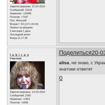
Зарегистрирован
: 15-03-2010
Сообщений:
15119
Уважение:
+16469
Позитив:
+7187
Пол:
Женский
Возраст:
54
[1971-09-06]
Провел на форуме:
5 месяцев 1 день
Последний визит:
Вчера 11:17:48
Поделиться
20-0
l_u_b_i_r_a_x
Участник
alisa
, не знаю, с Укр
знатоки ответят
0
Зарегистрирован
: 14-03-2010
Сообщений:
2340
Уважение:
+1953
Позитив:
+2666