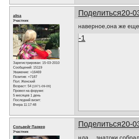
Поделиться
20-0
alisa
Участник
наверное,она же еще 
-1
Зарегистрирован
: 15-03-2010
Сообщений:
15119
Уважение:
+16469
Позитив:
+7187
Пол:
Женский
Возраст:
54
[1971-09-06]
Провел на форуме:
5 месяцев 1 день
Последний визит:
Вчера 11:17:48
Поделиться
20-0
Сольвейг Паркер
Участник
нда.... знатоки собра