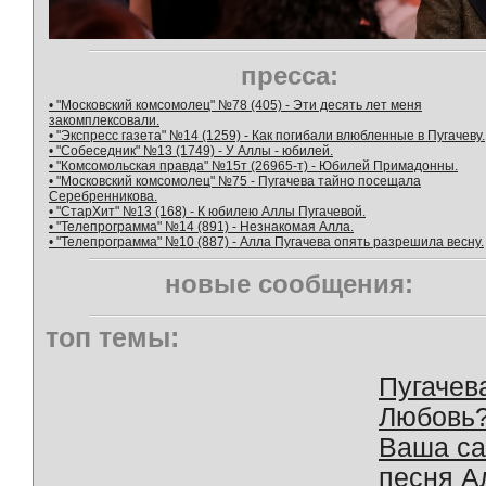
пресса:
• "Московский комсомолец" №78 (405) - Эти десять лет меня
закомплексовали.
• "Экспресс газета" №14 (1259) - Как погибали влюбленные в Пугачеву.
• "Собеседник" №13 (1749) - У Аллы - юбилей.
• "Комсомольская правда" №15т (26965-т) - Юбилей Примадонны.
• "Московский комсомолец" №75 - Пугачева тайно посещала
Серебренникова.
• "СтарХит" №13 (168) - К юбилею Аллы Пугачевой.
• "Телепрограмма" №14 (891) - Незнакомая Алла.
• "Телепрограмма" №10 (887) - Алла Пугачева опять разрешила весну.
новые сообщения:
топ темы:
Пугачев
Любовь
Ваша с
песня А