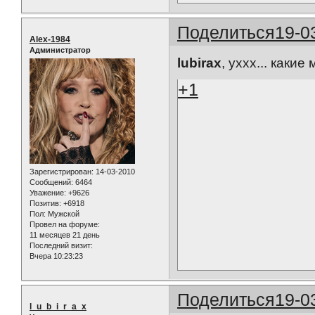
Поделиться
19-0
Alex-1984
Администратор
lubirax
, уххх... какие
+1
Зарегистрирован
: 14-03-2010
Сообщений:
6464
Уважение:
+9626
Позитив:
+6918
Пол:
Мужской
Провел на форуме:
11 месяцев 21 день
Последний визит:
Вчера 10:23:23
Поделиться
19-0
l_u_b_i_r_a_x