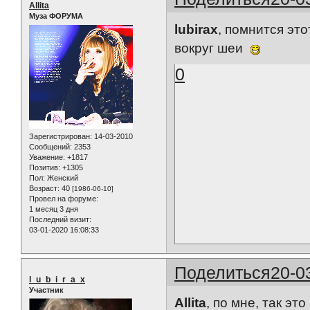
Allita
Муза ФОРУМА
lubirax
, помнится эт
вокруг шеи
0
Зарегистрирован
: 14-03-2010
Сообщений:
2353
Уважение:
+1817
Позитив:
+1305
Пол:
Женский
Возраст:
40
[1986-06-10]
Провел на форуме:
1 месяц 3 дня
Последний визит:
03-01-2020 16:08:33
Поделиться
20-0
l_u_b_i_r_a_x
Участник
Allita
, по мне, так эт