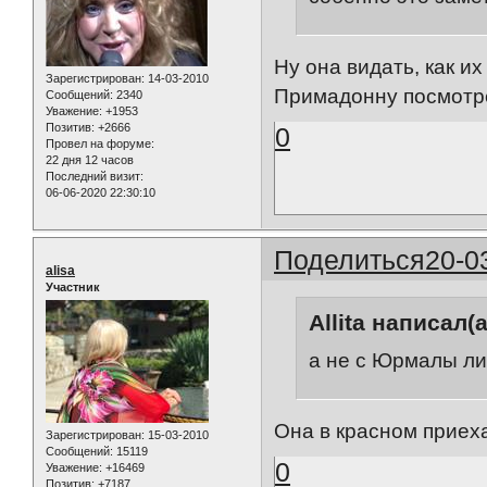
Ну она видать, как и
Зарегистрирован
: 14-03-2010
Примадонну посмотр
Сообщений:
2340
Уважение:
+1953
Позитив:
+2666
0
Провел на форуме:
22 дня 12 часов
Последний визит:
06-06-2020 22:30:10
Поделиться
20-0
alisa
Участник
Allita написал(а
а не с Юрмалы л
Она в красном приеха
Зарегистрирован
: 15-03-2010
Сообщений:
15119
0
Уважение:
+16469
Позитив:
+7187