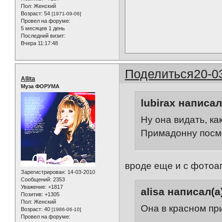
Пол:
Женский
Возраст:
54
[1971-09-06]
Провел на форуме:
5 месяцев 1 день
Последний визит:
Вчера 11:17:48
Поделиться
20-0
Allita
Муза ФОРУМА
lubirax написал
Ну она видать, ка
Примадонну посм
вроде еще и с фотоа
Зарегистрирован
: 14-03-2010
Сообщений:
2353
Уважение:
+1817
alisa написал(а
Позитив:
+1305
Пол:
Женский
Она в красном пр
Возраст:
40
[1986-06-10]
Провел на форуме: