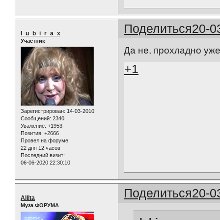
Поделиться
20-0
l_u_b_i_r_a_x
Участник
Да не, прохладно уже,
+1
Зарегистрирован
: 14-03-2010
Сообщений:
2340
Уважение:
+1953
Позитив:
+2666
Провел на форуме:
22 дня 12 часов
Последний визит:
06-06-2020 22:30:10
Поделиться
20-0
Allita
Муза ФОРУМА