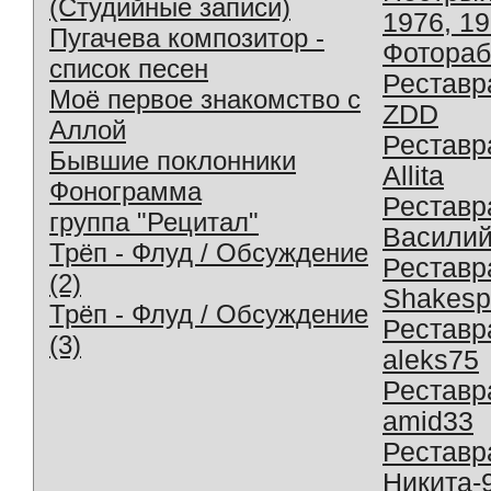
(Студийные записи)
1976, 1
Пугачева композитор -
Фотораб
список песен
Реставр
Моё первое знакомство с
ZDD
Аллой
Реставр
Бывшие поклонники
Allita
Фонограмма
Реставр
группа "Рецитал"
Василий
Трёп - Флуд / Обсуждение
Реставр
(2)
Shakesp
Трёп - Флуд / Обсуждение
Реставр
(3)
aleks75
Реставр
amid33
Реставр
Никита-