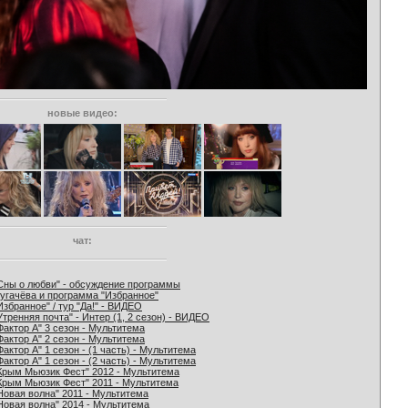
новые видео:
чат:
Сны о любви" - обсуждение программы
угачёва и программа "Избранное"
Избранное" / тур "Да!" - ВИДЕО
Утренняя почта" - Интер (1, 2 сезон) - ВИДЕО
Фактор А" 3 сезон - Мультитема
Фактор А" 2 сезон - Мультитема
Фактор А" 1 сезон - (1 часть) - Мультитема
Фактор А" 1 сезон - (2 часть) - Мультитема
Крым Мьюзик Фест" 2012 - Мультитема
Крым Мьюзик Фест" 2011 - Мультитема
Новая волна" 2011 - Мультитема
Новая волна" 2014 - Мультитема