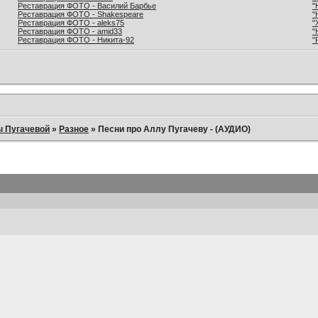
Реставрация ФОТО - Василий Барбье
"
Реставрация ФОТО - Shakespeare
"
Реставрация ФОТО - aleks75
"
Реставрация ФОТО - amid33
"
Реставрация ФОТО - Никита-92
"
ы Пугачевой
»
Разное
»
Песни про Аллу Пугачеву - (АУДИО)