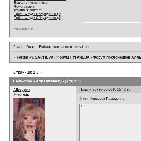
Бывшие поклонники
Фонограмма
группа "Рецитал"
Трёп - Флуд / Обсуждение (2)
Трёп - Флуд / Обсуждение (3)
тв анонсы:
Привет, Гость!
Войдите
или
зарегистрируйтесь
.
»
Forum PUGACHEVA | Форум ПУГАЧЕВА - Форум поклонников Алл
Страница:
1
2
»
Песни про Аллу Пугачеву - (АУДИО)
Alkeypro
Поделиться
28-06-2010 15:42:23
Участник
Филип Киркоров Прмадонна
0