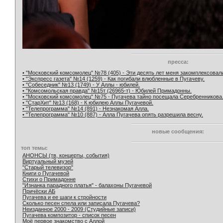
пресса:
• "Московский комсомолец" №78 (405) - Эти десять лет меня закомплексовал
• "Экспресс газета" №14 (1259) - Как погибали влюбленные в Пугачеву.
• "Собеседник" №13 (1749) - У Аллы - юбилей.
• "Комсомольская правда" №15т (26965-т) - Юбилей Примадонны.
• "Московский комсомолец" №75 - Пугачева тайно посещала Серебренникова
• "СтарХит" №13 (168) - К юбилею Аллы Пугачевой.
• "Телепрограмма" №14 (891) - Незнакомая Алла.
• "Телепрограмма" №10 (887) - Алла Пугачева опять разрешила весну.
новые сообщения:
топ темы:
АНОНСЫ (тв, концерты, события)
Виртуальный музей
"Старый телевизор"
Книги о Пугачевой
Стихи о Примадонне
"Изнанка парадного платья" - балахоны Пугачевой
Причёски АБ
Пугачева и ее шаги к стройности
Сколько песен спела или записала Пугачева?
Неизданное 2000 - 2009 (Студийные записи)
Пугачева композитор - список песен
Моё первое знакомство с Аллой