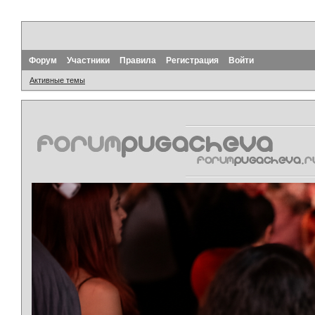
Форум
Участники
Правила
Регистрация
Войти
Активные темы