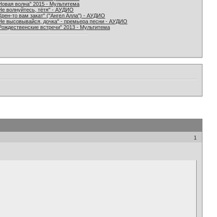
Новая волна" 2015 - Мультитема
Не волнуйтесь, тётя" - АУДИО
Хрен-то вам закат" ("Ангел Алла") - АУДИО
Не высовывайся, дочка" - премьера песни - АУДИО
Рождественские встречи" 2013 - Мультитема
1