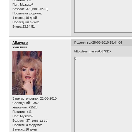
Позитив:
+11
Пол:
Мужской
Возраст:
37
[1988-12-30]
Провел на форуме:
1 месяц 16 дней
Последний визит:
Вчера 23:34:51
Alkeypro
Поделиться
28-06-2010 15:44:04
Участник
http://files.mail.ru/U67KDX
0
Зарегистрирован
: 22-03-2010
Сообщений:
2352
Уважение:
+2523
Позитив:
+11
Пол:
Мужской
Возраст:
37
[1988-12-30]
Провел на форуме:
1 месяц 16 дней