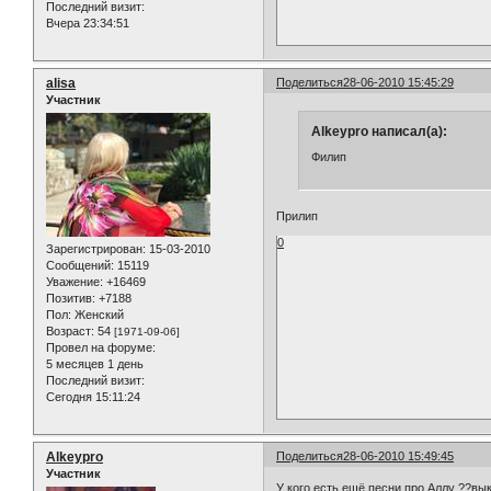
Последний визит:
Вчера 23:34:51
alisa
Поделиться
28-06-2010 15:45:29
Участник
Alkeypro написал(а):
Филип
Прилип
0
Зарегистрирован
: 15-03-2010
Сообщений:
15119
Уважение:
+16469
Позитив:
+7188
Пол:
Женский
Возраст:
54
[1971-09-06]
Провел на форуме:
5 месяцев 1 день
Последний визит:
Сегодня 15:11:24
Alkeypro
Поделиться
28-06-2010 15:49:45
Участник
У кого есть ещё песни про Аллу ??вык