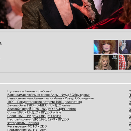
и.
.
Пугачева и Галкин = Любовь?
"
Ваша самая любимая песня Аллы - Флуд / Обсуждение
П
Ваша самая нелюбимая песня Аллы - Флуд / Обсуждение
"
1990 - Рождественские встречи 1991 (полностью)
"
Zielona Gora 1983 - ВИДЕО / ВИДЕО online
"
Золотой Орфей 1975 - ВИДЕО / ВИДЕО online
"
Сопот 1978 - ВИДЕО / ВИДЕО online
"
Сопот 1979 - ВИДЕО / ВИДЕО online
"
Пестрый котел (ГДР) 1976, 1979 - ВИДЕО
"
Фотоработы - Natusik
"
Реставрация ФОТО - ZDD
"
Реставрация ФОТО - Allita
"