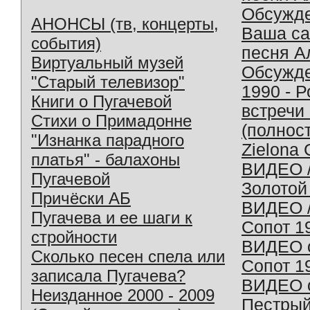
Обсужд
АНОНСЫ (тв, концерты,
Ваша с
события)
песня А
Виртуальный музей
Обсужд
"Старый телевизор"
1990 - 
Книги о Пугачевой
встречи
Стихи о Примадонне
(полнос
"Изнанка парадного
Zielona 
платья" - балахоны
ВИДЕО /
Пугачевой
Золотой
Причёски АБ
ВИДЕО /
Пугачева и ее шаги к
Сопот 1
стройности
ВИДЕО o
Сколько песен спела или
Сопот 1
записала Пугачева?
ВИДЕО o
Неизданное 2000 - 2009
Пестрый