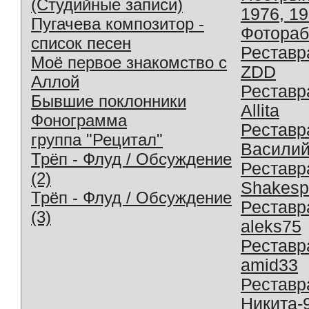
(Студийные записи)
1976, 1
Пугачева композитор -
Фотораб
список песен
Реставр
Моё первое знакомство с
ZDD
Аллой
Реставр
Бывшие поклонники
Allita
Фонограмма
Реставр
группа "Рецитал"
Василий
Трёп - Флуд / Обсуждение
Реставр
(2)
Shakesp
Трёп - Флуд / Обсуждение
Реставр
(3)
aleks75
Реставр
amid33
Реставр
Никита-