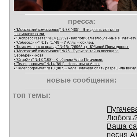
пресса:
• "Московский комсомолец" №78 (405) - Эти десять лет меня
закомплексовали.
• "Экспресс газета" №14 (1259) - Как погибали влюбленные в Пугачеву.
• "Собеседник" №13 (1749) - У Аллы - юбилей.
• "Комсомольская правда" №15т (26965-т) - Юбилей Примадонны.
• "Московский комсомолец" №75 - Пугачева тайно посещала
Серебренникова.
• "СтарХит" №13 (168) - К юбилею Аллы Пугачевой.
• "Телепрограмма" №14 (891) - Незнакомая Алла.
• "Телепрограмма" №10 (887) - Алла Пугачева опять разрешила весну.
новые сообщения:
топ темы:
Пугачев
Любовь
Ваша с
песня А