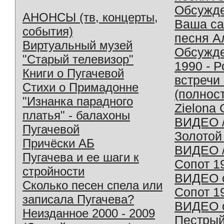
Обсужд
АНОНСЫ (тв, концерты,
Ваша с
события)
песня А
Виртуальный музей
Обсужд
"Старый телевизор"
1990 - 
Книги о Пугачевой
встречи
Стихи о Примадонне
(полнос
"Изнанка парадного
Zielona 
платья" - балахоны
ВИДЕО /
Пугачевой
Золотой
Причёски АБ
ВИДЕО /
Пугачева и ее шаги к
Сопот 1
стройности
ВИДЕО o
Сколько песен спела или
Сопот 1
записала Пугачева?
ВИДЕО o
Неизданное 2000 - 2009
Пестрый