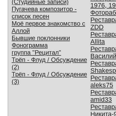
(Студийные записи)
1976, 1
Пугачева композитор -
Фотораб
список песен
Реставр
Моё первое знакомство с
ZDD
Аллой
Реставр
Бывшие поклонники
Allita
Фонограмма
Реставр
группа "Рецитал"
Василий
Трёп - Флуд / Обсуждение
Реставр
(2)
Shakesp
Трёп - Флуд / Обсуждение
Реставр
(3)
aleks75
Реставр
amid33
Реставр
Никита-