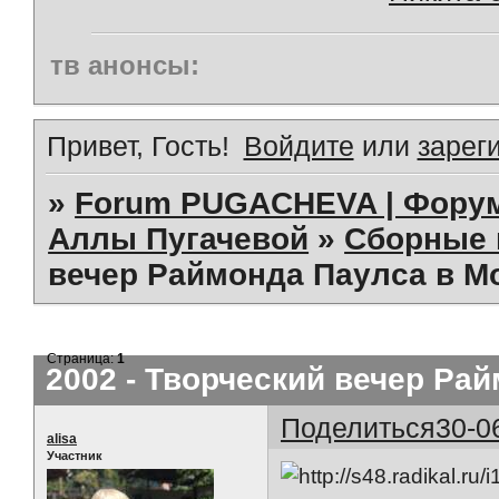
тв анонсы:
Привет, Гость!
Войдите
или
зарег
»
Forum PUGACHEVA | Форум
Аллы Пугачевой
»
Сборные 
вечер Раймонда Паулса в Мо
Страница:
1
2002 - Творческий вечер Ра
Поделиться
30-0
alisa
Участник