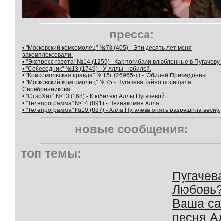
пресса:
• "Московский комсомолец" №78 (405) - Эти десять лет меня
закомплексовали.
• "Экспресс газета" №14 (1259) - Как погибали влюбленные в Пугачеву.
• "Собеседник" №13 (1749) - У Аллы - юбилей.
• "Комсомольская правда" №15т (26965-т) - Юбилей Примадонны.
• "Московский комсомолец" №75 - Пугачева тайно посещала
Серебренникова.
• "СтарХит" №13 (168) - К юбилею Аллы Пугачевой.
• "Телепрограмма" №14 (891) - Незнакомая Алла.
• "Телепрограмма" №10 (887) - Алла Пугачева опять разрешила весну.
новые сообщения:
топ темы:
Пугачев
Любовь
Ваша с
песня А