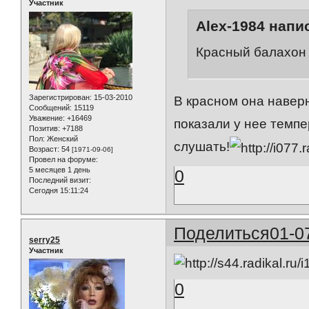
Участник
Alex-1984 напис
Красный балахон 
Зарегистрирован
: 15-03-2010
В красном она наверн
Сообщений:
15119
Уважение:
+16469
показали у нее темпе
Позитив:
+7188
Пол:
Женский
слушать!
Возраст:
54
[1971-09-06]
Провел на форуме:
5 месяцев 1 день
0
Последний визит:
Сегодня 15:11:24
Поделиться
01-0
serry25
Участник
0